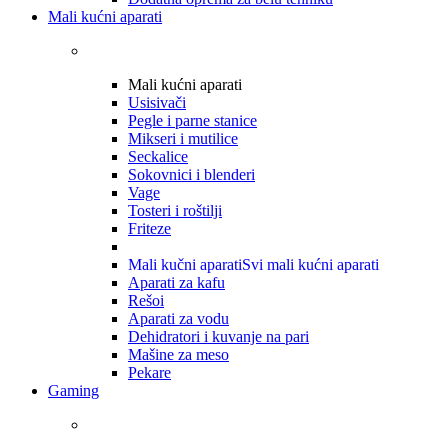
Mali kućni aparati
Mali kućni aparati
Usisivači
Pegle i parne stanice
Mikseri i mutilice
Seckalice
Sokovnici i blenderi
Vage
Tosteri i roštilji
Friteze
Mali kučni aparati
Svi mali kućni aparati
Aparati za kafu
Rešoi
Aparati za vodu
Dehidratori i kuvanje na pari
Mašine za meso
Pekare
Gaming