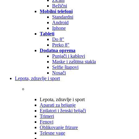
Žičani
Bežični
Mobilni telefoni
Standardni
Android
Iphone
Tableti
Do 8"
Preko 8"
Dodatna oprema
Punjači i kablovi
Maske i zaštitna stakla
Selfie štapovi
Nosači
Lepota, zdravlje i sport
Lepota, zdravlje i sport
Aparati za brijanje
Epilatori i ženski brijači
Trimeri
Fenovi
Oblikovanje frizure
Telesne vage