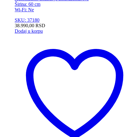
Širina: 60 cm
Wi-Fi: Ne
SKU: 37180
38.990,00
RSD
Dodaj u korpu