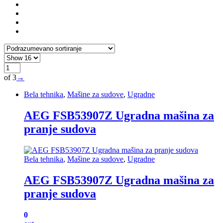
of 3
→
Bela tehnika
,
Mašine za sudove
,
Ugradne
AEG FSB53907Z Ugradna mašina za
pranje sudova
Bela tehnika
,
Mašine za sudove
,
Ugradne
AEG FSB53907Z Ugradna mašina za
pranje sudova
0