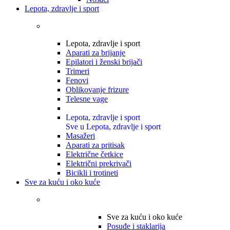
Lepota, zdravlje i sport
Lepota, zdravlje i sport
Aparati za brijanje
Epilatori i ženski brijači
Trimeri
Fenovi
Oblikovanje frizure
Telesne vage
Lepota, zdravlje i sport
Sve u Lepota, zdravlje i sport
Masažeri
Aparati za pritisak
Električne četkice
Električni prekrivači
Bicikli i trotineti
Sve za kuću i oko kuće
Sve za kuću i oko kuće
Posuđe i staklarija