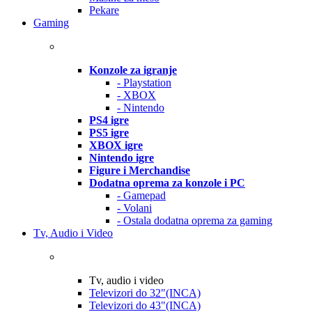
Pekare
Gaming
Konzole za igranje
- Playstation
- XBOX
- Nintendo
PS4 igre
PS5 igre
XBOX igre
Nintendo igre
Figure i Merchandise
Dodatna oprema za konzole i PC
- Gamepad
- Volani
- Ostala dodatna oprema za gaming
Tv, Audio i Video
Tv, audio i video
Televizori do 32"(INCA)
Televizori do 43"(INCA)