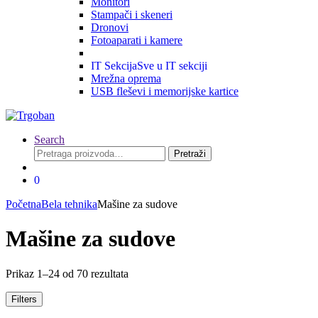
Monitori
Stampači i skeneri
Dronovi
Fotoaparati i kamere
IT Sekcija
Sve u IT sekciji
Mrežna oprema
USB fleševi i memorijske kartice
Search
Pretraga
Pretraži
za:
0
Početna
Bela tehnika
Mašine za sudove
Mašine za sudove
Prikaz 1–24 od 70 rezultata
Filters