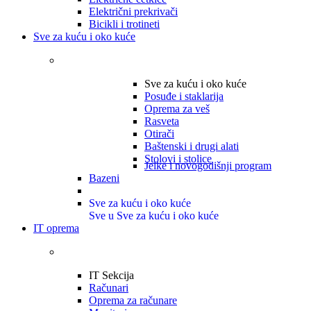
Električni prekrivači
Bicikli i trotineti
Sve za kuću i oko kuće
Sve za kuću i oko kuće
Posuđe i staklarija
Oprema za veš
Rasveta
Otirači
Baštenski i drugi alati
Stolovi i stolice
Jelke i novogodišnji program
Bazeni
Sve za kuću i oko kuće
Sve u Sve za kuću i oko kuće
IT oprema
IT Sekcija
Računari
Oprema za računare