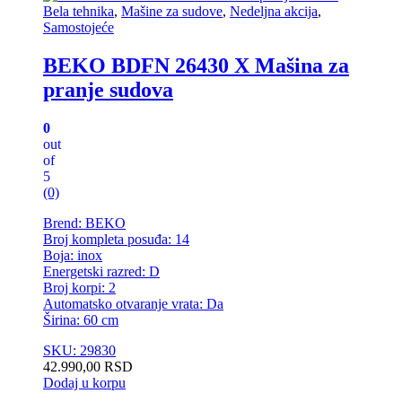
Bela tehnika
,
Mašine za sudove
,
Nedeljna akcija
,
Samostojeće
BEKO BDFN 26430 X Mašina za
pranje sudova
0
out
of
5
(0)
Brend: BEKO
Broj kompleta posuđa: 14
Boja: inox
Energetski razred: D
Broj korpi: 2
Automatsko otvaranje vrata: Da
Širina: 60 cm
SKU: 29830
42.990,00
RSD
Dodaj u korpu