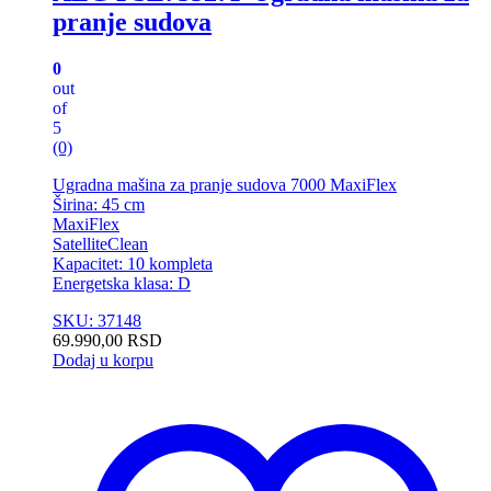
pranje sudova
0
out
of
5
(0)
Ugradna mašina za pranje sudova 7000 MaxiFlex
Širina: 45 cm
MaxiFlex
SatelliteClean
Kapacitet: 10 kompleta
Energetska klasa: D
SKU: 37148
69.990,00
RSD
Dodaj u korpu