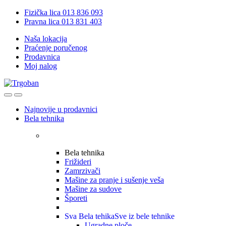
Skip
Skip
Fizička lica 013 836 093
to
to
Pravna lica 013 831 403
navigation
content
Naša lokacija
Praćenje poručenog
Prodavnica
Moj nalog
Open
Close
Najnovije u prodavnici
Bela tehnika
Bela tehnika
Frižideri
Zamrzivači
Mašine za pranje i sušenje veša
Mašine za sudove
Šporeti
Sva Bela tehika
Sve iz bele tehnike
Ugradne ploče