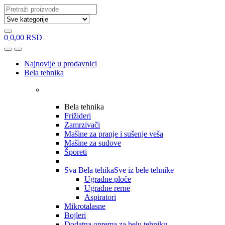
Search
for:
0
0,00
RSD
Open
Close
Najnovije u prodavnici
Bela tehnika
Bela tehnika
Frižideri
Zamrzivači
Mašine za pranje i sušenje veša
Mašine za sudove
Šporeti
Sva Bela tehika
Sve iz bele tehnike
Ugradne ploče
Ugradne rerne
Aspiratori
Mikrotalasne
Bojleri
Dodatna oprema za belu tehniku