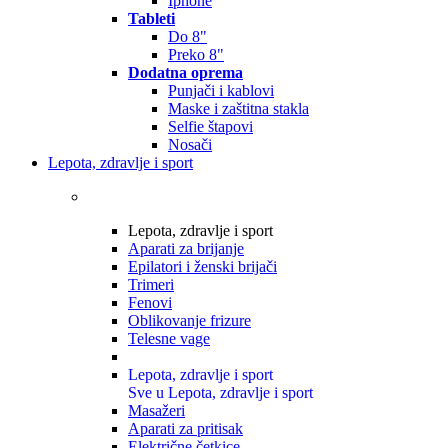
Iphone
Tableti
Do 8"
Preko 8"
Dodatna oprema
Punjači i kablovi
Maske i zaštitna stakla
Selfie štapovi
Nosači
Lepota, zdravlje i sport
Lepota, zdravlje i sport
Aparati za brijanje
Epilatori i ženski brijači
Trimeri
Fenovi
Oblikovanje frizure
Telesne vage
Lepota, zdravlje i sport
Sve u Lepota, zdravlje i sport
Masažeri
Aparati za pritisak
Električne četkice