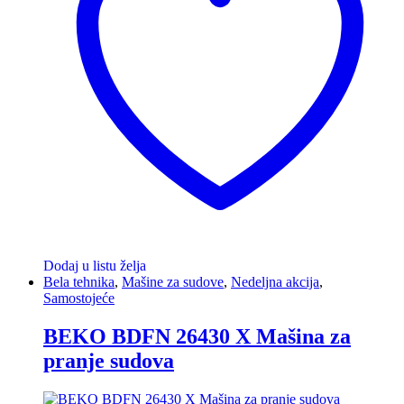
Dodaj u listu želja
Bela tehnika
,
Mašine za sudove
,
Nedeljna akcija
,
Samostojeće
BEKO BDFN 26430 X Mašina za
pranje sudova