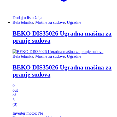
Dodaj u listu želja
Bela tehnika
,
Mašine za sudove
,
Ugradne
BEKO DIS35026 Ugradna mašina za
pranje sudova
Bela tehnika
,
Mašine za sudove
,
Ugradne
BEKO DIS35026 Ugradna mašina za
pranje sudova
0
out
of
5
(0)
Inverter motor: Ne