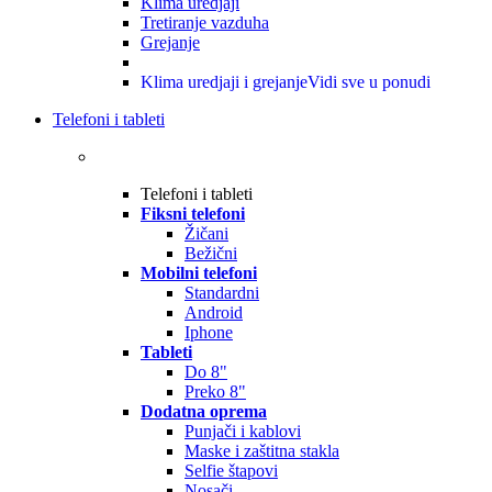
Klima uredjaji
Tretiranje vazduha
Grejanje
Klima uredjaji i grejanje
Vidi sve u ponudi
Telefoni i tableti
Telefoni i tableti
Fiksni telefoni
Žičani
Bežični
Mobilni telefoni
Standardni
Android
Iphone
Tableti
Do 8"
Preko 8"
Dodatna oprema
Punjači i kablovi
Maske i zaštitna stakla
Selfie štapovi
Nosači