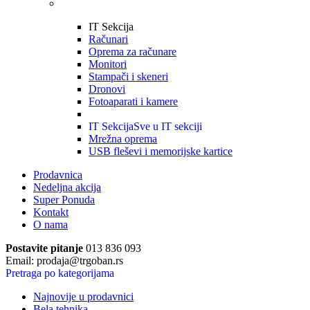
IT Sekcija
Računari
Oprema za računare
Monitori
Stampači i skeneri
Dronovi
Fotoaparati i kamere
IT Sekcija
Sve u IT sekciji
Mrežna oprema
USB fleševi i memorijske kartice
Prodavnica
Nedeljna akcija
Super Ponuda
Kontakt
O nama
Postavite pitanje
013 836 093
Email: prodaja@trgoban.rs
Pretraga po kategorijama
Najnovije u prodavnici
Bela tehnika