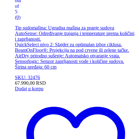
out
of
5
(0)
Tip sudomašina: Ugradna mašina za pranje sudova
AutoSense: Određivanje trajanja i temperature prema količini
i zaprljanosti.
QuickSelect nivo 2: Slajder za optimalan izbor ciklusa.
BeamOnFloor®: Projekcija na pod crvene ili zelene tačke.
AirDry prirodno sušenje: Automatsko otvaranje vrata.
Sensorlogic: Senzor zaprljanosti vode i količine sudova.
Širina uređaja: 60 cm
SKU: 32476
67.990,00
RSD
Dodaj u korpu