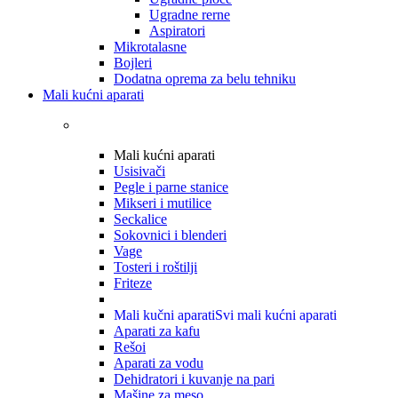
Ugradne rerne
Aspiratori
Mikrotalasne
Bojleri
Dodatna oprema za belu tehniku
Mali kućni aparati
Mali kućni aparati
Usisivači
Pegle i parne stanice
Mikseri i mutilice
Seckalice
Sokovnici i blenderi
Vage
Tosteri i roštilji
Friteze
Mali kučni aparati
Svi mali kućni aparati
Aparati za kafu
Rešoi
Aparati za vodu
Dehidratori i kuvanje na pari
Mašine za meso