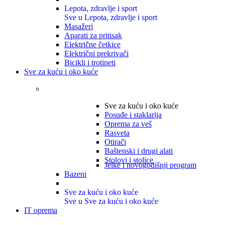
Lepota, zdravlje i sport
Sve u Lepota, zdravlje i sport
Masažeri
Aparati za pritisak
Električne četkice
Električni prekrivači
Bicikli i trotineti
Sve za kuću i oko kuće
Sve za kuću i oko kuće
Posuđe i staklarija
Oprema za veš
Rasveta
Otirači
Baštenski i drugi alati
Stolovi i stolice
Jelke i novogodišnji program
Bazeni
Sve za kuću i oko kuće
Sve u Sve za kuću i oko kuće
IT oprema