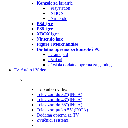
Konzole za igranje
- Playstation
- XBOX
- Nintendo
PS4 igre
PS5 igre
XBOX igre
Nintendo igre
Figure i Merchandise
Dodatna oprema za konzole i PC
- Gamepad
- Volani
- Ostala dodatna oprema za gaming
Tv, Audio i Video
Tv, audio i video
Televizori do 32"(INCA)
Televizori do 43"(INCA)
Televizori do 55"(INCA)
Televizori preko 55"(INCA)
Dodatna oprema za TV
Zvučnici i sistemi