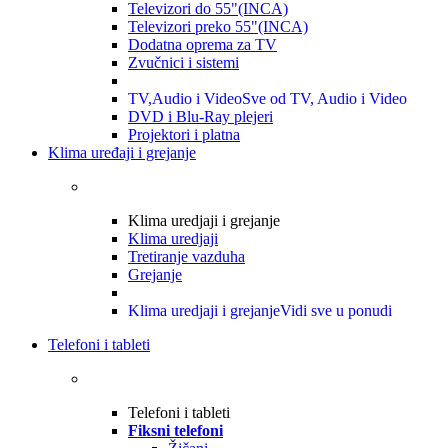
Televizori do 55"(INCA)
Televizori preko 55"(INCA)
Dodatna oprema za TV
Zvučnici i sistemi
TV,Audio i Video
Sve od TV, Audio i Video
DVD i Blu-Ray plejeri
Projektori i platna
Klima uređaji i grejanje
Klima uredjaji i grejanje
Klima uredjaji
Tretiranje vazduha
Grejanje
Klima uredjaji i grejanje
Vidi sve u ponudi
Telefoni i tableti
Telefoni i tableti
Fiksni telefoni