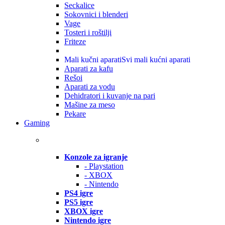
Seckalice
Sokovnici i blenderi
Vage
Tosteri i roštilji
Friteze
Mali kučni aparati
Svi mali kućni aparati
Aparati za kafu
Rešoi
Aparati za vodu
Dehidratori i kuvanje na pari
Mašine za meso
Pekare
Gaming
Konzole za igranje
- Playstation
- XBOX
- Nintendo
PS4 igre
PS5 igre
XBOX igre
Nintendo igre