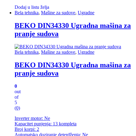
Dodaj u listu želja
Bela tehnika
,
Mašine za sudove
,
Ugradne
BEKO DIN34330 Ugradna mašina za
pranje sudova
Bela tehnika
,
Mašine za sudove
,
Ugradne
BEKO DIN34330 Ugradna mašina za
pranje sudova
0
out
of
5
(0)
Inverter motor: Ne
Kapacitet punjenja: 13 kompleta
Broj korpi: 2
Automatsko doziranje deterdženta: Ne