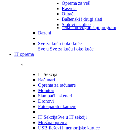
Oprema za veš
Rasveta
Otirači
Baštenski i drugi alati
Stolovi i stolice
Jelke i novogodišnji program
Bazeni
Sve za kuću i oko kuće
Sve u Sve za kuću i oko kuće
IT oprema
IT Sekcija
Računari
Oprema za računare
Monitori
Stampači i skeneri
Dronovi
Fotoaparati i kamere
IT Sekcija
Sve u IT sekciji
Mrežna oprema
USB fleševi i memorijske kartice