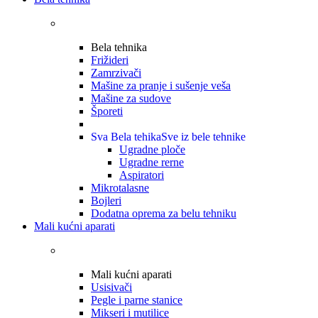
Bela tehnika
Frižideri
Zamrzivači
Mašine za pranje i sušenje veša
Mašine za sudove
Šporeti
Sva Bela tehika
Sve iz bele tehnike
Ugradne ploče
Ugradne rerne
Aspiratori
Mikrotalasne
Bojleri
Dodatna oprema za belu tehniku
Mali kućni aparati
Mali kućni aparati
Usisivači
Pegle i parne stanice
Mikseri i mutilice