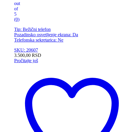
out
of
5
(0)
Tip: Bežični telefon
Pozadinsko osvetljenje ekrana: Da
Telefonska sekretarica: Ne
SKU: 20607
3.500,00
RSD
Pročitajte još