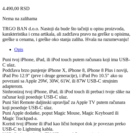
4.490,00
RSD
Nema na zalihama
TRGO BAN d.o.o. Nastoji da bude što tačniji u opisu proizvoda,
karakteristika i cena artikala, ali zadržava pravo na greške u opisima,
greške u cenama, i greške oko stanja zaliha. Hvala na razumevanju!
Opis
Puni tvoj iPhone, iPad, ili iPod touch putem računara koji ima USB-
C ulaz.
Podržava brzo punjenje iPhone X, iPhone 8, iPhone 8 Plus i noviji,
iPad Pro 12.9″ (prve i druge generacije), i iPad Pro 10.5″ ako su
povezani sa Apple 29W, 30W, 61W, ili 87W USB-C strujnim
adapterom.
Sinhronizuj tvoj iPhone, iPad, ili iPod touch ili prebaci tvoje slike na
računar koji poseduje USB-C ulaz.
Puni Siri Remote daljinski upravljač za Apple TV putem računara
koji poseduje USB-C ulaz.
Puni Apple dodatke, poput Magic Mouse, Magic Keyboard ili
Magic Trackpad-a.
Koristi tvoj iPhone ili iPad kao lični hotspot dok je povezan preko
USB-C to Lightning kabla.