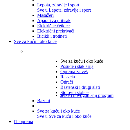
Lepota, zdravlje i sport
Sve u Lepota, zdravlje i sport
Masažeri
Aparati za pritisak
Električne četkice
Električni prekrivači
Bicikli i trotineti
Sve za kuću i oko kuće
Sve za kuću i oko kuće
Posuđe i staklarija
Oprema za veš
Rasveta
Otirači
Baštenski i drugi alati
Stolovi i stolice
Jelke i novogodišnji program
Bazeni
Sve za kuću i oko kuće
Sve u Sve za kuću i oko kuće
IT oprema