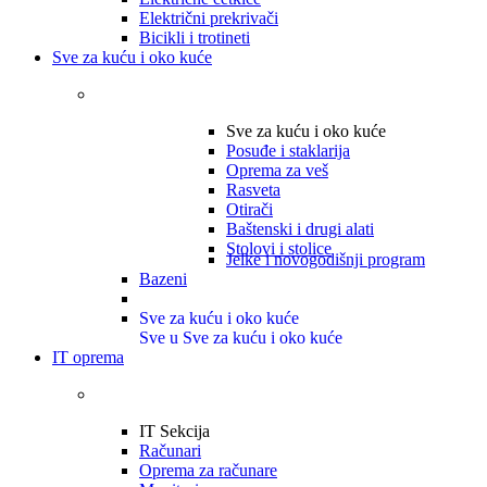
Električni prekrivači
Bicikli i trotineti
Sve za kuću i oko kuće
Sve za kuću i oko kuće
Posuđe i staklarija
Oprema za veš
Rasveta
Otirači
Baštenski i drugi alati
Stolovi i stolice
Jelke i novogodišnji program
Bazeni
Sve za kuću i oko kuće
Sve u Sve za kuću i oko kuće
IT oprema
IT Sekcija
Računari
Oprema za računare