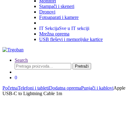
Monitori
Stampači i skeneri
Dronovi
Fotoaparati i kamere
IT Sekcija
Sve u IT sekciji
Mrežna oprema
USB fleševi i memorijske kartice
Search
Pretraga
Pretraži
za:
0
Početna
Telefoni i tableti
Dodatna oprema
Punjači i kablovi
Apple
USB-C to Lightning Cable 1m