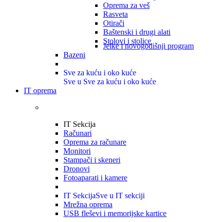
Oprema za veš
Rasveta
Otirači
Baštenski i drugi alati
Stolovi i stolice
Jelke i novogodišnji program
Bazeni
Sve za kuću i oko kuće
Sve u Sve za kuću i oko kuće
IT oprema
IT Sekcija
Računari
Oprema za računare
Monitori
Stampači i skeneri
Dronovi
Fotoaparati i kamere
IT Sekcija
Sve u IT sekciji
Mrežna oprema
USB fleševi i memorijske kartice