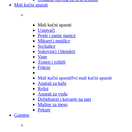
Mali kućni aparati
Mali kućni aparati
Usisivači
Pegle i parne stanice
Mikseri i mutilice
Seckalice
Sokovnici i blenderi
Vage
Tosteri i roštilji
Friteze
Mali kučni aparati
Svi mali kućni aparati
Aparati za kafu
Rešoi
Aparati za vodu
Dehidratori i kuvanje na pari
Mašine za meso
Pekare
Gaming