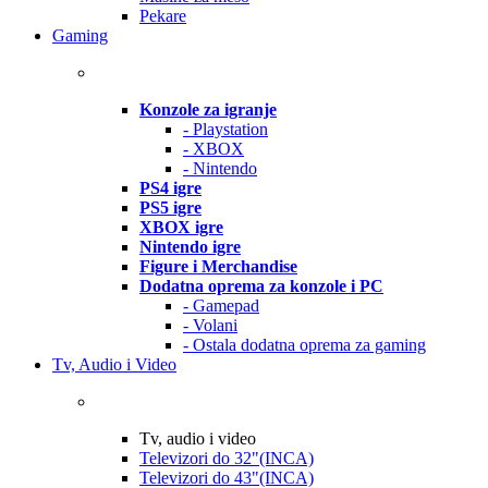
Pekare
Gaming
Konzole za igranje
- Playstation
- XBOX
- Nintendo
PS4 igre
PS5 igre
XBOX igre
Nintendo igre
Figure i Merchandise
Dodatna oprema za konzole i PC
- Gamepad
- Volani
- Ostala dodatna oprema za gaming
Tv, Audio i Video
Tv, audio i video
Televizori do 32"(INCA)
Televizori do 43"(INCA)