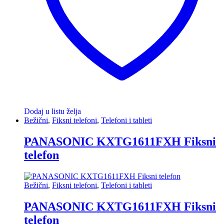
Dodaj u listu želja
Bežični
,
Fiksni telefoni
,
Telefoni i tableti
PANASONIC KXTG1611FXH Fiksni
telefon
Bežični
,
Fiksni telefoni
,
Telefoni i tableti
PANASONIC KXTG1611FXH Fiksni
telefon