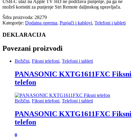
USB-C ulaz na Apple TV HD ne podržava punjenje, pa ga ne
možeš koristiti za punjenje Siri Remote daljinskog upravljača.
Šifra proizvoda:
28279
Kategorije:
Dodatna oprema
,
Punjači i kablovi
,
Telefoni i tableti
DEKLARACIJA
Povezani proizvodi
Bežični
,
Fiksni telefoni
,
Telefoni i tableti
PANASONIC KXTG1611FXC Fiksni
telefon
Bežični
,
Fiksni telefoni
,
Telefoni i tableti
PANASONIC KXTG1611FXC Fiksni
telefon
0