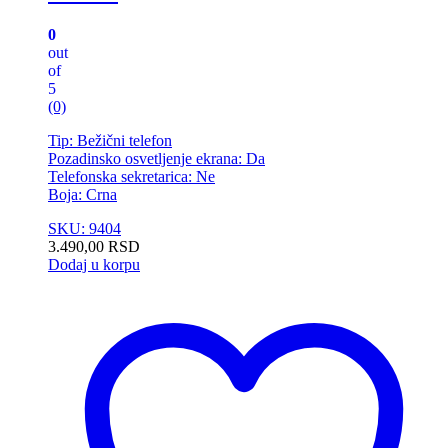
0
out
of
5
(0)
Tip: Bežični telefon
Pozadinsko osvetljenje ekrana: Da
Telefonska sekretarica: Ne
Boja: Crna
SKU: 9404
3.490,00
RSD
Dodaj u korpu