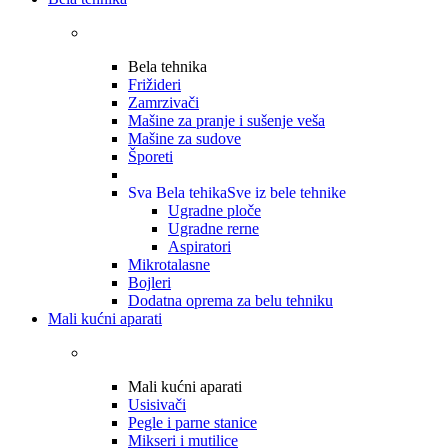
Bela tehnika
Frižideri
Zamrzivači
Mašine za pranje i sušenje veša
Mašine za sudove
Šporeti
Sva Bela tehika
Sve iz bele tehnike
Ugradne ploče
Ugradne rerne
Aspiratori
Mikrotalasne
Bojleri
Dodatna oprema za belu tehniku
Mali kućni aparati
Mali kućni aparati
Usisivači
Pegle i parne stanice
Mikseri i mutilice