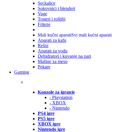
Seckalice
Sokovnici i blenderi
Vage
Tosteri i roštilji
Friteze
Mali kučni aparati
Svi mali kućni aparati
Aparati za kafu
Rešoi
Aparati za vodu
Dehidratori i kuvanje na pari
Mašine za meso
Pekare
Gaming
Konzole za igranje
- Playstation
- XBOX
- Nintendo
PS4 igre
PS5 igre
XBOX igre
Nintendo igre