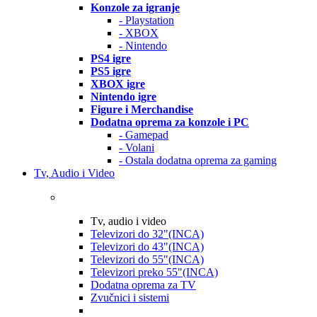
Konzole za igranje
- Playstation
- XBOX
- Nintendo
PS4 igre
PS5 igre
XBOX igre
Nintendo igre
Figure i Merchandise
Dodatna oprema za konzole i PC
- Gamepad
- Volani
- Ostala dodatna oprema za gaming
Tv, Audio i Video
Tv, audio i video
Televizori do 32"(INCA)
Televizori do 43"(INCA)
Televizori do 55"(INCA)
Televizori preko 55"(INCA)
Dodatna oprema za TV
Zvučnici i sistemi