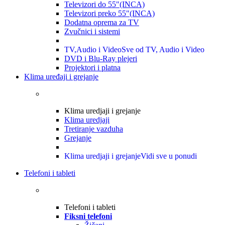
Televizori do 55"(INCA)
Televizori preko 55"(INCA)
Dodatna oprema za TV
Zvučnici i sistemi
TV,Audio i Video
Sve od TV, Audio i Video
DVD i Blu-Ray plejeri
Projektori i platna
Klima uređaji i grejanje
Klima uredjaji i grejanje
Klima uredjaji
Tretiranje vazduha
Grejanje
Klima uredjaji i grejanje
Vidi sve u ponudi
Telefoni i tableti
Telefoni i tableti
Fiksni telefoni