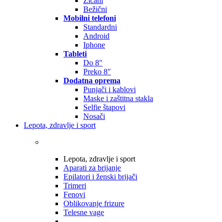
Žičani
Bežični
Mobilni telefoni
Standardni
Android
Iphone
Tableti
Do 8"
Preko 8"
Dodatna oprema
Punjači i kablovi
Maske i zaštitna stakla
Selfie štapovi
Nosači
Lepota, zdravlje i sport
Lepota, zdravlje i sport
Aparati za brijanje
Epilatori i ženski brijači
Trimeri
Fenovi
Oblikovanje frizure
Telesne vage