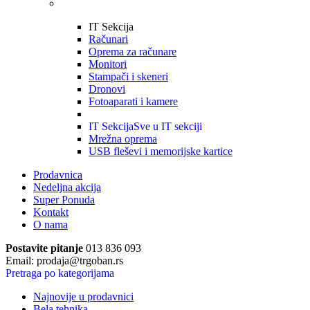
IT Sekcija
Računari
Oprema za računare
Monitori
Stampači i skeneri
Dronovi
Fotoaparati i kamere
IT Sekcija
Sve u IT sekciji
Mrežna oprema
USB fleševi i memorijske kartice
Prodavnica
Nedeljna akcija
Super Ponuda
Kontakt
O nama
Postavite pitanje
013 836 093
Email: prodaja@trgoban.rs
Pretraga po kategorijama
Najnovije u prodavnici
Bela tehnika