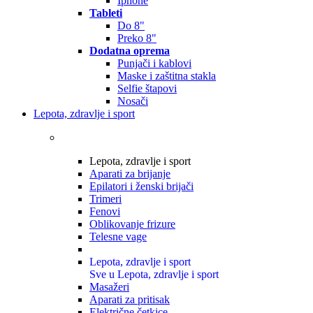
Iphone
Tableti
Do 8"
Preko 8"
Dodatna oprema
Punjači i kablovi
Maske i zaštitna stakla
Selfie štapovi
Nosači
Lepota, zdravlje i sport
Lepota, zdravlje i sport
Aparati za brijanje
Epilatori i ženski brijači
Trimeri
Fenovi
Oblikovanje frizure
Telesne vage
Lepota, zdravlje i sport
Sve u Lepota, zdravlje i sport
Masažeri
Aparati za pritisak
Električne četkice