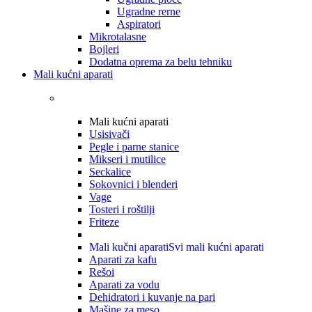
Ugradne rerne
Aspiratori
Mikrotalasne
Bojleri
Dodatna oprema za belu tehniku
Mali kućni aparati
Mali kućni aparati
Usisivači
Pegle i parne stanice
Mikseri i mutilice
Seckalice
Sokovnici i blenderi
Vage
Tosteri i roštilji
Friteze
Mali kučni aparati
Svi mali kućni aparati
Aparati za kafu
Rešoi
Aparati za vodu
Dehidratori i kuvanje na pari
Mašine za meso