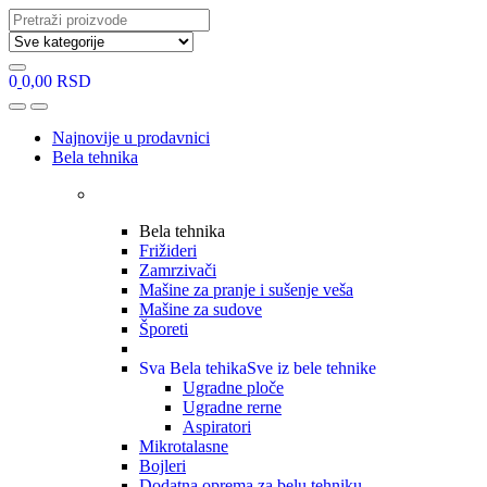
Search
for:
0
0,00
RSD
Open
Close
Najnovije u prodavnici
Bela tehnika
Bela tehnika
Frižideri
Zamrzivači
Mašine za pranje i sušenje veša
Mašine za sudove
Šporeti
Sva Bela tehika
Sve iz bele tehnike
Ugradne ploče
Ugradne rerne
Aspiratori
Mikrotalasne
Bojleri
Dodatna oprema za belu tehniku