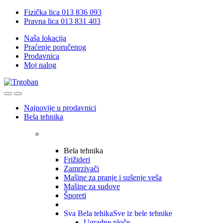
Skip
Skip
Fizička lica 013 836 093
to
to
Pravna lica 013 831 403
navigation
content
Naša lokacija
Praćenje poručenog
Prodavnica
Moj nalog
Open
Close
Najnovije u prodavnici
Bela tehnika
Bela tehnika
Frižideri
Zamrzivači
Mašine za pranje i sušenje veša
Mašine za sudove
Šporeti
Sva Bela tehika
Sve iz bele tehnike
Ugradne ploče