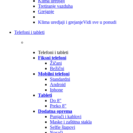
Klima uredjaji
Tretiranje vazduha
Grejanje
Klima uredjaji i grejanje
Vidi sve u ponudi
Telefoni i tableti
Telefoni i tableti
Fiksni telefoni
Žičani
Bežični
Mobilni telefoni
Standardni
Android
Iphone
Tableti
Do 8"
Preko 8"
Dodatna oprema
Punjači i kablovi
Maske i zaštitna stakla
Selfie štapovi
Nosači