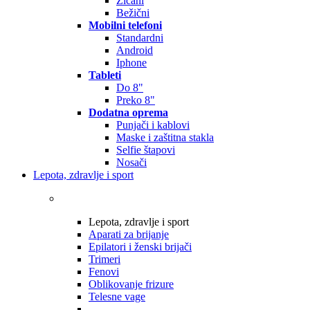
Žičani
Bežični
Mobilni telefoni
Standardni
Android
Iphone
Tableti
Do 8"
Preko 8"
Dodatna oprema
Punjači i kablovi
Maske i zaštitna stakla
Selfie štapovi
Nosači
Lepota, zdravlje i sport
Lepota, zdravlje i sport
Aparati za brijanje
Epilatori i ženski brijači
Trimeri
Fenovi
Oblikovanje frizure
Telesne vage