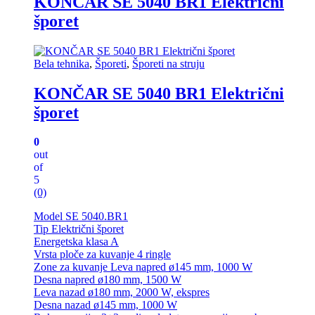
KONČAR SE 5040 BR1 Električni
šporet
Bela tehnika
,
Šporeti
,
Šporeti na struju
KONČAR SE 5040 BR1 Električni
šporet
0
out
of
5
(0)
Model SE 5040.BR1
Tip Električni šporet
Energetska klasa A
Vrsta ploče za kuvanje 4 ringle
Zone za kuvanje Leva napred ø145 mm, 1000 W
Desna napred ø180 mm, 1500 W
Leva nazad ø180 mm, 2000 W, ekspres
Desna nazad ø145 mm, 1000 W