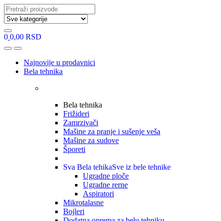
Search
for:
0
0,00
RSD
Open
Close
Najnovije u prodavnici
Bela tehnika
Bela tehnika
Frižideri
Zamrzivači
Mašine za pranje i sušenje veša
Mašine za sudove
Šporeti
Sva Bela tehika
Sve iz bele tehnike
Ugradne ploče
Ugradne rerne
Aspiratori
Mikrotalasne
Bojleri
Dodatna oprema za belu tehniku