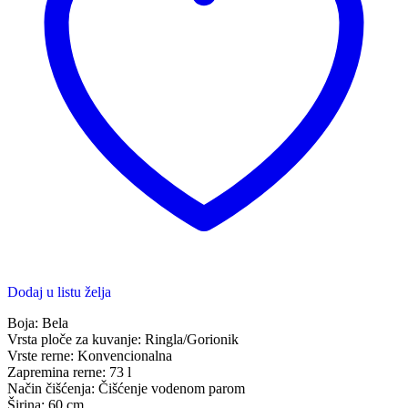
Dodaj u listu želja
Boja: Bela
Vrsta ploče za kuvanje: Ringla/Gorionik
Vrste rerne: Konvencionalna
Zapremina rerne: 73 l
Način čišćenja: Čišćenje vodenom parom
Širina: 60 cm