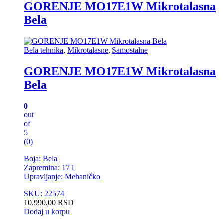
GORENJE MO17E1W Mikrotalasna
Bela
Bela tehnika
,
Mikrotalasne
,
Samostalne
GORENJE MO17E1W Mikrotalasna
Bela
0
out
of
5
(0)
Boja: Bela
Zapremina: 17 l
Upravljanje: Mehaničko
SKU: 22574
10.990,00
RSD
Dodaj u korpu