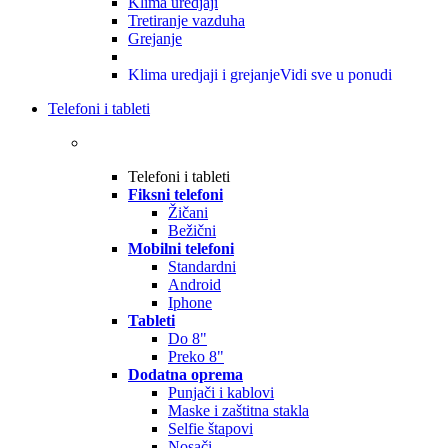
Klima uredjaji
Tretiranje vazduha
Grejanje
Klima uredjaji i grejanje
Vidi sve u ponudi
Telefoni i tableti
Telefoni i tableti
Fiksni telefoni
Žičani
Bežični
Mobilni telefoni
Standardni
Android
Iphone
Tableti
Do 8"
Preko 8"
Dodatna oprema
Punjači i kablovi
Maske i zaštitna stakla
Selfie štapovi
Nosači