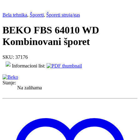
Bela tehnika
,
Šporeti
,
Šporeti struja/gas
BEKO FBS 64010 WD
Kombinovani šporet
SKU: 37176
Informacioni list:
Stanje:
Na zalihama