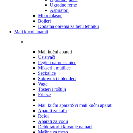
Ugradne rerne
Aspiratori
Mikrotalasne
Bojleri
Dodatna oprema za belu tehniku
Mali kućni aparati
Mali kućni aparati
Usisivači
Pegle i parne stanice
Mikseri i mutilice
Seckalice
Sokovnici i blenderi
Vage
Tosteri i roštilji
Friteze
Mali kučni aparati
Svi mali kućni aparati
Aparati za kafu
Rešoi
Aparati za vodu
Dehidratori i kuvanje na pari
Mašine za meso