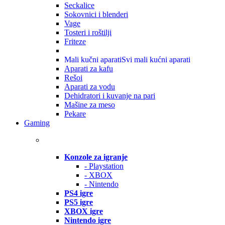
Seckalice
Sokovnici i blenderi
Vage
Tosteri i roštilji
Friteze
Mali kučni aparati
Svi mali kućni aparati
Aparati za kafu
Rešoi
Aparati za vodu
Dehidratori i kuvanje na pari
Mašine za meso
Pekare
Gaming
Konzole za igranje
- Playstation
- XBOX
- Nintendo
PS4 igre
PS5 igre
XBOX igre
Nintendo igre