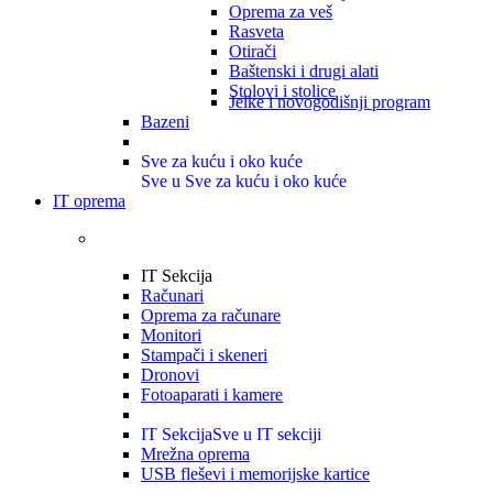
Oprema za veš
Rasveta
Otirači
Baštenski i drugi alati
Stolovi i stolice
Jelke i novogodišnji program
Bazeni
Sve za kuću i oko kuće
Sve u Sve za kuću i oko kuće
IT oprema
IT Sekcija
Računari
Oprema za računare
Monitori
Stampači i skeneri
Dronovi
Fotoaparati i kamere
IT Sekcija
Sve u IT sekciji
Mrežna oprema
USB fleševi i memorijske kartice