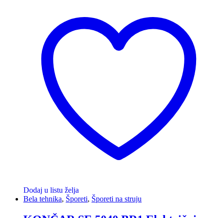
Dodaj u listu želja
Bela tehnika
,
Šporeti
,
Šporeti na struju