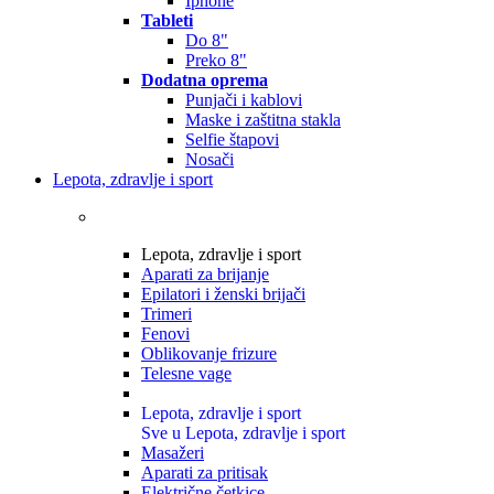
Iphone
Tableti
Do 8"
Preko 8"
Dodatna oprema
Punjači i kablovi
Maske i zaštitna stakla
Selfie štapovi
Nosači
Lepota, zdravlje i sport
Lepota, zdravlje i sport
Aparati za brijanje
Epilatori i ženski brijači
Trimeri
Fenovi
Oblikovanje frizure
Telesne vage
Lepota, zdravlje i sport
Sve u Lepota, zdravlje i sport
Masažeri
Aparati za pritisak
Električne četkice