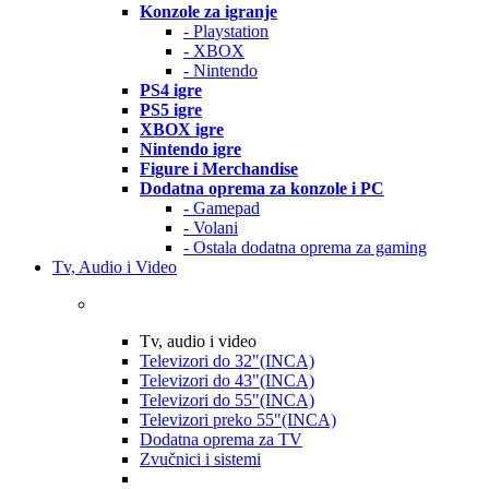
Konzole za igranje
- Playstation
- XBOX
- Nintendo
PS4 igre
PS5 igre
XBOX igre
Nintendo igre
Figure i Merchandise
Dodatna oprema za konzole i PC
- Gamepad
- Volani
- Ostala dodatna oprema za gaming
Tv, Audio i Video
Tv, audio i video
Televizori do 32"(INCA)
Televizori do 43"(INCA)
Televizori do 55"(INCA)
Televizori preko 55"(INCA)
Dodatna oprema za TV
Zvučnici i sistemi