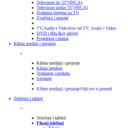
Televizori do 55"(INCA)
Televizori preko 55"(INCA)
Dodatna oprema za TV
Zvučnici i sistemi
TV,Audio i Video
Sve od TV, Audio i Video
DVD i Blu-Ray plejeri
Projektori i platna
Klima uređaji i grejanje
Klima uredjaji i grejanje
Klima uredjaji
Tretiranje vazduha
Grejanje
Klima uredjaji i grejanje
Vidi sve u ponudi
Telefoni i tableti
Telefoni i tableti
Fiksni telefoni