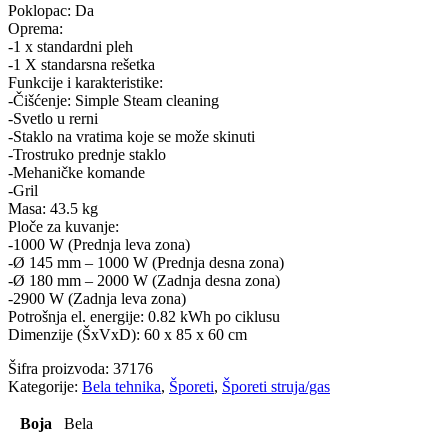
Poklopac: Da
Oprema:
-1 x standardni pleh
-1 X standarsna rešetka
Funkcije i karakteristike:
-Čišćenje: Simple Steam cleaning
-Svetlo u rerni
-Staklo na vratima koje se može skinuti
-Trostruko prednje staklo
-Mehaničke komande
-Gril
Masa: 43.5 kg
Ploče za kuvanje:
-1000 W (Prednja leva zona)
-Ø 145 mm – 1000 W (Prednja desna zona)
-Ø 180 mm – 2000 W (Zadnja desna zona)
-2900 W (Zadnja leva zona)
Potrošnja el. energije: 0.82 kWh po ciklusu
Dimenzije (ŠxVxD): 60 x 85 x 60 cm
Šifra proizvoda:
37176
Kategorije:
Bela tehnika
,
Šporeti
,
Šporeti struja/gas
Boja
Bela