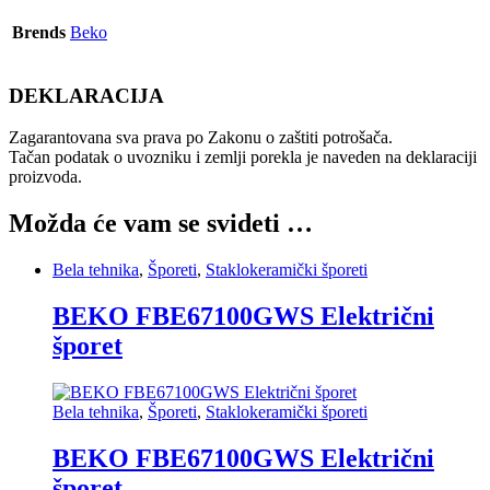
Brends
Beko
DEKLARACIJA
Zagarantovana sva prava po Zakonu o zaštiti potrošača.
Tačan podatak o uvozniku i zemlji porekla je naveden na deklaraciji
proizvoda.
Možda će vam se svideti …
Bela tehnika
,
Šporeti
,
Staklokeramički šporeti
BEKO FBE67100GWS Električni
šporet
Bela tehnika
,
Šporeti
,
Staklokeramički šporeti
BEKO FBE67100GWS Električni
šporet