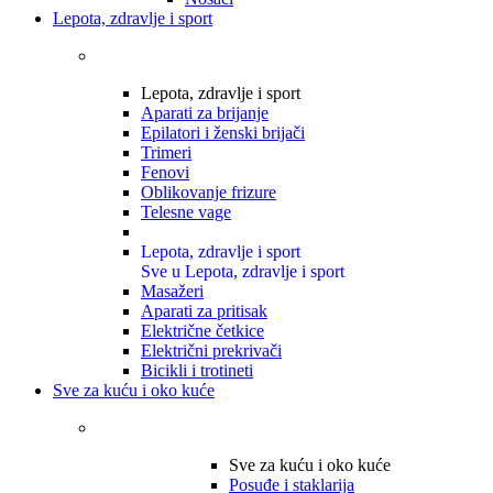
Lepota, zdravlje i sport
Lepota, zdravlje i sport
Aparati za brijanje
Epilatori i ženski brijači
Trimeri
Fenovi
Oblikovanje frizure
Telesne vage
Lepota, zdravlje i sport
Sve u Lepota, zdravlje i sport
Masažeri
Aparati za pritisak
Električne četkice
Električni prekrivači
Bicikli i trotineti
Sve za kuću i oko kuće
Sve za kuću i oko kuće
Posuđe i staklarija