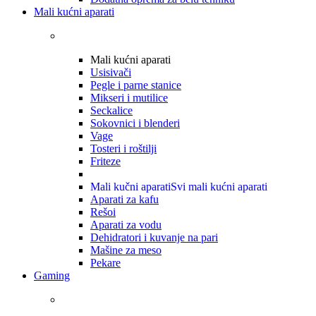
Mali kućni aparati
Mali kućni aparati
Usisivači
Pegle i parne stanice
Mikseri i mutilice
Seckalice
Sokovnici i blenderi
Vage
Tosteri i roštilji
Friteze
Mali kučni aparati
Svi mali kućni aparati
Aparati za kafu
Rešoi
Aparati za vodu
Dehidratori i kuvanje na pari
Mašine za meso
Pekare
Gaming