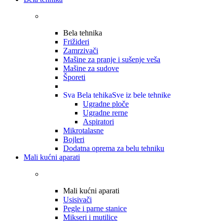
Bela tehnika
Frižideri
Zamrzivači
Mašine za pranje i sušenje veša
Mašine za sudove
Šporeti
Sva Bela tehika
Sve iz bele tehnike
Ugradne ploče
Ugradne rerne
Aspiratori
Mikrotalasne
Bojleri
Dodatna oprema za belu tehniku
Mali kućni aparati
Mali kućni aparati
Usisivači
Pegle i parne stanice
Mikseri i mutilice