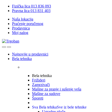
Skip
Skip
Fizička lica 013 836 093
to
to
Pravna lica 013 831 403
navigation
content
Naša lokacija
Praćenje poručenog
Prodavnica
Moj nalog
Open
Close
Najnovije u prodavnici
Bela tehnika
Bela tehnika
Frižideri
Zamrzivači
Mašine za pranje i sušenje veša
Mašine za sudove
Šporeti
Sva Bela tehika
Sve iz bele tehnike
Ugradne ploče