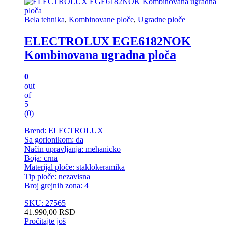
Bela tehnika
,
Kombinovane ploče
,
Ugradne ploče
ELECTROLUX EGE6182NOK
Kombinovana ugradna ploča
0
out
of
5
(0)
Brend: ELECTROLUX
Sa gorionikom: da
Način upravljanja: mehanicko
Boja: crna
Materijal ploče: staklokeramika
Tip ploče: nezavisna
Broj grejnih zona: 4
SKU: 27565
41.990,00
RSD
Pročitajte još