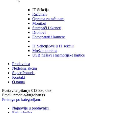
IT Sekcija
Računari
Oprema za računare
Monitori
Stampači i skeneri
Dronovi
Fotoaparati i kamere
IT Sekcija
Sve u IT sekciji
Mrežna oprema
USB fleševi i memorijske kartice
Prodavnica
Nedeljna akcija
Super Ponuda
Kontakt
O nama
Postavite pitanje
013 836 093
Email: prodaja@trgoban.rs
Pretraga po kategorijama
Najnovije u prodavnici
Bela tehnika