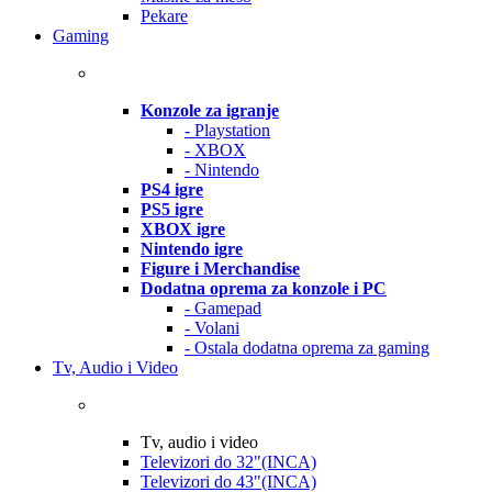
Pekare
Gaming
Konzole za igranje
- Playstation
- XBOX
- Nintendo
PS4 igre
PS5 igre
XBOX igre
Nintendo igre
Figure i Merchandise
Dodatna oprema za konzole i PC
- Gamepad
- Volani
- Ostala dodatna oprema za gaming
Tv, Audio i Video
Tv, audio i video
Televizori do 32"(INCA)
Televizori do 43"(INCA)