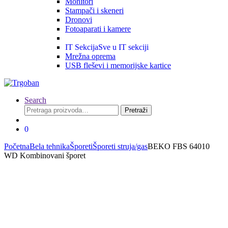
Monitori
Stampači i skeneri
Dronovi
Fotoaparati i kamere
IT Sekcija
Sve u IT sekciji
Mrežna oprema
USB fleševi i memorijske kartice
Search
Pretraga
Pretraži
za:
0
Početna
Bela tehnika
Šporeti
Šporeti struja/gas
BEKO FBS 64010
WD Kombinovani šporet