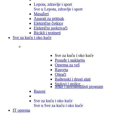
Lepota, zdravlje i sport
Sve u Lepota, zdravlje i sport
Masažeri
Aparati za pritisak
Električne četkice
Električni prekrivači
Bicikli i trotineti
Sve za kuću i oko kuće
Sve za kuću i oko kuće
Posuđe i staklarija
Oprema za veš
Rasveta
Otirači
Baštenski i drugi alati
Stolovi i stolice
Jelke i novogodišnji program
Bazeni
Sve za kuću i oko kuće
Sve u Sve za kuću i oko kuće
IT oprema