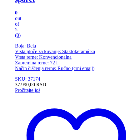
0
out
of
5
(0)
Boja: Bela
Vrsta ploče za kuvanje: Staklokeramička
Vrsta rerne: Konvencionalna
Zapremina rerne: 72 l
Način čišćenja rerne: Ručno (crni emajl)
SKU: 37174
37.990,00
RSD
Pročitajte još