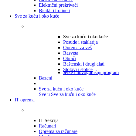
Električni prekrivači
Bicikli i trotineti
Sve za kuću i oko kuće
Sve za kuću i oko kuće
Posuđe i staklarija
Oprema za veš
Rasveta
Otirači
Baštenski i drugi alati
Stolovi i stolice
Jelke i novogodišnji program
Bazeni
Sve za kuću i oko kuće
Sve u Sve za kuću i oko kuće
IT oprema
IT Sekcija
Računari
Oprema za računare