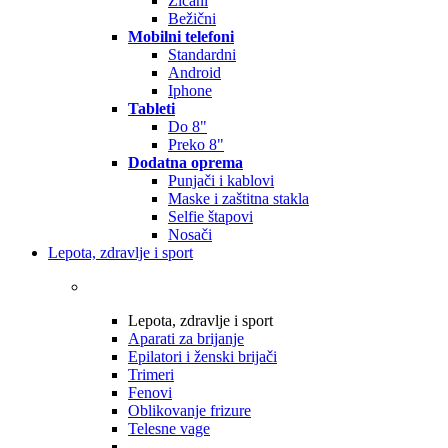
Žičani
Bežični
Mobilni telefoni
Standardni
Android
Iphone
Tableti
Do 8"
Preko 8"
Dodatna oprema
Punjači i kablovi
Maske i zaštitna stakla
Selfie štapovi
Nosači
Lepota, zdravlje i sport
Lepota, zdravlje i sport
Aparati za brijanje
Epilatori i ženski brijači
Trimeri
Fenovi
Oblikovanje frizure
Telesne vage