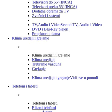
Televizori do 55"(INCA)
Televizori preko 55"(INCA)
Dodatna oprema za TV
Zvučnici i sistemi
TV,Audio i Video
Sve od TV, Audio i Video
DVD i Blu-Ray plejeri
Projektori i platna
Klima uređaji i grejanje
Klima uredjaji i grejanje
Klima uredjaji
Tretiranje vazduha
Grejanje
Klima uredjaji i grejanje
Vidi sve u ponudi
Telefoni i tableti
Telefoni i tableti
Fiksni telefoni