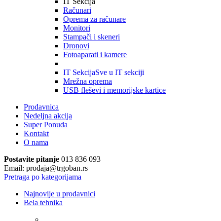
IT Sekcija
Računari
Oprema za računare
Monitori
Stampači i skeneri
Dronovi
Fotoaparati i kamere
IT Sekcija
Sve u IT sekciji
Mrežna oprema
USB fleševi i memorijske kartice
Prodavnica
Nedeljna akcija
Super Ponuda
Kontakt
O nama
Postavite pitanje
013 836 093
Email: prodaja@trgoban.rs
Pretraga po kategorijama
Najnovije u prodavnici
Bela tehnika