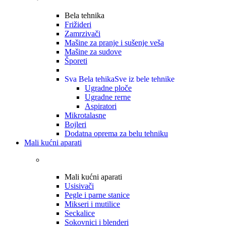
Bela tehnika
Frižideri
Zamrzivači
Mašine za pranje i sušenje veša
Mašine za sudove
Šporeti
Sva Bela tehika
Sve iz bele tehnike
Ugradne ploče
Ugradne rerne
Aspiratori
Mikrotalasne
Bojleri
Dodatna oprema za belu tehniku
Mali kućni aparati
Mali kućni aparati
Usisivači
Pegle i parne stanice
Mikseri i mutilice
Seckalice
Sokovnici i blenderi