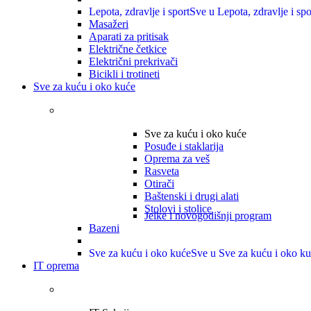
Lepota, zdravlje i sport
Sve u Lepota, zdravlje i spo
Masažeri
Aparati za pritisak
Električne četkice
Električni prekrivači
Bicikli i trotineti
Sve za kuću i oko kuće
Sve za kuću i oko kuće
Posuđe i staklarija
Oprema za veš
Rasveta
Otirači
Baštenski i drugi alati
Stolovi i stolice
Jelke i novogodišnji program
Bazeni
Sve za kuću i oko kuće
Sve u Sve za kuću i oko k
IT oprema