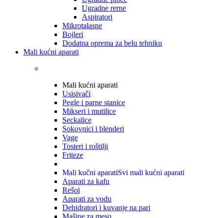
Ugradne rerne
Aspiratori
Mikrotalasne
Bojleri
Dodatna oprema za belu tehniku
Mali kućni aparati
Mali kućni aparati
Usisivači
Pegle i parne stanice
Mikseri i mutilice
Seckalice
Sokovnici i blenderi
Vage
Tosteri i roštilji
Friteze
Mali kučni aparati
Svi mali kućni aparati
Aparati za kafu
Rešoi
Aparati za vodu
Dehidratori i kuvanje na pari
Mašine za meso