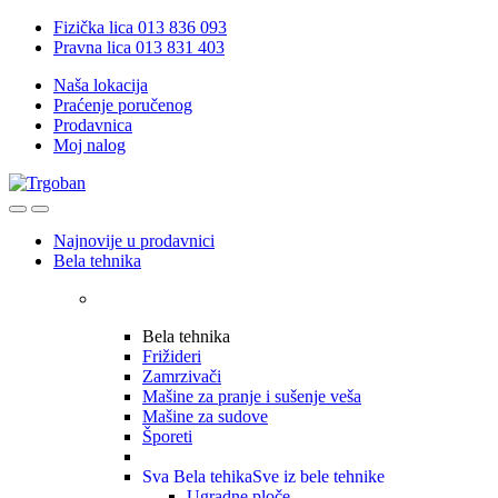
Skip
Skip
Fizička lica 013 836 093
to
to
Pravna lica 013 831 403
navigation
content
Naša lokacija
Praćenje poručenog
Prodavnica
Moj nalog
Open
Close
Najnovije u prodavnici
Bela tehnika
Bela tehnika
Frižideri
Zamrzivači
Mašine za pranje i sušenje veša
Mašine za sudove
Šporeti
Sva Bela tehika
Sve iz bele tehnike
Ugradne ploče