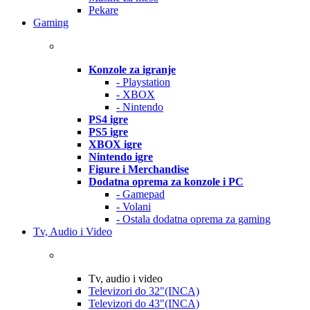
Pekare
Gaming
Konzole za igranje
- Playstation
- XBOX
- Nintendo
PS4 igre
PS5 igre
XBOX igre
Nintendo igre
Figure i Merchandise
Dodatna oprema za konzole i PC
- Gamepad
- Volani
- Ostala dodatna oprema za gaming
Tv, Audio i Video
Tv, audio i video
Televizori do 32"(INCA)
Televizori do 43"(INCA)