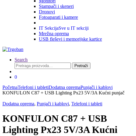
Monitori
Stampači i skeneri
Dronovi
Fotoaparati i kamere
IT Sekcija
Sve u IT sekciji
Mrežna oprema
USB fleševi i memorijske kartice
Search
Pretraga
Pretraži
za:
0
Početna
Telefoni i tableti
Dodatna oprema
Punjači i kablovi
KONFULON C87 + USB Lighting Px23 5V/3A Kućni punjač
Dodatna oprema
,
Punjači i kablovi
,
Telefoni i tableti
KONFULON C87 + USB
Lighting Px23 5V/3A Kućni