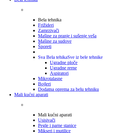
Bela tehnika
Frižideri
Zamrzivači
Mašine za pranje i sušenje veša
Mašine za sudove
Šporeti
Sva Bela tehika
Sve iz bele tehnike
Ugradne ploče
Ugradne rerne
Aspiratori
Mikrotalasne
Bojleri
Dodatna oprema za belu tehniku
Mali kućni aparati
Mali kućni aparati
Usisivači
Pegle i parne stanice
Mikseri i mutilice