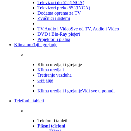
Televizori do 55"(INCA)
Televizori preko 55"(INCA)
Dodatna oprema za TV
Zvučnici i sistemi
TV,Audio i Video
Sve od TV, Audio i Video
DVD i Blu-Ray plejeri
Projektori i platna
Klima uređaji i grejanje
Klima uredjaji i grejanje
Klima uredjaji
Tretiranje vazduha
Grejanje
Klima uredjaji i grejanje
Vidi sve u ponudi
Telefoni i tableti
Telefoni i tableti
Fiksni telefoni