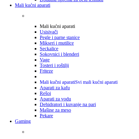
Mali kućni aparati
Mali kućni aparati
Usisivači
Pegle i parne stanice
Mikseri i mutilice
Seckalice
Sokovnici i blenderi
Vage
Tosteri i roštilji
Friteze
Mali kučni aparati
Svi mali kućni aparati
Aparati za kafu
Rešoi
Aparati za vodu
Dehidratori i kuvanje na pari
Mašine za meso
Pekare
Gaming