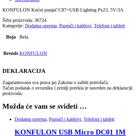
punjač
KONFULON Kućni punjač C87+USB Lighting Px23, 5V/3A
quantity
Šifra proizvoda:
36724
Kategorije:
Dodatna oprema
,
Punjači i kablovi
,
Telefoni i tableti
Boja
Bela
Brends
KONFULON
DEKLARACIJA
Zagarantovana sva prava po Zakonu o zaštiti potrošača.
Tačan podatak o uvozniku i zemlji porekla je naveden na deklaraciji
proizvoda.
Možda će vam se svideti …
Dodatna oprema
,
Punjači i kablovi
,
Telefoni i tableti
KONFULON USB Micro DC01 1M