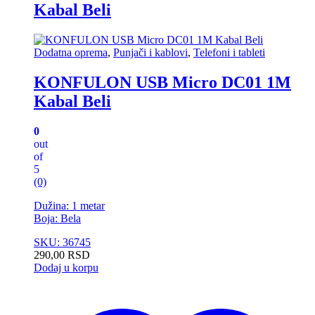
Kabal Beli
Dodatna oprema
,
Punjači i kablovi
,
Telefoni i tableti
KONFULON USB Micro DC01 1M
Kabal Beli
0
out
of
5
(0)
Dužina: 1 metar
Boja: Bela
SKU: 36745
290,00
RSD
Dodaj u korpu