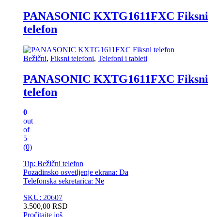
PANASONIC KXTG1611FXC Fiksni
telefon
Bežični
,
Fiksni telefoni
,
Telefoni i tableti
PANASONIC KXTG1611FXC Fiksni
telefon
0
out
of
5
(0)
Tip: Bežični telefon
Pozadinsko osvetljenje ekrana: Da
Telefonska sekretarica: Ne
SKU: 20607
3.500,00
RSD
Pročitajte još