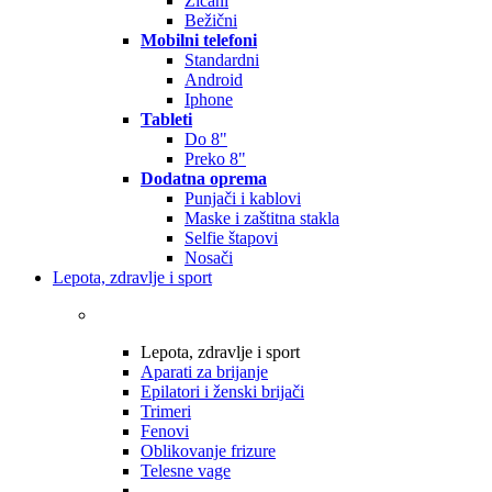
Žičani
Bežični
Mobilni telefoni
Standardni
Android
Iphone
Tableti
Do 8"
Preko 8"
Dodatna oprema
Punjači i kablovi
Maske i zaštitna stakla
Selfie štapovi
Nosači
Lepota, zdravlje i sport
Lepota, zdravlje i sport
Aparati za brijanje
Epilatori i ženski brijači
Trimeri
Fenovi
Oblikovanje frizure
Telesne vage