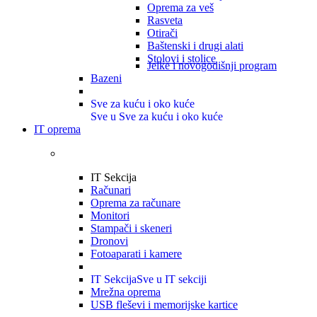
Oprema za veš
Rasveta
Otirači
Baštenski i drugi alati
Stolovi i stolice
Jelke i novogodišnji program
Bazeni
Sve za kuću i oko kuće
Sve u Sve za kuću i oko kuće
IT oprema
IT Sekcija
Računari
Oprema za računare
Monitori
Stampači i skeneri
Dronovi
Fotoaparati i kamere
IT Sekcija
Sve u IT sekciji
Mrežna oprema
USB fleševi i memorijske kartice