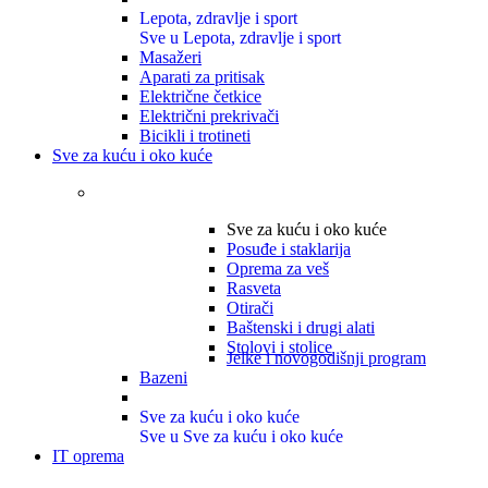
Lepota, zdravlje i sport
Sve u Lepota, zdravlje i sport
Masažeri
Aparati za pritisak
Električne četkice
Električni prekrivači
Bicikli i trotineti
Sve za kuću i oko kuće
Sve za kuću i oko kuće
Posuđe i staklarija
Oprema za veš
Rasveta
Otirači
Baštenski i drugi alati
Stolovi i stolice
Jelke i novogodišnji program
Bazeni
Sve za kuću i oko kuće
Sve u Sve za kuću i oko kuće
IT oprema