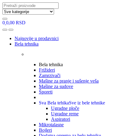
Search
for:
0
0,00
RSD
Open
Close
Najnovije u prodavnici
Bela tehnika
Bela tehnika
Frižideri
Zamrzivači
Mašine za pranje i sušenje veša
Mašine za sudove
Šporeti
Sva Bela tehika
Sve iz bele tehnike
Ugradne ploče
Ugradne rerne
Aspiratori
Mikrotalasne
Bojleri
Dodatna oprema za belu tehniku