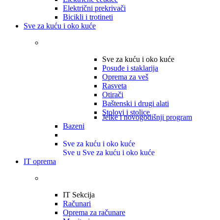
Električni prekrivači
Bicikli i trotineti
Sve za kuću i oko kuće
Sve za kuću i oko kuće
Posuđe i staklarija
Oprema za veš
Rasveta
Otirači
Baštenski i drugi alati
Stolovi i stolice
Jelke i novogodišnji program
Bazeni
Sve za kuću i oko kuće
Sve u Sve za kuću i oko kuće
IT oprema
IT Sekcija
Računari
Oprema za računare