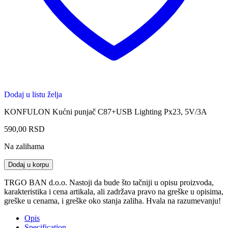
Dodaj u listu želja
KONFULON Kućni punjač C87+USB Lighting Px23, 5V/3A
590,00
RSD
Na zalihama
KONFULON
Dodaj u korpu
C87
+
TRGO BAN d.o.o. Nastoji da bude što tačniji u opisu proizvoda,
USB
karakteristika i cena artikala, ali zadržava pravo na greške u opisima,
Lighting
greške u cenama, i greške oko stanja zaliha. Hvala na razumevanju!
Px23
5V/3A
Opis
Kućni
Specification