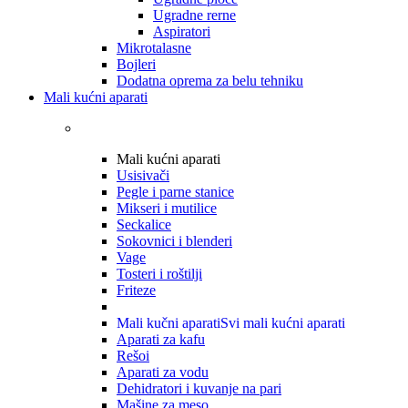
Ugradne rerne
Aspiratori
Mikrotalasne
Bojleri
Dodatna oprema za belu tehniku
Mali kućni aparati
Mali kućni aparati
Usisivači
Pegle i parne stanice
Mikseri i mutilice
Seckalice
Sokovnici i blenderi
Vage
Tosteri i roštilji
Friteze
Mali kučni aparati
Svi mali kućni aparati
Aparati za kafu
Rešoi
Aparati za vodu
Dehidratori i kuvanje na pari
Mašine za meso