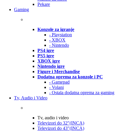
Pekare
Gaming
Konzole za igranje
- Playstation
- XBOX
- Nintendo
PS4 igre
PS5 igre
XBOX igre
Nintendo igre
Figure i Merchandise
Dodatna oprema za konzole i PC
- Gamepad
- Volani
- Ostala dodatna oprema za gaming
Tv, Audio i Video
Tv, audio i video
Televizori do 32"(INCA)
Televizori do 43"(INCA)