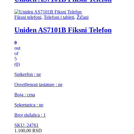
Fiksni telefoni
,
Telefoni i tableti
,
Žičani
Uniden AS7101B Fiksni Telefon
0
out
of
5
(0)
Spikerfon : ne
Osvetljenost tastature : ne
Boja : crna
Sekretarica : ne
Broj slušalica : 1
SKU: 24761
1.100,00
RSD