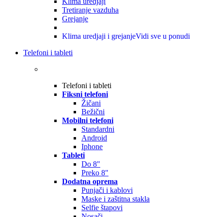
Klima uredjaji
Tretiranje vazduha
Grejanje
Klima uredjaji i grejanje
Vidi sve u ponudi
Telefoni i tableti
Telefoni i tableti
Fiksni telefoni
Žičani
Bežični
Mobilni telefoni
Standardni
Android
Iphone
Tableti
Do 8"
Preko 8"
Dodatna oprema
Punjači i kablovi
Maske i zaštitna stakla
Selfie štapovi
Nosači