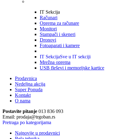
IT Sekcija
Računari
Oprema za računare
Monitori
Stampači i skeneri
Dronovi
Fotoaparati i kamere
IT Sekcija
Sve u IT sekciji
Mrežna oprema
USB fleševi i memorijske kartice
Prodavnica
Nedeljna akcija
Super Ponuda
Kontakt
O nama
Postavite pitanje
013 836 093
Email: prodaja@trgoban.rs
Pretraga po kategorijama
Najnovije u prodavnici
Bela tehnika