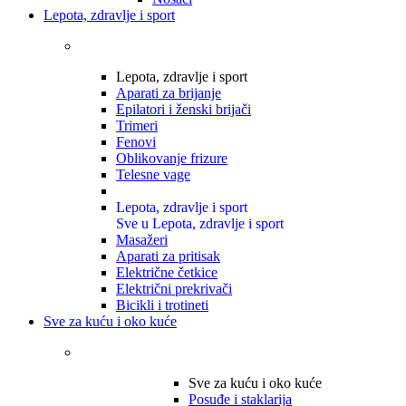
Lepota, zdravlje i sport
Lepota, zdravlje i sport
Aparati za brijanje
Epilatori i ženski brijači
Trimeri
Fenovi
Oblikovanje frizure
Telesne vage
Lepota, zdravlje i sport
Sve u Lepota, zdravlje i sport
Masažeri
Aparati za pritisak
Električne četkice
Električni prekrivači
Bicikli i trotineti
Sve za kuću i oko kuće
Sve za kuću i oko kuće
Posuđe i staklarija