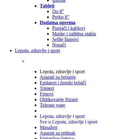
Iphone
Tableti
Do 8"
Preko 8"
Dodatna oprema
Punjači i kablovi
Maske i zaštitna stakla
Selfie štapovi
Nosači
Lepota, zdravlje i sport
Lepota, zdravlje i sport
Aparati za brijanje
Epilatori i ženski brijači
Trimeri
Fenovi
Oblikovanje frizure
Telesne vage
Lepota, zdravlje i sport
Sve u Lepota, zdravlje i sport
Masažeri
Aparati za pritisak
Električne četkice