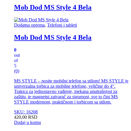
Mob Dod MS Style 4 Bela
Dodatna oprema
,
Telefoni i tableti
Mob Dod MS Style 4 Bela
0
out
of
5
(0)
MS STYLE – nosite mobilni telefon sa stilom! MS STYLE je
univerzalna torbica za mobilne telefone, veličine do 4“.
Trakica za jednostavno vađenje, mekana unutrašnjost za
zaštitu, te magnetni zatvarač za sigurnost, sve to čini MS
STYLE modernom, praktičnom i torbicom sa stilom.
SKU: 16208
420,00
RSD
Dodaj u korpu