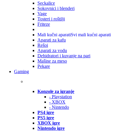
Seckalice
Sokovnici i blenderi
Vage
Tosteri i roštilji
Friteze
Mali kučni aparati
Svi mali kućni aparati
Aparati za kafu
Rešoi
Aparati za vodu
Dehidratori i kuvanje na pari
Mašine za meso
Pekare
Gaming
Konzole za igranje
- Playstation
- XBOX
- Nintendo
PS4 igre
PS5 igre
XBOX igre
Nintendo igre