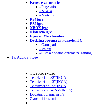
Konzole za igranje
- Playstation
- XBOX
- Nintendo
PS4 igre
PS5 igre
XBOX igre
Nintendo igre
Figure i Merchandise
Dodatna oprema za konzole i PC
- Gamepad
- Volani
- Ostala dodatna oprema za gaming
Tv, Audio i Video
Tv, audio i video
Televizori do 32"(INCA)
Televizori do 43"(INCA)
Televizori do 55"(INCA)
Televizori preko 55"(INCA)
Dodatna oprema za TV
Zvučnici i sistemi