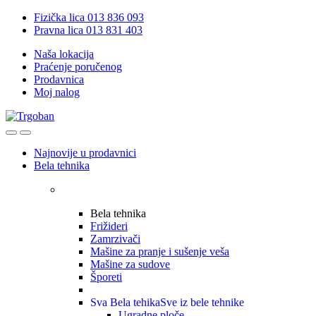
Skip
Skip
Fizička lica 013 836 093
to
to
Pravna lica 013 831 403
navigation
content
Naša lokacija
Praćenje poručenog
Prodavnica
Moj nalog
Open
Close
Najnovije u prodavnici
Bela tehnika
Bela tehnika
Frižideri
Zamrzivači
Mašine za pranje i sušenje veša
Mašine za sudove
Šporeti
Sva Bela tehika
Sve iz bele tehnike
Ugradne ploče