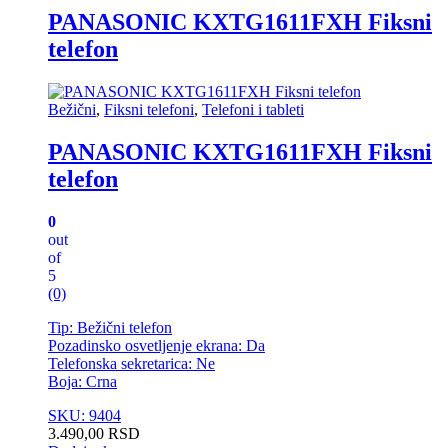
PANASONIC KXTG1611FXH Fiksni
telefon
Bežični
,
Fiksni telefoni
,
Telefoni i tableti
PANASONIC KXTG1611FXH Fiksni
telefon
0
out
of
5
(0)
Tip: Bežični telefon
Pozadinsko osvetljenje ekrana: Da
Telefonska sekretarica: Ne
Boja: Crna
SKU: 9404
3.490,00
RSD