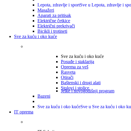
Lepota, zdravlje i sport
Sve u Lepota, zdravlje i spo
Masažeri
Aparati za pritisak
Električne četkice
Električni prekrivači
Bicikli i trotineti
Sve za kuću i oko kuće
Sve za kuću i oko kuće
Posuđe i staklarija
Oprema za veš
Rasveta
Otirači
Baštenski i drugi alati
Stolovi i stolice
Jelke i novogodišnji program
Bazeni
Sve za kuću i oko kuće
Sve u Sve za kuću i oko k
IT oprema