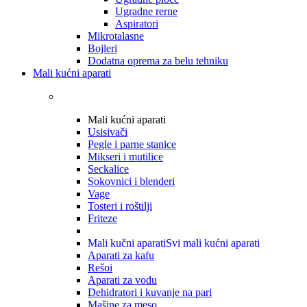
Ugradne rerne
Aspiratori
Mikrotalasne
Bojleri
Dodatna oprema za belu tehniku
Mali kućni aparati
Mali kućni aparati
Usisivači
Pegle i parne stanice
Mikseri i mutilice
Seckalice
Sokovnici i blenderi
Vage
Tosteri i roštilji
Friteze
Mali kučni aparati
Svi mali kućni aparati
Aparati za kafu
Rešoi
Aparati za vodu
Dehidratori i kuvanje na pari
Mašine za meso