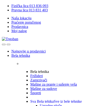
Skip
Skip
Fizička lica 013 836 093
to
to
Pravna lica 013 831 403
navigation
content
Naša lokacija
Praćenje poručenog
Prodavnica
Moj nalog
Open
Close
Najnovije u prodavnici
Bela tehnika
Bela tehnika
Frižideri
Zamrzivači
Mašine za pranje i sušenje veša
Mašine za sudove
Šporeti
Sva Bela tehika
Sve iz bele tehnike
Ugradne ploče