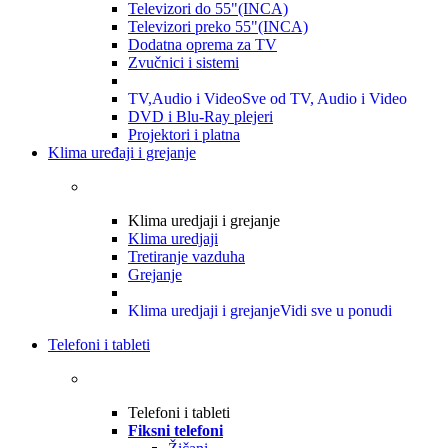
Televizori do 55"(INCA)
Televizori preko 55"(INCA)
Dodatna oprema za TV
Zvučnici i sistemi
TV,Audio i Video
Sve od TV, Audio i Video
DVD i Blu-Ray plejeri
Projektori i platna
Klima uređaji i grejanje
Klima uredjaji i grejanje
Klima uredjaji
Tretiranje vazduha
Grejanje
Klima uredjaji i grejanje
Vidi sve u ponudi
Telefoni i tableti
Telefoni i tableti
Fiksni telefoni