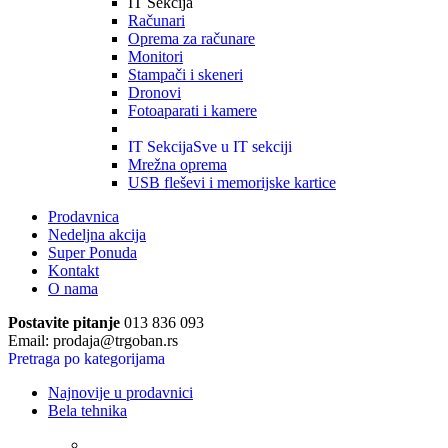
IT Sekcija
Računari
Oprema za računare
Monitori
Stampači i skeneri
Dronovi
Fotoaparati i kamere
IT Sekcija
Sve u IT sekciji
Mrežna oprema
USB fleševi i memorijske kartice
Prodavnica
Nedeljna akcija
Super Ponuda
Kontakt
O nama
Postavite pitanje
013 836 093
Email: prodaja@trgoban.rs
Pretraga po kategorijama
Najnovije u prodavnici
Bela tehnika