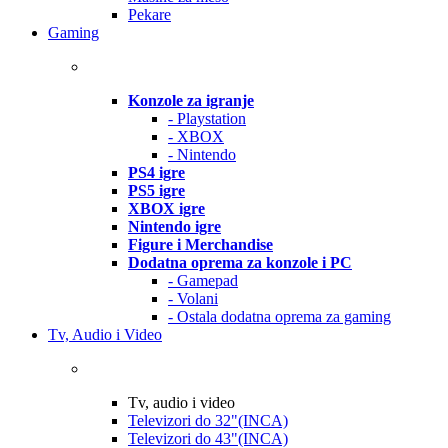
Pekare
Gaming
Konzole za igranje
- Playstation
- XBOX
- Nintendo
PS4 igre
PS5 igre
XBOX igre
Nintendo igre
Figure i Merchandise
Dodatna oprema za konzole i PC
- Gamepad
- Volani
- Ostala dodatna oprema za gaming
Tv, Audio i Video
Tv, audio i video
Televizori do 32"(INCA)
Televizori do 43"(INCA)