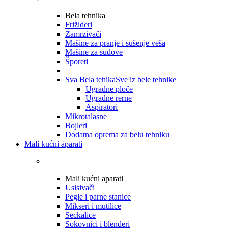
Bela tehnika
Frižideri
Zamrzivači
Mašine za pranje i sušenje veša
Mašine za sudove
Šporeti
Sva Bela tehika
Sve iz bele tehnike
Ugradne ploče
Ugradne rerne
Aspiratori
Mikrotalasne
Bojleri
Dodatna oprema za belu tehniku
Mali kućni aparati
Mali kućni aparati
Usisivači
Pegle i parne stanice
Mikseri i mutilice
Seckalice
Sokovnici i blenderi