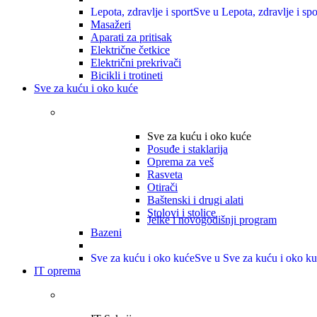
Lepota, zdravlje i sport
Sve u Lepota, zdravlje i spo
Masažeri
Aparati za pritisak
Električne četkice
Električni prekrivači
Bicikli i trotineti
Sve za kuću i oko kuće
Sve za kuću i oko kuće
Posuđe i staklarija
Oprema za veš
Rasveta
Otirači
Baštenski i drugi alati
Stolovi i stolice
Jelke i novogodišnji program
Bazeni
Sve za kuću i oko kuće
Sve u Sve za kuću i oko k
IT oprema