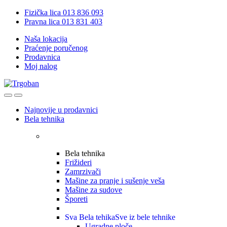
Skip
Skip
Fizička lica 013 836 093
to
to
Pravna lica 013 831 403
navigation
content
Naša lokacija
Praćenje poručenog
Prodavnica
Moj nalog
Open
Close
Najnovije u prodavnici
Bela tehnika
Bela tehnika
Frižideri
Zamrzivači
Mašine za pranje i sušenje veša
Mašine za sudove
Šporeti
Sva Bela tehika
Sve iz bele tehnike
Ugradne ploče