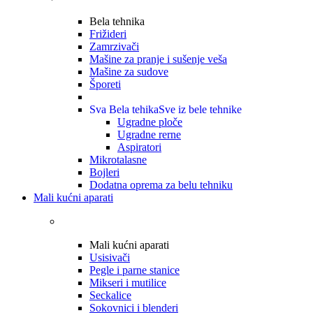
Bela tehnika
Frižideri
Zamrzivači
Mašine za pranje i sušenje veša
Mašine za sudove
Šporeti
Sva Bela tehika
Sve iz bele tehnike
Ugradne ploče
Ugradne rerne
Aspiratori
Mikrotalasne
Bojleri
Dodatna oprema za belu tehniku
Mali kućni aparati
Mali kućni aparati
Usisivači
Pegle i parne stanice
Mikseri i mutilice
Seckalice
Sokovnici i blenderi