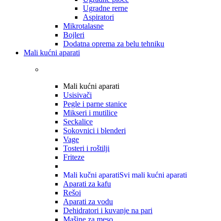
Ugradne rerne
Aspiratori
Mikrotalasne
Bojleri
Dodatna oprema za belu tehniku
Mali kućni aparati
Mali kućni aparati
Usisivači
Pegle i parne stanice
Mikseri i mutilice
Seckalice
Sokovnici i blenderi
Vage
Tosteri i roštilji
Friteze
Mali kučni aparati
Svi mali kućni aparati
Aparati za kafu
Rešoi
Aparati za vodu
Dehidratori i kuvanje na pari
Mašine za meso