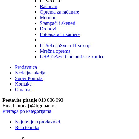
IT Sekcija
Računari
Oprema za računare
Monitori
Stampači i skeneri
Dronovi
Fotoaparati i kamere
IT Sekcija
Sve u IT sekciji
Mrežna oprema
USB fleševi i memorijske kartice
Prodavnica
Nedeljna akcija
Super Ponuda
Kontakt
O nama
Postavite pitanje
013 836 093
Email: prodaja@trgoban.rs
Pretraga po kategorijama
Najnovije u prodavnici
Bela tehnika