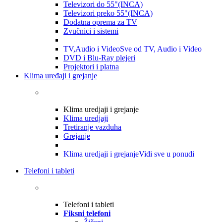
Televizori do 55"(INCA)
Televizori preko 55"(INCA)
Dodatna oprema za TV
Zvučnici i sistemi
TV,Audio i Video
Sve od TV, Audio i Video
DVD i Blu-Ray plejeri
Projektori i platna
Klima uređaji i grejanje
Klima uredjaji i grejanje
Klima uredjaji
Tretiranje vazduha
Grejanje
Klima uredjaji i grejanje
Vidi sve u ponudi
Telefoni i tableti
Telefoni i tableti
Fiksni telefoni