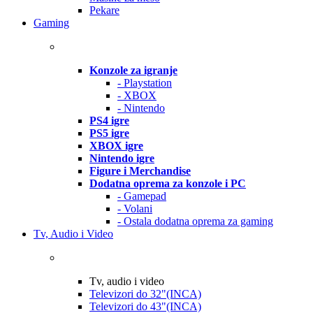
Pekare
Gaming
Konzole za igranje
- Playstation
- XBOX
- Nintendo
PS4 igre
PS5 igre
XBOX igre
Nintendo igre
Figure i Merchandise
Dodatna oprema za konzole i PC
- Gamepad
- Volani
- Ostala dodatna oprema za gaming
Tv, Audio i Video
Tv, audio i video
Televizori do 32"(INCA)
Televizori do 43"(INCA)