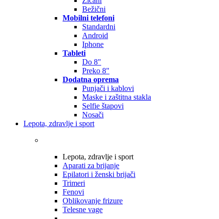
Žičani
Bežični
Mobilni telefoni
Standardni
Android
Iphone
Tableti
Do 8"
Preko 8"
Dodatna oprema
Punjači i kablovi
Maske i zaštitna stakla
Selfie štapovi
Nosači
Lepota, zdravlje i sport
Lepota, zdravlje i sport
Aparati za brijanje
Epilatori i ženski brijači
Trimeri
Fenovi
Oblikovanje frizure
Telesne vage