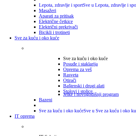
Lepota, zdravlje i sport
Sve u Lepota, zdravlje i spo
Masažeri
Aparati za pritisak
Električne četkice
Električni prekrivači
Bicikli i trotineti
Sve za kuću i oko kuće
Sve za kuću i oko kuće
Posuđe i staklarija
Oprema za veš
Rasveta
Otirači
Baštenski i drugi alati
Stolovi i stolice
Jelke i novogodišnji program
Bazeni
Sve za kuću i oko kuće
Sve u Sve za kuću i oko k
IT oprema