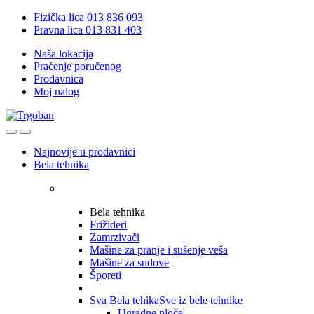
Skip
Skip
Fizička lica 013 836 093
to
to
Pravna lica 013 831 403
navigation
content
Naša lokacija
Praćenje poručenog
Prodavnica
Moj nalog
Open
Close
Najnovije u prodavnici
Bela tehnika
Bela tehnika
Frižideri
Zamrzivači
Mašine za pranje i sušenje veša
Mašine za sudove
Šporeti
Sva Bela tehika
Sve iz bele tehnike
Ugradne ploče