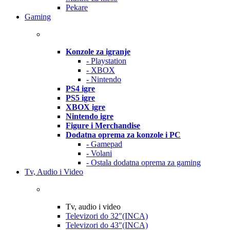
Pekare
Gaming
Konzole za igranje
- Playstation
- XBOX
- Nintendo
PS4 igre
PS5 igre
XBOX igre
Nintendo igre
Figure i Merchandise
Dodatna oprema za konzole i PC
- Gamepad
- Volani
- Ostala dodatna oprema za gaming
Tv, Audio i Video
Tv, audio i video
Televizori do 32"(INCA)
Televizori do 43"(INCA)