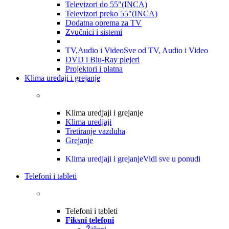
Televizori do 55"(INCA)
Televizori preko 55"(INCA)
Dodatna oprema za TV
Zvučnici i sistemi
TV,Audio i Video
Sve od TV, Audio i Video
DVD i Blu-Ray plejeri
Projektori i platna
Klima uređaji i grejanje
Klima uredjaji i grejanje
Klima uredjaji
Tretiranje vazduha
Grejanje
Klima uredjaji i grejanje
Vidi sve u ponudi
Telefoni i tableti
Telefoni i tableti
Fiksni telefoni