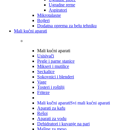
Ugradne rerne
Aspiratori
Mikrotalasne
Bojleri
Dodatna oprema za belu tehniku
Mali kućni aparati
Mali kućni aparati
Usisivači
Pegle i parne stanice
Mikseri i mutilice
Seckalice
Sokovnici i blenderi
Vage
Tosteri i roštilji
Friteze
Mali kučni aparati
Svi mali kućni aparati
Aparati za kafu
Rešoi
Aparati za vodu
Dehidratori i kuvanje na pari
Mašine za meso