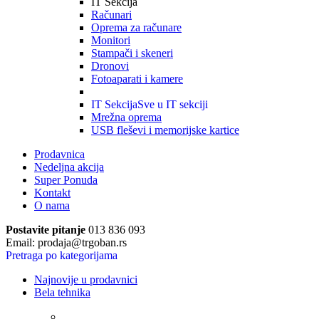
IT Sekcija
Računari
Oprema za računare
Monitori
Stampači i skeneri
Dronovi
Fotoaparati i kamere
IT Sekcija
Sve u IT sekciji
Mrežna oprema
USB fleševi i memorijske kartice
Prodavnica
Nedeljna akcija
Super Ponuda
Kontakt
O nama
Postavite pitanje
013 836 093
Email: prodaja@trgoban.rs
Pretraga po kategorijama
Najnovije u prodavnici
Bela tehnika