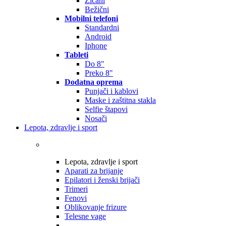
Žičani
Bežični
Mobilni telefoni
Standardni
Android
Iphone
Tableti
Do 8"
Preko 8"
Dodatna oprema
Punjači i kablovi
Maske i zaštitna stakla
Selfie štapovi
Nosači
Lepota, zdravlje i sport
Lepota, zdravlje i sport
Aparati za brijanje
Epilatori i ženski brijači
Trimeri
Fenovi
Oblikovanje frizure
Telesne vage