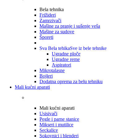
Bela tehnika
Frižideri
Zamrzivači
Mašine za pranje i sušenje veša
Mašine za sudove
Šporeti
Sva Bela tehika
Sve iz bele tehnike
Ugradne ploče
Ugradne rerne
Aspiratori
Mikrotalasne
Bojleri
Dodatna oprema za belu tehniku
Mali kućni aparati
Mali kućni aparati
Usisivači
Pegle i parne stanice
Mikseri i mutilice
Seckalice
Sokovnici i blenderi