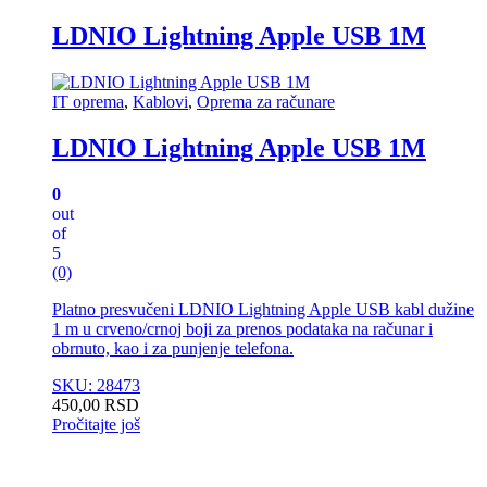
LDNIO Lightning Apple USB 1M
IT oprema
,
Kablovi
,
Oprema za računare
LDNIO Lightning Apple USB 1M
0
out
of
5
(0)
Platno presvučeni LDNIO Lightning Apple USB kabl dužine
1 m u crveno/crnoj boji za prenos podataka na računar i
obrnuto, kao i za punjenje telefona.
SKU: 28473
450,00
RSD
Pročitajte još