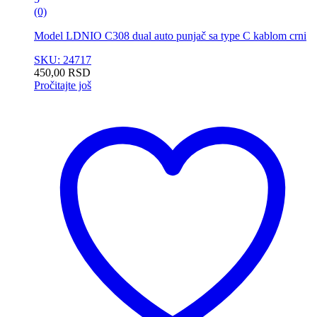
(0)
Model LDNIO C308 dual auto punjač sa type C kablom crni
SKU: 24717
450,00
RSD
Pročitajte još