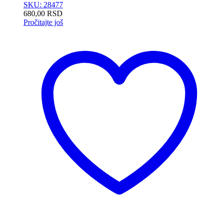
SKU: 28477
680,00
RSD
Pročitajte još