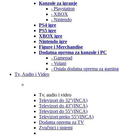
Konzole za igranje
- Playstation
- XBOX
- Nintendo
PS4 igre
PS5 igre
XBOX igre
Nintendo igre
Figure i Merchandise
Dodatna oprema za konzole i PC
- Gamepad
- Volani
- Ostala dodatna oprema za gaming
Tv, Audio i Video
Tv, audio i video
Televizori do 32"(INCA)
Televizori do 43"(INCA)
Televizori do 55"(INCA)
Televizori preko 55"(INCA)
Dodatna oprema za TV
Zvučnici i sistemi