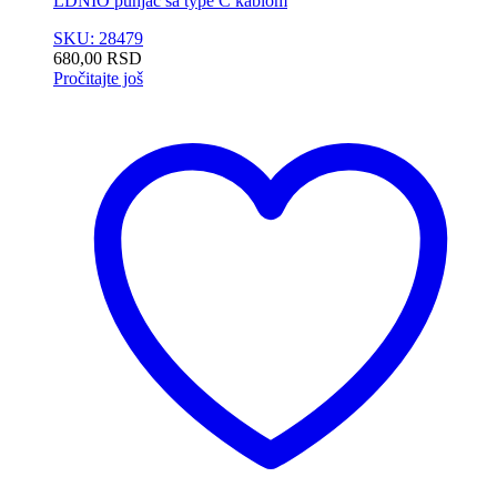
LDNIO punjač sa type C kablom
SKU: 28479
680,00
RSD
Pročitajte još