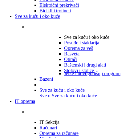
Električni prekrivači
Bicikli i trotineti
Sve za kuću i oko kuće
Sve za kuću i oko kuće
Posuđe i staklarija
Oprema za veš
Rasveta
Otirači
Baštenski i drugi alati
Stolovi i stolice
Jelke i novogodišnji program
Bazeni
Sve za kuću i oko kuće
Sve u Sve za kuću i oko kuće
IT oprema
IT Sekcija
Računari
Oprema za računare