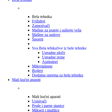
Bela tehnika
Frižideri
Zamrzivači
Mašine za pranje i sušenje veša
Mašine za sudove
Šporeti
Sva Bela tehika
Sve iz bele tehnike
Ugradne ploče
Ugradne rerne
Aspiratori
Mikrotalasne
Bojleri
Dodatna oprema za belu tehniku
Mali kućni aparati
Mali kućni aparati
Usisivači
Pegle i parne stanice
Mikseri i mutilice