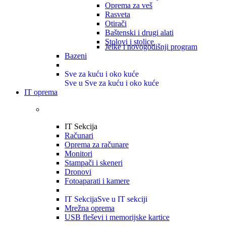
Oprema za veš
Rasveta
Otirači
Baštenski i drugi alati
Stolovi i stolice
Jelke i novogodišnji program
Bazeni
Sve za kuću i oko kuće
Sve u Sve za kuću i oko kuće
IT oprema
IT Sekcija
Računari
Oprema za računare
Monitori
Stampači i skeneri
Dronovi
Fotoaparati i kamere
IT Sekcija
Sve u IT sekciji
Mrežna oprema
USB fleševi i memorijske kartice