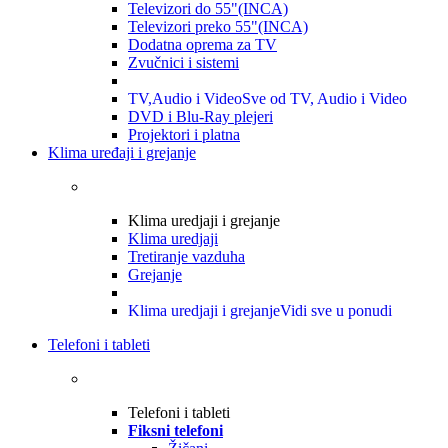
Televizori do 55"(INCA)
Televizori preko 55"(INCA)
Dodatna oprema za TV
Zvučnici i sistemi
TV,Audio i Video
Sve od TV, Audio i Video
DVD i Blu-Ray plejeri
Projektori i platna
Klima uređaji i grejanje
Klima uredjaji i grejanje
Klima uredjaji
Tretiranje vazduha
Grejanje
Klima uredjaji i grejanje
Vidi sve u ponudi
Telefoni i tableti
Telefoni i tableti
Fiksni telefoni