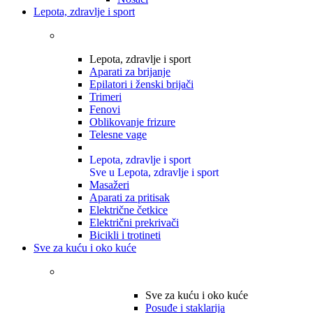
Lepota, zdravlje i sport
Lepota, zdravlje i sport
Aparati za brijanje
Epilatori i ženski brijači
Trimeri
Fenovi
Oblikovanje frizure
Telesne vage
Lepota, zdravlje i sport
Sve u Lepota, zdravlje i sport
Masažeri
Aparati za pritisak
Električne četkice
Električni prekrivači
Bicikli i trotineti
Sve za kuću i oko kuće
Sve za kuću i oko kuće
Posuđe i staklarija