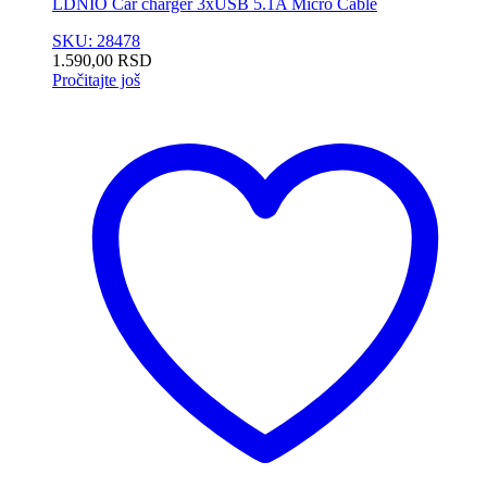
LDNIO Car charger 3xUSB 5.1A Micro Cable
SKU: 28478
1.590,00
RSD
Pročitajte još