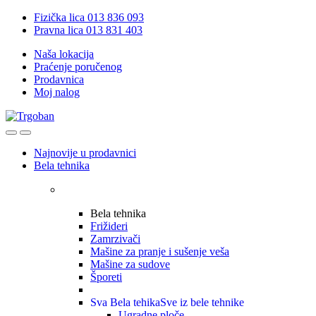
Skip
Skip
Fizička lica 013 836 093
to
to
Pravna lica 013 831 403
navigation
content
Naša lokacija
Praćenje poručenog
Prodavnica
Moj nalog
Open
Close
Najnovije u prodavnici
Bela tehnika
Bela tehnika
Frižideri
Zamrzivači
Mašine za pranje i sušenje veša
Mašine za sudove
Šporeti
Sva Bela tehika
Sve iz bele tehnike
Ugradne ploče