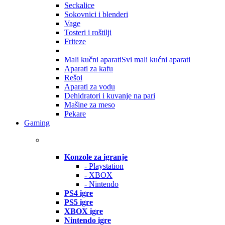
Seckalice
Sokovnici i blenderi
Vage
Tosteri i roštilji
Friteze
Mali kučni aparati
Svi mali kućni aparati
Aparati za kafu
Rešoi
Aparati za vodu
Dehidratori i kuvanje na pari
Mašine za meso
Pekare
Gaming
Konzole za igranje
- Playstation
- XBOX
- Nintendo
PS4 igre
PS5 igre
XBOX igre
Nintendo igre