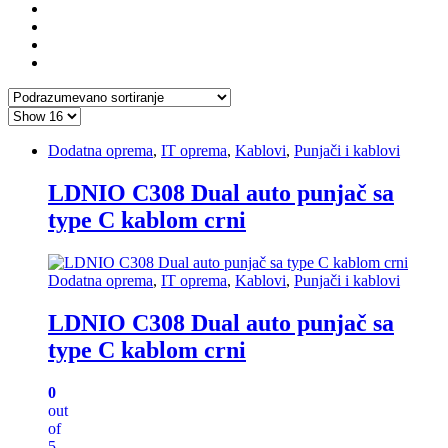
Dodatna oprema
,
IT oprema
,
Kablovi
,
Punjači i kablovi
LDNIO C308 Dual auto punjač sa
type C kablom crni
Dodatna oprema
,
IT oprema
,
Kablovi
,
Punjači i kablovi
LDNIO C308 Dual auto punjač sa
type C kablom crni
0
out
of
5