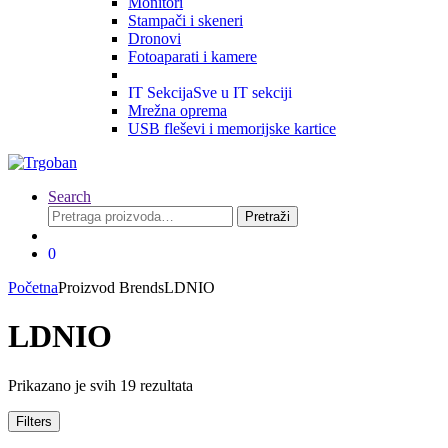
Monitori
Stampači i skeneri
Dronovi
Fotoaparati i kamere
IT Sekcija
Sve u IT sekciji
Mrežna oprema
USB fleševi i memorijske kartice
Search
Pretraga
Pretraži
za:
0
Početna
Proizvod Brends
LDNIO
LDNIO
Prikazano je svih 19 rezultata
Filters