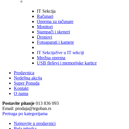
IT Sekcija
Računari
Oprema za računare
Monitori
Stampači i skeneri
Dronovi
Fotoaparati i kamere
IT Sekcija
Sve u IT sekciji
Mrežna oprema
USB fleševi i memorijske kartice
Prodavnica
Nedeljna akcija
Super Ponuda
Kontakt
O nama
Postavite pitanje
013 836 093
Email: prodaja@trgoban.rs
Pretraga po kategorijama
Najnovije u prodavnici
Bela tehnika