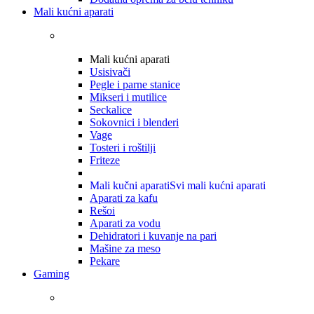
Mali kućni aparati
Mali kućni aparati
Usisivači
Pegle i parne stanice
Mikseri i mutilice
Seckalice
Sokovnici i blenderi
Vage
Tosteri i roštilji
Friteze
Mali kučni aparati
Svi mali kućni aparati
Aparati za kafu
Rešoi
Aparati za vodu
Dehidratori i kuvanje na pari
Mašine za meso
Pekare
Gaming