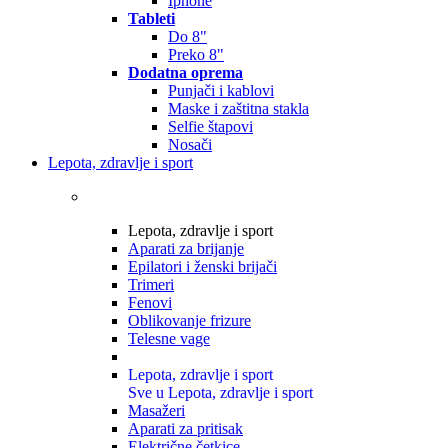
Iphone
Tableti
Do 8"
Preko 8"
Dodatna oprema
Punjači i kablovi
Maske i zaštitna stakla
Selfie štapovi
Nosači
Lepota, zdravlje i sport
Lepota, zdravlje i sport
Aparati za brijanje
Epilatori i ženski brijači
Trimeri
Fenovi
Oblikovanje frizure
Telesne vage
Lepota, zdravlje i sport
Sve u Lepota, zdravlje i sport
Masažeri
Aparati za pritisak
Električne četkice