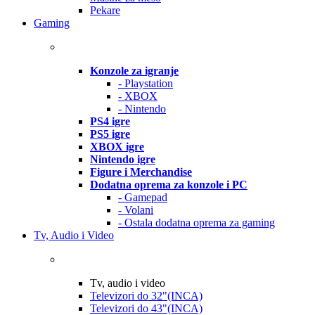
Pekare
Gaming
Konzole za igranje
- Playstation
- XBOX
- Nintendo
PS4 igre
PS5 igre
XBOX igre
Nintendo igre
Figure i Merchandise
Dodatna oprema za konzole i PC
- Gamepad
- Volani
- Ostala dodatna oprema za gaming
Tv, Audio i Video
Tv, audio i video
Televizori do 32"(INCA)
Televizori do 43"(INCA)