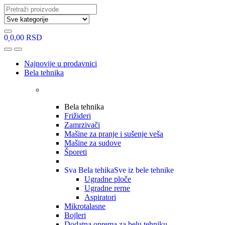
Search
for:
0
0,00
RSD
Open
Close
Najnovije u prodavnici
Bela tehnika
Bela tehnika
Frižideri
Zamrzivači
Mašine za pranje i sušenje veša
Mašine za sudove
Šporeti
Sva Bela tehika
Sve iz bele tehnike
Ugradne ploče
Ugradne rerne
Aspiratori
Mikrotalasne
Bojleri
Dodatna oprema za belu tehniku