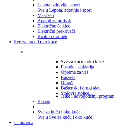
Lepota, zdravlje i sport
Sve u Lepota, zdravlje i sport
Masažeri
Aparati za pritisak
Električne četkice
Električni prekrivači
Bicikli i trotineti
Sve za kuću i oko kuće
Sve za kuću i oko kuće
Posuđe i staklarija
Oprema za veš
Rasveta
Otirači
Baštenski i drugi alati
Stolovi i stolice
Jelke i novogodišnji program
Bazeni
Sve za kuću i oko kuće
Sve u Sve za kuću i oko kuće
IT oprema