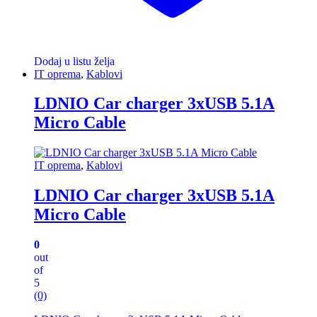
Dodaj u listu želja
IT oprema
,
Kablovi
LDNIO Car charger 3xUSB 5.1A
Micro Cable
IT oprema
,
Kablovi
LDNIO Car charger 3xUSB 5.1A
Micro Cable
0
out
of
5
(0)