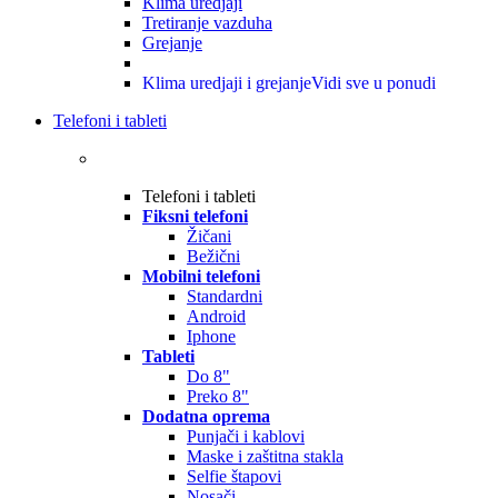
Klima uredjaji
Tretiranje vazduha
Grejanje
Klima uredjaji i grejanje
Vidi sve u ponudi
Telefoni i tableti
Telefoni i tableti
Fiksni telefoni
Žičani
Bežični
Mobilni telefoni
Standardni
Android
Iphone
Tableti
Do 8"
Preko 8"
Dodatna oprema
Punjači i kablovi
Maske i zaštitna stakla
Selfie štapovi
Nosači