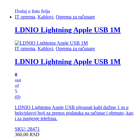
Dodaj u listu želja
IT oprema
,
Kablovi
,
Oprema za računare
LDNIO Lightning Apple USB 1M
IT oprema
,
Kablovi
,
Oprema za računare
LDNIO Lightning Apple USB 1M
0
out
of
5
(0)
LDNIO Lightning Apple USB pljosnati kabl dužine 1 m u
belo/plavoj boji za prenos podataka na računar i obrnuto, kao
i za punjenje telefona.
SKU: 28471
360,00
RSD