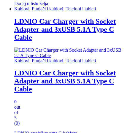
Dodaj u listu želja
Kablovi
,
Punjači i kablovi
,
Telefoni i tableti
LDNIO Car Charger with Socket
Adapter and 3xUSB 5.1A Type C
Cable
Kablovi
,
Punjači i kablovi
,
Telefoni i tableti
LDNIO Car Charger with Socket
Adapter and 3xUSB 5.1A Type C
Cable
0
out
of
5
(0)