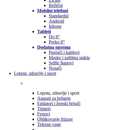
Žičani
Bežični
Mobilni telefoni
Standardni
Android
Iphone
Tableti
Do 8"
Preko 8"
Dodatna oprema
Punjači i kablovi
Maske i zaštitna stakla
Selfie štapovi
Nosači
Lepota, zdravlje i sport
Lepota, zdravlje i sport
Aparati za brijanje
Epilatori i ženski brijači
Trimeri
Fenovi
Oblikovanje frizure
Telesne vage