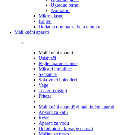
Ugradne rerne
Aspiratori
Mikrotalasne
Bojleri
Dodatna oprema za belu tehniku
Mali kućni aparati
Mali kućni aparati
Usisivači
Pegle i parne stanice
Mikseri i mutilice
Seckalice
Sokovnici i blenderi
Vage
Tosteri i roštilji
Friteze
Mali kučni aparati
Svi mali kućni aparati
Aparati za kafu
Rešoi
Aparati za vodu
Dehidratori i kuvanje na pari
Mašine za meso