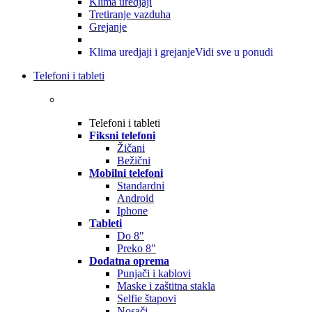
Klima uredjaji
Tretiranje vazduha
Grejanje
Klima uredjaji i grejanje
Vidi sve u ponudi
Telefoni i tableti
Telefoni i tableti
Fiksni telefoni
Žičani
Bežični
Mobilni telefoni
Standardni
Android
Iphone
Tableti
Do 8"
Preko 8"
Dodatna oprema
Punjači i kablovi
Maske i zaštitna stakla
Selfie štapovi
Nosači