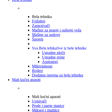
Bela tehnika
Frižideri
Zamrzivači
Mašine za pranje i sušenje veša
Mašine za sudove
Šporeti
Sva Bela tehika
Sve iz bele tehnike
Ugradne ploče
Ugradne rerne
Aspiratori
Mikrotalasne
Bojleri
Dodatna oprema za belu tehniku
Mali kućni aparati
Mali kućni aparati
Usisivači
Pegle i parne stanice
Mikseri i mutilice