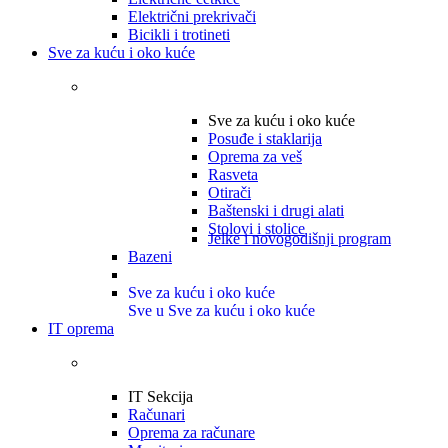
Električni prekrivači
Bicikli i trotineti
Sve za kuću i oko kuće
Sve za kuću i oko kuće
Posuđe i staklarija
Oprema za veš
Rasveta
Otirači
Baštenski i drugi alati
Stolovi i stolice
Jelke i novogodišnji program
Bazeni
Sve za kuću i oko kuće
Sve u Sve za kuću i oko kuće
IT oprema
IT Sekcija
Računari
Oprema za računare