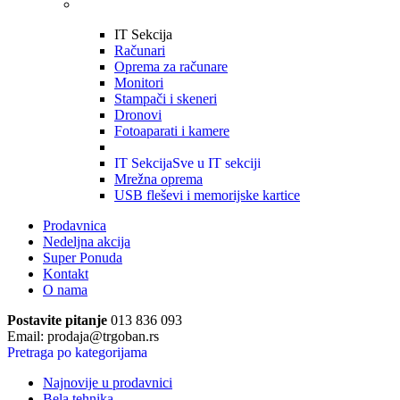
IT Sekcija
Računari
Oprema za računare
Monitori
Stampači i skeneri
Dronovi
Fotoaparati i kamere
IT Sekcija
Sve u IT sekciji
Mrežna oprema
USB fleševi i memorijske kartice
Prodavnica
Nedeljna akcija
Super Ponuda
Kontakt
O nama
Postavite pitanje
013 836 093
Email: prodaja@trgoban.rs
Pretraga po kategorijama
Najnovije u prodavnici
Bela tehnika