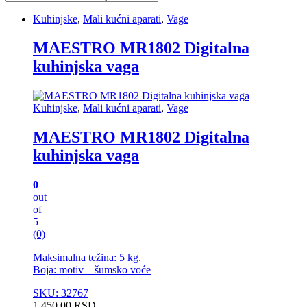
Kuhinjske
,
Mali kućni aparati
,
Vage
MAESTRO MR1802 Digitalna
kuhinjska vaga
Kuhinjske
,
Mali kućni aparati
,
Vage
MAESTRO MR1802 Digitalna
kuhinjska vaga
0
out
of
5
(0)
Maksimalna težina: 5 kg.
Boja: motiv – šumsko voće
SKU: 32767
1.450,00
RSD