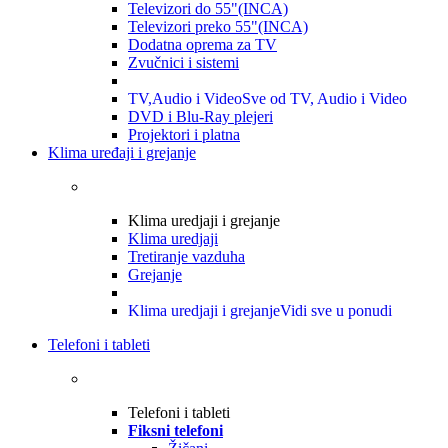
Televizori do 55"(INCA)
Televizori preko 55"(INCA)
Dodatna oprema za TV
Zvučnici i sistemi
TV,Audio i Video
Sve od TV, Audio i Video
DVD i Blu-Ray plejeri
Projektori i platna
Klima uređaji i grejanje
Klima uredjaji i grejanje
Klima uredjaji
Tretiranje vazduha
Grejanje
Klima uredjaji i grejanje
Vidi sve u ponudi
Telefoni i tableti
Telefoni i tableti
Fiksni telefoni