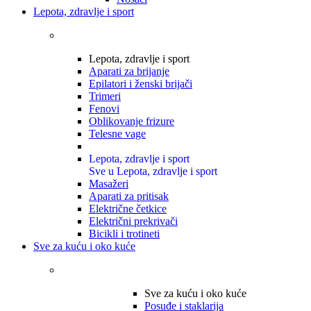
Lepota, zdravlje i sport
Lepota, zdravlje i sport
Aparati za brijanje
Epilatori i ženski brijači
Trimeri
Fenovi
Oblikovanje frizure
Telesne vage
Lepota, zdravlje i sport
Sve u Lepota, zdravlje i sport
Masažeri
Aparati za pritisak
Električne četkice
Električni prekrivači
Bicikli i trotineti
Sve za kuću i oko kuće
Sve za kuću i oko kuće
Posuđe i staklarija