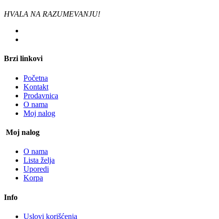
HVALA NA RAZUMEVANJU!
Brzi linkovi
Početna
Kontakt
Prodavnica
O nama
Moj nalog
Moj nalog
O nama
Lista želja
Uporedi
Korpa
Info
Uslovi korišćenja