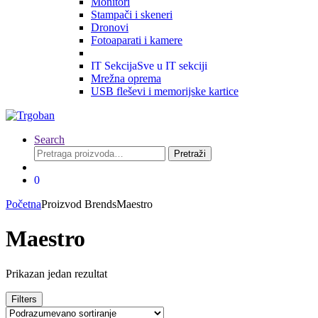
Monitori
Stampači i skeneri
Dronovi
Fotoaparati i kamere
IT Sekcija
Sve u IT sekciji
Mrežna oprema
USB fleševi i memorijske kartice
Search
Pretraga
Pretraži
za:
0
Početna
Proizvod Brends
Maestro
Maestro
Prikazan jedan rezultat
Filters