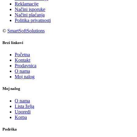
Reklamacije
Načini isporuke
Načini plaćanja
Politika privatnosti
©
SmartSoftSolutions
Brzi linkovi
Početna
Kontakt
Prodavnica
O nama
Moj nalog
Moj nalog
O nama
Lista želja
Uporedi
Korpa
Podrška