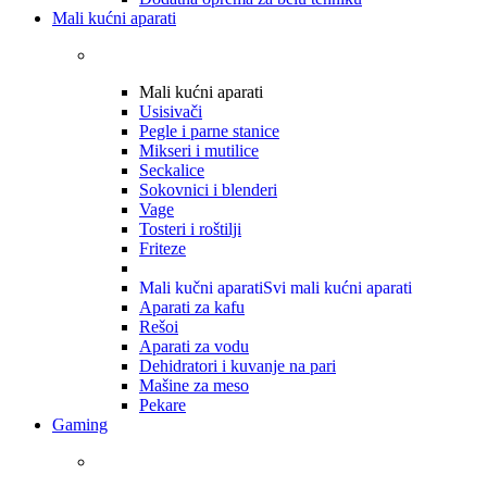
Mali kućni aparati
Mali kućni aparati
Usisivači
Pegle i parne stanice
Mikseri i mutilice
Seckalice
Sokovnici i blenderi
Vage
Tosteri i roštilji
Friteze
Mali kučni aparati
Svi mali kućni aparati
Aparati za kafu
Rešoi
Aparati za vodu
Dehidratori i kuvanje na pari
Mašine za meso
Pekare
Gaming