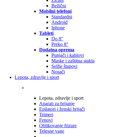
Žičani
Bežični
Mobilni telefoni
Standardni
Android
Iphone
Tableti
Do 8"
Preko 8"
Dodatna oprema
Punjači i kablovi
Maske i zaštitna stakla
Selfie štapovi
Nosači
Lepota, zdravlje i sport
Lepota, zdravlje i sport
Aparati za brijanje
Epilatori i ženski brijači
Trimeri
Fenovi
Oblikovanje frizure
Telesne vage