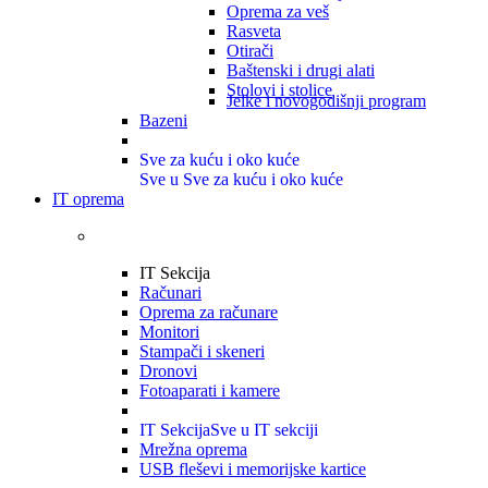
Oprema za veš
Rasveta
Otirači
Baštenski i drugi alati
Stolovi i stolice
Jelke i novogodišnji program
Bazeni
Sve za kuću i oko kuće
Sve u Sve za kuću i oko kuće
IT oprema
IT Sekcija
Računari
Oprema za računare
Monitori
Stampači i skeneri
Dronovi
Fotoaparati i kamere
IT Sekcija
Sve u IT sekciji
Mrežna oprema
USB fleševi i memorijske kartice