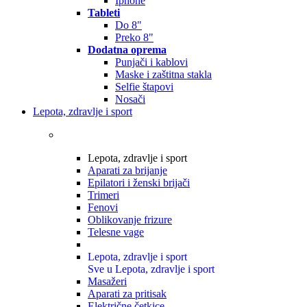
Iphone
Tableti
Do 8"
Preko 8"
Dodatna oprema
Punjači i kablovi
Maske i zaštitna stakla
Selfie štapovi
Nosači
Lepota, zdravlje i sport
Lepota, zdravlje i sport
Aparati za brijanje
Epilatori i ženski brijači
Trimeri
Fenovi
Oblikovanje frizure
Telesne vage
Lepota, zdravlje i sport
Sve u Lepota, zdravlje i sport
Masažeri
Aparati za pritisak
Električne četkice