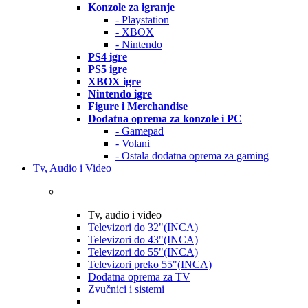
Konzole za igranje
- Playstation
- XBOX
- Nintendo
PS4 igre
PS5 igre
XBOX igre
Nintendo igre
Figure i Merchandise
Dodatna oprema za konzole i PC
- Gamepad
- Volani
- Ostala dodatna oprema za gaming
Tv, Audio i Video
Tv, audio i video
Televizori do 32"(INCA)
Televizori do 43"(INCA)
Televizori do 55"(INCA)
Televizori preko 55"(INCA)
Dodatna oprema za TV
Zvučnici i sistemi