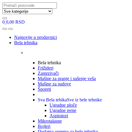
Search
for:
0
0,00
RSD
Open
Close
Najnovije u prodavnici
Bela tehnika
Bela tehnika
Frižideri
Zamrzivači
Mašine za pranje i sušenje veša
Mašine za sudove
Šporeti
Sva Bela tehika
Sve iz bele tehnike
Ugradne ploče
Ugradne rerne
Aspiratori
Mikrotalasne
Bojleri
Dodatna oprema za belu tehniku