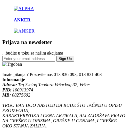
ANKER
Prijava na newsletter
...budite u toku sa našim akcijama
Sign Up
Imate pitanja ? Pozovite nas
013 836 093, 013 831 403
Informacije
Adresa:
Trg Svetog Teodora Vršackog 32, Vršac
PIB:
100913974
MB:
08275602
TRGO BAN DOO NASTOJI DA BUDE ŠTO TAČNIJI U OPISU
PROIZVODA,
KARAKTERISTIKA I CENA ARTIKALA, ALI ZADRŽAVA PRAVO
NA GREŠKE U OPISIMA, GREŠKE U CENAMA, I GREŠKE
OKO STANJA ZALIHA.