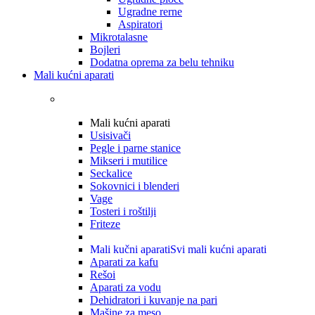
Ugradne rerne
Aspiratori
Mikrotalasne
Bojleri
Dodatna oprema za belu tehniku
Mali kućni aparati
Mali kućni aparati
Usisivači
Pegle i parne stanice
Mikseri i mutilice
Seckalice
Sokovnici i blenderi
Vage
Tosteri i roštilji
Friteze
Mali kučni aparati
Svi mali kućni aparati
Aparati za kafu
Rešoi
Aparati za vodu
Dehidratori i kuvanje na pari
Mašine za meso