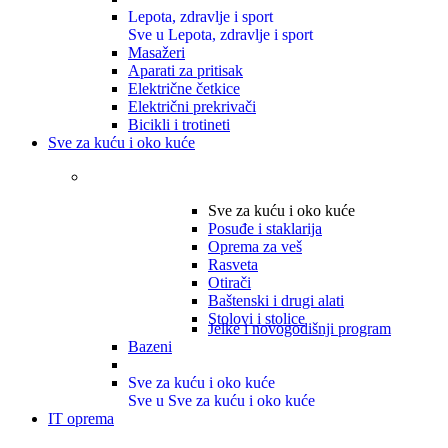
Lepota, zdravlje i sport
Sve u Lepota, zdravlje i sport
Masažeri
Aparati za pritisak
Električne četkice
Električni prekrivači
Bicikli i trotineti
Sve za kuću i oko kuće
Sve za kuću i oko kuće
Posuđe i staklarija
Oprema za veš
Rasveta
Otirači
Baštenski i drugi alati
Stolovi i stolice
Jelke i novogodišnji program
Bazeni
Sve za kuću i oko kuće
Sve u Sve za kuću i oko kuće
IT oprema