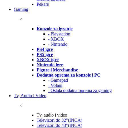
Pekare
Gaming
Konzole za igranje
- Playstation
- XBOX
- Nintendo
PS4 igre
PS5 igre
XBOX igre
Nintendo igre
Figure i Merchandise
Dodatna oprema za konzole i PC
- Gamepad
- Volani
- Ostala dodatna oprema za gaming
Tv, Audio i Video
Tv, audio i video
Televizori do 32"(INCA)
Televizori do 43"(INCA)