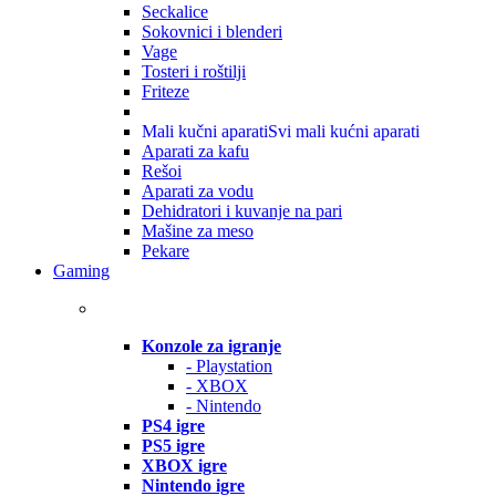
Seckalice
Sokovnici i blenderi
Vage
Tosteri i roštilji
Friteze
Mali kučni aparati
Svi mali kućni aparati
Aparati za kafu
Rešoi
Aparati za vodu
Dehidratori i kuvanje na pari
Mašine za meso
Pekare
Gaming
Konzole za igranje
- Playstation
- XBOX
- Nintendo
PS4 igre
PS5 igre
XBOX igre
Nintendo igre