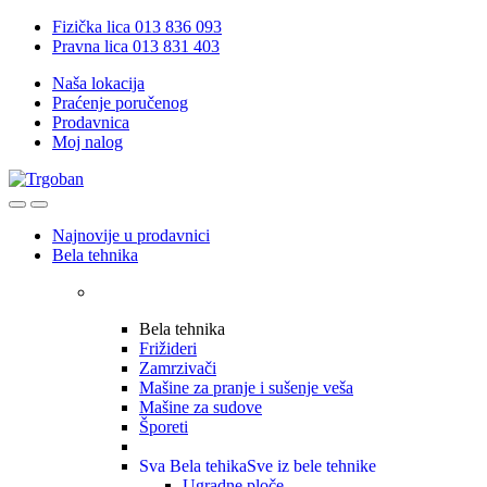
Skip
Skip
Fizička lica 013 836 093
to
to
Pravna lica 013 831 403
navigation
content
Naša lokacija
Praćenje poručenog
Prodavnica
Moj nalog
Open
Close
Najnovije u prodavnici
Bela tehnika
Bela tehnika
Frižideri
Zamrzivači
Mašine za pranje i sušenje veša
Mašine za sudove
Šporeti
Sva Bela tehika
Sve iz bele tehnike
Ugradne ploče