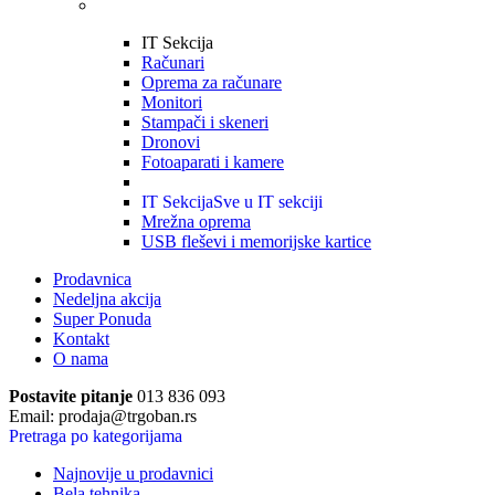
IT Sekcija
Računari
Oprema za računare
Monitori
Stampači i skeneri
Dronovi
Fotoaparati i kamere
IT Sekcija
Sve u IT sekciji
Mrežna oprema
USB fleševi i memorijske kartice
Prodavnica
Nedeljna akcija
Super Ponuda
Kontakt
O nama
Postavite pitanje
013 836 093
Email: prodaja@trgoban.rs
Pretraga po kategorijama
Najnovije u prodavnici
Bela tehnika