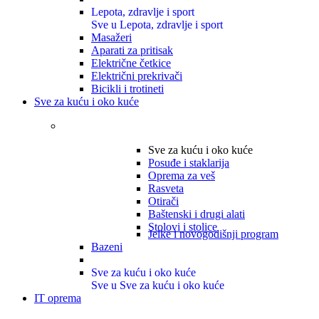
Lepota, zdravlje i sport
Sve u Lepota, zdravlje i sport
Masažeri
Aparati za pritisak
Električne četkice
Električni prekrivači
Bicikli i trotineti
Sve za kuću i oko kuće
Sve za kuću i oko kuće
Posuđe i staklarija
Oprema za veš
Rasveta
Otirači
Baštenski i drugi alati
Stolovi i stolice
Jelke i novogodišnji program
Bazeni
Sve za kuću i oko kuće
Sve u Sve za kuću i oko kuće
IT oprema