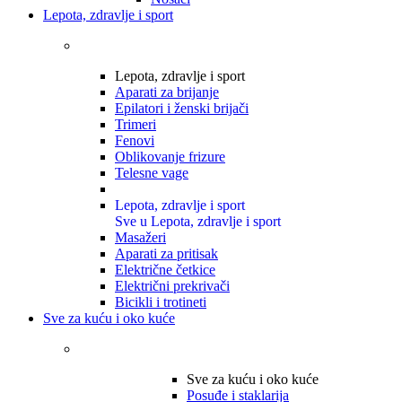
Lepota, zdravlje i sport
Lepota, zdravlje i sport
Aparati za brijanje
Epilatori i ženski brijači
Trimeri
Fenovi
Oblikovanje frizure
Telesne vage
Lepota, zdravlje i sport
Sve u Lepota, zdravlje i sport
Masažeri
Aparati za pritisak
Električne četkice
Električni prekrivači
Bicikli i trotineti
Sve za kuću i oko kuće
Sve za kuću i oko kuće
Posuđe i staklarija