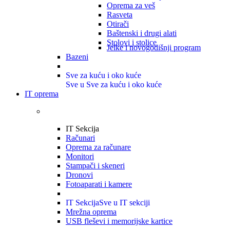
Oprema za veš
Rasveta
Otirači
Baštenski i drugi alati
Stolovi i stolice
Jelke i novogodišnji program
Bazeni
Sve za kuću i oko kuće
Sve u Sve za kuću i oko kuće
IT oprema
IT Sekcija
Računari
Oprema za računare
Monitori
Stampači i skeneri
Dronovi
Fotoaparati i kamere
IT Sekcija
Sve u IT sekciji
Mrežna oprema
USB fleševi i memorijske kartice