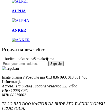
ALPHA
ANKER
Prijava na newsletter
...budite u toku sa našim akcijama
Sign Up
Imate pitanja ? Pozovite nas
013 836 093, 013 831 403
Informacije
Adresa:
Trg Svetog Teodora Vršackog 32, Vršac
PIB:
100913974
MB:
08275602
TRGO BAN DOO NASTOJI DA BUDE ŠTO TAČNIJI U OPISU
PROIZVODA,