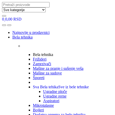
Search
for:
0
0,00
RSD
Open
Close
Najnovije u prodavnici
Bela tehnika
Bela tehnika
Frižideri
Zamrzivači
Mašine za pranje i sušenje veša
Mašine za sudove
Šporeti
Sva Bela tehika
Sve iz bele tehnike
Ugradne ploče
Ugradne rerne
Aspiratori
Mikrotalasne
Bojleri
Dodatna oprema za belu tehniku