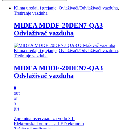
Klima uređaji i grejanje
,
Ovlaživači/Odvlaživači vazduha
,
Tretiranje vazduha
MIDEA MDDF-20DEN7-QA3
Odvlaživač vazduha
Klima uređaji i grejanje
,
Ovlaživači/Odvlaživači vazduha
,
Tretiranje vazduha
MIDEA MDDF-20DEN7-QA3
Odvlaživač vazduha
0
out
of
5
(0)
Zpremina rezervoara za vodu 3 L
Elektronska kontrola sa LED ekranom
Zaštita od prelivanja