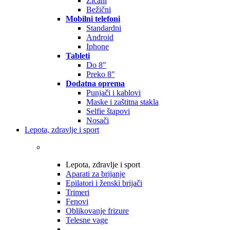
Žičani
Bežični
Mobilni telefoni
Standardni
Android
Iphone
Tableti
Do 8"
Preko 8"
Dodatna oprema
Punjači i kablovi
Maske i zaštitna stakla
Selfie štapovi
Nosači
Lepota, zdravlje i sport
Lepota, zdravlje i sport
Aparati za brijanje
Epilatori i ženski brijači
Trimeri
Fenovi
Oblikovanje frizure
Telesne vage