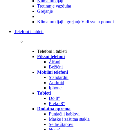
Klima uredjaji
Tretiranje vazduha
Grejanje
Klima uredjaji i grejanje
Vidi sve u ponudi
Telefoni i tableti
Telefoni i tableti
Fiksni telefoni
Žičani
Bežični
Mobilni telefoni
Standardni
Android
Iphone
Tableti
Do 8"
Preko 8"
Dodatna oprema
Punjači i kablovi
Maske i zaštitna stakla
Selfie štapovi
Nosači