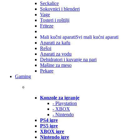
Seckalice
Sokovnici i blenderi
Vage
Tosteri i roštilji
Friteze
Mali kučni aparati
Svi mali kućni aparati
Aparati za kafu
Rešoi
Aparati za vodu
Dehidratori i kuvanje na pari
Mašine za meso
Pekare
Gaming
Konzole za igranje
- Playstation
- XBOX
- Nintendo
PS4 igre
PS5 igre
XBOX igre
Nintendo igre