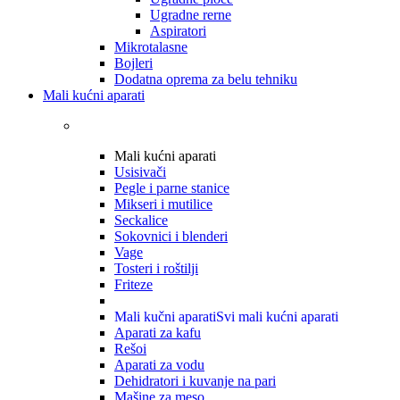
Ugradne rerne
Aspiratori
Mikrotalasne
Bojleri
Dodatna oprema za belu tehniku
Mali kućni aparati
Mali kućni aparati
Usisivači
Pegle i parne stanice
Mikseri i mutilice
Seckalice
Sokovnici i blenderi
Vage
Tosteri i roštilji
Friteze
Mali kučni aparati
Svi mali kućni aparati
Aparati za kafu
Rešoi
Aparati za vodu
Dehidratori i kuvanje na pari
Mašine za meso