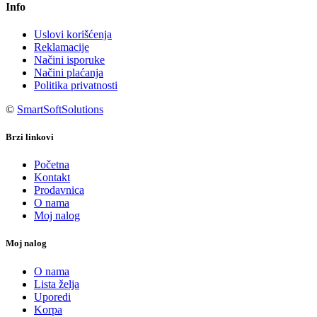
Info
Uslovi korišćenja
Reklamacije
Načini isporuke
Načini plaćanja
Politika privatnosti
©
SmartSoftSolutions
Brzi linkovi
Početna
Kontakt
Prodavnica
O nama
Moj nalog
Moj nalog
O nama
Lista želja
Uporedi
Korpa