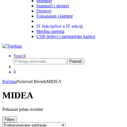
Monitori
Stampači i skeneri
Dronovi
Fotoaparati i kamere
IT Sekcija
Sve u IT sekciji
Mrežna oprema
USB fleševi i memorijske kartice
Search
Pretraga
Pretraži
za:
0
Početna
Proizvod Brends
MIDEA
MIDEA
Prikazan jedan rezultat
Filters