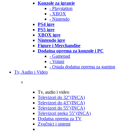
Konzole za igranje
- Playstation
- XBOX
- Nintendo
PS4 igre
PS5 igre
XBOX igre
Nintendo igre
Figure i Merchandise
Dodatna oprema za konzole i PC
- Gamepad
- Volani
- Ostala dodatna oprema za gaming
Tv, Audio i Video
Tv, audio i video
Televizori do 32"(INCA)
Televizori do 43"(INCA)
Televizori do 55"(INCA)
Televizori preko 55"(INCA)
Dodatna oprema za TV
Zvučnici i sistemi