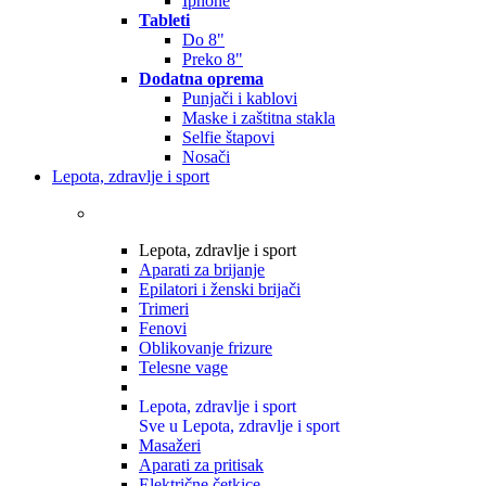
Iphone
Tableti
Do 8"
Preko 8"
Dodatna oprema
Punjači i kablovi
Maske i zaštitna stakla
Selfie štapovi
Nosači
Lepota, zdravlje i sport
Lepota, zdravlje i sport
Aparati za brijanje
Epilatori i ženski brijači
Trimeri
Fenovi
Oblikovanje frizure
Telesne vage
Lepota, zdravlje i sport
Sve u Lepota, zdravlje i sport
Masažeri
Aparati za pritisak
Električne četkice