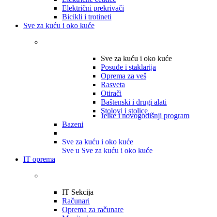
Električni prekrivači
Bicikli i trotineti
Sve za kuću i oko kuće
Sve za kuću i oko kuće
Posuđe i staklarija
Oprema za veš
Rasveta
Otirači
Baštenski i drugi alati
Stolovi i stolice
Jelke i novogodišnji program
Bazeni
Sve za kuću i oko kuće
Sve u Sve za kuću i oko kuće
IT oprema
IT Sekcija
Računari
Oprema za računare