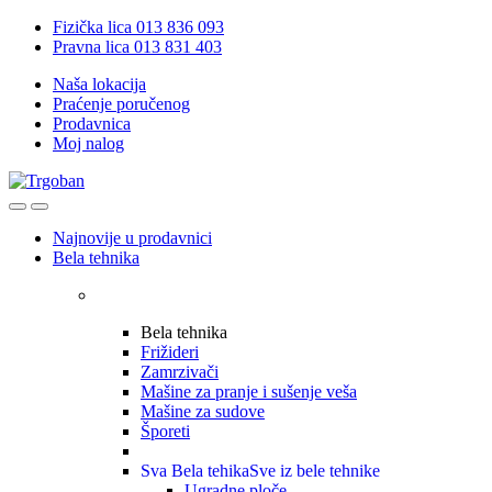
Skip
Skip
Fizička lica 013 836 093
to
to
Pravna lica 013 831 403
navigation
content
Naša lokacija
Praćenje poručenog
Prodavnica
Moj nalog
Open
Close
Najnovije u prodavnici
Bela tehnika
Bela tehnika
Frižideri
Zamrzivači
Mašine za pranje i sušenje veša
Mašine za sudove
Šporeti
Sva Bela tehika
Sve iz bele tehnike
Ugradne ploče