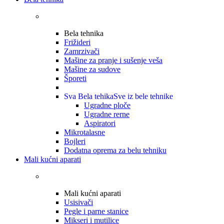
Bela tehnika
Frižideri
Zamrzivači
Mašine za pranje i sušenje veša
Mašine za sudove
Šporeti
Sva Bela tehika
Sve iz bele tehnike
Ugradne ploče
Ugradne rerne
Aspiratori
Mikrotalasne
Bojleri
Dodatna oprema za belu tehniku
Mali kućni aparati
Mali kućni aparati
Usisivači
Pegle i parne stanice
Mikseri i mutilice