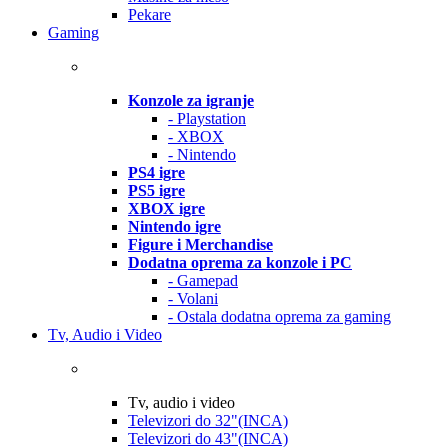
Pekare
Gaming
Konzole za igranje
- Playstation
- XBOX
- Nintendo
PS4 igre
PS5 igre
XBOX igre
Nintendo igre
Figure i Merchandise
Dodatna oprema za konzole i PC
- Gamepad
- Volani
- Ostala dodatna oprema za gaming
Tv, Audio i Video
Tv, audio i video
Televizori do 32"(INCA)
Televizori do 43"(INCA)