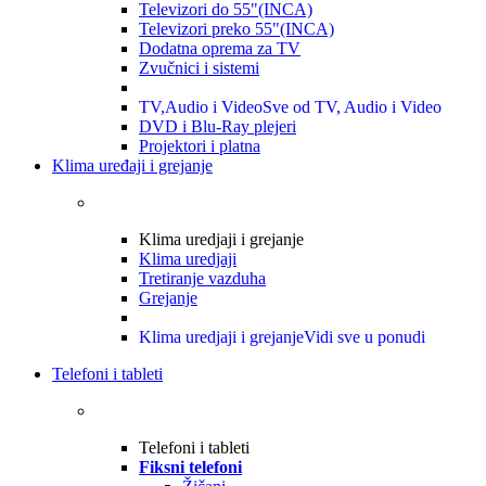
Televizori do 55"(INCA)
Televizori preko 55"(INCA)
Dodatna oprema za TV
Zvučnici i sistemi
TV,Audio i Video
Sve od TV, Audio i Video
DVD i Blu-Ray plejeri
Projektori i platna
Klima uređaji i grejanje
Klima uredjaji i grejanje
Klima uredjaji
Tretiranje vazduha
Grejanje
Klima uredjaji i grejanje
Vidi sve u ponudi
Telefoni i tableti
Telefoni i tableti
Fiksni telefoni