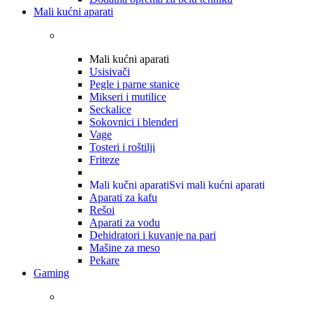
Mali kućni aparati
Mali kućni aparati
Usisivači
Pegle i parne stanice
Mikseri i mutilice
Seckalice
Sokovnici i blenderi
Vage
Tosteri i roštilji
Friteze
Mali kučni aparati
Svi mali kućni aparati
Aparati za kafu
Rešoi
Aparati za vodu
Dehidratori i kuvanje na pari
Mašine za meso
Pekare
Gaming