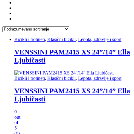
Bicikli i trotineti
,
Klasični bicikli
,
Lepota, zdravlje i sport
VENSSINI PAM2415 XS 24”/14” Ella
Ljubičasti
Bicikli i trotineti
,
Klasični bicikli
,
Lepota, zdravlje i sport
VENSSINI PAM2415 XS 24”/14” Ella
Ljubičasti
0
out
of
5
(0)