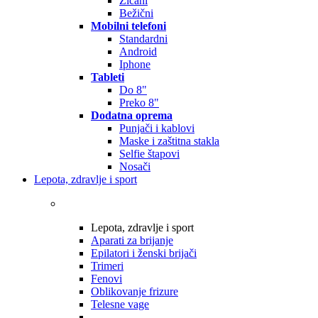
Žičani
Bežični
Mobilni telefoni
Standardni
Android
Iphone
Tableti
Do 8"
Preko 8"
Dodatna oprema
Punjači i kablovi
Maske i zaštitna stakla
Selfie štapovi
Nosači
Lepota, zdravlje i sport
Lepota, zdravlje i sport
Aparati za brijanje
Epilatori i ženski brijači
Trimeri
Fenovi
Oblikovanje frizure
Telesne vage