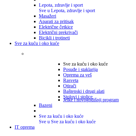
Lepota, zdravlje i sport
Sve u Lepota, zdravlje i sport
Masažeri
Aparati za pritisak
Električne četkice
Električni prekrivači
Bicikli i trotineti
Sve za kuću i oko kuće
Sve za kuću i oko kuće
Posuđe i staklarija
Oprema za veš
Rasveta
Otirači
Baštenski i drugi alati
Stolovi i stolice
Jelke i novogodišnji program
Bazeni
Sve za kuću i oko kuće
Sve u Sve za kuću i oko kuće
IT oprema