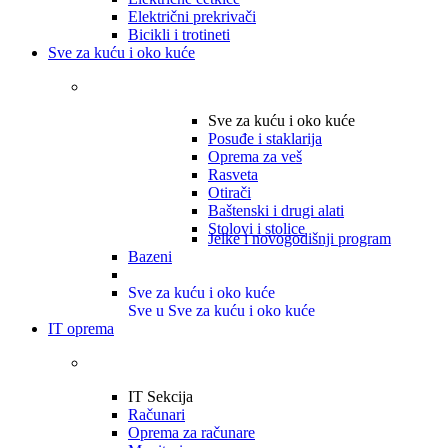
Električni prekrivači
Bicikli i trotineti
Sve za kuću i oko kuće
Sve za kuću i oko kuće
Posuđe i staklarija
Oprema za veš
Rasveta
Otirači
Baštenski i drugi alati
Stolovi i stolice
Jelke i novogodišnji program
Bazeni
Sve za kuću i oko kuće
Sve u Sve za kuću i oko kuće
IT oprema
IT Sekcija
Računari
Oprema za računare