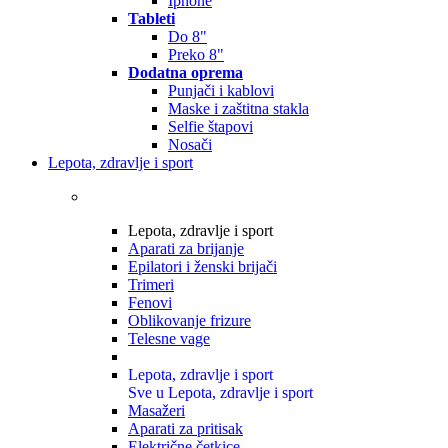
Iphone
Tableti
Do 8"
Preko 8"
Dodatna oprema
Punjači i kablovi
Maske i zaštitna stakla
Selfie štapovi
Nosači
Lepota, zdravlje i sport
Lepota, zdravlje i sport
Aparati za brijanje
Epilatori i ženski brijači
Trimeri
Fenovi
Oblikovanje frizure
Telesne vage
Lepota, zdravlje i sport
Sve u Lepota, zdravlje i sport
Masažeri
Aparati za pritisak
Električne četkice