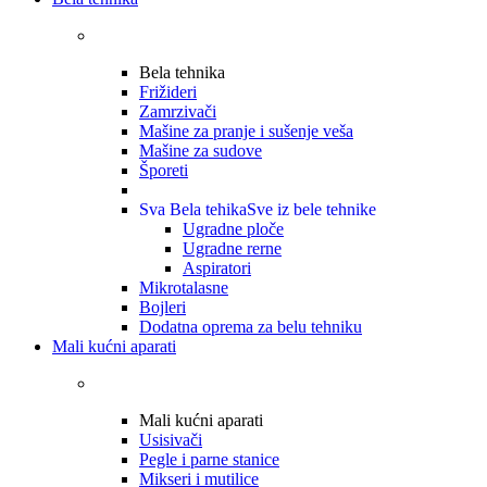
Bela tehnika
Frižideri
Zamrzivači
Mašine za pranje i sušenje veša
Mašine za sudove
Šporeti
Sva Bela tehika
Sve iz bele tehnike
Ugradne ploče
Ugradne rerne
Aspiratori
Mikrotalasne
Bojleri
Dodatna oprema za belu tehniku
Mali kućni aparati
Mali kućni aparati
Usisivači
Pegle i parne stanice
Mikseri i mutilice