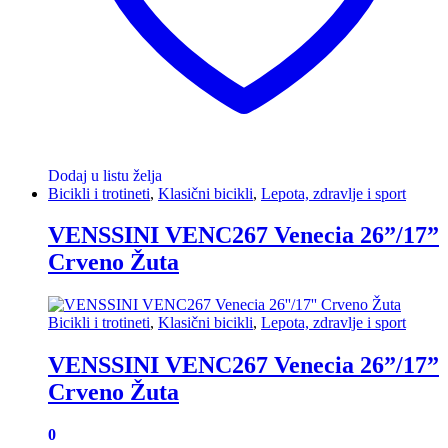
Dodaj u listu želja
Bicikli i trotineti
,
Klasični bicikli
,
Lepota, zdravlje i sport
VENSSINI VENC267 Venecia 26”/17”
Crveno Žuta
Bicikli i trotineti
,
Klasični bicikli
,
Lepota, zdravlje i sport
VENSSINI VENC267 Venecia 26”/17”
Crveno Žuta
0