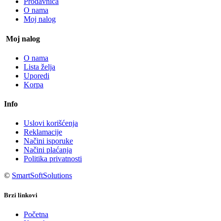
Prodavnica
O nama
Moj nalog
Moj nalog
O nama
Lista želja
Uporedi
Korpa
Info
Uslovi korišćenja
Reklamacije
Načini isporuke
Načini plaćanja
Politika privatnosti
©
SmartSoftSolutions
Brzi linkovi
Početna