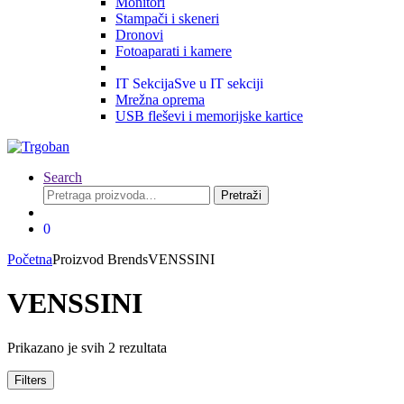
Monitori
Stampači i skeneri
Dronovi
Fotoaparati i kamere
IT Sekcija
Sve u IT sekciji
Mrežna oprema
USB fleševi i memorijske kartice
Search
Pretraga
Pretraži
za:
0
Početna
Proizvod Brends
VENSSINI
VENSSINI
Prikazano je svih 2 rezultata
Filters