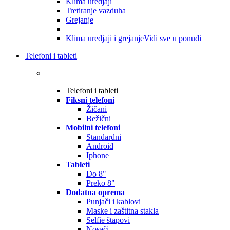
Klima uredjaji
Tretiranje vazduha
Grejanje
Klima uredjaji i grejanje
Vidi sve u ponudi
Telefoni i tableti
Telefoni i tableti
Fiksni telefoni
Žičani
Bežični
Mobilni telefoni
Standardni
Android
Iphone
Tableti
Do 8"
Preko 8"
Dodatna oprema
Punjači i kablovi
Maske i zaštitna stakla
Selfie štapovi
Nosači