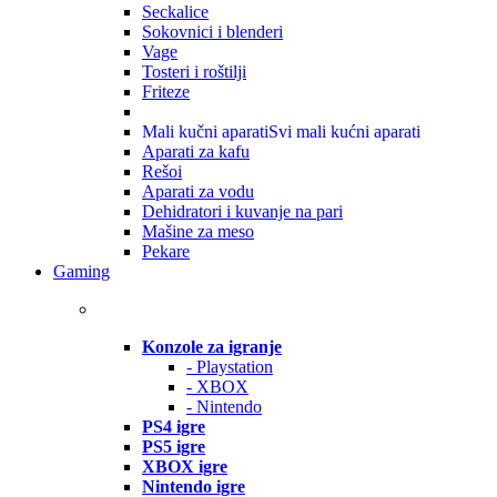
Seckalice
Sokovnici i blenderi
Vage
Tosteri i roštilji
Friteze
Mali kučni aparati
Svi mali kućni aparati
Aparati za kafu
Rešoi
Aparati za vodu
Dehidratori i kuvanje na pari
Mašine za meso
Pekare
Gaming
Konzole za igranje
- Playstation
- XBOX
- Nintendo
PS4 igre
PS5 igre
XBOX igre
Nintendo igre