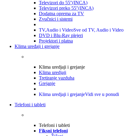
Televizori do 55"(INCA)
Televizori preko 55"(INCA)
Dodatna oprema za TV
Zvučnici i sistemi
TV,Audio i Video
Sve od TV, Audio i Video
DVD i Blu-Ray plejeri
Projektori i platna
Klima uređaji i grejanje
Klima uredjaji i grejanje
Klima uredjaji
Tretiranje vazduha
Grejanje
Klima uredjaji i grejanje
Vidi sve u ponudi
Telefoni i tableti
Telefoni i tableti
Fiksni telefoni