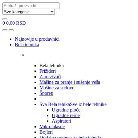
Search
for:
0
0,00
RSD
Open
Close
Najnovije u prodavnici
Bela tehnika
Bela tehnika
Frižideri
Zamrzivači
Mašine za pranje i sušenje veša
Mašine za sudove
Šporeti
Sva Bela tehika
Sve iz bele tehnike
Ugradne ploče
Ugradne rerne
Aspiratori
Mikrotalasne
Bojleri
Dodatna oprema za belu tehniku