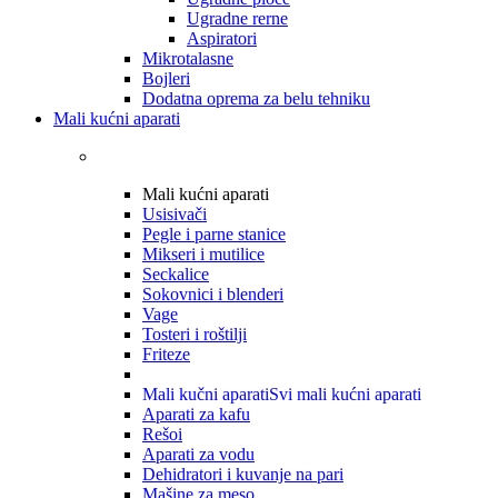
Ugradne rerne
Aspiratori
Mikrotalasne
Bojleri
Dodatna oprema za belu tehniku
Mali kućni aparati
Mali kućni aparati
Usisivači
Pegle i parne stanice
Mikseri i mutilice
Seckalice
Sokovnici i blenderi
Vage
Tosteri i roštilji
Friteze
Mali kučni aparati
Svi mali kućni aparati
Aparati za kafu
Rešoi
Aparati za vodu
Dehidratori i kuvanje na pari
Mašine za meso