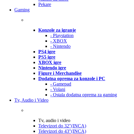
Pekare
Gaming
Konzole za igranje
- Playstation
- XBOX
- Nintendo
PS4 igre
PS5 igre
XBOX igre
Nintendo igre
Figure i Merchandise
Dodatna oprema za konzole i PC
- Gamepad
- Volani
- Ostala dodatna oprema za gaming
Tv, Audio i Video
Tv, audio i video
Televizori do 32"(INCA)
Televizori do 43"(INCA)