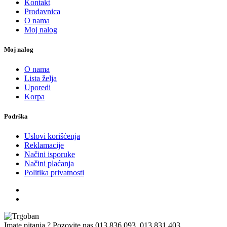
Kontakt
Prodavnica
O nama
Moj nalog
Moj nalog
O nama
Lista želja
Uporedi
Korpa
Podrška
Uslovi korišćenja
Reklamacije
Načini isporuke
Načini plaćanja
Politika privatnosti
Imate pitanja ? Pozovite nas
013 836 093, 013 831 403