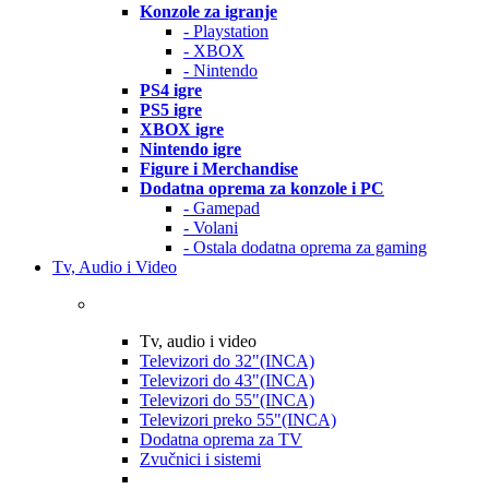
Konzole za igranje
- Playstation
- XBOX
- Nintendo
PS4 igre
PS5 igre
XBOX igre
Nintendo igre
Figure i Merchandise
Dodatna oprema za konzole i PC
- Gamepad
- Volani
- Ostala dodatna oprema za gaming
Tv, Audio i Video
Tv, audio i video
Televizori do 32"(INCA)
Televizori do 43"(INCA)
Televizori do 55"(INCA)
Televizori preko 55"(INCA)
Dodatna oprema za TV
Zvučnici i sistemi