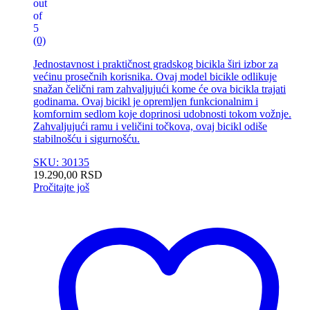
out
of
5
(0)
Jednostavnost i praktičnost gradskog bicikla širi izbor za
većinu prosečnih korisnika. Ovaj model bicikle odlikuje
snažan čelični ram zahvaljujući kome će ova bicikla trajati
godinama. Ovaj bicikl je opremljen funkcionalnim i
komfornim sedlom koje doprinosi udobnosti tokom vožnje.
Zahvaljujući ramu i veličini točkova, ovaj bicikl odiše
stabilnošću i sigurnošću.
SKU: 30135
19.290,00
RSD
Pročitajte još