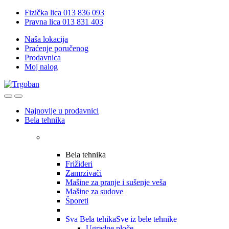
Skip
Skip
Fizička lica 013 836 093
to
to
Pravna lica 013 831 403
navigation
content
Naša lokacija
Praćenje poručenog
Prodavnica
Moj nalog
Open
Close
Najnovije u prodavnici
Bela tehnika
Bela tehnika
Frižideri
Zamrzivači
Mašine za pranje i sušenje veša
Mašine za sudove
Šporeti
Sva Bela tehika
Sve iz bele tehnike
Ugradne ploče