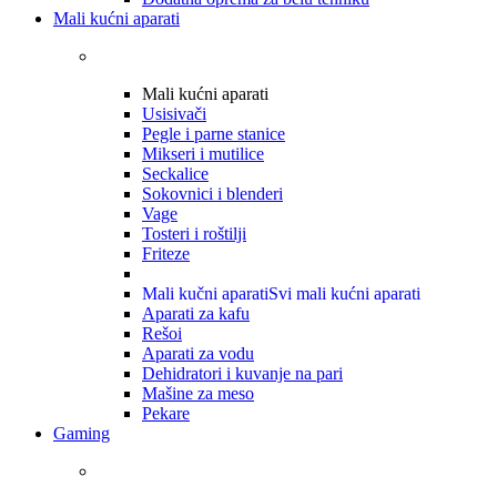
Mali kućni aparati
Mali kućni aparati
Usisivači
Pegle i parne stanice
Mikseri i mutilice
Seckalice
Sokovnici i blenderi
Vage
Tosteri i roštilji
Friteze
Mali kučni aparati
Svi mali kućni aparati
Aparati za kafu
Rešoi
Aparati za vodu
Dehidratori i kuvanje na pari
Mašine za meso
Pekare
Gaming