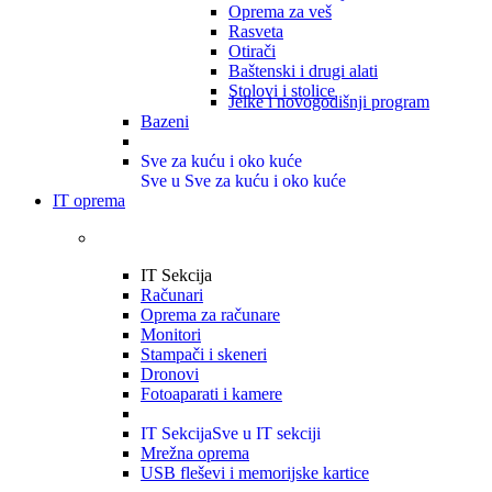
Oprema za veš
Rasveta
Otirači
Baštenski i drugi alati
Stolovi i stolice
Jelke i novogodišnji program
Bazeni
Sve za kuću i oko kuće
Sve u Sve za kuću i oko kuće
IT oprema
IT Sekcija
Računari
Oprema za računare
Monitori
Stampači i skeneri
Dronovi
Fotoaparati i kamere
IT Sekcija
Sve u IT sekciji
Mrežna oprema
USB fleševi i memorijske kartice