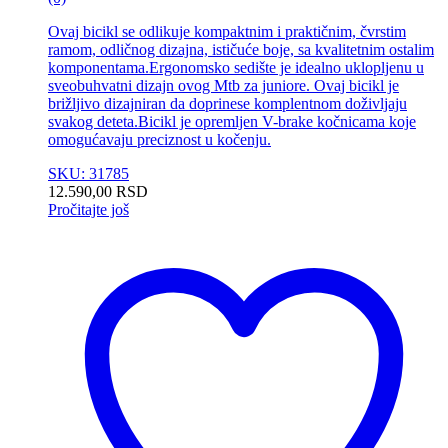
Ovaj bicikl se odlikuje kompaktnim i praktičnim, čvrstim
ramom, odličnog dizajna, ističuće boje, sa kvalitetnim ostalim
komponentama.Ergonomsko sedište je idealno uklopljenu u
sveobuhvatni dizajn ovog Mtb za juniore. Ovaj bicikl je
brižljivo dizajniran da doprinese komplentnom doživljaju
svakog deteta.Bicikl je opremljen V-brake kočnicama koje
omogućavaju preciznost u kočenju.
SKU: 31785
12.590,00
RSD
Pročitajte još