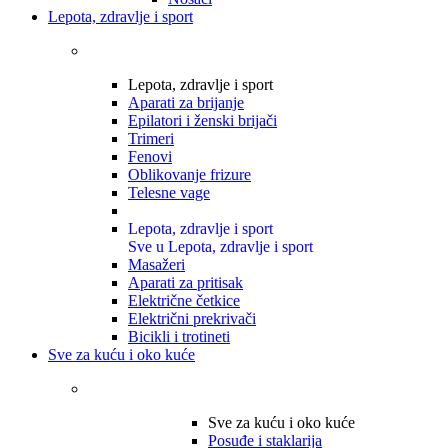
Lepota, zdravlje i sport
Lepota, zdravlje i sport
Aparati za brijanje
Epilatori i ženski brijači
Trimeri
Fenovi
Oblikovanje frizure
Telesne vage
Lepota, zdravlje i sport
Sve u Lepota, zdravlje i sport
Masažeri
Aparati za pritisak
Električne četkice
Električni prekrivači
Bicikli i trotineti
Sve za kuću i oko kuće
Sve za kuću i oko kuće
Posuđe i staklarija