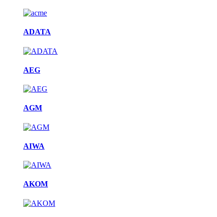
ADATA
AEG
AGM
AIWA
AKOM