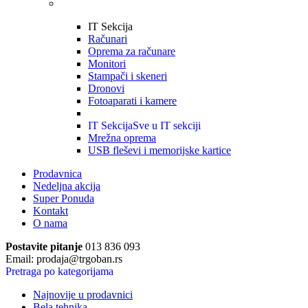
IT Sekcija
Računari
Oprema za računare
Monitori
Stampači i skeneri
Dronovi
Fotoaparati i kamere
IT Sekcija
Sve u IT sekciji
Mrežna oprema
USB fleševi i memorijske kartice
Prodavnica
Nedeljna akcija
Super Ponuda
Kontakt
O nama
Postavite pitanje
013 836 093
Email: prodaja@trgoban.rs
Pretraga po kategorijama
Najnovije u prodavnici
Bela tehnika