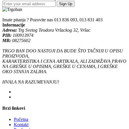
Sign Up
Imate pitanja ? Pozovite nas
013 836 093, 013 831 403
Informacije
Adresa:
Trg Svetog Teodora Vršackog 32, Vršac
PIB:
100913974
MB:
08275602
TRGO BAN DOO NASTOJI DA BUDE ŠTO TAČNIJI U OPISU
PROIZVODA,
KARAKTERISTIKA I CENA ARTIKALA, ALI ZADRŽAVA PRAVO
NA GREŠKE U OPISIMA, GREŠKE U CENAMA, I GREŠKE
OKO STANJA ZALIHA.
HVALA NA RAZUMEVANJU!
Brzi linkovi
Početna
Kontakt