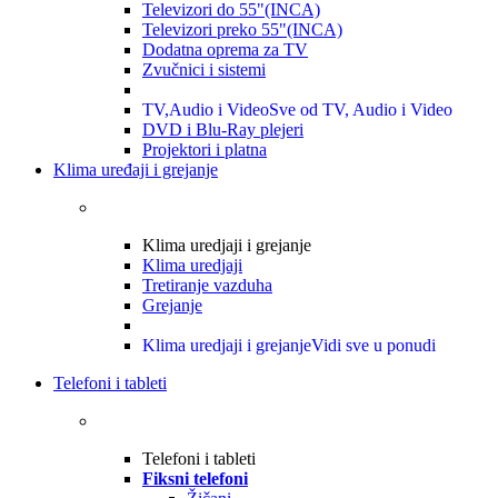
Televizori do 55"(INCA)
Televizori preko 55"(INCA)
Dodatna oprema za TV
Zvučnici i sistemi
TV,Audio i Video
Sve od TV, Audio i Video
DVD i Blu-Ray plejeri
Projektori i platna
Klima uređaji i grejanje
Klima uredjaji i grejanje
Klima uredjaji
Tretiranje vazduha
Grejanje
Klima uredjaji i grejanje
Vidi sve u ponudi
Telefoni i tableti
Telefoni i tableti
Fiksni telefoni