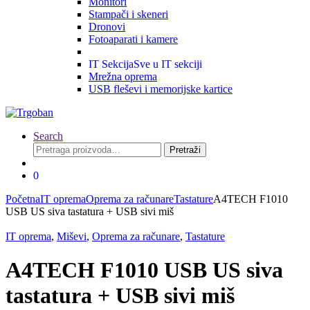
Monitori
Stampači i skeneri
Dronovi
Fotoaparati i kamere
IT Sekcija
Sve u IT sekciji
Mrežna oprema
USB fleševi i memorijske kartice
Search
Pretraga
Pretraži
za:
0
Početna
IT oprema
Oprema za računare
Tastature
A4TECH F1010
USB US siva tastatura + USB sivi miš
IT oprema
,
Miševi
,
Oprema za računare
,
Tastature
A4TECH F1010 USB US siva
tastatura + USB sivi miš