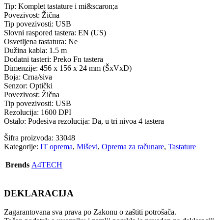
Tip: Komplet tastature i mi&scaron;a
Povezivost: Žična
Tip povezivosti: USB
Slovni raspored tastera: EN (US)
Osvetljena tastatura: Ne
Dužina kabla: 1.5 m
Dodatni tasteri: Preko Fn tastera
Dimenzije: 456 x 156 x 24 mm (ŠxVxD)
Boja: Crna/siva
Senzor: Optički
Povezivost: Žična
Tip povezivosti: USB
Rezolucija: 1600 DPI
Ostalo: Podesiva rezolucija: Da, u tri nivoa 4 tastera
Šifra proizvoda:
33048
Kategorije:
IT oprema
,
Miševi
,
Oprema za računare
,
Tastature
Brends
A4TECH
DEKLARACIJA
Zagarantovana sva prava po Zakonu o zaštiti potrošača.