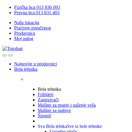
Skip
Skip
Fizička lica 013 836 093
to
to
Pravna lica 013 831 403
navigation
content
Naša lokacija
Praćenje poručenog
Prodavnica
Moj nalog
Open
Close
Najnovije u prodavnici
Bela tehnika
Bela tehnika
Frižideri
Zamrzivači
Mašine za pranje i sušenje veša
Mašine za sudove
Šporeti
Sva Bela tehika
Sve iz bele tehnike
Ugradne ploče