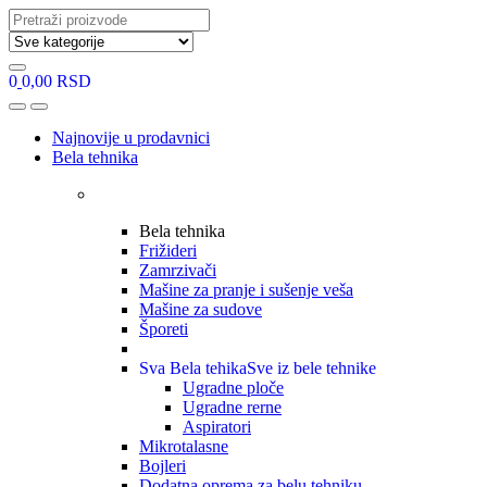
Search
for:
0
0,00
RSD
Open
Close
Najnovije u prodavnici
Bela tehnika
Bela tehnika
Frižideri
Zamrzivači
Mašine za pranje i sušenje veša
Mašine za sudove
Šporeti
Sva Bela tehika
Sve iz bele tehnike
Ugradne ploče
Ugradne rerne
Aspiratori
Mikrotalasne
Bojleri
Dodatna oprema za belu tehniku