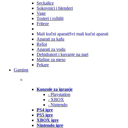
Seckalice
Sokovnici i blenderi
Vage
Tosteri i roštilji
Friteze
Mali kučni aparati
Svi mali kućni aparati
Aparati za kafu
Rešoi
Aparati za vodu
Dehidratori i kuvanje na pari
Mašine za meso
Pekare
Gaming
Konzole za igranje
- Playstation
- XBOX
- Nintendo
PS4 igre
PS5 igre
XBOX igre
Nintendo igre