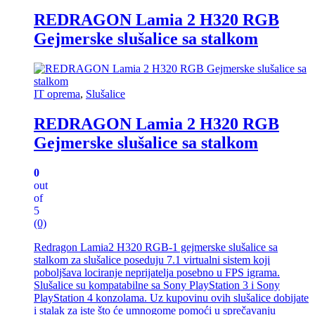
REDRAGON Lamia 2 H320 RGB
Gejmerske slušalice sa stalkom
IT oprema
,
Slušalice
REDRAGON Lamia 2 H320 RGB
Gejmerske slušalice sa stalkom
0
out
of
5
(0)
Redragon Lamia2 H320 RGB-1 gejmerske slušalice sa
stalkom za slušalice poseduju 7.1 virtualni sistem koji
poboljšava lociranje neprijatelja posebno u FPS igrama.
Slušalice su kompatabilne sa Sony PlayStation 3 i Sony
PlayStation 4 konzolama. Uz kupovinu ovih slušalice dobijate
i stalak za iste što će umnogome pomoći u sprečavanju