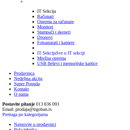
IT Sekcija
Računari
Oprema za računare
Monitori
Stampači i skeneri
Dronovi
Fotoaparati i kamere
IT Sekcija
Sve u IT sekciji
Mrežna oprema
USB fleševi i memorijske kartice
Prodavnica
Nedeljna akcija
Super Ponuda
Kontakt
O nama
Postavite pitanje
013 836 093
Email: prodaja@trgoban.rs
Pretraga po kategorijama
Najnovije u prodavnici
Bela tehnika