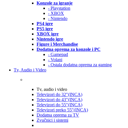
Konzole za igranje
- Playstation
- XBOX
- Nintendo
PS4 igre
PS5 igre
XBOX igre
Nintendo igre
Figure i Merchandise
Dodatna oprema za konzole i PC
- Gamepad
- Volani
- Ostala dodatna oprema za gaming
Tv, Audio i Video
Tv, audio i video
Televizori do 32"(INCA)
Televizori do 43"(INCA)
Televizori do 55"(INCA)
Televizori preko 55"(INCA)
Dodatna oprema za TV
Zvučnici i sistemi