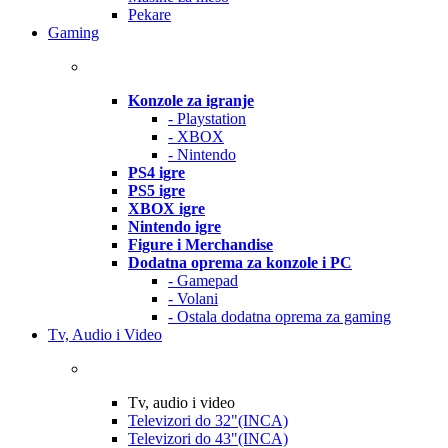
Pekare
Gaming
Konzole za igranje
- Playstation
- XBOX
- Nintendo
PS4 igre
PS5 igre
XBOX igre
Nintendo igre
Figure i Merchandise
Dodatna oprema za konzole i PC
- Gamepad
- Volani
- Ostala dodatna oprema za gaming
Tv, Audio i Video
Tv, audio i video
Televizori do 32"(INCA)
Televizori do 43"(INCA)