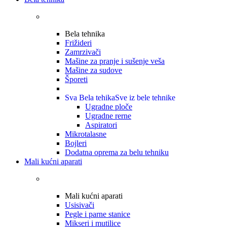
Bela tehnika
Frižideri
Zamrzivači
Mašine za pranje i sušenje veša
Mašine za sudove
Šporeti
Sva Bela tehika
Sve iz bele tehnike
Ugradne ploče
Ugradne rerne
Aspiratori
Mikrotalasne
Bojleri
Dodatna oprema za belu tehniku
Mali kućni aparati
Mali kućni aparati
Usisivači
Pegle i parne stanice
Mikseri i mutilice