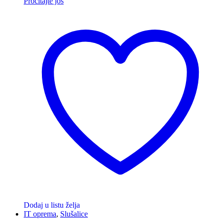
Pročitajte još
Dodaj u listu želja
IT oprema
,
Slušalice