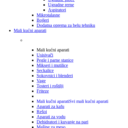
Ugradne rerne
Aspiratori
Mikrotalasne
Bojleri
Dodatna oprema za belu tehniku
Mali kućni aparati
Mali kućni aparati
Usisivači
Pegle i parne stanice
Mikseri i mutilice
Seckalice
Sokovnici i blenderi
Vage
Tosteri i roštilji
Friteze
Mali kučni aparati
Svi mali kućni aparati
Aparati za kafu
Rešoi
Aparati za vodu
Dehidratori i kuvanje na pari
Mašine za meso