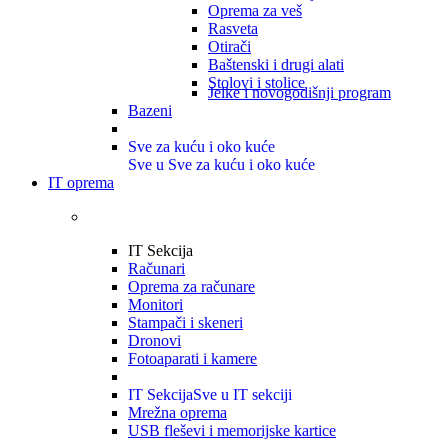
Oprema za veš
Rasveta
Otirači
Baštenski i drugi alati
Stolovi i stolice
Jelke i novogodišnji program
Bazeni
Sve za kuću i oko kuće
Sve u Sve za kuću i oko kuće
IT oprema
IT Sekcija
Računari
Oprema za računare
Monitori
Stampači i skeneri
Dronovi
Fotoaparati i kamere
IT Sekcija
Sve u IT sekciji
Mrežna oprema
USB fleševi i memorijske kartice