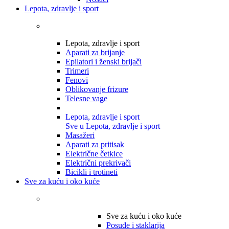
Lepota, zdravlje i sport
Lepota, zdravlje i sport
Aparati za brijanje
Epilatori i ženski brijači
Trimeri
Fenovi
Oblikovanje frizure
Telesne vage
Lepota, zdravlje i sport
Sve u Lepota, zdravlje i sport
Masažeri
Aparati za pritisak
Električne četkice
Električni prekrivači
Bicikli i trotineti
Sve za kuću i oko kuće
Sve za kuću i oko kuće
Posuđe i staklarija