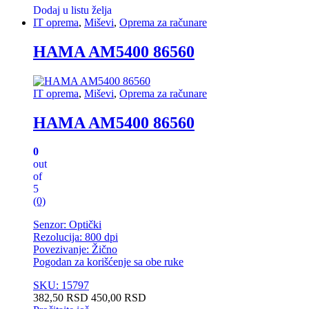
Dodaj u listu želja
IT oprema
,
Miševi
,
Oprema za računare
HAMA AM5400 86560
IT oprema
,
Miševi
,
Oprema za računare
HAMA AM5400 86560
0
out
of
5
(0)
Senzor: Optički
Rezolucija: 800 dpi
Povezivanje: Žično
Pogodan za korišćenje sa obe ruke
SKU: 15797
382,50
RSD
450,00
RSD