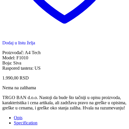
Dodaj u listu želja
Proizvođač: A4 Tech
Model: F1010
Boja: Siva
Raspored tastera: US
1.990,00
RSD
Nema na zalihama
TRGO BAN d.o.o. Nastoji da bude što tačniji u opisu proizvoda,
karakteristika i cena artikala, ali zadržava pravo na greške u opisima,
greške u cenama, i greške oko stanja zaliha. Hvala na razumevanju!
Opis
Specification