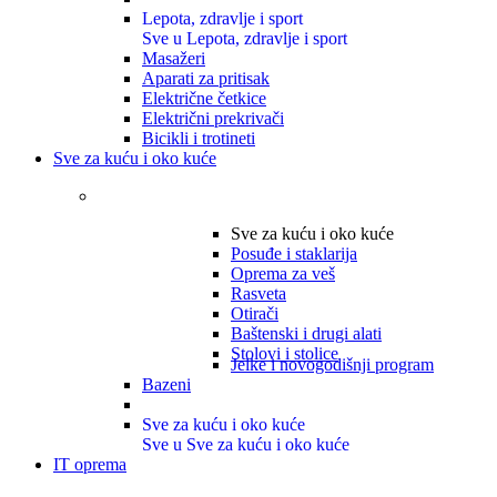
Lepota, zdravlje i sport
Sve u Lepota, zdravlje i sport
Masažeri
Aparati za pritisak
Električne četkice
Električni prekrivači
Bicikli i trotineti
Sve za kuću i oko kuće
Sve za kuću i oko kuće
Posuđe i staklarija
Oprema za veš
Rasveta
Otirači
Baštenski i drugi alati
Stolovi i stolice
Jelke i novogodišnji program
Bazeni
Sve za kuću i oko kuće
Sve u Sve za kuću i oko kuće
IT oprema