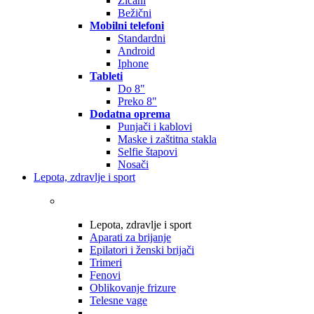
Žičani
Bežični
Mobilni telefoni
Standardni
Android
Iphone
Tableti
Do 8"
Preko 8"
Dodatna oprema
Punjači i kablovi
Maske i zaštitna stakla
Selfie štapovi
Nosači
Lepota, zdravlje i sport
Lepota, zdravlje i sport
Aparati za brijanje
Epilatori i ženski brijači
Trimeri
Fenovi
Oblikovanje frizure
Telesne vage