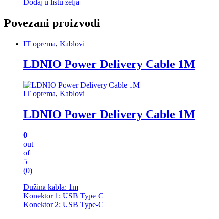
Dodaj u listu želja
Povezani proizvodi
IT oprema
,
Kablovi
LDNIO Power Delivery Cable 1M
IT oprema
,
Kablovi
LDNIO Power Delivery Cable 1M
0
out
of
5
(0)
Dužina kabla: 1m
Konektor 1: USB Type-C
Konektor 2: USB Type-C