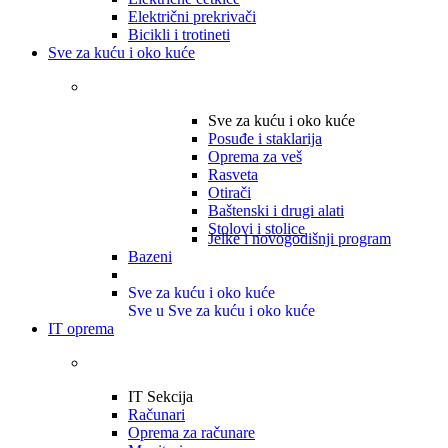
Električni prekrivači
Bicikli i trotineti
Sve za kuću i oko kuće
Sve za kuću i oko kuće
Posuđe i staklarija
Oprema za veš
Rasveta
Otirači
Baštenski i drugi alati
Stolovi i stolice
Jelke i novogodišnji program
Bazeni
Sve za kuću i oko kuće
Sve u Sve za kuću i oko kuće
IT oprema
IT Sekcija
Računari
Oprema za računare