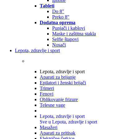
Iphone
Tableti
Do 8"
Preko 8"
Dodatna oprema
Punjači i kablovi
Maske i zaštitna stakla
Selfie štapovi
Nosači
Lepota, zdravlje i sport
Lepota, zdravlje i sport
Aparati za brijanje
Epilatori i ženski brijači
Trimeri
Fenovi
Oblikovanje frizure
Telesne vage
Lepota, zdravlje i sport
Sve u Lepota, zdravlje i sport
Masažeri
Aparati za pritisak
Električne četkice