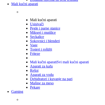
Mali kućni aparati
Mali kućni aparati
Usisivači
Pegle i parne stanice
Mikseri i mutilice
Seckalice
Sokovnici i blenderi
Vage
Tosteri i roštilji
Friteze
Mali kučni aparati
Svi mali kućni aparati
Aparati za kafu
Rešoi
Aparati za vodu
Dehidratori i kuvanje na pari
Mašine za meso
Pekare
Gaming