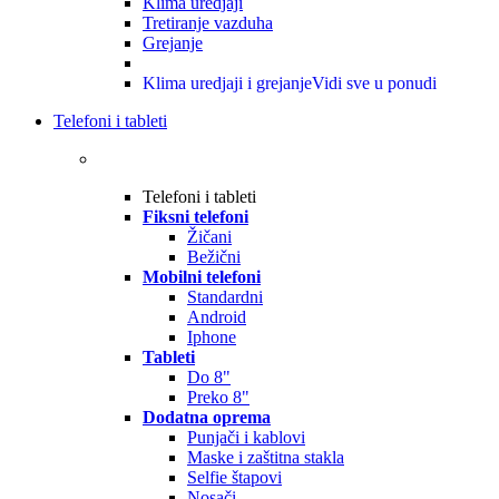
Klima uredjaji
Tretiranje vazduha
Grejanje
Klima uredjaji i grejanje
Vidi sve u ponudi
Telefoni i tableti
Telefoni i tableti
Fiksni telefoni
Žičani
Bežični
Mobilni telefoni
Standardni
Android
Iphone
Tableti
Do 8"
Preko 8"
Dodatna oprema
Punjači i kablovi
Maske i zaštitna stakla
Selfie štapovi
Nosači