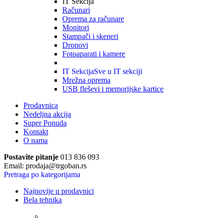
IT Sekcija
Računari
Oprema za računare
Monitori
Stampači i skeneri
Dronovi
Fotoaparati i kamere
IT Sekcija
Sve u IT sekciji
Mrežna oprema
USB fleševi i memorijske kartice
Prodavnica
Nedeljna akcija
Super Ponuda
Kontakt
O nama
Postavite pitanje
013 836 093
Email: prodaja@trgoban.rs
Pretraga po kategorijama
Najnovije u prodavnici
Bela tehnika