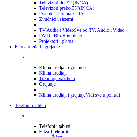
Televizori do 55"(INCA)
Televizori preko 55"(INCA)
Dodatna oprema za TV
Zvučnici i sistemi
TV,Audio i Video
Sve od TV, Audio i Video
DVD i Blu-Ray plejeri
Projektori i platna
Klima uređaji i grejanje
Klima uredjaji i grejanje
Klima uredjaji
Tretiranje vazduha
Grejanje
Klima uredjaji i grejanje
Vidi sve u ponudi
Telefoni i tableti
Telefoni i tableti
Fiksni telefoni