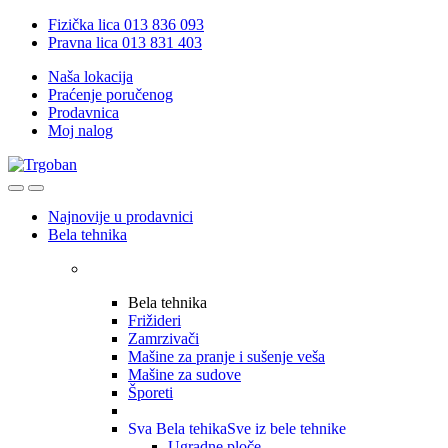
Skip
Skip
Fizička lica 013 836 093
to
to
Pravna lica 013 831 403
navigation
content
Naša lokacija
Praćenje poručenog
Prodavnica
Moj nalog
Open
Close
Najnovije u prodavnici
Bela tehnika
Bela tehnika
Frižideri
Zamrzivači
Mašine za pranje i sušenje veša
Mašine za sudove
Šporeti
Sva Bela tehika
Sve iz bele tehnike
Ugradne ploče