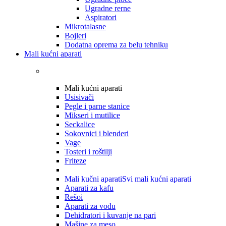
Ugradne rerne
Aspiratori
Mikrotalasne
Bojleri
Dodatna oprema za belu tehniku
Mali kućni aparati
Mali kućni aparati
Usisivači
Pegle i parne stanice
Mikseri i mutilice
Seckalice
Sokovnici i blenderi
Vage
Tosteri i roštilji
Friteze
Mali kučni aparati
Svi mali kućni aparati
Aparati za kafu
Rešoi
Aparati za vodu
Dehidratori i kuvanje na pari
Mašine za meso