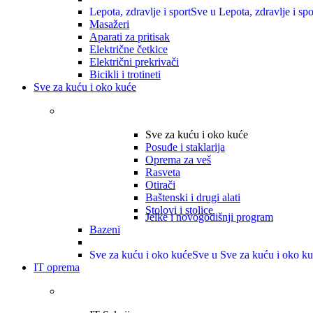
Lepota, zdravlje i sport
Sve u Lepota, zdravlje i spo
Masažeri
Aparati za pritisak
Električne četkice
Električni prekrivači
Bicikli i trotineti
Sve za kuću i oko kuće
Sve za kuću i oko kuće
Posuđe i staklarija
Oprema za veš
Rasveta
Otirači
Baštenski i drugi alati
Stolovi i stolice
Jelke i novogodišnji program
Bazeni
Sve za kuću i oko kuće
Sve u Sve za kuću i oko k
IT oprema