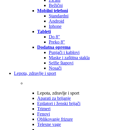
Žičani
Bežični
Mobilni telefoni
Standardni
Android
Iphone
Tableti
Do 8"
Preko 8"
Dodatna oprema
Punjači i kablovi
Maske i zaštitna stakla
Selfie štapovi
Nosači
Lepota, zdravlje i sport
Lepota, zdravlje i sport
Aparati za brijanje
Epilatori i ženski brijači
Trimeri
Fenovi
Oblikovanje frizure
Telesne vage