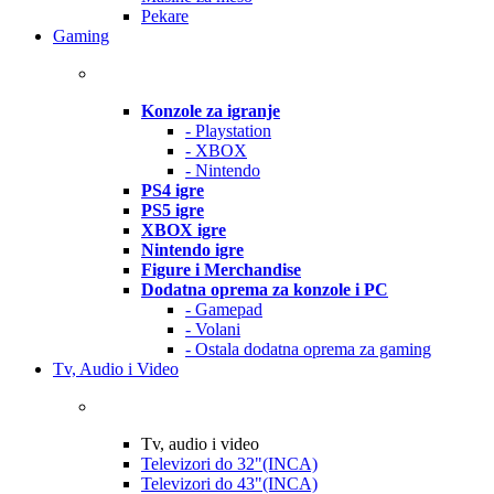
Pekare
Gaming
Konzole za igranje
- Playstation
- XBOX
- Nintendo
PS4 igre
PS5 igre
XBOX igre
Nintendo igre
Figure i Merchandise
Dodatna oprema za konzole i PC
- Gamepad
- Volani
- Ostala dodatna oprema za gaming
Tv, Audio i Video
Tv, audio i video
Televizori do 32"(INCA)
Televizori do 43"(INCA)