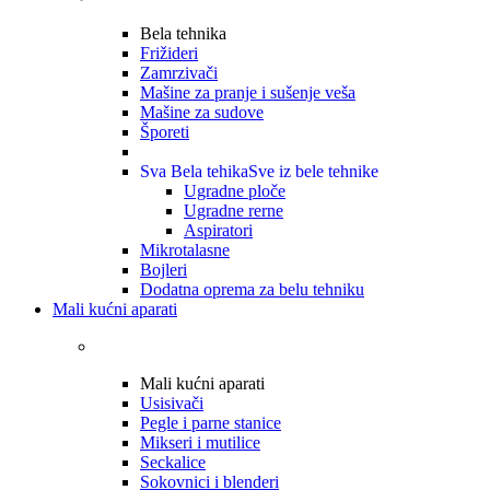
Bela tehnika
Frižideri
Zamrzivači
Mašine za pranje i sušenje veša
Mašine za sudove
Šporeti
Sva Bela tehika
Sve iz bele tehnike
Ugradne ploče
Ugradne rerne
Aspiratori
Mikrotalasne
Bojleri
Dodatna oprema za belu tehniku
Mali kućni aparati
Mali kućni aparati
Usisivači
Pegle i parne stanice
Mikseri i mutilice
Seckalice
Sokovnici i blenderi