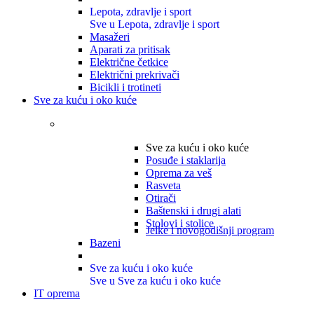
Lepota, zdravlje i sport
Sve u Lepota, zdravlje i sport
Masažeri
Aparati za pritisak
Električne četkice
Električni prekrivači
Bicikli i trotineti
Sve za kuću i oko kuće
Sve za kuću i oko kuće
Posuđe i staklarija
Oprema za veš
Rasveta
Otirači
Baštenski i drugi alati
Stolovi i stolice
Jelke i novogodišnji program
Bazeni
Sve za kuću i oko kuće
Sve u Sve za kuću i oko kuće
IT oprema