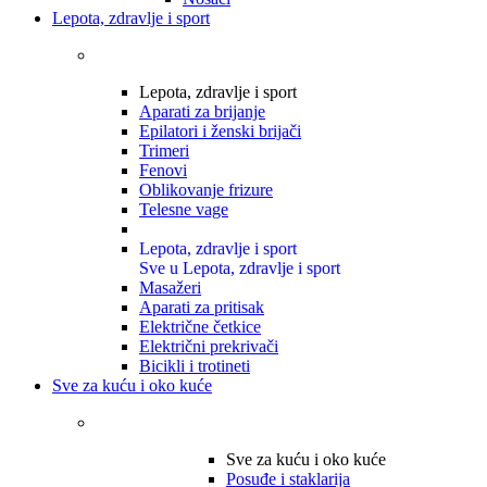
Lepota, zdravlje i sport
Lepota, zdravlje i sport
Aparati za brijanje
Epilatori i ženski brijači
Trimeri
Fenovi
Oblikovanje frizure
Telesne vage
Lepota, zdravlje i sport
Sve u Lepota, zdravlje i sport
Masažeri
Aparati za pritisak
Električne četkice
Električni prekrivači
Bicikli i trotineti
Sve za kuću i oko kuće
Sve za kuću i oko kuće
Posuđe i staklarija