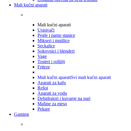
Mali kućni aparati
Mali kućni aparati
Usisivači
Pegle i parne stanice
Mikseri i mutilice
Seckalice
Sokovnici i blenderi
Vage
Tosteri i roštilji
Friteze
Mali kučni aparati
Svi mali kućni aparati
Aparati za kafu
Rešoi
Aparati za vodu
Dehidratori i kuvanje na pari
Mašine za meso
Pekare
Gaming