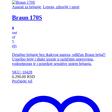
Aparati za brijanje
,
Lepota, zdravlje i sport
Braun 170S
0
out
of
5
(0)
Detaljno brijanje bez ikakvog napora, odličan Braun brijač!
Uspešno brije i dlake izrasle u različitim smerovima,
vodootporan je i poseduje sensitive sistem brijanja.
SKU: 10428
6.290,00
RSD
Pročitajte još