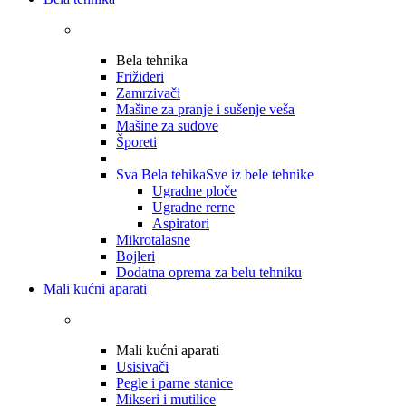
Bela tehnika
Frižideri
Zamrzivači
Mašine za pranje i sušenje veša
Mašine za sudove
Šporeti
Sva Bela tehika
Sve iz bele tehnike
Ugradne ploče
Ugradne rerne
Aspiratori
Mikrotalasne
Bojleri
Dodatna oprema za belu tehniku
Mali kućni aparati
Mali kućni aparati
Usisivači
Pegle i parne stanice
Mikseri i mutilice