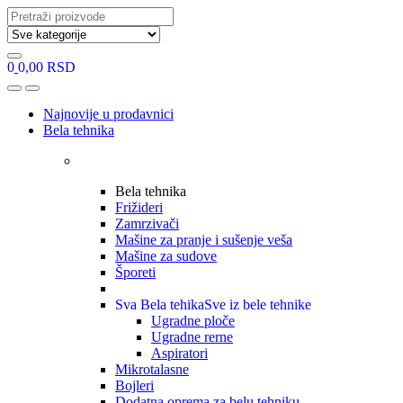
Search
for:
0
0,00
RSD
Open
Close
Najnovije u prodavnici
Bela tehnika
Bela tehnika
Frižideri
Zamrzivači
Mašine za pranje i sušenje veša
Mašine za sudove
Šporeti
Sva Bela tehika
Sve iz bele tehnike
Ugradne ploče
Ugradne rerne
Aspiratori
Mikrotalasne
Bojleri
Dodatna oprema za belu tehniku