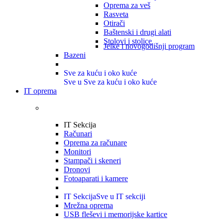
Oprema za veš
Rasveta
Otirači
Baštenski i drugi alati
Stolovi i stolice
Jelke i novogodišnji program
Bazeni
Sve za kuću i oko kuće
Sve u Sve za kuću i oko kuće
IT oprema
IT Sekcija
Računari
Oprema za računare
Monitori
Stampači i skeneri
Dronovi
Fotoaparati i kamere
IT Sekcija
Sve u IT sekciji
Mrežna oprema
USB fleševi i memorijske kartice