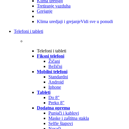
Klima uredjaji
Tretiranje vazduha
Grejanje
Klima uredjaji i grejanje
Vidi sve u ponudi
Telefoni i tableti
Telefoni i tableti
Fiksni telefoni
Žičani
Bežični
Mobilni telefoni
Standardni
Android
Iphone
Tableti
Do 8"
Preko 8"
Dodatna oprema
Punjači i kablovi
Maske i zaštitna stakla
Selfie štapovi
Nosači