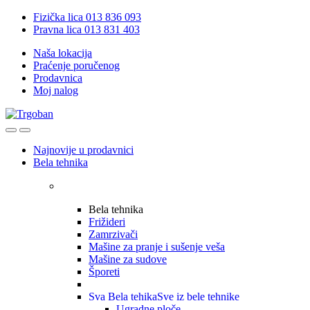
Skip
Skip
Fizička lica 013 836 093
to
to
Pravna lica 013 831 403
navigation
content
Naša lokacija
Praćenje poručenog
Prodavnica
Moj nalog
Open
Close
Najnovije u prodavnici
Bela tehnika
Bela tehnika
Frižideri
Zamrzivači
Mašine za pranje i sušenje veša
Mašine za sudove
Šporeti
Sva Bela tehika
Sve iz bele tehnike
Ugradne ploče