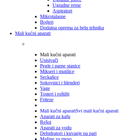
Ugradne rerne
Aspiratori
Mikrotalasne
Bojleri
Dodatna oprema za belu tehniku
Mali kućni aparati
Mali kućni aparati
Usisivači
Pegle i parne stanice
Mikseri i mutilice
Seckalice
Sokovnici i blenderi
Vage
Tosteri i roštilji
Friteze
Mali kučni aparati
Svi mali kućni aparati
Aparati za kafu
Rešoi
Aparati za vodu
Dehidratori i kuvanje na pari
Mašine za meso