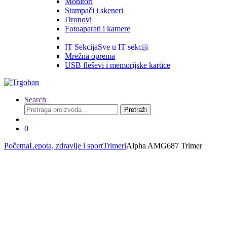
Monitori
Stampači i skeneri
Dronovi
Fotoaparati i kamere
IT Sekcija
Sve u IT sekciji
Mrežna oprema
USB fleševi i memorijske kartice
Search
Pretraga
Pretraži
za:
0
Početna
Lepota, zdravlje i sport
Trimeri
Alpha AMG687 Trimer