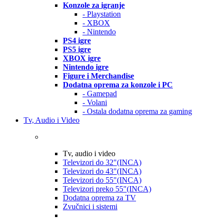
Konzole za igranje
- Playstation
- XBOX
- Nintendo
PS4 igre
PS5 igre
XBOX igre
Nintendo igre
Figure i Merchandise
Dodatna oprema za konzole i PC
- Gamepad
- Volani
- Ostala dodatna oprema za gaming
Tv, Audio i Video
Tv, audio i video
Televizori do 32"(INCA)
Televizori do 43"(INCA)
Televizori do 55"(INCA)
Televizori preko 55"(INCA)
Dodatna oprema za TV
Zvučnici i sistemi