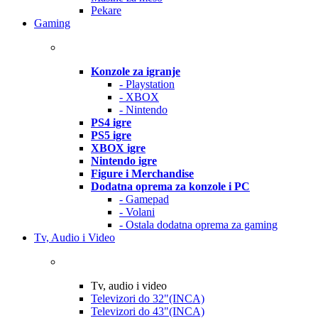
Pekare
Gaming
Konzole za igranje
- Playstation
- XBOX
- Nintendo
PS4 igre
PS5 igre
XBOX igre
Nintendo igre
Figure i Merchandise
Dodatna oprema za konzole i PC
- Gamepad
- Volani
- Ostala dodatna oprema za gaming
Tv, Audio i Video
Tv, audio i video
Televizori do 32"(INCA)
Televizori do 43"(INCA)