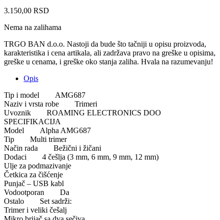
3.150,00
RSD
Nema na zalihama
TRGO BAN d.o.o. Nastoji da bude što tačniji u opisu proizvoda,
karakteristika i cena artikala, ali zadržava pravo na greške u opisima,
greške u cenama, i greške oko stanja zaliha. Hvala na razumevanju!
Opis
Tip i model
AMG687
Naziv i vrsta robe
Trimeri
Uvoznik
ROAMING ELECTRONICS DOO
SPECIFIKACIJA
Model
Alpha AMG687
Tip
Multi trimer
Način rada
Bežični i žičani
Dodaci
4 češlja (3 mm, 6 mm, 9 mm, 12 mm)
Ulje za podmazivanje
Četkica za čišćenje
Punjač – USB kabl
Vodootporan
Da
Ostalo
Set sadrži:
Trimer i veliki češalj
Mikro brijač sa dva sečiva