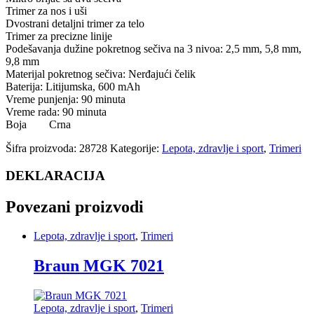
Trimer za nos i uši
Dvostrani detaljni trimer za telo
Trimer za precizne linije
Podešavanja dužine pokretnog sečiva na 3 nivoa: 2,5 mm, 5,8 mm,
9,8 mm
Materijal pokretnog sečiva: Nerđajući čelik
Baterija: Litijumska, 600 mAh
Vreme punjenja: 90 minuta
Vreme rada: 90 minuta
Boja
Crna
Šifra proizvoda:
28728
Kategorije:
Lepota, zdravlje i sport
,
Trimeri
DEKLARACIJA
Povezani proizvodi
Lepota, zdravlje i sport
,
Trimeri
Braun MGK 7021
Lepota, zdravlje i sport
,
Trimeri