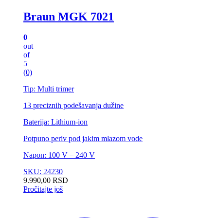
Braun MGK 7021
0
out
of
5
(0)
Tip: Multi trimer
13 preciznih podešavanja dužine
Baterija: Lithium-ion
Potpuno periv pod jakim mlazom vode
Napon: 100 V – 240 V
SKU: 24230
9.990,00
RSD
Pročitajte još