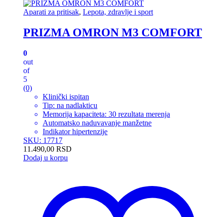
Aparati za pritisak
,
Lepota, zdravlje i sport
PRIZMA OMRON M3 COMFORT
0
out
of
5
(0)
Klinički ispitan
Tip: na nadlakticu
Memorija kapaciteta: 30 rezultata merenja
Automatsko naduvavanje manžetne
Indikator hipertenzije
SKU: 17717
11.490,00
RSD
Dodaj u korpu