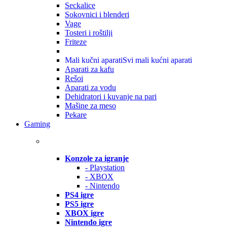
Seckalice
Sokovnici i blenderi
Vage
Tosteri i roštilji
Friteze
Mali kučni aparati
Svi mali kućni aparati
Aparati za kafu
Rešoi
Aparati za vodu
Dehidratori i kuvanje na pari
Mašine za meso
Pekare
Gaming
Konzole za igranje
- Playstation
- XBOX
- Nintendo
PS4 igre
PS5 igre
XBOX igre
Nintendo igre