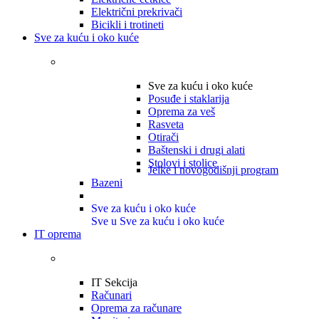
Električni prekrivači
Bicikli i trotineti
Sve za kuću i oko kuće
Sve za kuću i oko kuće
Posuđe i staklarija
Oprema za veš
Rasveta
Otirači
Baštenski i drugi alati
Stolovi i stolice
Jelke i novogodišnji program
Bazeni
Sve za kuću i oko kuće
Sve u Sve za kuću i oko kuće
IT oprema
IT Sekcija
Računari
Oprema za računare