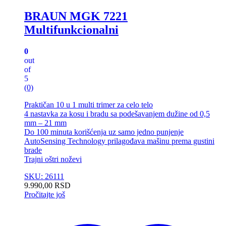
BRAUN MGK 7221
Multifunkcionalni
0
out
of
5
(0)
Praktičan 10 u 1 multi trimer za celo telo
4 nastavka za kosu i bradu sa podešavanjem dužine od 0,5
mm – 21 mm
Do 100 minuta korišćenja uz samo jedno punjenje
AutoSensing Technology prilagođava mašinu prema gustini
brade
Trajni oštri noževi
SKU: 26111
9.990,00
RSD
Pročitajte još