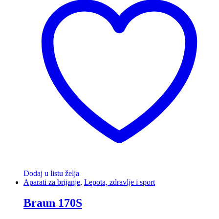
Dodaj u listu želja
Aparati za brijanje
,
Lepota, zdravlje i sport
Braun 170S