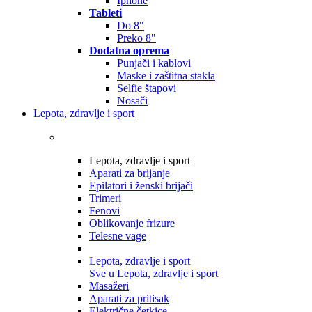
Iphone
Tableti
Do 8"
Preko 8"
Dodatna oprema
Punjači i kablovi
Maske i zaštitna stakla
Selfie štapovi
Nosači
Lepota, zdravlje i sport
Lepota, zdravlje i sport
Aparati za brijanje
Epilatori i ženski brijači
Trimeri
Fenovi
Oblikovanje frizure
Telesne vage
Lepota, zdravlje i sport
Sve u Lepota, zdravlje i sport
Masažeri
Aparati za pritisak
Električne četkice