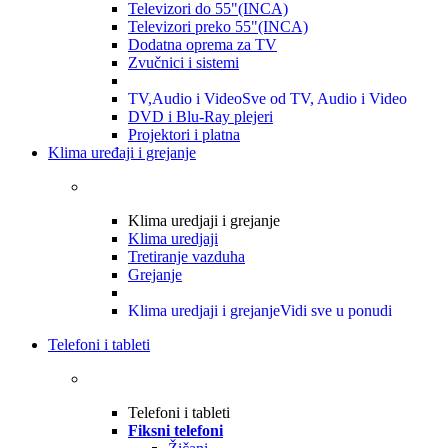
Televizori do 55"(INCA)
Televizori preko 55"(INCA)
Dodatna oprema za TV
Zvučnici i sistemi
TV,Audio i Video
Sve od TV, Audio i Video
DVD i Blu-Ray plejeri
Projektori i platna
Klima uređaji i grejanje
Klima uredjaji i grejanje
Klima uredjaji
Tretiranje vazduha
Grejanje
Klima uredjaji i grejanje
Vidi sve u ponudi
Telefoni i tableti
Telefoni i tableti
Fiksni telefoni