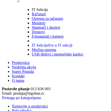
IT Sekcija
Računari
Oprema za računare
Monitori
Stampači i skeneri
Dronovi
Fotoaparati i kamere
IT Sekcija
Sve u IT sekciji
Mrežna oprema
USB fleševi i memorijske kartice
Prodavnica
Nedeljna akcija
Super Ponuda
Kontakt
O nama
Postavite pitanje
013 836 093
Email: prodaja@trgoban.rs
Pretraga po kategorijama
Najnovije u prodavnici
Bela tehnika