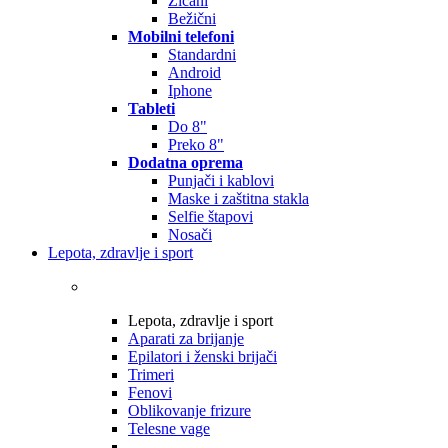
Žičani
Bežični
Mobilni telefoni
Standardni
Android
Iphone
Tableti
Do 8"
Preko 8"
Dodatna oprema
Punjači i kablovi
Maske i zaštitna stakla
Selfie štapovi
Nosači
Lepota, zdravlje i sport
Lepota, zdravlje i sport
Aparati za brijanje
Epilatori i ženski brijači
Trimeri
Fenovi
Oblikovanje frizure
Telesne vage