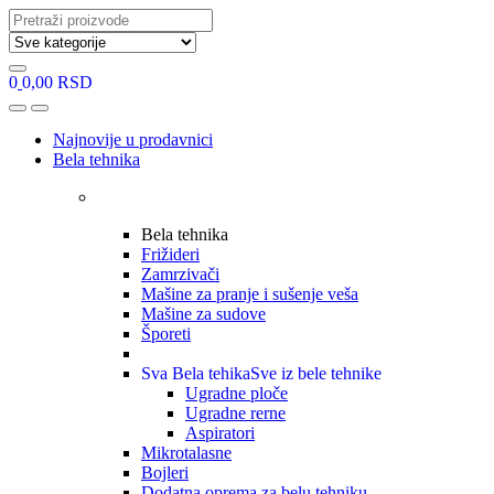
Search
for:
0
0,00
RSD
Open
Close
Najnovije u prodavnici
Bela tehnika
Bela tehnika
Frižideri
Zamrzivači
Mašine za pranje i sušenje veša
Mašine za sudove
Šporeti
Sva Bela tehika
Sve iz bele tehnike
Ugradne ploče
Ugradne rerne
Aspiratori
Mikrotalasne
Bojleri
Dodatna oprema za belu tehniku