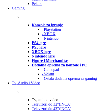
Pekare
Gaming
Konzole za igranje
- Playstation
- XBOX
- Nintendo
PS4 igre
PS5 igre
XBOX igre
Nintendo igre
Figure i Merchandise
Dodatna oprema za konzole i PC
- Gamepad
- Volani
- Ostala dodatna oprema za gaming
Tv, Audio i Video
Tv, audio i video
Televizori do 32"(INCA)
Televizori do 43"(INCA)