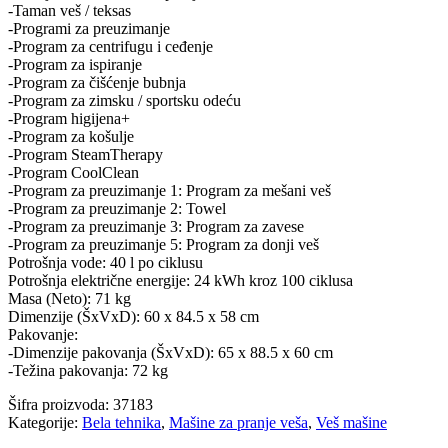
-Taman veš / teksas
-Programi za preuzimanje
-Program za centrifugu i ceđenje
-Program za ispiranje
-Program za čišćenje bubnja
-Program za zimsku / sportsku odeću
-Program higijena+
-Program za košulje
-Program SteamTherapy
-Program CoolClean
-Program za preuzimanje 1: Program za mešani veš
-Program za preuzimanje 2: Towel
-Program za preuzimanje 3: Program za zavese
-Program za preuzimanje 5: Program za donji veš
Potrošnja vode: 40 l po ciklusu
Potrošnja električne energije: 24 kWh kroz 100 ciklusa
Masa (Neto): 71 kg
Dimenzije (ŠxVxD): 60 x 84.5 x 58 cm
Pakovanje:
-Dimenzije pakovanja (ŠxVxD): 65 x 88.5 x 60 cm
-Težina pakovanja: 72 kg
Šifra proizvoda:
37183
Kategorije:
Bela tehnika
,
Mašine za pranje veša
,
Veš mašine