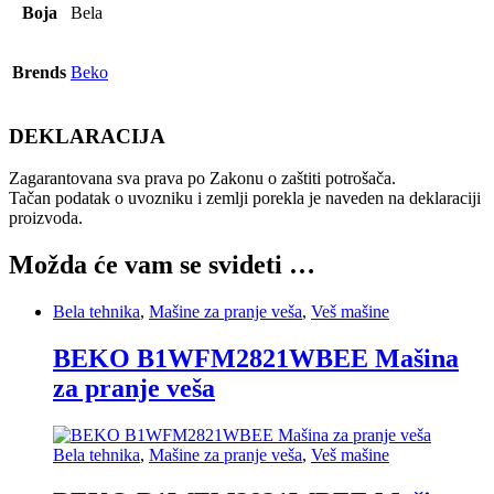
Boja
Bela
Brends
Beko
DEKLARACIJA
Zagarantovana sva prava po Zakonu o zaštiti potrošača.
Tačan podatak o uvozniku i zemlji porekla je naveden na deklaraciji
proizvoda.
Možda će vam se svideti …
Bela tehnika
,
Mašine za pranje veša
,
Veš mašine
BEKO B1WFM2821WBEE Mašina
za pranje veša
Bela tehnika
,
Mašine za pranje veša
,
Veš mašine