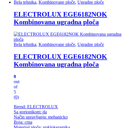
Bela tehnika
,
Kombinovane ploče
,
Ugradne ploče
ELECTROLUX EGE6182NOK
Kombinovana ugradna ploča
Bela tehnika
,
Kombinovane ploče
,
Ugradne ploče
ELECTROLUX EGE6182NOK
Kombinovana ugradna ploča
0
out
of
5
(0)
Brend: ELECTROLUX
Sa gorionikom: da
Način upravljanja: mehanicko
Boja: crna
Materijal ploče: staklokeramika