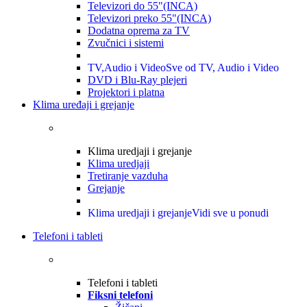
Televizori do 55"(INCA)
Televizori preko 55"(INCA)
Dodatna oprema za TV
Zvučnici i sistemi
TV,Audio i Video
Sve od TV, Audio i Video
DVD i Blu-Ray plejeri
Projektori i platna
Klima uređaji i grejanje
Klima uredjaji i grejanje
Klima uredjaji
Tretiranje vazduha
Grejanje
Klima uredjaji i grejanje
Vidi sve u ponudi
Telefoni i tableti
Telefoni i tableti
Fiksni telefoni