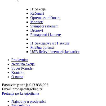
IT Sekcija
Računari
Oprema za računare
Monitori
Stampači i skeneri
Dronovi
Fotoaparati i kamere
IT Sekcija
Sve u IT sekciji
Mrežna oprema
USB fleševi i memorijske kartice
Prodavnica
Nedeljna akcija
Super Ponuda
Kontakt
O nama
Postavite pitanje
013 836 093
Email: prodaja@trgoban.rs
Pretraga po kategorijama
Najnovije u prodavnici
Bela tehnika