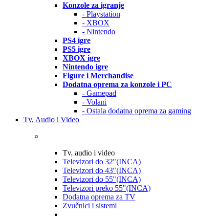
Konzole za igranje
- Playstation
- XBOX
- Nintendo
PS4 igre
PS5 igre
XBOX igre
Nintendo igre
Figure i Merchandise
Dodatna oprema za konzole i PC
- Gamepad
- Volani
- Ostala dodatna oprema za gaming
Tv, Audio i Video
Tv, audio i video
Televizori do 32"(INCA)
Televizori do 43"(INCA)
Televizori do 55"(INCA)
Televizori preko 55"(INCA)
Dodatna oprema za TV
Zvučnici i sistemi