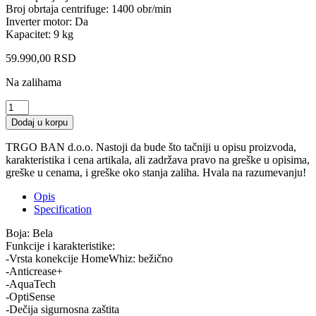
Broj obrtaja centrifuge: 1400 obr/min
Inverter motor: Da
Kapacitet: 9 kg
59.990,00
RSD
Na zalihama
BEKO
B7WFU69418WB
Dodaj u korpu
Mašina
za
TRGO BAN d.o.o. Nastoji da bude što tačniji u opisu proizvoda,
pranje
karakteristika i cena artikala, ali zadržava pravo na greške u opisima,
veša
greške u cenama, i greške oko stanja zaliha. Hvala na razumevanju!
quantity
Opis
Specification
Boja: Bela
Funkcije i karakteristike:
-Vrsta konekcije HomeWhiz: bežično
-Anticrease+
-AquaTech
-OptiSense
-Dečija sigurnosna zaštita