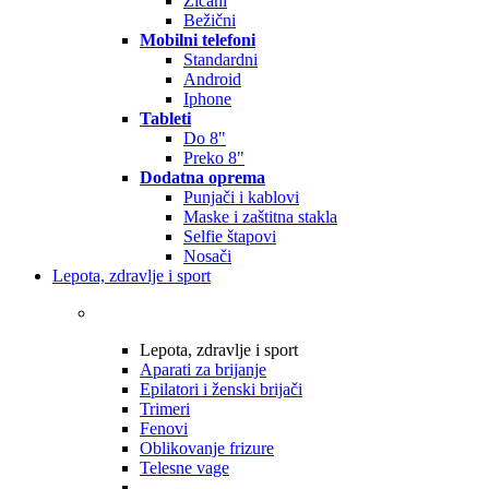
Žičani
Bežični
Mobilni telefoni
Standardni
Android
Iphone
Tableti
Do 8"
Preko 8"
Dodatna oprema
Punjači i kablovi
Maske i zaštitna stakla
Selfie štapovi
Nosači
Lepota, zdravlje i sport
Lepota, zdravlje i sport
Aparati za brijanje
Epilatori i ženski brijači
Trimeri
Fenovi
Oblikovanje frizure
Telesne vage