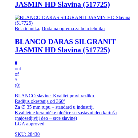
JASMIN HD Slavina (517725)
Bela tehnika
,
Dodatna oprema za belu tehniku
BLANCO DARAS SILGRANIT
JASMIN HD Slavina (517725)
0
out
of
5
(0)
BLANCO slavine. Kvalitet pravi razliku.
Radijus okretanja od 360º
Za ∅ 35 mm rupu – standard u industriji
Kvalitetne keramičke pločice su sastavni deo kartuša
(najosetljiviji deo – srce slavine)
LGA approved
SKU: 28430