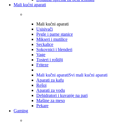
Mali kućni aparati
Mali kućni aparati
Usisivači
Pegle i parne stanice
Mikseri i mutilice
Seckalice
Sokovnici i blenderi
Vage
Tosteri i roštilji
Friteze
Mali kučni aparati
Svi mali kućni aparati
Aparati za kafu
Rešoi
Aparati za vodu
Dehidratori i kuvanje na pari
Mašine za meso
Pekare
Gaming