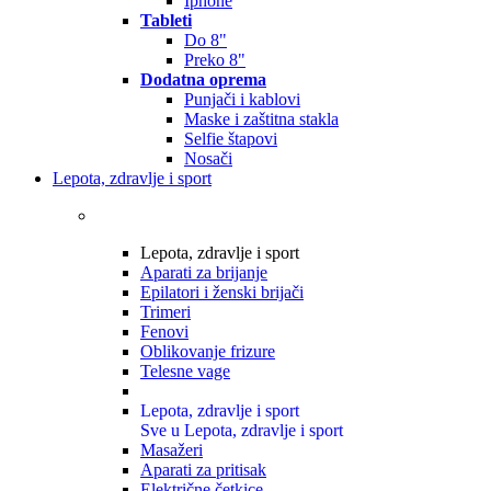
Iphone
Tableti
Do 8"
Preko 8"
Dodatna oprema
Punjači i kablovi
Maske i zaštitna stakla
Selfie štapovi
Nosači
Lepota, zdravlje i sport
Lepota, zdravlje i sport
Aparati za brijanje
Epilatori i ženski brijači
Trimeri
Fenovi
Oblikovanje frizure
Telesne vage
Lepota, zdravlje i sport
Sve u Lepota, zdravlje i sport
Masažeri
Aparati za pritisak
Električne četkice