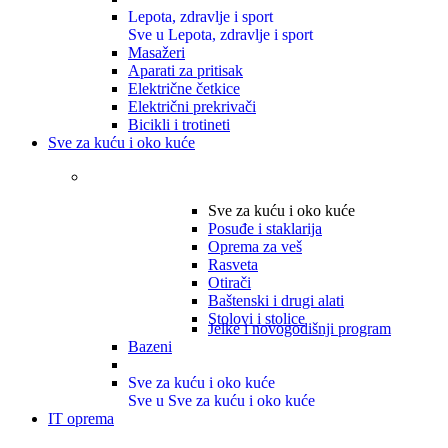
Lepota, zdravlje i sport
Sve u Lepota, zdravlje i sport
Masažeri
Aparati za pritisak
Električne četkice
Električni prekrivači
Bicikli i trotineti
Sve za kuću i oko kuće
Sve za kuću i oko kuće
Posuđe i staklarija
Oprema za veš
Rasveta
Otirači
Baštenski i drugi alati
Stolovi i stolice
Jelke i novogodišnji program
Bazeni
Sve za kuću i oko kuće
Sve u Sve za kuću i oko kuće
IT oprema