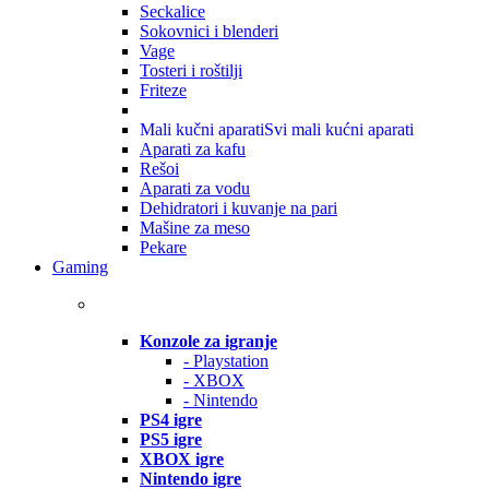
Seckalice
Sokovnici i blenderi
Vage
Tosteri i roštilji
Friteze
Mali kučni aparati
Svi mali kućni aparati
Aparati za kafu
Rešoi
Aparati za vodu
Dehidratori i kuvanje na pari
Mašine za meso
Pekare
Gaming
Konzole za igranje
- Playstation
- XBOX
- Nintendo
PS4 igre
PS5 igre
XBOX igre
Nintendo igre