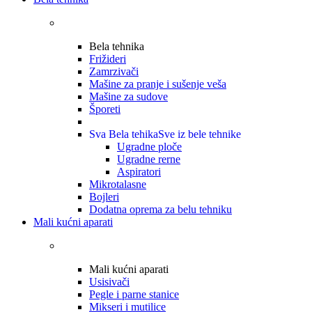
Bela tehnika
Frižideri
Zamrzivači
Mašine za pranje i sušenje veša
Mašine za sudove
Šporeti
Sva Bela tehika
Sve iz bele tehnike
Ugradne ploče
Ugradne rerne
Aspiratori
Mikrotalasne
Bojleri
Dodatna oprema za belu tehniku
Mali kućni aparati
Mali kućni aparati
Usisivači
Pegle i parne stanice
Mikseri i mutilice