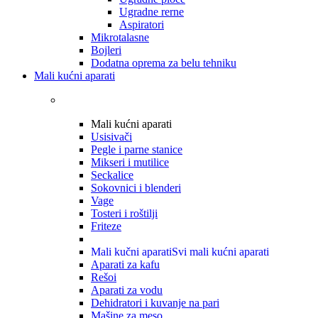
Ugradne rerne
Aspiratori
Mikrotalasne
Bojleri
Dodatna oprema za belu tehniku
Mali kućni aparati
Mali kućni aparati
Usisivači
Pegle i parne stanice
Mikseri i mutilice
Seckalice
Sokovnici i blenderi
Vage
Tosteri i roštilji
Friteze
Mali kučni aparati
Svi mali kućni aparati
Aparati za kafu
Rešoi
Aparati za vodu
Dehidratori i kuvanje na pari
Mašine za meso