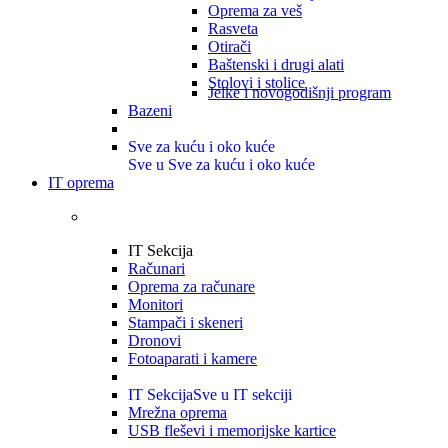
Oprema za veš
Rasveta
Otirači
Baštenski i drugi alati
Stolovi i stolice
Jelke i novogodišnji program
Bazeni
Sve za kuću i oko kuće
Sve u Sve za kuću i oko kuće
IT oprema
IT Sekcija
Računari
Oprema za računare
Monitori
Stampači i skeneri
Dronovi
Fotoaparati i kamere
IT Sekcija
Sve u IT sekciji
Mrežna oprema
USB fleševi i memorijske kartice