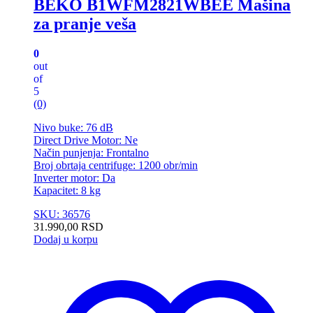
BEKO B1WFM2821WBEE Mašina
za pranje veša
0
out
of
5
(0)
Nivo buke: 76 dB
Direct Drive Motor: Ne
Način punjenja: Frontalno
Broj obrtaja centrifuge: 1200 obr/min
Inverter motor: Da
Kapacitet: 8 kg
SKU: 36576
31.990,00
RSD
Dodaj u korpu