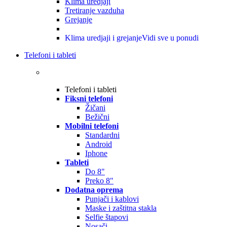
Klima uredjaji
Tretiranje vazduha
Grejanje
Klima uredjaji i grejanje
Vidi sve u ponudi
Telefoni i tableti
Telefoni i tableti
Fiksni telefoni
Žičani
Bežični
Mobilni telefoni
Standardni
Android
Iphone
Tableti
Do 8"
Preko 8"
Dodatna oprema
Punjači i kablovi
Maske i zaštitna stakla
Selfie štapovi
Nosači