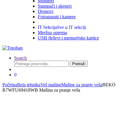
Monitori
Stampači i skeneri
Dronovi
Fotoaparati i kamere
IT Sekcija
Sve u IT sekciji
Mrežna oprema
USB fleševi i memorijske kartice
Search
Pretraga
Pretraži
za:
0
Početna
Bela tehnika
Veš mašine
Mašine za pranje veša
BEKO
B7WFU69418WB Mašina za pranje veša