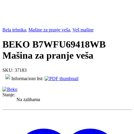
Bela tehnika
,
Mašine za pranje veša
,
Veš mašine
BEKO B7WFU69418WB
Mašina za pranje veša
SKU: 37183
Informacioni list:
Stanje:
Na zalihama