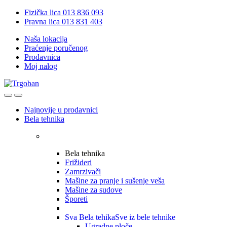
Skip
Skip
Fizička lica 013 836 093
to
to
Pravna lica 013 831 403
navigation
content
Naša lokacija
Praćenje poručenog
Prodavnica
Moj nalog
Open
Close
Najnovije u prodavnici
Bela tehnika
Bela tehnika
Frižideri
Zamrzivači
Mašine za pranje i sušenje veša
Mašine za sudove
Šporeti
Sva Bela tehika
Sve iz bele tehnike
Ugradne ploče