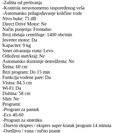
-Zaštita od prelivanja
-Kontrola neravnomerno raspoređenog veša
-Automatsko prilagođavanje količine vode
Nivo buke: 75 dB
Direct Drive Motor: Ne
Način punjenja: Frontalno
Broj obrtaja centrifuge: 1400 obr/min
Inverter motor: Da
Kapacitet: 9 kg
Smer otvaranja vrata: Levo
Odloženi start/kraj: Ne
Automatsko doziranje deterdženta: Ne
Širina: 60 cm
Brzi program: Do 15 min
Funkcija vodene pare: Da
Visina: 84.5 cm
Wi-Fi: Da
Dubina: 58 cm
Slim: Ne
Programi:
-Program za pamuk
-Eco 40-60
-Program za sintetiku
-Dnevni ekspres / ekspres super kratak program 14 minuta
-Osetljivo / vuna / ručno pranje