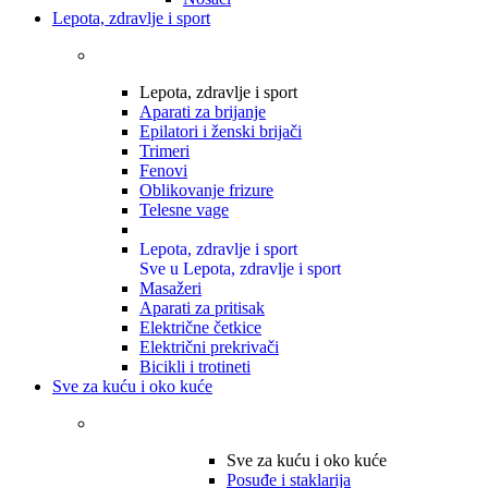
Lepota, zdravlje i sport
Lepota, zdravlje i sport
Aparati za brijanje
Epilatori i ženski brijači
Trimeri
Fenovi
Oblikovanje frizure
Telesne vage
Lepota, zdravlje i sport
Sve u Lepota, zdravlje i sport
Masažeri
Aparati za pritisak
Električne četkice
Električni prekrivači
Bicikli i trotineti
Sve za kuću i oko kuće
Sve za kuću i oko kuće
Posuđe i staklarija