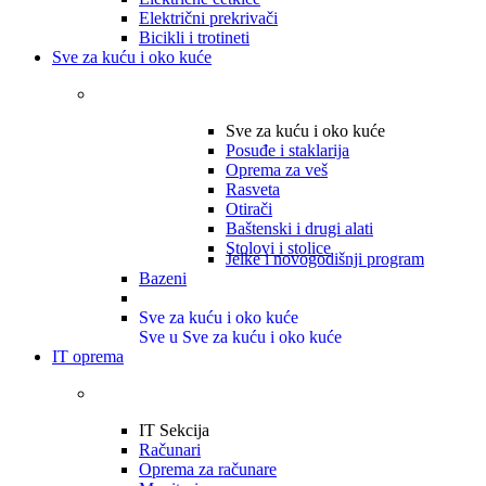
Električni prekrivači
Bicikli i trotineti
Sve za kuću i oko kuće
Sve za kuću i oko kuće
Posuđe i staklarija
Oprema za veš
Rasveta
Otirači
Baštenski i drugi alati
Stolovi i stolice
Jelke i novogodišnji program
Bazeni
Sve za kuću i oko kuće
Sve u Sve za kuću i oko kuće
IT oprema
IT Sekcija
Računari
Oprema za računare