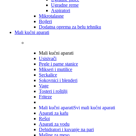
Ugradne rerne
Aspiratori
Mikrotalasne
Bojleri
Dodatna oprema za belu tehniku
Mali kućni aparati
Mali kućni aparati
Usisivači
Pegle i parne stanice
Mikseri i mutilice
Seckalice
Sokovnici i blenderi
Vage
Tosteri i roštilji
Friteze
Mali kučni aparati
Svi mali kućni aparati
Aparati za kafu
Rešoi
Aparati za vodu
Dehidratori i kuvanje na pari
Mašine za meso