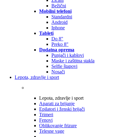
Žičani
Bežični
Mobilni telefoni
Standardni
Android
Iphone
Tableti
Do 8"
Preko 8"
Dodatna oprema
Punjači i kablovi
Maske i zaštitna stakla
Selfie štapovi
Nosači
Lepota, zdravlje i sport
Lepota, zdravlje i sport
Aparati za brijanje
Epilatori i ženski brijači
Trimeri
Fenovi
Oblikovanje frizure
Telesne vage