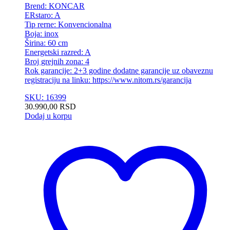
Brend: KONCAR
ERstaro: A
Tip rerne: Konvencionalna
Boja: inox
Širina: 60 cm
Energetski razred: A
Broj grejnih zona: 4
Rok garancije: 2+3 godine dodatne garancije uz obaveznu
registraciju na linku: https://www.nitom.rs/garancija
SKU: 16399
30.990,00
RSD
Dodaj u korpu