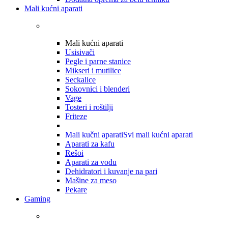
Mali kućni aparati
Mali kućni aparati
Usisivači
Pegle i parne stanice
Mikseri i mutilice
Seckalice
Sokovnici i blenderi
Vage
Tosteri i roštilji
Friteze
Mali kučni aparati
Svi mali kućni aparati
Aparati za kafu
Rešoi
Aparati za vodu
Dehidratori i kuvanje na pari
Mašine za meso
Pekare
Gaming