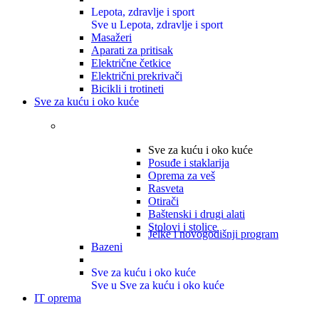
Lepota, zdravlje i sport
Sve u Lepota, zdravlje i sport
Masažeri
Aparati za pritisak
Električne četkice
Električni prekrivači
Bicikli i trotineti
Sve za kuću i oko kuće
Sve za kuću i oko kuće
Posuđe i staklarija
Oprema za veš
Rasveta
Otirači
Baštenski i drugi alati
Stolovi i stolice
Jelke i novogodišnji program
Bazeni
Sve za kuću i oko kuće
Sve u Sve za kuću i oko kuće
IT oprema