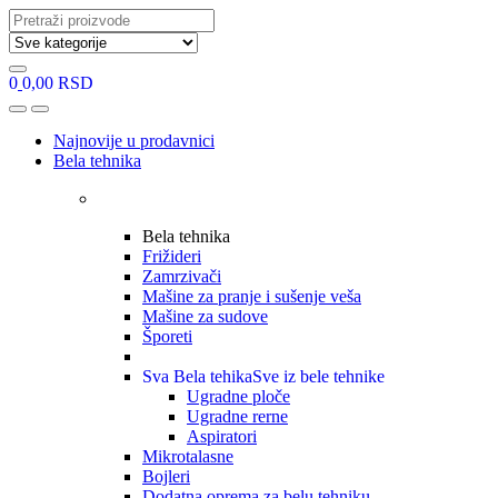
Search
for:
0
0,00
RSD
Open
Close
Najnovije u prodavnici
Bela tehnika
Bela tehnika
Frižideri
Zamrzivači
Mašine za pranje i sušenje veša
Mašine za sudove
Šporeti
Sva Bela tehika
Sve iz bele tehnike
Ugradne ploče
Ugradne rerne
Aspiratori
Mikrotalasne
Bojleri
Dodatna oprema za belu tehniku