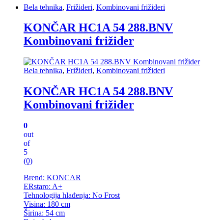
Bela tehnika
,
Frižideri
,
Kombinovani frižideri
KONČAR HC1A 54 288.BNV
Kombinovani frižider
Bela tehnika
,
Frižideri
,
Kombinovani frižideri
KONČAR HC1A 54 288.BNV
Kombinovani frižider
0
out
of
5
(0)
Brend: KONCAR
ERstaro: A+
Tehnologija hlađenja: No Frost
Visina: 180 cm
Širina: 54 cm