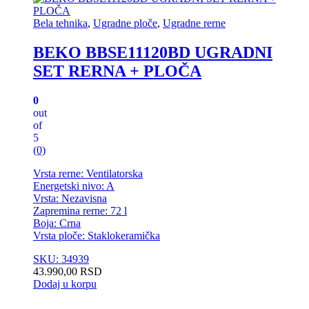
Bela tehnika
,
Ugradne ploče
,
Ugradne rerne
BEKO BBSE11120BD UGRADNI
SET RERNA + PLOČA
0
out
of
5
(0)
Vrsta rerne: Ventilatorska
Energetski nivo: A
Vrsta: Nezavisna
Zapremina rerne: 72 l
Boja: Crna
Vrsta ploče: Staklokeramička
SKU: 34939
43.990,00
RSD
Dodaj u korpu