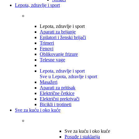
Lepota, zdravlje i sport
Lepota, zdravlje i sport
Aparati za brijanje
Epilatori i ženski brijači
Trimeri
Fenovi
Oblikovanje frizure
Telesne vage
Lepota, zdravlje i sport
Sve u Lepota, zdravlje i sport
Masažeri
Aparati za pritisak
Električne četkice
Električni prekrivači
Bicikli i trotineti
Sve za kuću i oko kuće
Sve za kuću i oko kuće
Posuđe i staklarija