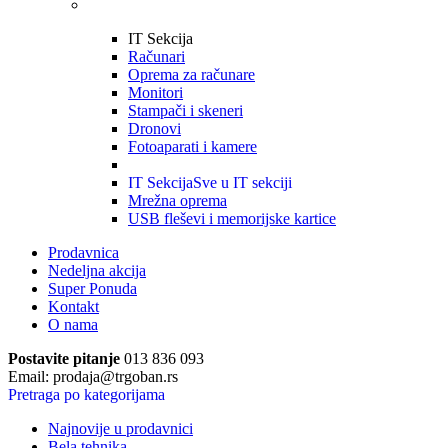
IT Sekcija
Računari
Oprema za računare
Monitori
Stampači i skeneri
Dronovi
Fotoaparati i kamere
IT Sekcija
Sve u IT sekciji
Mrežna oprema
USB fleševi i memorijske kartice
Prodavnica
Nedeljna akcija
Super Ponuda
Kontakt
O nama
Postavite pitanje
013 836 093
Email: prodaja@trgoban.rs
Pretraga po kategorijama
Najnovije u prodavnici
Bela tehnika