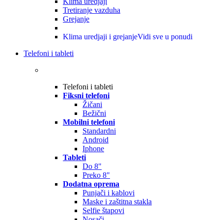
Klima uredjaji
Tretiranje vazduha
Grejanje
Klima uredjaji i grejanje
Vidi sve u ponudi
Telefoni i tableti
Telefoni i tableti
Fiksni telefoni
Žičani
Bežični
Mobilni telefoni
Standardni
Android
Iphone
Tableti
Do 8"
Preko 8"
Dodatna oprema
Punjači i kablovi
Maske i zaštitna stakla
Selfie štapovi
Nosači