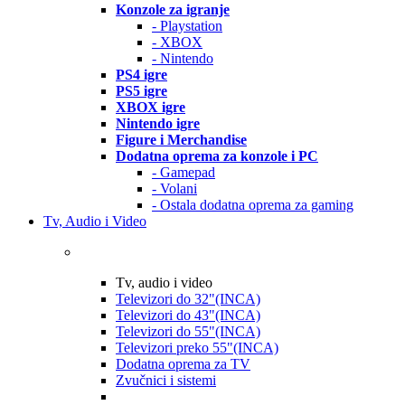
Konzole za igranje
- Playstation
- XBOX
- Nintendo
PS4 igre
PS5 igre
XBOX igre
Nintendo igre
Figure i Merchandise
Dodatna oprema za konzole i PC
- Gamepad
- Volani
- Ostala dodatna oprema za gaming
Tv, Audio i Video
Tv, audio i video
Televizori do 32"(INCA)
Televizori do 43"(INCA)
Televizori do 55"(INCA)
Televizori preko 55"(INCA)
Dodatna oprema za TV
Zvučnici i sistemi