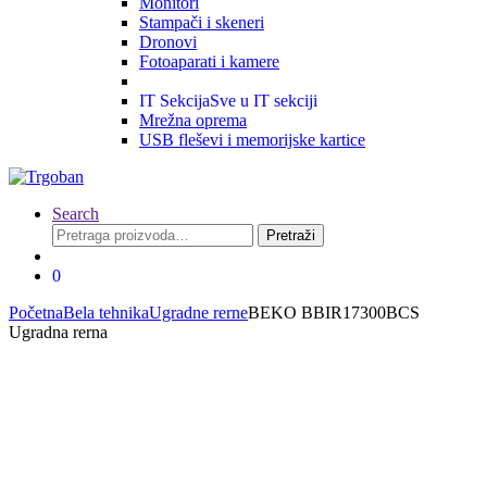
Monitori
Stampači i skeneri
Dronovi
Fotoaparati i kamere
IT Sekcija
Sve u IT sekciji
Mrežna oprema
USB fleševi i memorijske kartice
Search
Pretraga
Pretraži
za:
0
Početna
Bela tehnika
Ugradne rerne
BEKO BBIR17300BCS
Ugradna rerna