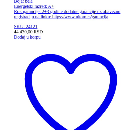
Boja: bela
Energetski razred: A+
Rok garancije: 2+3 godine dodatne garancije uz obaveznu
registraciju na linku: https://www.nitom.rs/garancija
SKU: 24121
44.430,00
RSD
Dodaj u korpu