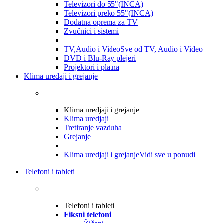
Televizori do 55"(INCA)
Televizori preko 55"(INCA)
Dodatna oprema za TV
Zvučnici i sistemi
TV,Audio i Video
Sve od TV, Audio i Video
DVD i Blu-Ray plejeri
Projektori i platna
Klima uređaji i grejanje
Klima uredjaji i grejanje
Klima uredjaji
Tretiranje vazduha
Grejanje
Klima uredjaji i grejanje
Vidi sve u ponudi
Telefoni i tableti
Telefoni i tableti
Fiksni telefoni