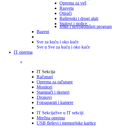
Oprema za veš
Rasveta
Otirači
Baštenski i drugi alati
Stolovi i stolice
Jelke i novogodišnji program
Bazeni
Sve za kuću i oko kuće
Sve u Sve za kuću i oko kuće
IT oprema
IT Sekcija
Računari
Oprema za računare
Monitori
Stampači i skeneri
Dronovi
Fotoaparati i kamere
IT Sekcija
Sve u IT sekciji
Mrežna oprema
USB fleševi i memorijske kartice