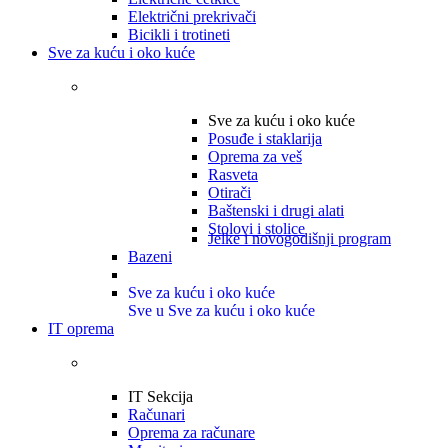
Električni prekrivači
Bicikli i trotineti
Sve za kuću i oko kuće
Sve za kuću i oko kuće
Posuđe i staklarija
Oprema za veš
Rasveta
Otirači
Baštenski i drugi alati
Stolovi i stolice
Jelke i novogodišnji program
Bazeni
Sve za kuću i oko kuće
Sve u Sve za kuću i oko kuće
IT oprema
IT Sekcija
Računari
Oprema za računare