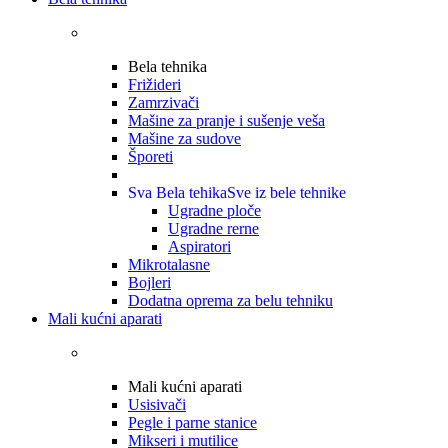
Bela tehnika
Frižideri
Zamrzivači
Mašine za pranje i sušenje veša
Mašine za sudove
Šporeti
Sva Bela tehika
Sve iz bele tehnike
Ugradne ploče
Ugradne rerne
Aspiratori
Mikrotalasne
Bojleri
Dodatna oprema za belu tehniku
Mali kućni aparati
Mali kućni aparati
Usisivači
Pegle i parne stanice
Mikseri i mutilice