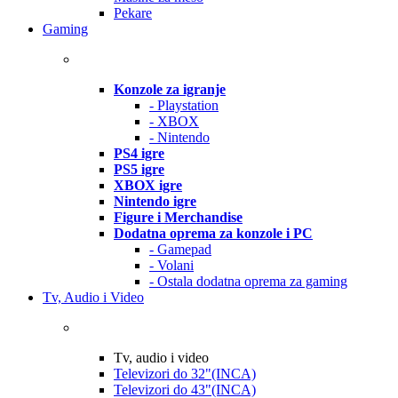
Pekare
Gaming
Konzole za igranje
- Playstation
- XBOX
- Nintendo
PS4 igre
PS5 igre
XBOX igre
Nintendo igre
Figure i Merchandise
Dodatna oprema za konzole i PC
- Gamepad
- Volani
- Ostala dodatna oprema za gaming
Tv, Audio i Video
Tv, audio i video
Televizori do 32"(INCA)
Televizori do 43"(INCA)