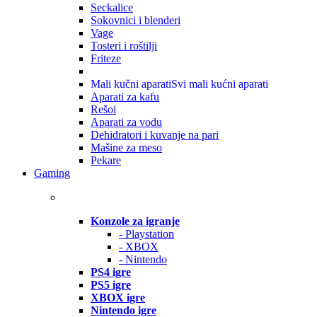
Seckalice
Sokovnici i blenderi
Vage
Tosteri i roštilji
Friteze
Mali kučni aparati
Svi mali kućni aparati
Aparati za kafu
Rešoi
Aparati za vodu
Dehidratori i kuvanje na pari
Mašine za meso
Pekare
Gaming
Konzole za igranje
- Playstation
- XBOX
- Nintendo
PS4 igre
PS5 igre
XBOX igre
Nintendo igre