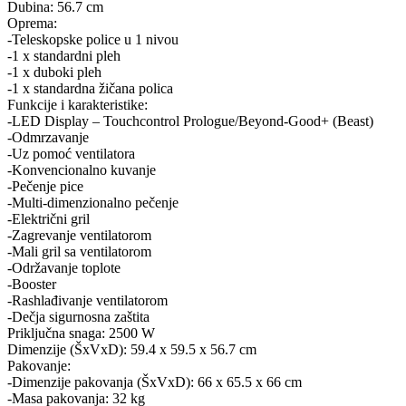
Dubina: 56.7 cm
Oprema:
-Teleskopske police u 1 nivou
-1 x standardni pleh
-1 x duboki pleh
-1 x standardna žičana polica
Funkcije i karakteristike:
-LED Display – Touchcontrol Prologue/Beyond-Good+ (Beast)
-Odmrzavanje
-Uz pomoć ventilatora
-Konvencionalno kuvanje
-Pečenje pice
-Multi-dimenzionalno pečenje
-Električni gril
-Zagrevanje ventilatorom
-Mali gril sa ventilatorom
-Održavanje toplote
-Booster
-Rashlađivanje ventilatorom
-Dečja sigurnosna zaštita
Priključna snaga: 2500 W
Dimenzije (ŠxVxD): 59.4 x 59.5 x 56.7 cm
Pakovanje:
-Dimenzije pakovanja (ŠxVxD): 66 x 65.5 x 66 cm
-Masa pakovanja: 32 kg