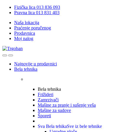
Skip
Skip
Fizička lica 013 836 093
to
to
Pravna lica 013 831 403
navigation
content
Naša lokacija
Praćenje poručenog
Prodavnica
Moj nalog
Open
Close
Najnovije u prodavnici
Bela tehnika
Bela tehnika
Frižideri
Zamrzivači
Mašine za pranje i sušenje veša
Mašine za sudove
Šporeti
Sva Bela tehika
Sve iz bele tehnike
Ugradne ploče