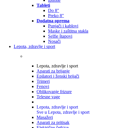
Iphone
Tableti
Do 8"
Preko 8"
Dodatna oprema
Punjači i kablovi
Maske i zaštitna stakla
Selfie štapovi
Nosači
Lepota, zdravlje i sport
Lepota, zdravlje i sport
Aparati za brijanje
Epilatori i ženski brijači
Trimeri
Fenovi
Oblikovanje frizure
Telesne vage
Lepota, zdravlje i sport
Sve u Lepota, zdravlje i sport
Masažeri
Aparati za pritisak
Električne četkice