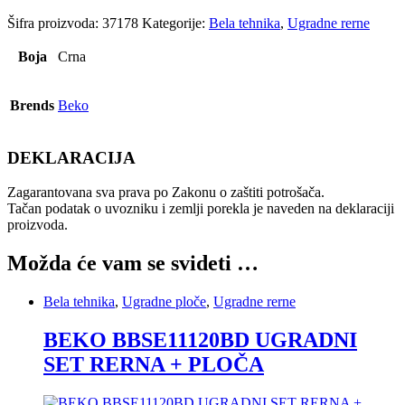
Šifra proizvoda:
37178
Kategorije:
Bela tehnika
,
Ugradne rerne
Boja
Crna
Brends
Beko
DEKLARACIJA
Zagarantovana sva prava po Zakonu o zaštiti potrošača.
Tačan podatak o uvozniku i zemlji porekla je naveden na deklaraciji
proizvoda.
Možda će vam se svideti …
Bela tehnika
,
Ugradne ploče
,
Ugradne rerne
BEKO BBSE11120BD UGRADNI
SET RERNA + PLOČA