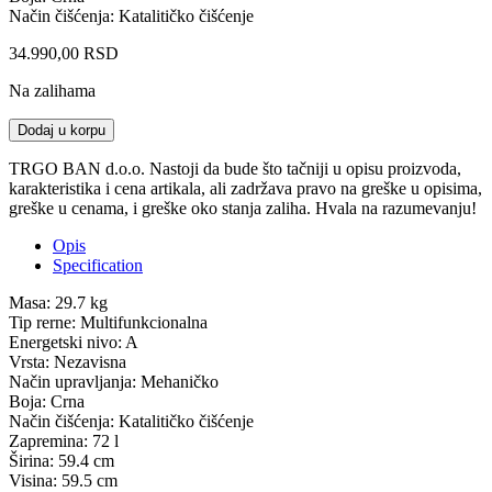
Način čišćenja: Katalitičko čišćenje
34.990,00
RSD
Na zalihama
BEKO
Dodaj u korpu
BBIR17300BCS
Ugradna
TRGO BAN d.o.o. Nastoji da bude što tačniji u opisu proizvoda,
rerna
karakteristika i cena artikala, ali zadržava pravo na greške u opisima,
quantity
greške u cenama, i greške oko stanja zaliha. Hvala na razumevanju!
Opis
Specification
Masa: 29.7 kg
Tip rerne: Multifunkcionalna
Energetski nivo: A
Vrsta: Nezavisna
Način upravljanja: Mehaničko
Boja: Crna
Način čišćenja: Katalitičko čišćenje
Zapremina: 72 l
Širina: 59.4 cm
Visina: 59.5 cm