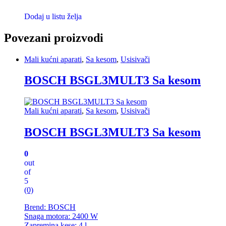
Dodaj u listu želja
Povezani proizvodi
Mali kućni aparati
,
Sa kesom
,
Usisivači
BOSCH BSGL3MULT3 Sa kesom
Mali kućni aparati
,
Sa kesom
,
Usisivači
BOSCH BSGL3MULT3 Sa kesom
0
out
of
5
(0)
Brend: BOSCH
Snaga motora: 2400 W
Zapremina kese: 4 l