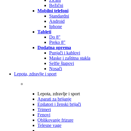
Žičani
Bežični
Mobilni telefoni
Standardni
Android
Iphone
Tableti
Do 8"
Preko 8"
Dodatna oprema
Punjači i kablovi
Maske i zaštitna stakla
Selfie štapovi
Nosači
Lepota, zdravlje i sport
Lepota, zdravlje i sport
Aparati za brijanje
Epilatori i ženski brijači
Trimeri
Fenovi
Oblikovanje frizure
Telesne vage