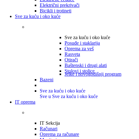
Električni prekrivači
Bicikli i trotineti
Sve za kuću i oko kuće
Sve za kuću i oko kuće
Posuđe i staklarija
Oprema za veš
Rasveta
Otirači
Baštenski i drugi alati
Stolovi i stolice
Jelke i novogodišnji program
Bazeni
Sve za kuću i oko kuće
Sve u Sve za kuću i oko kuće
IT oprema
IT Sekcija
Računari
Oprema za računare