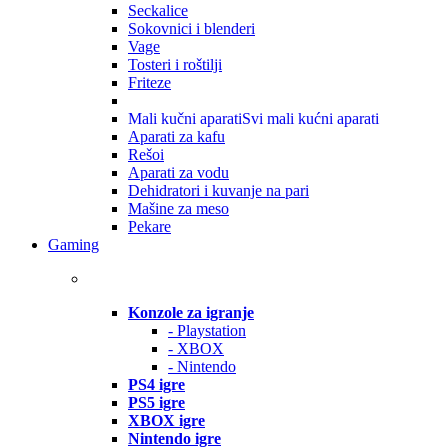
Seckalice
Sokovnici i blenderi
Vage
Tosteri i roštilji
Friteze
Mali kučni aparati
Svi mali kućni aparati
Aparati za kafu
Rešoi
Aparati za vodu
Dehidratori i kuvanje na pari
Mašine za meso
Pekare
Gaming
Konzole za igranje
- Playstation
- XBOX
- Nintendo
PS4 igre
PS5 igre
XBOX igre
Nintendo igre