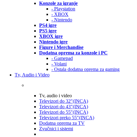
Konzole za igranje
- Playstation
- XBOX
- Nintendo
PS4 igre
PS5 igre
XBOX igre
Nintendo igre
Figure i Merchandise
Dodatna oprema za konzole i PC
- Gamepad
- Volani
- Ostala dodatna oprema za gaming
Tv, Audio i Video
Tv, audio i video
Televizori do 32"(INCA)
Televizori do 43"(INCA)
Televizori do 55"(INCA)
Televizori preko 55"(INCA)
Dodatna oprema za TV
Zvučnici i sistemi