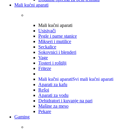
Mali kućni aparati
Mali kućni aparati
Usisivači
Pegle i parne stanice
Mikseri i mutilice
Seckalice
Sokovnici i blenderi
Vage
Tosteri i roštilji
Friteze
Mali kučni aparati
Svi mali kućni aparati
Aparati za kafu
Rešoi
Aparati za vodu
Dehidratori i kuvanje na pari
Mašine za meso
Pekare
Gaming