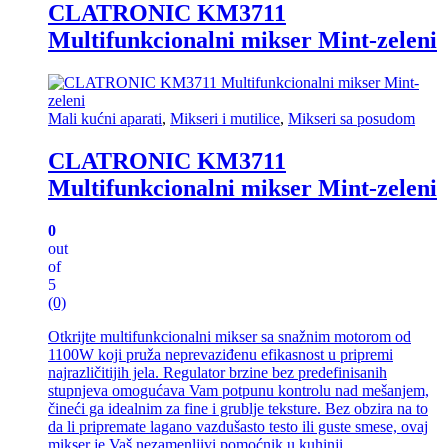
CLATRONIC KM3711
Multifunkcionalni mikser Mint-zeleni
Mali kućni aparati
,
Mikseri i mutilice
,
Mikseri sa posudom
CLATRONIC KM3711
Multifunkcionalni mikser Mint-zeleni
0
out
of
5
(0)
Otkrijte multifunkcionalni mikser sa snažnim motorom od
1100W koji pruža neprevaziđenu efikasnost u pripremi
najrazličitijih jela. Regulator brzine bez predefinisanih
stupnjeva omogućava Vam potpunu kontrolu nad mešanjem,
čineći ga idealnim za fine i grublje teksture. Bez obzira na to
da li pripremate lagano vazdušasto testo ili guste smese, ovaj
mikser je Vaš nezamenljivi pomoćnik u kuhinji.