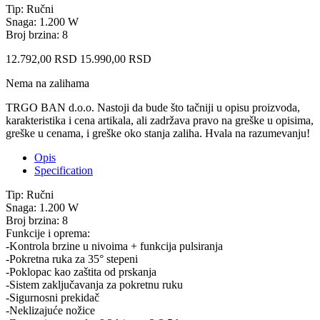
Tip: Ručni
Snaga: 1.200 W
Broj brzina: 8
12.792,00
RSD
15.990,00
RSD
Nema na zalihama
TRGO BAN d.o.o. Nastoji da bude što tačniji u opisu proizvoda,
karakteristika i cena artikala, ali zadržava pravo na greške u opisima,
greške u cenama, i greške oko stanja zaliha. Hvala na razumevanju!
Opis
Specification
Tip: Ručni
Snaga: 1.200 W
Broj brzina: 8
Funkcije i oprema:
-Kontrola brzine u nivoima + funkcija pulsiranja
-Pokretna ruka za 35° stepeni
-Poklopac kao zaštita od prskanja
-Sistem zaključavanja za pokretnu ruku
-Sigurnosni prekidač
-Neklizajuće nožice