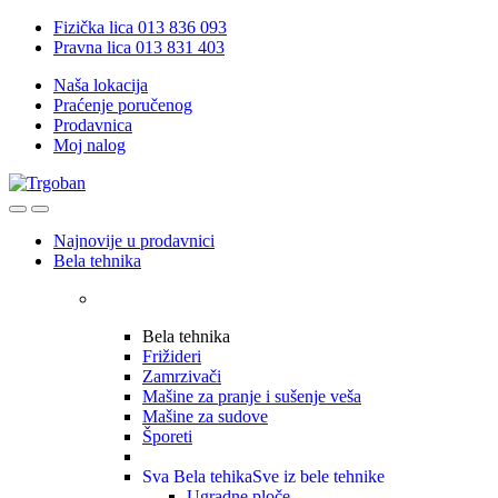
Skip
Skip
Fizička lica 013 836 093
to
to
Pravna lica 013 831 403
navigation
content
Naša lokacija
Praćenje poručenog
Prodavnica
Moj nalog
Open
Close
Najnovije u prodavnici
Bela tehnika
Bela tehnika
Frižideri
Zamrzivači
Mašine za pranje i sušenje veša
Mašine za sudove
Šporeti
Sva Bela tehika
Sve iz bele tehnike
Ugradne ploče