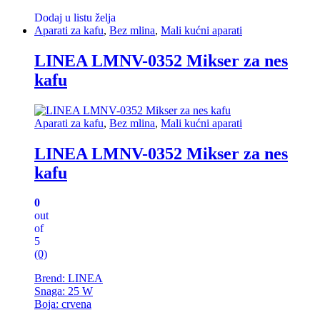
Dodaj u listu želja
Aparati za kafu
,
Bez mlina
,
Mali kućni aparati
LINEA LMNV-0352 Mikser za nes
kafu
Aparati za kafu
,
Bez mlina
,
Mali kućni aparati
LINEA LMNV-0352 Mikser za nes
kafu
0
out
of
5
(0)
Brend: LINEA
Snaga: 25 W
Boja: crvena