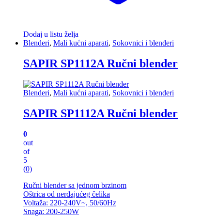
Dodaj u listu želja
Blenderi
,
Mali kućni aparati
,
Sokovnici i blenderi
SAPIR SP1112A Ručni blender
Blenderi
,
Mali kućni aparati
,
Sokovnici i blenderi
SAPIR SP1112A Ručni blender
0
out
of
5
(0)
Ručni blender sa jednom brzinom
Oštrica od nerđajućeg čelika
Voltaža: 220-240V~, 50/60Hz
Snaga: 200-250W