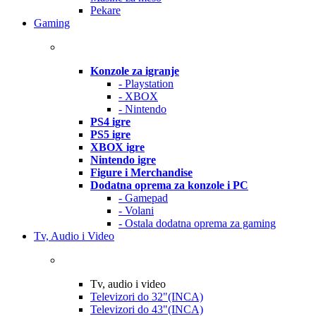
Pekare
Gaming
Konzole za igranje
- Playstation
- XBOX
- Nintendo
PS4 igre
PS5 igre
XBOX igre
Nintendo igre
Figure i Merchandise
Dodatna oprema za konzole i PC
- Gamepad
- Volani
- Ostala dodatna oprema za gaming
Tv, Audio i Video
Tv, audio i video
Televizori do 32"(INCA)
Televizori do 43"(INCA)