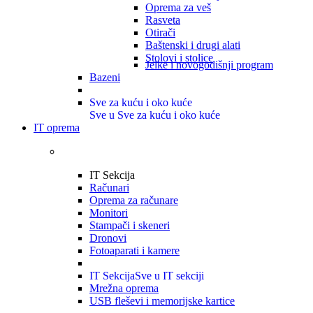
Oprema za veš
Rasveta
Otirači
Baštenski i drugi alati
Stolovi i stolice
Jelke i novogodišnji program
Bazeni
Sve za kuću i oko kuće
Sve u Sve za kuću i oko kuće
IT oprema
IT Sekcija
Računari
Oprema za računare
Monitori
Stampači i skeneri
Dronovi
Fotoaparati i kamere
IT Sekcija
Sve u IT sekciji
Mrežna oprema
USB fleševi i memorijske kartice