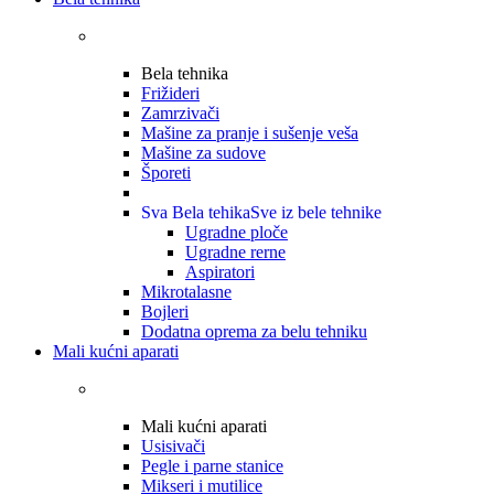
Bela tehnika
Frižideri
Zamrzivači
Mašine za pranje i sušenje veša
Mašine za sudove
Šporeti
Sva Bela tehika
Sve iz bele tehnike
Ugradne ploče
Ugradne rerne
Aspiratori
Mikrotalasne
Bojleri
Dodatna oprema za belu tehniku
Mali kućni aparati
Mali kućni aparati
Usisivači
Pegle i parne stanice
Mikseri i mutilice