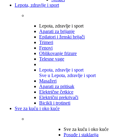
Lepota, zdravlje i sport
Lepota, zdravlje i sport
Aparati za brijanje
Epilatori i ženski brijači
Trimeri
Fenovi
Oblikovanje frizure
Telesne vage
Lepota, zdravlje i sport
Sve u Lepota, zdravlje i sport
Masažeri
Aparati za pritisak
Električne četkice
Električni prekrivači
Bicikli i trotineti
Sve za kuću i oko kuće
Sve za kuću i oko kuće
Posuđe i staklarija