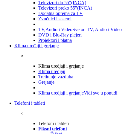
Televizori do 55"(INCA)
Televizori preko 55"(INCA)
Dodatna oprema za TV
Zvučnici i sistemi
TV,Audio i Video
Sve od TV, Audio i Video
DVD i Blu-Ray plejeri
Projektori i platna
Klima uređaji i grejanje
Klima uredjaji i grejanje
Klima uredjaji
Tretiranje vazduha
Grejanje
Klima uredjaji i grejanje
Vidi sve u ponudi
Telefoni i tableti
Telefoni i tableti
Fiksni telefoni