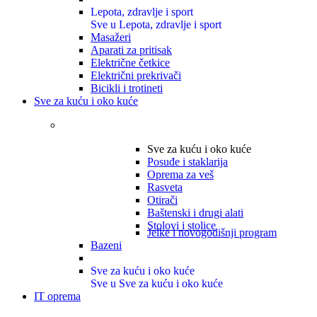
Lepota, zdravlje i sport
Sve u Lepota, zdravlje i sport
Masažeri
Aparati za pritisak
Električne četkice
Električni prekrivači
Bicikli i trotineti
Sve za kuću i oko kuće
Sve za kuću i oko kuće
Posuđe i staklarija
Oprema za veš
Rasveta
Otirači
Baštenski i drugi alati
Stolovi i stolice
Jelke i novogodišnji program
Bazeni
Sve za kuću i oko kuće
Sve u Sve za kuću i oko kuće
IT oprema