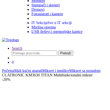
Monitori
Stampači i skeneri
Dronovi
Fotoaparati i kamere
IT Sekcija
Sve u IT sekciji
Mrežna oprema
USB fleševi i memorijske kartice
Search
Pretraga
Pretraži
za:
0
Početna
Mali kućni aparati
Mikseri i mutilice
Mikseri sa posudom
CLATRONIC KM3630 TITAN Multifunkcionalni mikser
-
20%