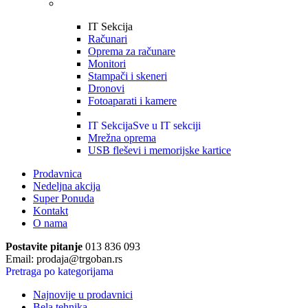
IT Sekcija
Računari
Oprema za računare
Monitori
Stampači i skeneri
Dronovi
Fotoaparati i kamere
IT Sekcija
Sve u IT sekciji
Mrežna oprema
USB fleševi i memorijske kartice
Prodavnica
Nedeljna akcija
Super Ponuda
Kontakt
O nama
Postavite pitanje
013 836 093
Email: prodaja@trgoban.rs
Pretraga po kategorijama
Najnovije u prodavnici
Bela tehnika