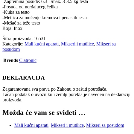
-Zapremina posude: 6.3 l /max. 3-3.5 kg testa
-Posuda od nerđajućeg čelika
-Kuka za testo
-Metlica za mućenje kremova i penastih testa
-Mešač za teže testo
Boja: Inox
Šifra proizvoda:
16531
Kategorije:
Mali kućni aparati
,
Mikseri i mutilice
,
Mikseri sa
posudom
Brends
Clatronic
DEKLARACIJA
Zagarantovana sva prava po Zakonu o zaštiti potrošača.
Tačan podatak o uvozniku i zemlji porekla je naveden na deklaraciji
proizvoda.
Možda će vam se svideti …
Mali kućni aparati
,
Mikseri i mutilice
,
Mikseri sa posudom