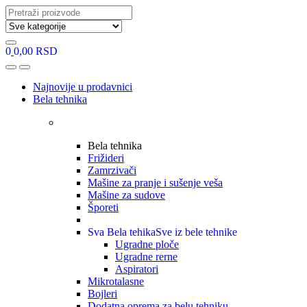
Search
for:
0
0,00
RSD
Open
Close
Najnovije u prodavnici
Bela tehnika
Bela tehnika
Frižideri
Zamrzivači
Mašine za pranje i sušenje veša
Mašine za sudove
Šporeti
Sva Bela tehika
Sve iz bele tehnike
Ugradne ploče
Ugradne rerne
Aspiratori
Mikrotalasne
Bojleri
Dodatna oprema za belu tehniku