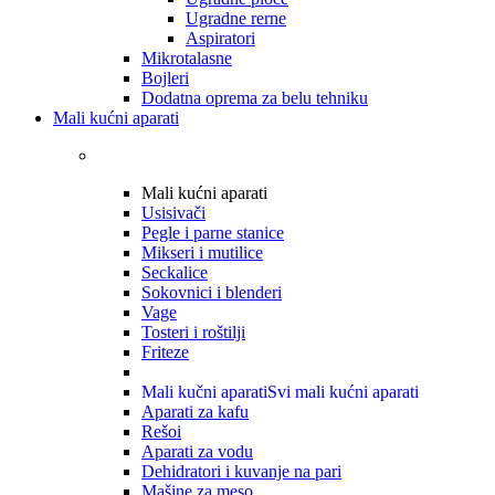
Ugradne rerne
Aspiratori
Mikrotalasne
Bojleri
Dodatna oprema za belu tehniku
Mali kućni aparati
Mali kućni aparati
Usisivači
Pegle i parne stanice
Mikseri i mutilice
Seckalice
Sokovnici i blenderi
Vage
Tosteri i roštilji
Friteze
Mali kučni aparati
Svi mali kućni aparati
Aparati za kafu
Rešoi
Aparati za vodu
Dehidratori i kuvanje na pari
Mašine za meso