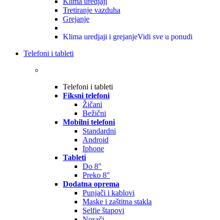
Klima uredjaji
Tretiranje vazduha
Grejanje
Klima uredjaji i grejanje
Vidi sve u ponudi
Telefoni i tableti
Telefoni i tableti
Fiksni telefoni
Žičani
Bežični
Mobilni telefoni
Standardni
Android
Iphone
Tableti
Do 8"
Preko 8"
Dodatna oprema
Punjači i kablovi
Maske i zaštitna stakla
Selfie štapovi
Nosači