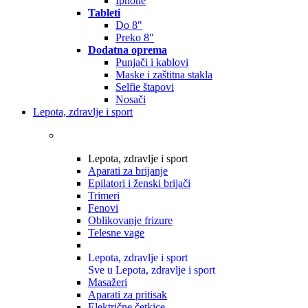
Iphone
Tableti
Do 8"
Preko 8"
Dodatna oprema
Punjači i kablovi
Maske i zaštitna stakla
Selfie štapovi
Nosači
Lepota, zdravlje i sport
Lepota, zdravlje i sport
Aparati za brijanje
Epilatori i ženski brijači
Trimeri
Fenovi
Oblikovanje frizure
Telesne vage
Lepota, zdravlje i sport
Sve u Lepota, zdravlje i sport
Masažeri
Aparati za pritisak
Električne četkice