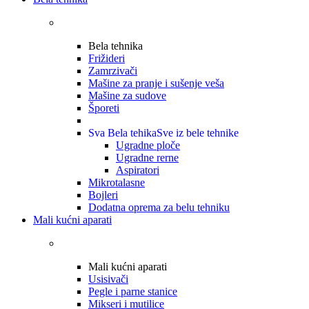
Bela tehnika
Frižideri
Zamrzivači
Mašine za pranje i sušenje veša
Mašine za sudove
Šporeti
Sva Bela tehika
Sve iz bele tehnike
Ugradne ploče
Ugradne rerne
Aspiratori
Mikrotalasne
Bojleri
Dodatna oprema za belu tehniku
Mali kućni aparati
Mali kućni aparati
Usisivači
Pegle i parne stanice
Mikseri i mutilice