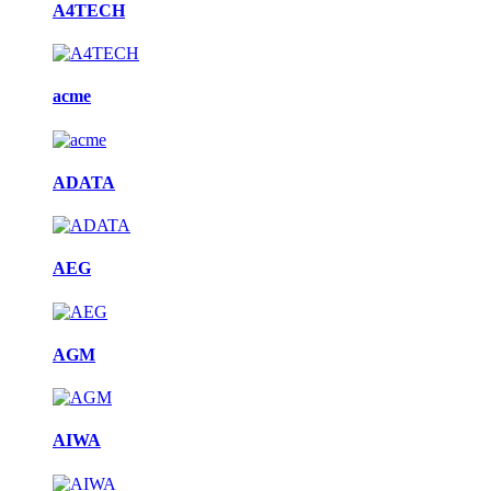
A4TECH
acme
ADATA
AEG
AGM
AIWA