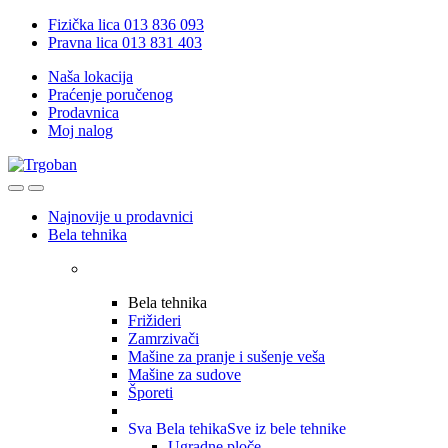
Skip
Skip
Fizička lica 013 836 093
to
to
Pravna lica 013 831 403
navigation
content
Naša lokacija
Praćenje poručenog
Prodavnica
Moj nalog
Open
Close
Najnovije u prodavnici
Bela tehnika
Bela tehnika
Frižideri
Zamrzivači
Mašine za pranje i sušenje veša
Mašine za sudove
Šporeti
Sva Bela tehika
Sve iz bele tehnike
Ugradne ploče