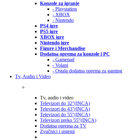
Konzole za igranje
- Playstation
- XBOX
- Nintendo
PS4 igre
PS5 igre
XBOX igre
Nintendo igre
Figure i Merchandise
Dodatna oprema za konzole i PC
- Gamepad
- Volani
- Ostala dodatna oprema za gaming
Tv, Audio i Video
Tv, audio i video
Televizori do 32"(INCA)
Televizori do 43"(INCA)
Televizori do 55"(INCA)
Televizori preko 55"(INCA)
Dodatna oprema za TV
Zvučnici i sistemi