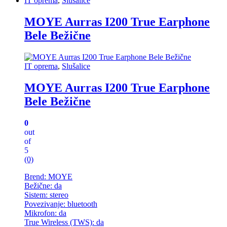
IT oprema
,
Slušalice
MOYE Aurras I200 True Earphone
Bele Bežične
IT oprema
,
Slušalice
MOYE Aurras I200 True Earphone
Bele Bežične
0
out
of
5
(0)
Brend: MOYE
Bežične: da
Sistem: stereo
Povezivanje: bluetooth
Mikrofon: da
True Wireless (TWS): da