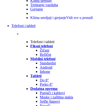
Klima uredjaji
Tretiranje vazduha
Grejanje
Klima uredjaji i grejanje
Vidi sve u ponudi
Telefoni i tableti
Telefoni i tableti
Fiksni telefoni
Žičani
Bežični
Mobilni telefoni
Standardni
Android
Iphone
Tableti
Do 8"
Preko 8"
Dodatna oprema
Punjači i kablovi
Maske i zaštitna stakla
Selfie štapovi
Nosači