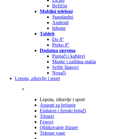
Žičani
Bežični
Mobilni telefoni
Standardni
Android
Iphone
Tableti
Do 8"
Preko 8"
Dodatna oprema
Punjači i kablovi
Maske i zaštitna stakla
Selfie štapovi
Nosači
Lepota, zdravlje i sport
Lepota, zdravlje i sport
Aparati za brijanje
Epilatori i ženski brijači
Trimeri
Fenovi
Oblikovanje frizure
Telesne vage