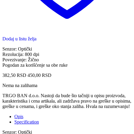
Dodaj u listu želja
Senzor: Optički
Rezolucija: 800 dpi
Povezivanje: Žično
Pogodan za korišćenje sa obe ruke
382,50
RSD
450,00
RSD
Nema na zalihama
TRGO BAN d.o.o. Nastoji da bude što tačniji u opisu proizvoda,
karakteristika i cena artikala, ali zadržava pravo na greške u opisima,
greške u cenama, i greške oko stanja zaliha. Hvala na razumevanju!
Opis
Specification
Senzor: Optički