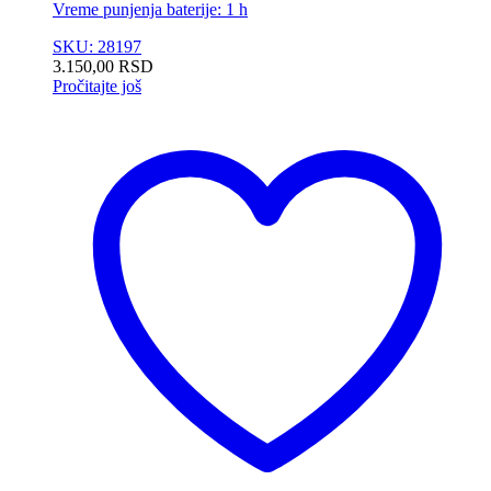
Vreme punjenja baterije: 1 h
SKU: 28197
3.150,00
RSD
Pročitajte još