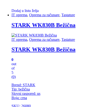
Dodaj u listu želja
IT oprema
,
Oprema za računare
,
Tastature
STARK WK830B Bežična
IT oprema
,
Oprema za računare
,
Tastature
STARK WK830B Bežična
0
out
of
5
(0)
Brend: STARK
Tip: bežična
Slovni raspored: us
Boja: crna
SKU: 26080