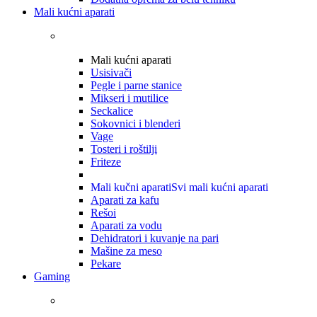
Mali kućni aparati
Mali kućni aparati
Usisivači
Pegle i parne stanice
Mikseri i mutilice
Seckalice
Sokovnici i blenderi
Vage
Tosteri i roštilji
Friteze
Mali kučni aparati
Svi mali kućni aparati
Aparati za kafu
Rešoi
Aparati za vodu
Dehidratori i kuvanje na pari
Mašine za meso
Pekare
Gaming