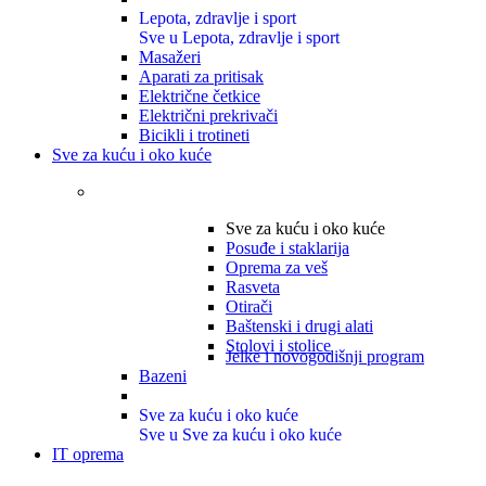
Lepota, zdravlje i sport
Sve u Lepota, zdravlje i sport
Masažeri
Aparati za pritisak
Električne četkice
Električni prekrivači
Bicikli i trotineti
Sve za kuću i oko kuće
Sve za kuću i oko kuće
Posuđe i staklarija
Oprema za veš
Rasveta
Otirači
Baštenski i drugi alati
Stolovi i stolice
Jelke i novogodišnji program
Bazeni
Sve za kuću i oko kuće
Sve u Sve za kuću i oko kuće
IT oprema