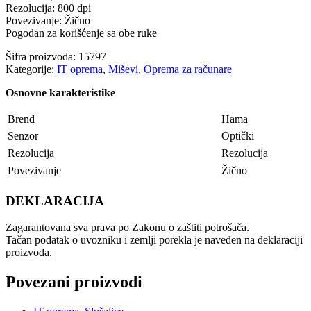
Rezolucija: 800 dpi
Povezivanje: Žično
Pogodan za korišćenje sa obe ruke
Šifra proizvoda:
15797
Kategorije:
IT oprema
,
Miševi
,
Oprema za računare
Osnovne karakteristike
Brend
Hama
Senzor
Optički
Rezolucija
Rezolucija
Povezivanje
Žično
DEKLARACIJA
Zagarantovana sva prava po Zakonu o zaštiti potrošača.
Tačan podatak o uvozniku i zemlji porekla je naveden na deklaraciji
proizvoda.
Povezani proizvodi