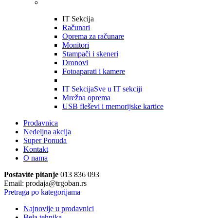
IT Sekcija
Računari
Oprema za računare
Monitori
Stampači i skeneri
Dronovi
Fotoaparati i kamere
IT Sekcija
Sve u IT sekciji
Mrežna oprema
USB fleševi i memorijske kartice
Prodavnica
Nedeljna akcija
Super Ponuda
Kontakt
O nama
Postavite pitanje
013 836 093
Email: prodaja@trgoban.rs
Pretraga po kategorijama
Najnovije u prodavnici
Bela tehnika