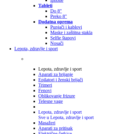
Iphone
Tableti
Do 8"
Preko 8"
Dodatna oprema
Punjači i kablovi
Maske i zaštitna stakla
Selfie štapovi
Nosači
Lepota, zdravlje i sport
Lepota, zdravlje i sport
Aparati za brijanje
Epilatori i ženski brijači
Trimeri
Fenovi
Oblikovanje frizure
Telesne vage
Lepota, zdravlje i sport
Sve u Lepota, zdravlje i sport
Masažeri
Aparati za pritisak
Električne četkice