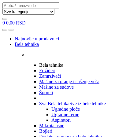
Search
for:
0
0,00
RSD
Open
Close
Najnovije u prodavnici
Bela tehnika
Bela tehnika
Frižideri
Zamrzivači
Mašine za pranje i sušenje veša
Mašine za sudove
Šporeti
Sva Bela tehika
Sve iz bele tehnike
Ugradne ploče
Ugradne rerne
Aspiratori
Mikrotalasne
Bojleri
Dodatna oprema za belu tehniku