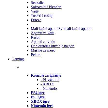
Seckalice
Sokovnici i blenderi
Vage
Tosteri i roštilji
Friteze
Mali kučni aparati
Svi mali kućni aparati
Aparati za kafu
Rešoi
Aparati za vodu
Dehidratori i kuvanje na pari
Mašine za meso
Pekare
Gaming
Konzole za igranje
- Playstation
- XBOX
- Nintendo
PS4 igre
PS5 igre
XBOX igre
Nintendo igre