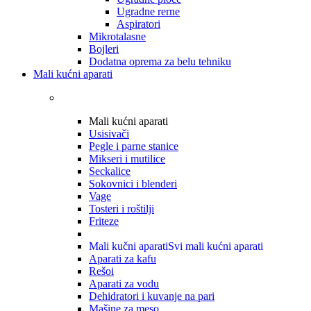
Ugradne rerne
Aspiratori
Mikrotalasne
Bojleri
Dodatna oprema za belu tehniku
Mali kućni aparati
Mali kućni aparati
Usisivači
Pegle i parne stanice
Mikseri i mutilice
Seckalice
Sokovnici i blenderi
Vage
Tosteri i roštilji
Friteze
Mali kučni aparati
Svi mali kućni aparati
Aparati za kafu
Rešoi
Aparati za vodu
Dehidratori i kuvanje na pari
Mašine za meso