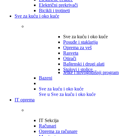
Električni prekrivači
Bicikli i trotineti
Sve za kuću i oko kuće
Sve za kuću i oko kuće
Posuđe i staklarija
Oprema za veš
Rasveta
Otirači
Baštenski i drugi alati
Stolovi i stolice
Jelke i novogodišnji program
Bazeni
Sve za kuću i oko kuće
Sve u Sve za kuću i oko kuće
IT oprema
IT Sekcija
Računari
Oprema za računare