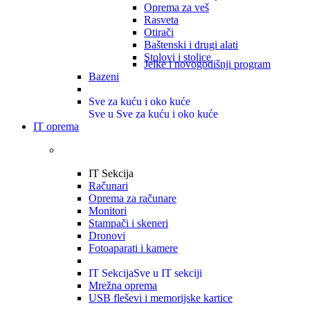
Oprema za veš
Rasveta
Otirači
Baštenski i drugi alati
Stolovi i stolice
Jelke i novogodišnji program
Bazeni
Sve za kuću i oko kuće
Sve u Sve za kuću i oko kuće
IT oprema
IT Sekcija
Računari
Oprema za računare
Monitori
Stampači i skeneri
Dronovi
Fotoaparati i kamere
IT Sekcija
Sve u IT sekciji
Mrežna oprema
USB fleševi i memorijske kartice