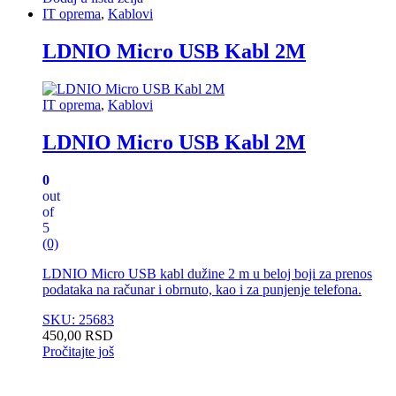
IT oprema
,
Kablovi
LDNIO Micro USB Kabl 2M
IT oprema
,
Kablovi
LDNIO Micro USB Kabl 2M
0
out
of
5
(0)
LDNIO Micro USB kabl dužine 2 m u beloj boji za prenos
podataka na računar i obrnuto, kao i za punjenje telefona.
SKU: 25683
450,00
RSD
Pročitajte još