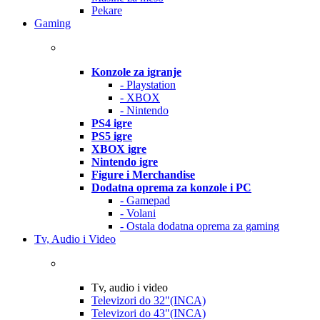
Pekare
Gaming
Konzole za igranje
- Playstation
- XBOX
- Nintendo
PS4 igre
PS5 igre
XBOX igre
Nintendo igre
Figure i Merchandise
Dodatna oprema za konzole i PC
- Gamepad
- Volani
- Ostala dodatna oprema za gaming
Tv, Audio i Video
Tv, audio i video
Televizori do 32"(INCA)
Televizori do 43"(INCA)