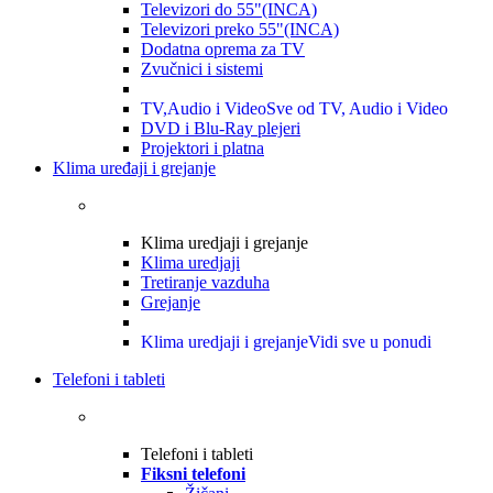
Televizori do 55"(INCA)
Televizori preko 55"(INCA)
Dodatna oprema za TV
Zvučnici i sistemi
TV,Audio i Video
Sve od TV, Audio i Video
DVD i Blu-Ray plejeri
Projektori i platna
Klima uređaji i grejanje
Klima uredjaji i grejanje
Klima uredjaji
Tretiranje vazduha
Grejanje
Klima uredjaji i grejanje
Vidi sve u ponudi
Telefoni i tableti
Telefoni i tableti
Fiksni telefoni