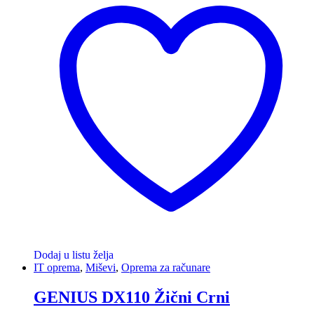
Dodaj u listu želja
IT oprema
,
Miševi
,
Oprema za računare
GENIUS DX110 Žični Crni