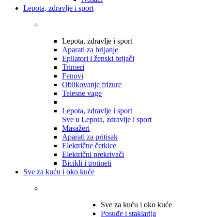
Lepota, zdravlje i sport
Lepota, zdravlje i sport
Aparati za brijanje
Epilatori i ženski brijači
Trimeri
Fenovi
Oblikovanje frizure
Telesne vage
Lepota, zdravlje i sport
Sve u Lepota, zdravlje i sport
Masažeri
Aparati za pritisak
Električne četkice
Električni prekrivači
Bicikli i trotineti
Sve za kuću i oko kuće
Sve za kuću i oko kuće
Posuđe i staklarija