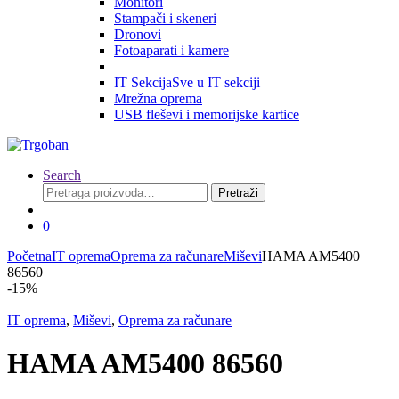
Monitori
Stampači i skeneri
Dronovi
Fotoaparati i kamere
IT Sekcija
Sve u IT sekciji
Mrežna oprema
USB fleševi i memorijske kartice
Search
Pretraga
Pretraži
za:
0
Početna
IT oprema
Oprema za računare
Miševi
HAMA AM5400
86560
-
15%
IT oprema
,
Miševi
,
Oprema za računare
HAMA AM5400 86560