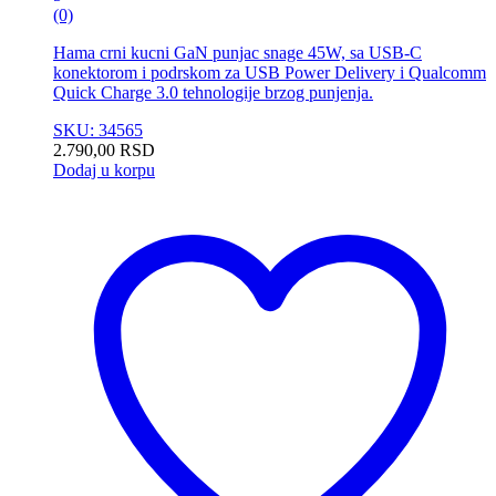
(0)
Hama crni kucni GaN punjac snage 45W, sa USB-C
konektorom i podrskom za USB Power Delivery i Qualcomm
Quick Charge 3.0 tehnologije brzog punjenja.
SKU: 34565
2.790,00
RSD
Dodaj u korpu