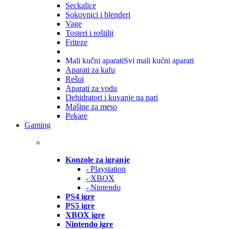
Seckalice
Sokovnici i blenderi
Vage
Tosteri i roštilji
Friteze
Mali kučni aparati
Svi mali kućni aparati
Aparati za kafu
Rešoi
Aparati za vodu
Dehidratori i kuvanje na pari
Mašine za meso
Pekare
Gaming
Konzole za igranje
- Playstation
- XBOX
- Nintendo
PS4 igre
PS5 igre
XBOX igre
Nintendo igre