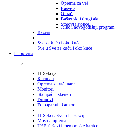
Oprema za veš
Rasveta
Otirači
Baštenski i drugi alati
Stolovi i stolice
Jelke i novogodišnji program
Bazeni
Sve za kuću i oko kuće
Sve u Sve za kuću i oko kuće
IT oprema
IT Sekcija
Računari
Oprema za računare
Monitori
Stampači i skeneri
Dronovi
Fotoaparati i kamere
IT Sekcija
Sve u IT sekciji
Mrežna oprema
USB fleševi i memorijske kartice