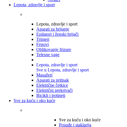
Lepota, zdravlje i sport
Lepota, zdravlje i sport
Aparati za brijanje
Epilatori i ženski brijači
Trimeri
Fenovi
Oblikovanje frizure
Telesne vage
Lepota, zdravlje i sport
Sve u Lepota, zdravlje i sport
Masažeri
Aparati za pritisak
Električne četkice
Električni prekrivači
Bicikli i trotineti
Sve za kuću i oko kuće
Sve za kuću i oko kuće
Posuđe i staklarija