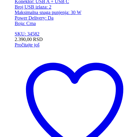
Konektor: USB A + USB C
Broj USB izlaza: 2
Maksimalna snaga punjenja: 30 W
Power Delivery: Da
Boja: Crna
SKU: 34582
2.390,00
RSD
Pročitajte još