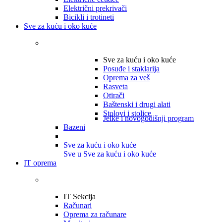
Električni prekrivači
Bicikli i trotineti
Sve za kuću i oko kuće
Sve za kuću i oko kuće
Posuđe i staklarija
Oprema za veš
Rasveta
Otirači
Baštenski i drugi alati
Stolovi i stolice
Jelke i novogodišnji program
Bazeni
Sve za kuću i oko kuće
Sve u Sve za kuću i oko kuće
IT oprema
IT Sekcija
Računari
Oprema za računare