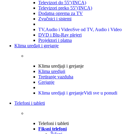
Televizori do 55"(INCA)
Televizori preko 55"(INCA)
Dodatna oprema za TV
Zvučnici i sistemi
TV,Audio i Video
Sve od TV, Audio i Video
DVD i Blu-Ray plejeri
Projektori i platna
Klima uređaji i grejanje
Klima uredjaji i grejanje
Klima uredjaji
Tretiranje vazduha
Grejanje
Klima uredjaji i grejanje
Vidi sve u ponudi
Telefoni i tableti
Telefoni i tableti
Fiksni telefoni