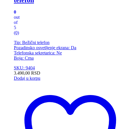
0
out
of
5
(0)
Tip: Bežični telefon
Pozadinsko osvetljenje ekrana: Da
Telefonska sekretarica: Ne
Boja: Crna
SKU: 9404
3.490,00
RSD
Dodaj u korpu