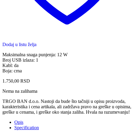
Dodaj u listu želja
Maksimalna snaga punjenja: 12 W
Broj USB izlaza: 1
Kabl: da
Boja: crna
1.750,00
RSD
Nema na zalihama
TRGO BAN d.o.o. Nastoji da bude što tačniji u opisu proizvoda,
karakteristika i cena artikala, ali zadržava pravo na greške u opisima,
greške u cenama, i greške oko stanja zaliha. Hvala na razumevanju!
Opis
Specification