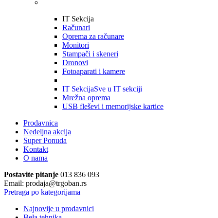
IT Sekcija
Računari
Oprema za računare
Monitori
Stampači i skeneri
Dronovi
Fotoaparati i kamere
IT Sekcija
Sve u IT sekciji
Mrežna oprema
USB fleševi i memorijske kartice
Prodavnica
Nedeljna akcija
Super Ponuda
Kontakt
O nama
Postavite pitanje
013 836 093
Email: prodaja@trgoban.rs
Pretraga po kategorijama
Najnovije u prodavnici
Bela tehnika