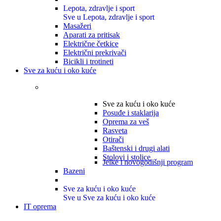
Lepota, zdravlje i sport
Sve u Lepota, zdravlje i sport
Masažeri
Aparati za pritisak
Električne četkice
Električni prekrivači
Bicikli i trotineti
Sve za kuću i oko kuće
Sve za kuću i oko kuće
Posuđe i staklarija
Oprema za veš
Rasveta
Otirači
Baštenski i drugi alati
Stolovi i stolice
Jelke i novogodišnji program
Bazeni
Sve za kuću i oko kuće
Sve u Sve za kuću i oko kuće
IT oprema