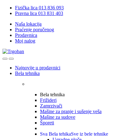
Skip
Skip
Fizička lica 013 836 093
to
to
Pravna lica 013 831 403
navigation
content
Naša lokacija
Praćenje poručenog
Prodavnica
Moj nalog
Open
Close
Najnovije u prodavnici
Bela tehnika
Bela tehnika
Frižideri
Zamrzivači
Mašine za pranje i sušenje veša
Mašine za sudove
Šporeti
Sva Bela tehika
Sve iz bele tehnike
Ugradne ploče