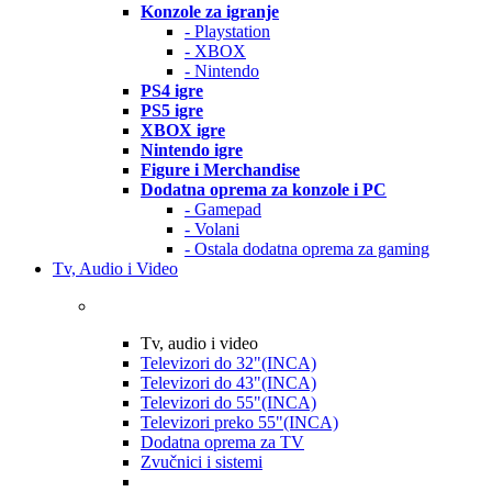
Konzole za igranje
- Playstation
- XBOX
- Nintendo
PS4 igre
PS5 igre
XBOX igre
Nintendo igre
Figure i Merchandise
Dodatna oprema za konzole i PC
- Gamepad
- Volani
- Ostala dodatna oprema za gaming
Tv, Audio i Video
Tv, audio i video
Televizori do 32"(INCA)
Televizori do 43"(INCA)
Televizori do 55"(INCA)
Televizori preko 55"(INCA)
Dodatna oprema za TV
Zvučnici i sistemi