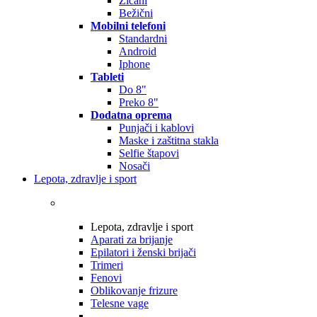
Žičani
Bežični
Mobilni telefoni
Standardni
Android
Iphone
Tableti
Do 8"
Preko 8"
Dodatna oprema
Punjači i kablovi
Maske i zaštitna stakla
Selfie štapovi
Nosači
Lepota, zdravlje i sport
Lepota, zdravlje i sport
Aparati za brijanje
Epilatori i ženski brijači
Trimeri
Fenovi
Oblikovanje frizure
Telesne vage