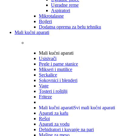
Ugradne rerne
Aspiratori
Mikrotalasne
Bojleri
Dodatna oprema za belu tehniku
Mali kućni aparati
Mali kućni aparati
Usisivači
Pegle i parne stanice
Mikseri i mutilice
Seckalice
Sokovnici i blenderi
Vage
Tosteri i roštilji
Friteze
Mali kučni aparati
Svi mali kućni aparati
Aparati za kafu
Rešoi
Aparati za vodu
Dehidratori i kuvanje na pari
Mašine za meso