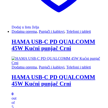
Dodaj u listu želja
Dodatna oprema
,
Punjači i kablovi
,
Telefoni i tableti
HAMA USB-C PD QUALCOMM
45W Kućni punjač Crni
Dodatna oprema
,
Punjači i kablovi
,
Telefoni i tableti
HAMA USB-C PD QUALCOMM
45W Kućni punjač Crni
0
out
of
5