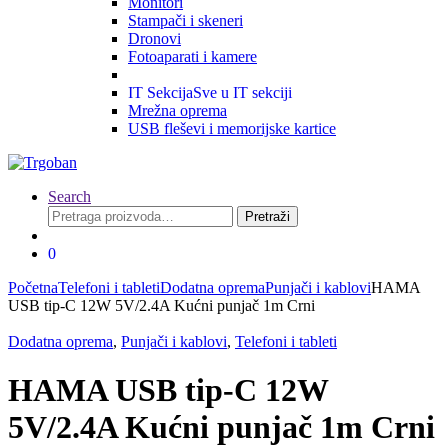
Monitori
Stampači i skeneri
Dronovi
Fotoaparati i kamere
IT Sekcija
Sve u IT sekciji
Mrežna oprema
USB fleševi i memorijske kartice
Search
Pretraga
Pretraži
za:
0
Početna
Telefoni i tableti
Dodatna oprema
Punjači i kablovi
HAMA
USB tip-C 12W 5V/2.4A Kućni punjač 1m Crni
Dodatna oprema
,
Punjači i kablovi
,
Telefoni i tableti
HAMA USB tip-C 12W
5V/2.4A Kućni punjač 1m Crni