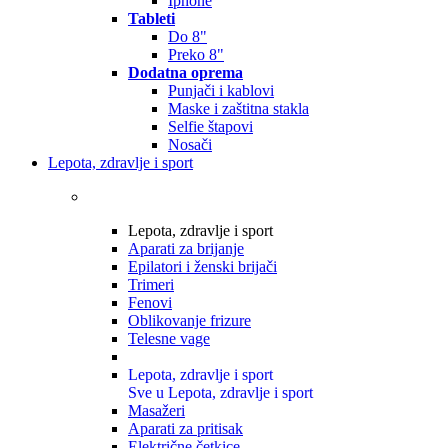
Iphone
Tableti
Do 8"
Preko 8"
Dodatna oprema
Punjači i kablovi
Maske i zaštitna stakla
Selfie štapovi
Nosači
Lepota, zdravlje i sport
Lepota, zdravlje i sport
Aparati za brijanje
Epilatori i ženski brijači
Trimeri
Fenovi
Oblikovanje frizure
Telesne vage
Lepota, zdravlje i sport
Sve u Lepota, zdravlje i sport
Masažeri
Aparati za pritisak
Električne četkice