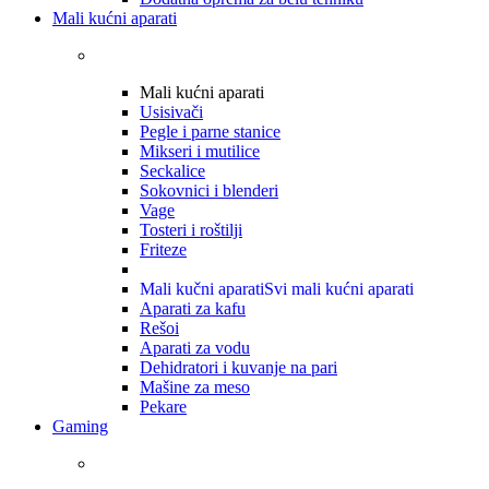
Mali kućni aparati
Mali kućni aparati
Usisivači
Pegle i parne stanice
Mikseri i mutilice
Seckalice
Sokovnici i blenderi
Vage
Tosteri i roštilji
Friteze
Mali kučni aparati
Svi mali kućni aparati
Aparati za kafu
Rešoi
Aparati za vodu
Dehidratori i kuvanje na pari
Mašine za meso
Pekare
Gaming