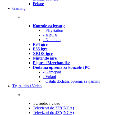
Pekare
Gaming
Konzole za igranje
- Playstation
- XBOX
- Nintendo
PS4 igre
PS5 igre
XBOX igre
Nintendo igre
Figure i Merchandise
Dodatna oprema za konzole i PC
- Gamepad
- Volani
- Ostala dodatna oprema za gaming
Tv, Audio i Video
Tv, audio i video
Televizori do 32"(INCA)
Televizori do 43"(INCA)