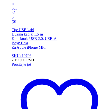
0
out
of
5
(0)
Tip: USB kabl
Dužina kabla: 1.5 m
Konektori: USB 2.0, USB-A
Boja: Bela
Za Apple iPhone MFI
SKU: 19796
2.190,00
RSD
Pročitajte još