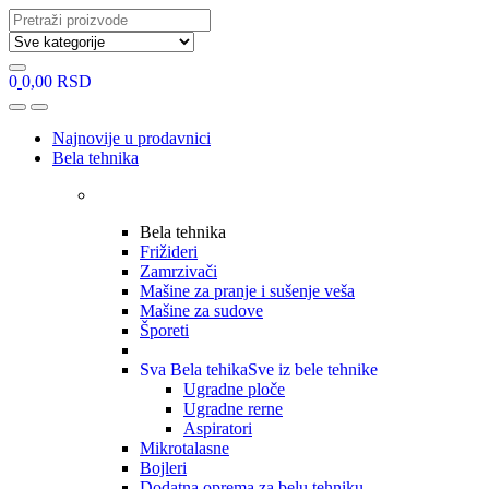
Search
for:
0
0,00
RSD
Open
Close
Najnovije u prodavnici
Bela tehnika
Bela tehnika
Frižideri
Zamrzivači
Mašine za pranje i sušenje veša
Mašine za sudove
Šporeti
Sva Bela tehika
Sve iz bele tehnike
Ugradne ploče
Ugradne rerne
Aspiratori
Mikrotalasne
Bojleri
Dodatna oprema za belu tehniku