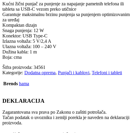
Kućni žični punjač za punjenje za napajanje pametnih telefona ili
tableta sa USB-C vezom preko utičnice
Garantuje maksimalnu brzinu punjenja sa punjenjem optimizovanim
za uređaj
Kompaktan dizajn
Snaga punjenja: 12 W
Konektor: USB Type-C
Izlazna voltaža: 5 V/2,4 A
Ulazna voltaža: 100 – 240 V
Dužina kabla: 1 m
Boja: crna
Šifra proizvoda:
34561
Kategorije:
Dodatna oprema
,
Punjači i kablovi
,
Telefoni i tableti
Brends
hama
DEKLARACIJA
Zagarantovana sva prava po Zakonu o zaštiti potrošača.
Tačan podatak o uvozniku i zemlji porekla je naveden na deklaraciji
proizvoda.