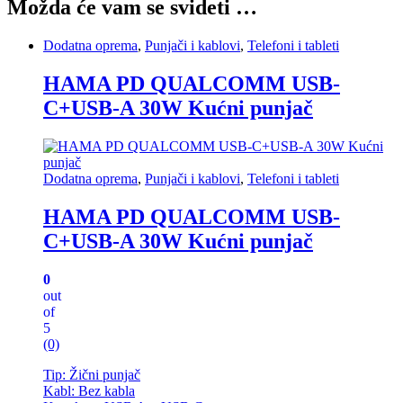
Možda će vam se svideti …
Dodatna oprema
,
Punjači i kablovi
,
Telefoni i tableti
HAMA PD QUALCOMM USB-
C+USB-A 30W Kućni punjač
Dodatna oprema
,
Punjači i kablovi
,
Telefoni i tableti
HAMA PD QUALCOMM USB-
C+USB-A 30W Kućni punjač
0
out
of
5
(0)
Tip: Žični punjač
Kabl: Bez kabla