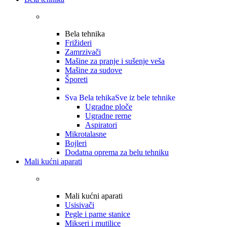
Bela tehnika
Frižideri
Zamrzivači
Mašine za pranje i sušenje veša
Mašine za sudove
Šporeti
Sva Bela tehika
Sve iz bele tehnike
Ugradne ploče
Ugradne rerne
Aspiratori
Mikrotalasne
Bojleri
Dodatna oprema za belu tehniku
Mali kućni aparati
Mali kućni aparati
Usisivači
Pegle i parne stanice
Mikseri i mutilice