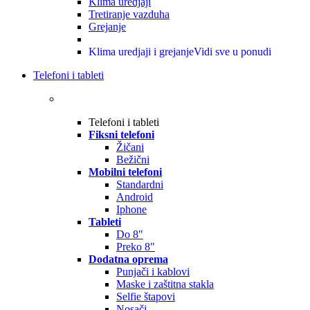
Klima uredjaji
Tretiranje vazduha
Grejanje
Klima uredjaji i grejanje
Vidi sve u ponudi
Telefoni i tableti
Telefoni i tableti
Fiksni telefoni
Žičani
Bežični
Mobilni telefoni
Standardni
Android
Iphone
Tableti
Do 8"
Preko 8"
Dodatna oprema
Punjači i kablovi
Maske i zaštitna stakla
Selfie štapovi
Nosači