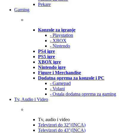
Pekare
Gaming
Konzole za igranje
- Playstation
- XBOX
- Nintendo
PS4 igre
PS5 igre
XBOX igre
Nintendo igre
Figure i Merchandise
Dodatna oprema za konzole i PC
- Gamepad
- Volani
- Ostala dodatna oprema za gaming
Tv, Audio i Video
Tv, audio i video
Televizori do 32"(INCA)
Televizori do 43"(INCA)