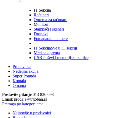
IT Sekcija
Računari
Oprema za računare
Monitori
Stampači i skeneri
Dronovi
Fotoaparati i kamere
IT Sekcija
Sve u IT sekciji
Mrežna oprema
USB fleševi i memorijske kartice
Prodavnica
Nedeljna akcija
Super Ponuda
Kontakt
O nama
Postavite pitanje
013 836 093
Email: prodaja@trgoban.rs
Pretraga po kategorijama
Najnovije u prodavnici
Bela tehnika