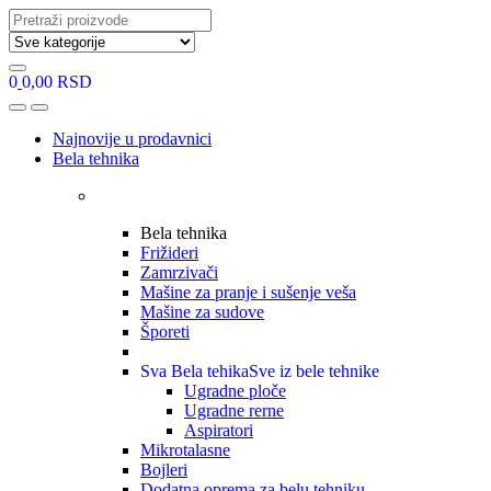
Search
for:
0
0,00
RSD
Open
Close
Najnovije u prodavnici
Bela tehnika
Bela tehnika
Frižideri
Zamrzivači
Mašine za pranje i sušenje veša
Mašine za sudove
Šporeti
Sva Bela tehika
Sve iz bele tehnike
Ugradne ploče
Ugradne rerne
Aspiratori
Mikrotalasne
Bojleri
Dodatna oprema za belu tehniku