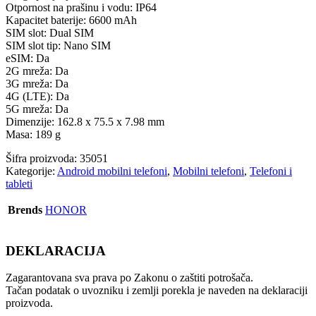
Otpornost na prašinu i vodu: IP64
Kapacitet baterije: 6600 mAh
SIM slot: Dual SIM
SIM slot tip: Nano SIM
eSIM: Da
2G mreža: Da
3G mreža: Da
4G (LTE): Da
5G mreža: Da
Dimenzije: 162.8 x 75.5 x 7.98 mm
Masa: 189 g
Šifra proizvoda:
35051
Kategorije:
Android mobilni telefoni
,
Mobilni telefoni
,
Telefoni i
tableti
Brends
HONOR
DEKLARACIJA
Zagarantovana sva prava po Zakonu o zaštiti potrošača.
Tačan podatak o uvozniku i zemlji porekla je naveden na deklaraciji
proizvoda.