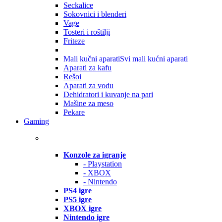
Seckalice
Sokovnici i blenderi
Vage
Tosteri i roštilji
Friteze
Mali kučni aparati
Svi mali kućni aparati
Aparati za kafu
Rešoi
Aparati za vodu
Dehidratori i kuvanje na pari
Mašine za meso
Pekare
Gaming
Konzole za igranje
- Playstation
- XBOX
- Nintendo
PS4 igre
PS5 igre
XBOX igre
Nintendo igre