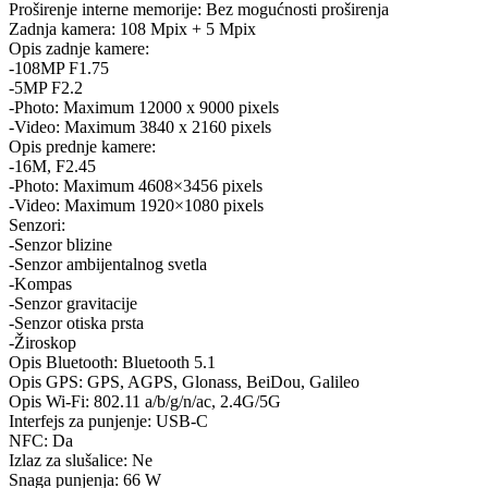
Proširenje interne memorije: Bez mogućnosti proširenja
Zadnja kamera: 108 Mpix + 5 Mpix
Opis zadnje kamere:
-108MP F1.75
-5MP F2.2
-Photo: Maximum 12000 x 9000 pixels
-Video: Maximum 3840 x 2160 pixels
Opis prednje kamere:
-16M, F2.45
-Photo: Maximum 4608×3456 pixels
-Video: Maximum 1920×1080 pixels
Senzori:
-Senzor blizine
-Senzor ambijentalnog svetla
-Kompas
-Senzor gravitacije
-Senzor otiska prsta
-Žiroskop
Opis Bluetooth: Bluetooth 5.1
Opis GPS: GPS, AGPS, Glonass, BeiDou, Galileo
Opis Wi-Fi: 802.11 a/b/g/n/ac, 2.4G/5G
Interfejs za punjenje: USB-C
NFC: Da
Izlaz za slušalice: Ne
Snaga punjenja: 66 W