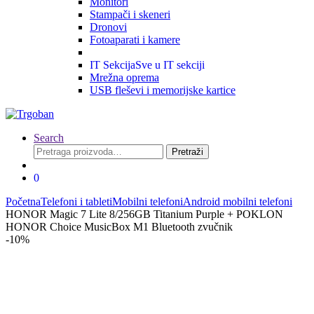
Monitori
Stampači i skeneri
Dronovi
Fotoaparati i kamere
IT Sekcija
Sve u IT sekciji
Mrežna oprema
USB fleševi i memorijske kartice
Search
Pretraga
Pretraži
za:
0
Početna
Telefoni i tableti
Mobilni telefoni
Android mobilni telefoni
HONOR Magic 7 Lite 8/256GB Titanium Purple + POKLON
HONOR Choice MusicBox M1 Bluetooth zvučnik
-
10%