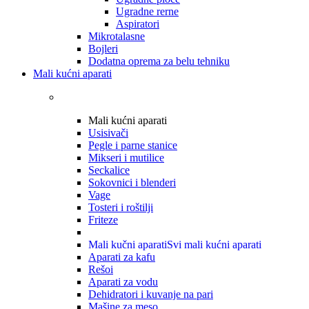
Ugradne rerne
Aspiratori
Mikrotalasne
Bojleri
Dodatna oprema za belu tehniku
Mali kućni aparati
Mali kućni aparati
Usisivači
Pegle i parne stanice
Mikseri i mutilice
Seckalice
Sokovnici i blenderi
Vage
Tosteri i roštilji
Friteze
Mali kučni aparati
Svi mali kućni aparati
Aparati za kafu
Rešoi
Aparati za vodu
Dehidratori i kuvanje na pari
Mašine za meso