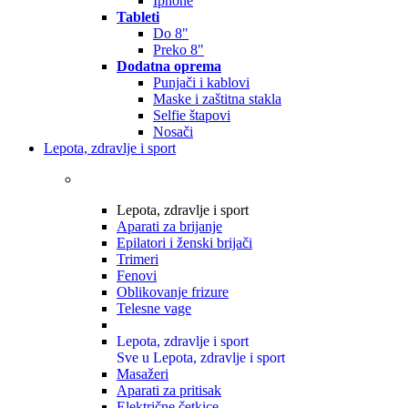
Iphone
Tableti
Do 8"
Preko 8"
Dodatna oprema
Punjači i kablovi
Maske i zaštitna stakla
Selfie štapovi
Nosači
Lepota, zdravlje i sport
Lepota, zdravlje i sport
Aparati za brijanje
Epilatori i ženski brijači
Trimeri
Fenovi
Oblikovanje frizure
Telesne vage
Lepota, zdravlje i sport
Sve u Lepota, zdravlje i sport
Masažeri
Aparati za pritisak
Električne četkice