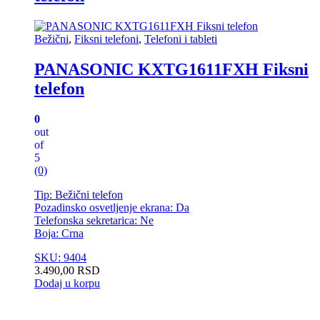
Bežični
,
Fiksni telefoni
,
Telefoni i tableti
PANASONIC KXTG1611FXH Fiksni
telefon
0
out
of
5
(0)
Tip: Bežični telefon
Pozadinsko osvetljenje ekrana: Da
Telefonska sekretarica: Ne
Boja: Crna
SKU: 9404
3.490,00
RSD
Dodaj u korpu