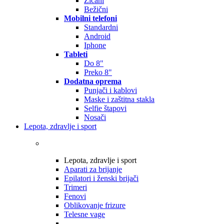
Žičani
Bežični
Mobilni telefoni
Standardni
Android
Iphone
Tableti
Do 8"
Preko 8"
Dodatna oprema
Punjači i kablovi
Maske i zaštitna stakla
Selfie štapovi
Nosači
Lepota, zdravlje i sport
Lepota, zdravlje i sport
Aparati za brijanje
Epilatori i ženski brijači
Trimeri
Fenovi
Oblikovanje frizure
Telesne vage