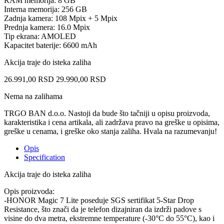
RAM memorija: 8 GB
Interna memorija: 256 GB
Zadnja kamera: 108 Mpix + 5 Mpix
Prednja kamera: 16.0 Mpix
Tip ekrana: AMOLED
Kapacitet baterije: 6600 mAh
Akcija traje do isteka zaliha
26.991,00
RSD
29.990,00
RSD
Nema na zalihama
TRGO BAN d.o.o. Nastoji da bude što tačniji u opisu proizvoda,
karakteristika i cena artikala, ali zadržava pravo na greške u opisima,
greške u cenama, i greške oko stanja zaliha. Hvala na razumevanju!
Opis
Specification
Akcija traje do isteka zaliha
Opis proizvoda:
-HONOR Magic 7 Lite poseduje SGS sertifikat 5-Star Drop
Resistance, što znači da je telefon dizajniran da izdrži padove s
visine do dva metra, ekstremne temperature (-30°C do 55°C), kao i