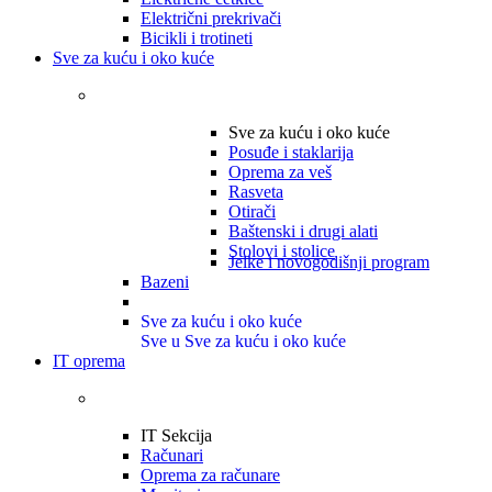
Električni prekrivači
Bicikli i trotineti
Sve za kuću i oko kuće
Sve za kuću i oko kuće
Posuđe i staklarija
Oprema za veš
Rasveta
Otirači
Baštenski i drugi alati
Stolovi i stolice
Jelke i novogodišnji program
Bazeni
Sve za kuću i oko kuće
Sve u Sve za kuću i oko kuće
IT oprema
IT Sekcija
Računari
Oprema za računare