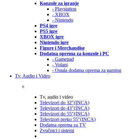
Konzole za igranje
- Playstation
- XBOX
- Nintendo
PS4 igre
PS5 igre
XBOX igre
Nintendo igre
Figure i Merchandise
Dodatna oprema za konzole i PC
- Gamepad
- Volani
- Ostala dodatna oprema za gaming
Tv, Audio i Video
Tv, audio i video
Televizori do 32"(INCA)
Televizori do 43"(INCA)
Televizori do 55"(INCA)
Televizori preko 55"(INCA)
Dodatna oprema za TV
Zvučnici i sistemi