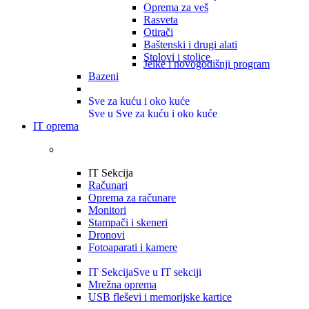
Oprema za veš
Rasveta
Otirači
Baštenski i drugi alati
Stolovi i stolice
Jelke i novogodišnji program
Bazeni
Sve za kuću i oko kuće
Sve u Sve za kuću i oko kuće
IT oprema
IT Sekcija
Računari
Oprema za računare
Monitori
Stampači i skeneri
Dronovi
Fotoaparati i kamere
IT Sekcija
Sve u IT sekciji
Mrežna oprema
USB fleševi i memorijske kartice