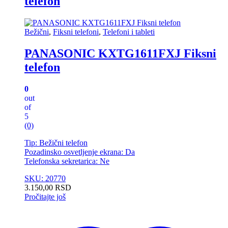
telefon
Bežični
,
Fiksni telefoni
,
Telefoni i tableti
PANASONIC KXTG1611FXJ Fiksni
telefon
0
out
of
5
(0)
Tip: Bežični telefon
Pozadinsko osvetljenje ekrana: Da
Telefonska sekretarica: Ne
SKU: 20770
3.150,00
RSD
Pročitajte još