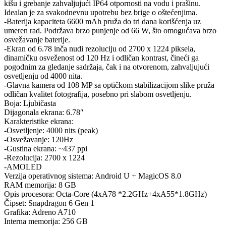
kišu i grebanje zahvaljujući IP64 otpornosti na vodu i prašinu.
Idealan je za svakodnevnu upotrebu bez brige o oštećenjima.
-Baterija kapaciteta 6600 mAh pruža do tri dana korišćenja uz
umeren rad. Podržava brzo punjenje od 66 W, što omogućava brzo
osvežavanje baterije.
-Ekran od 6.78 inča nudi rezoluciju od 2700 x 1224 piksela,
dinamičku osveženost od 120 Hz i odličan kontrast, čineći ga
pogodnim za gledanje sadržaja, čak i na otvorenom, zahvaljujući
osvetljenju od 4000 nita.
-Glavna kamera od 108 MP sa optičkom stabilizacijom slike pruža
odličan kvalitet fotografija, posebno pri slabom osvetljenju.
Boja: Ljubičasta
Dijagonala ekrana: 6.78″
Karakteristike ekrana:
-Osvetljenje: 4000 nits (peak)
-Osvežavanje: 120Hz
-Gustina ekrana: ~437 ppi
-Rezolucija: 2700 x 1224
-AMOLED
Verzija operativnog sistema: Android U + MagicOS 8.0
RAM memorija: 8 GB
Opis procesora: Octa-Core (4xA78 *2.2GHz+4xA55*1.8GHz)
Čipset: Snapdragon 6 Gen 1
Grafika: Adreno A710
Interna memorija: 256 GB