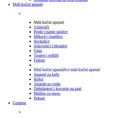
Mali kućni aparati
Mali kućni aparati
Usisivači
Pegle i parne stanice
Mikseri i mutilice
Seckalice
Sokovnici i blenderi
Vage
Tosteri i roštilji
Friteze
Mali kučni aparati
Svi mali kućni aparati
Aparati za kafu
Rešoi
Aparati za vodu
Dehidratori i kuvanje na pari
Mašine za meso
Pekare
Gaming