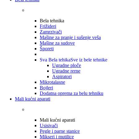
Bela tehnika
Frižideri
Zamrzivači
Mašine za pranje i sušenje veša
Mašine za sudove
Šporeti
Sva Bela tehika
Sve iz bele tehnike
Ugradne ploče
Ugradne rerne
Aspiratori
Mikrotalasne
Bojleri
Dodatna oprema za belu tehniku
Mali kućni aparati
Mali kućni aparati
Usisivači
Pegle i parne stanice
Mikseri i mutilice