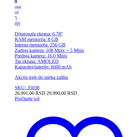
0
out
of
5
(0)
Dijagonala ekrana: 6.78″
RAM memorija: 8 GB
Interna memorija: 256 GB
Zadnja kamera: 108 Mpix + 5 Mpix
Prednja kamera: 16.0 Mpix
Tip ekrana: AMOLED
Kapacitet baterije: 6600 mAh
Akcija traje do isteka zaliha
SKU: 35038
26.991,00
RSD
29.990,00
RSD
Pročitajte još