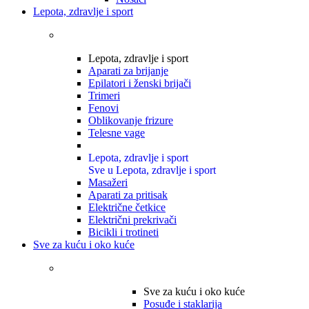
Lepota, zdravlje i sport
Lepota, zdravlje i sport
Aparati za brijanje
Epilatori i ženski brijači
Trimeri
Fenovi
Oblikovanje frizure
Telesne vage
Lepota, zdravlje i sport
Sve u Lepota, zdravlje i sport
Masažeri
Aparati za pritisak
Električne četkice
Električni prekrivači
Bicikli i trotineti
Sve za kuću i oko kuće
Sve za kuću i oko kuće
Posuđe i staklarija