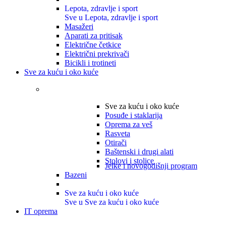
Lepota, zdravlje i sport
Sve u Lepota, zdravlje i sport
Masažeri
Aparati za pritisak
Električne četkice
Električni prekrivači
Bicikli i trotineti
Sve za kuću i oko kuće
Sve za kuću i oko kuće
Posuđe i staklarija
Oprema za veš
Rasveta
Otirači
Baštenski i drugi alati
Stolovi i stolice
Jelke i novogodišnji program
Bazeni
Sve za kuću i oko kuće
Sve u Sve za kuću i oko kuće
IT oprema