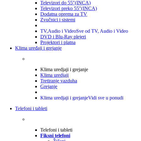
Televizori do 55"(INCA)
Televizori preko 55"(INCA)
Dodatna oprema za TV
Zvučnici i sistemi
TV,Audio i Video
Sve od TV, Audio i Video
DVD i Blu-Ray plejeri
Projektori i platna
Klima uređaji i grejanje
Klima uredjaji i grejanje
Klima uredjaji
Tretiranje vazduha
Grejanje
Klima uredjaji i grejanje
Vidi sve u ponudi
Telefoni i tableti
Telefoni i tableti
Fiksni telefoni