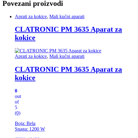
Povezani proizvodi
Aprati za kokice
,
Mali kućni aparati
CLATRONIC PM 3635 Aparat za
kokice
Aprati za kokice
,
Mali kućni aparati
CLATRONIC PM 3635 Aparat za
kokice
0
out
of
5
(0)
Boja: Bela
Snaga: 1200 W