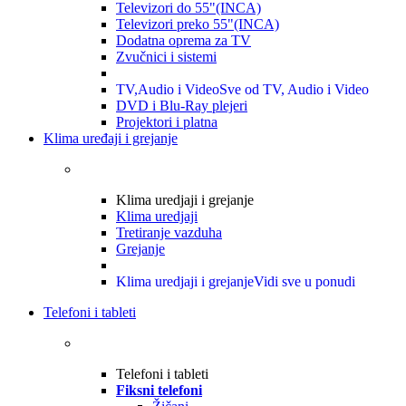
Televizori do 55"(INCA)
Televizori preko 55"(INCA)
Dodatna oprema za TV
Zvučnici i sistemi
TV,Audio i Video
Sve od TV, Audio i Video
DVD i Blu-Ray plejeri
Projektori i platna
Klima uređaji i grejanje
Klima uredjaji i grejanje
Klima uredjaji
Tretiranje vazduha
Grejanje
Klima uredjaji i grejanje
Vidi sve u ponudi
Telefoni i tableti
Telefoni i tableti
Fiksni telefoni