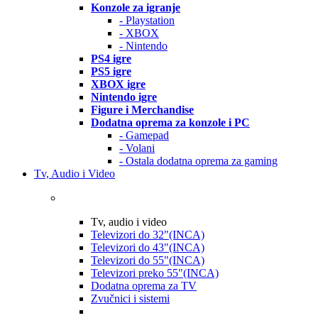
Konzole za igranje
- Playstation
- XBOX
- Nintendo
PS4 igre
PS5 igre
XBOX igre
Nintendo igre
Figure i Merchandise
Dodatna oprema za konzole i PC
- Gamepad
- Volani
- Ostala dodatna oprema za gaming
Tv, Audio i Video
Tv, audio i video
Televizori do 32"(INCA)
Televizori do 43"(INCA)
Televizori do 55"(INCA)
Televizori preko 55"(INCA)
Dodatna oprema za TV
Zvučnici i sistemi