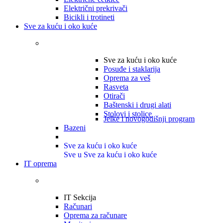
Električni prekrivači
Bicikli i trotineti
Sve za kuću i oko kuće
Sve za kuću i oko kuće
Posuđe i staklarija
Oprema za veš
Rasveta
Otirači
Baštenski i drugi alati
Stolovi i stolice
Jelke i novogodišnji program
Bazeni
Sve za kuću i oko kuće
Sve u Sve za kuću i oko kuće
IT oprema
IT Sekcija
Računari
Oprema za računare