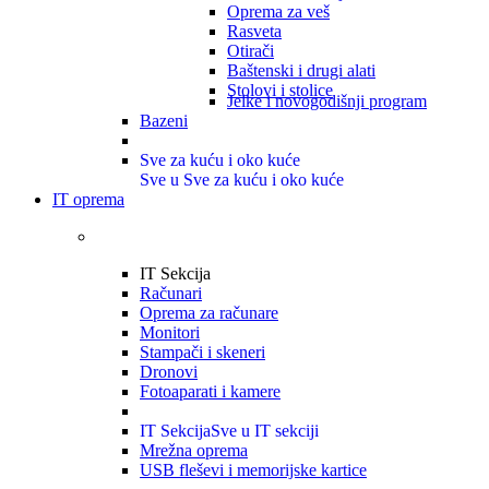
Oprema za veš
Rasveta
Otirači
Baštenski i drugi alati
Stolovi i stolice
Jelke i novogodišnji program
Bazeni
Sve za kuću i oko kuće
Sve u Sve za kuću i oko kuće
IT oprema
IT Sekcija
Računari
Oprema za računare
Monitori
Stampači i skeneri
Dronovi
Fotoaparati i kamere
IT Sekcija
Sve u IT sekciji
Mrežna oprema
USB fleševi i memorijske kartice