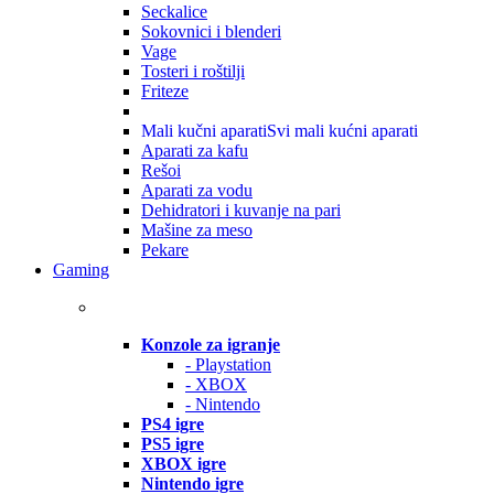
Seckalice
Sokovnici i blenderi
Vage
Tosteri i roštilji
Friteze
Mali kučni aparati
Svi mali kućni aparati
Aparati za kafu
Rešoi
Aparati za vodu
Dehidratori i kuvanje na pari
Mašine za meso
Pekare
Gaming
Konzole za igranje
- Playstation
- XBOX
- Nintendo
PS4 igre
PS5 igre
XBOX igre
Nintendo igre