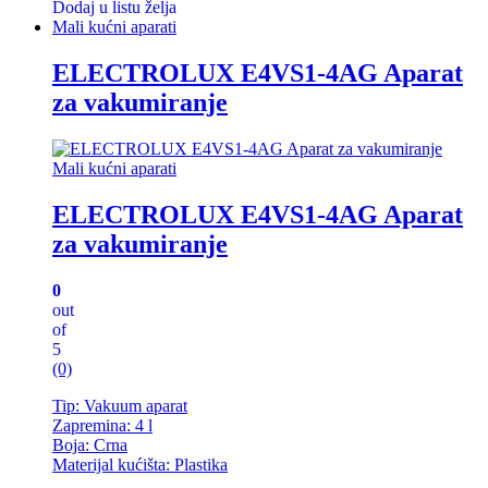
Dodaj u listu želja
Mali kućni aparati
ELECTROLUX E4VS1-4AG Aparat
za vakumiranje
Mali kućni aparati
ELECTROLUX E4VS1-4AG Aparat
za vakumiranje
0
out
of
5
(0)
Tip: Vakuum aparat
Zapremina: 4 l
Boja: Crna
Materijal kućišta: Plastika