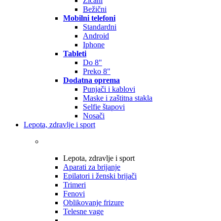
Žičani
Bežični
Mobilni telefoni
Standardni
Android
Iphone
Tableti
Do 8"
Preko 8"
Dodatna oprema
Punjači i kablovi
Maske i zaštitna stakla
Selfie štapovi
Nosači
Lepota, zdravlje i sport
Lepota, zdravlje i sport
Aparati za brijanje
Epilatori i ženski brijači
Trimeri
Fenovi
Oblikovanje frizure
Telesne vage