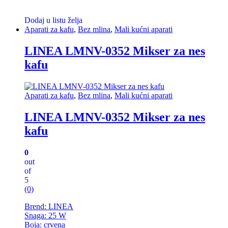
Dodaj u listu želja
Aparati za kafu
,
Bez mlina
,
Mali kućni aparati
LINEA LMNV-0352 Mikser za nes
kafu
Aparati za kafu
,
Bez mlina
,
Mali kućni aparati
LINEA LMNV-0352 Mikser za nes
kafu
0
out
of
5
(0)
Brend: LINEA
Snaga: 25 W
Boja: crvena