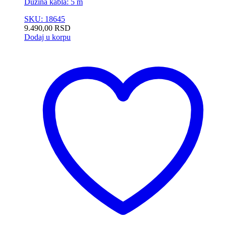
Dužina kabla: 5 m
SKU: 18645
9.490,00
RSD
Dodaj u korpu