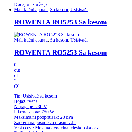
Dodaj u listu želja
Mali kućni aparati
,
Sa kesom
,
Usisivači
ROWENTA RO5253 Sa kesom
Mali kućni aparati
,
Sa kesom
,
Usisivači
ROWENTA RO5253 Sa kesom
0
out
of
5
(0)
Tip: Usisivač sa kesom
Boja:Crvena
Napajanje: 230 V
Ulazna snaga: 750 W
Maksimalni podpritisak: 28 kPa
Zapremina posude za prašinu: 3 l
Vrsta cevi: Metalna dvodelna teleskopska cev