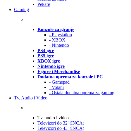
Pekare
Gaming
Konzole za igranje
- Playstation
- XBOX
- Nintendo
PS4 igre
PS5 igre
XBOX igre
Nintendo igre
Figure i Merchandise
Dodatna oprema za konzole i PC
- Gamepad
- Volani
- Ostala dodatna oprema za gaming
Tv, Audio i Video
Tv, audio i video
Televizori do 32"(INCA)
Televizori do 43"(INCA)