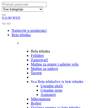
Search
for:
0
0,00
RSD
Open
Close
Najnovije u prodavnici
Bela tehnika
Bela tehnika
Frižideri
Zamrzivači
Mašine za pranje i sušenje veša
Mašine za sudove
Šporeti
Sva Bela tehika
Sve iz bele tehnike
Ugradne ploče
Ugradne rerne
Aspiratori
Mikrotalasne
Bojleri
Dodatna oprema za belu tehniku