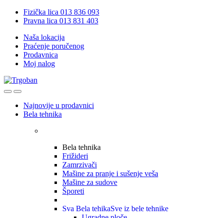
Skip
Skip
Fizička lica 013 836 093
to
to
Pravna lica 013 831 403
navigation
content
Naša lokacija
Praćenje poručenog
Prodavnica
Moj nalog
Open
Close
Najnovije u prodavnici
Bela tehnika
Bela tehnika
Frižideri
Zamrzivači
Mašine za pranje i sušenje veša
Mašine za sudove
Šporeti
Sva Bela tehika
Sve iz bele tehnike
Ugradne ploče