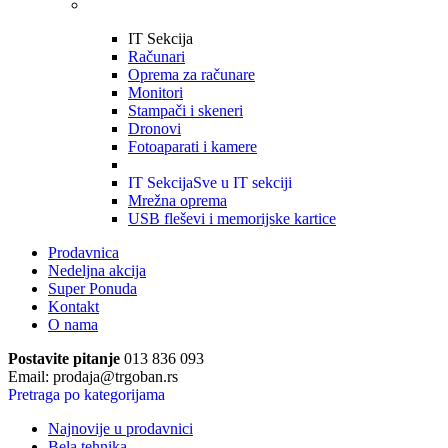
IT Sekcija
Računari
Oprema za računare
Monitori
Stampači i skeneri
Dronovi
Fotoaparati i kamere
IT Sekcija
Sve u IT sekciji
Mrežna oprema
USB fleševi i memorijske kartice
Prodavnica
Nedeljna akcija
Super Ponuda
Kontakt
O nama
Postavite pitanje
013 836 093
Email: prodaja@trgoban.rs
Pretraga po kategorijama
Najnovije u prodavnici
Bela tehnika