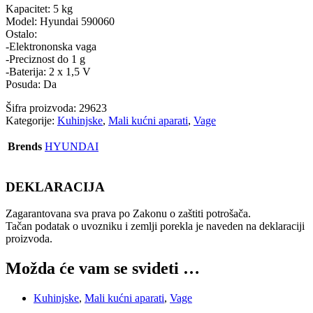
Kapacitet: 5 kg
Model: Hyundai 590060
Ostalo:
-Elektrononska vaga
-Preciznost do 1 g
-Baterija: 2 x 1,5 V
Posuda: Da
Šifra proizvoda:
29623
Kategorije:
Kuhinjske
,
Mali kućni aparati
,
Vage
Brends
HYUNDAI
DEKLARACIJA
Zagarantovana sva prava po Zakonu o zaštiti potrošača.
Tačan podatak o uvozniku i zemlji porekla je naveden na deklaraciji
proizvoda.
Možda će vam se svideti …
Kuhinjske
,
Mali kućni aparati
,
Vage