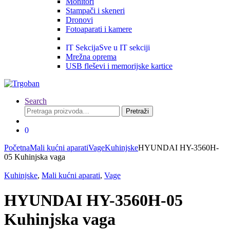
Monitori
Stampači i skeneri
Dronovi
Fotoaparati i kamere
IT Sekcija
Sve u IT sekciji
Mrežna oprema
USB fleševi i memorijske kartice
Search
Pretraga
Pretraži
za:
0
Početna
Mali kućni aparati
Vage
Kuhinjske
HYUNDAI HY-3560H-
05 Kuhinjska vaga
Kuhinjske
,
Mali kućni aparati
,
Vage
HYUNDAI HY-3560H-05
Kuhinjska vaga