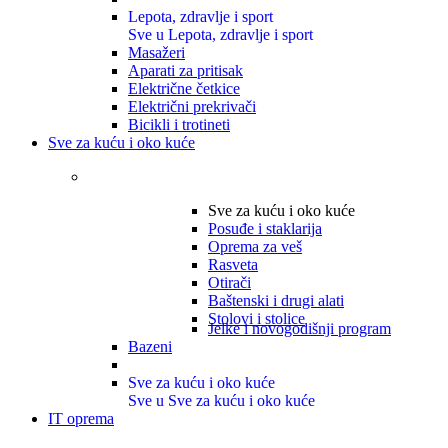
Lepota, zdravlje i sport
Sve u Lepota, zdravlje i sport
Masažeri
Aparati za pritisak
Električne četkice
Električni prekrivači
Bicikli i trotineti
Sve za kuću i oko kuće
Sve za kuću i oko kuće
Posuđe i staklarija
Oprema za veš
Rasveta
Otirači
Baštenski i drugi alati
Stolovi i stolice
Jelke i novogodišnji program
Bazeni
Sve za kuću i oko kuće
Sve u Sve za kuću i oko kuće
IT oprema