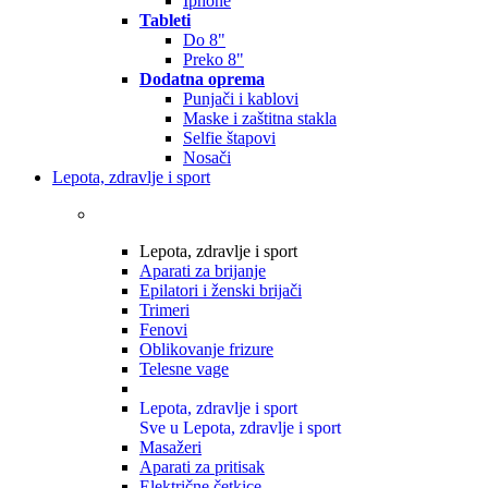
Iphone
Tableti
Do 8"
Preko 8"
Dodatna oprema
Punjači i kablovi
Maske i zaštitna stakla
Selfie štapovi
Nosači
Lepota, zdravlje i sport
Lepota, zdravlje i sport
Aparati za brijanje
Epilatori i ženski brijači
Trimeri
Fenovi
Oblikovanje frizure
Telesne vage
Lepota, zdravlje i sport
Sve u Lepota, zdravlje i sport
Masažeri
Aparati za pritisak
Električne četkice