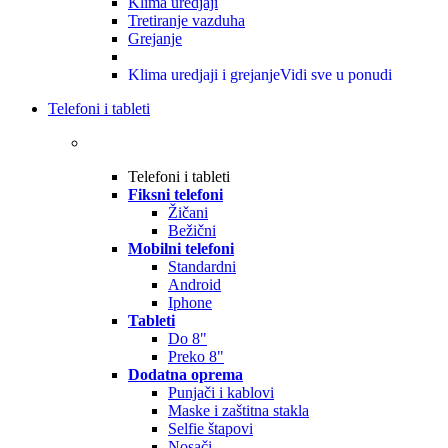
Klima uredjaji
Tretiranje vazduha
Grejanje
Klima uredjaji i grejanje
Vidi sve u ponudi
Telefoni i tableti
Telefoni i tableti
Fiksni telefoni
Žičani
Bežični
Mobilni telefoni
Standardni
Android
Iphone
Tableti
Do 8"
Preko 8"
Dodatna oprema
Punjači i kablovi
Maske i zaštitna stakla
Selfie štapovi
Nosači