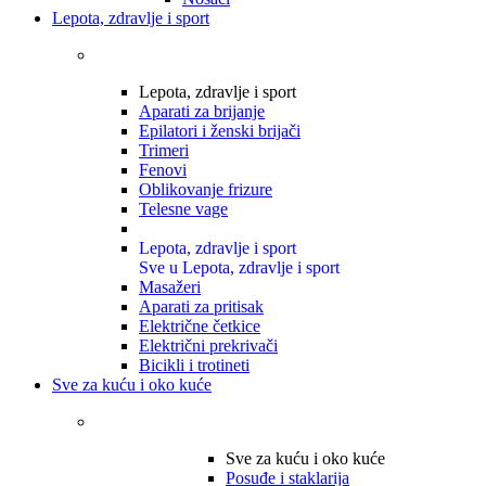
Lepota, zdravlje i sport
Lepota, zdravlje i sport
Aparati za brijanje
Epilatori i ženski brijači
Trimeri
Fenovi
Oblikovanje frizure
Telesne vage
Lepota, zdravlje i sport
Sve u Lepota, zdravlje i sport
Masažeri
Aparati za pritisak
Električne četkice
Električni prekrivači
Bicikli i trotineti
Sve za kuću i oko kuće
Sve za kuću i oko kuće
Posuđe i staklarija