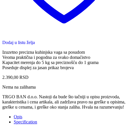
Dodaj u listu želja
Izuzetno precizna kuhinjska vaga sa posudom
Veoma praktična i pogodna za svako domaćistvo
Kapacitet merenja do 5 kg sa preciznošću do 1 grama
Poseduje displej za jasan prikaz brojeva
2.390,00
RSD
Nema na zalihama
TRGO BAN d.o.o. Nastoji da bude što tačniji u opisu proizvoda,
karakteristika i cena artikala, ali zadržava pravo na greške u opisima,
greške u cenama, i greške oko stanja zaliha. Hvala na razumevanju!
Opis
Specification