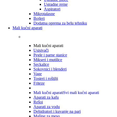
Ugradne rerne
Aspiratori
Mikrotalasne
Bojleri
Dodatna oprema za belu tehniku
Mali kućni aparati
Mali kućni aparati
Usisivači
Pegle i parne stanice
Mikseri i mutilice
Seckalice
Sokovnici i blenderi
Vage
Tosteri i roštilji
Friteze
Mali kučni aparati
Svi mali kućni aparati
Aparati za kafu
Rešoi
Aparati za vodu
Dehidratori i kuvanje na pari
Mašine za meso