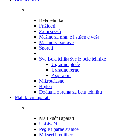
Bela tehnika
Frižideri
Zamrzivači
Mašine za pranje i sušenje veša
Mašine za sudove
Šporeti
Sva Bela tehika
Sve iz bele tehnike
Ugradne ploče
Ugradne rerne
Aspiratori
Mikrotalasne
Bojleri
Dodatna oprema za belu tehniku
Mali kućni aparati
Mali kućni aparati
Usisivači
Pegle i parne stanice
Mikseri i mutilice