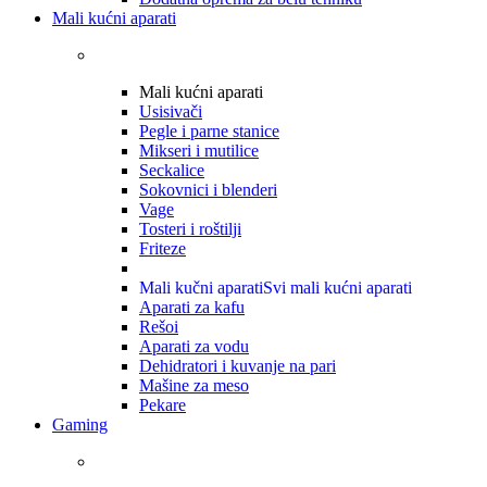
Mali kućni aparati
Mali kućni aparati
Usisivači
Pegle i parne stanice
Mikseri i mutilice
Seckalice
Sokovnici i blenderi
Vage
Tosteri i roštilji
Friteze
Mali kučni aparati
Svi mali kućni aparati
Aparati za kafu
Rešoi
Aparati za vodu
Dehidratori i kuvanje na pari
Mašine za meso
Pekare
Gaming