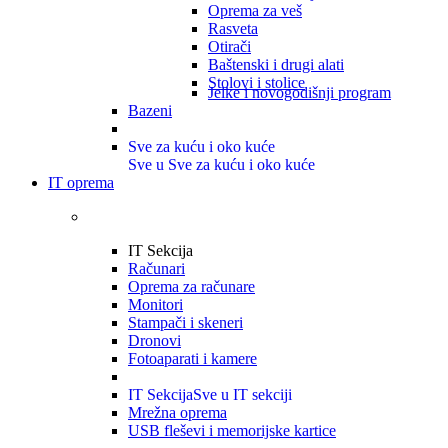
Oprema za veš
Rasveta
Otirači
Baštenski i drugi alati
Stolovi i stolice
Jelke i novogodišnji program
Bazeni
Sve za kuću i oko kuće
Sve u Sve za kuću i oko kuće
IT oprema
IT Sekcija
Računari
Oprema za računare
Monitori
Stampači i skeneri
Dronovi
Fotoaparati i kamere
IT Sekcija
Sve u IT sekciji
Mrežna oprema
USB fleševi i memorijske kartice