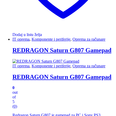
Dodaj u listu želja
IT oprema
,
Komponente i periferije
,
Oprema za računare
REDRAGON Saturn G807 Gamepad
IT oprema
,
Komponente i periferije
,
Oprema za računare
REDRAGON Saturn G807 Gamepad
0
out
of
5
(0)
Redragon Saturn G807 je gamepad za PC i Sony PS3