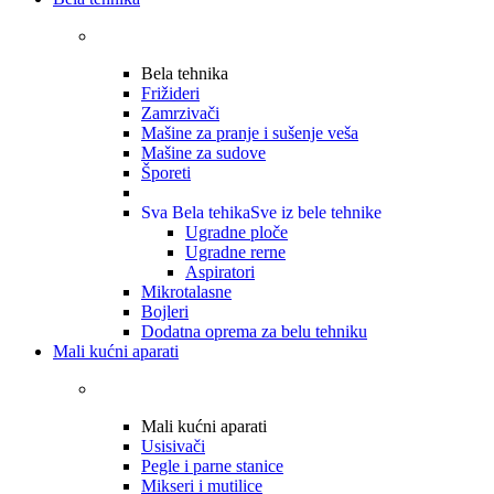
Bela tehnika
Frižideri
Zamrzivači
Mašine za pranje i sušenje veša
Mašine za sudove
Šporeti
Sva Bela tehika
Sve iz bele tehnike
Ugradne ploče
Ugradne rerne
Aspiratori
Mikrotalasne
Bojleri
Dodatna oprema za belu tehniku
Mali kućni aparati
Mali kućni aparati
Usisivači
Pegle i parne stanice
Mikseri i mutilice