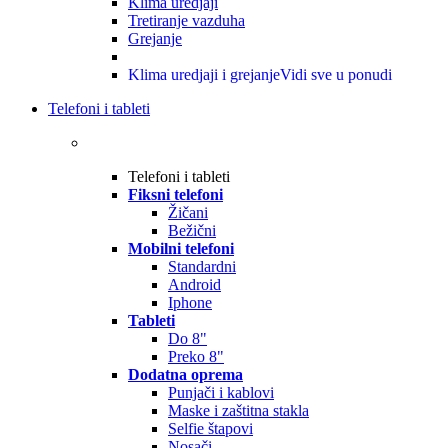
Klima uredjaji
Tretiranje vazduha
Grejanje
Klima uredjaji i grejanje
Vidi sve u ponudi
Telefoni i tableti
Telefoni i tableti
Fiksni telefoni
Žičani
Bežični
Mobilni telefoni
Standardni
Android
Iphone
Tableti
Do 8"
Preko 8"
Dodatna oprema
Punjači i kablovi
Maske i zaštitna stakla
Selfie štapovi
Nosači