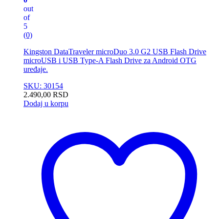
out
of
5
(0)
Kingston DataTraveler microDuo 3.0 G2 USB Flash Drive
microUSB i USB Type-A Flash Drive za Android OTG
uređaje.
SKU: 30154
2.490,00
RSD
Dodaj u korpu