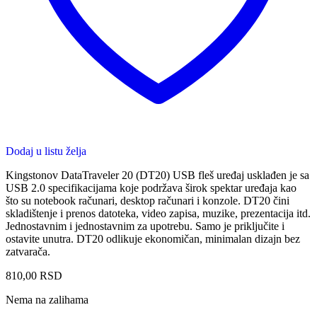
Dodaj u listu želja
Kingstonov DataTraveler 20 (DT20) USB fleš uređaj usklađen je sa
USB 2.0 specifikacijama koje podržava širok spektar uređaja kao
što su notebook računari, desktop računari i konzole. DT20 čini
skladištenje i prenos datoteka, video zapisa, muzike, prezentacija itd.
Jednostavnim i jednostavnim za upotrebu. Samo je priključite i
ostavite unutra. DT20 odlikuje ekonomičan, minimalan dizajn bez
zatvarača.
810,00
RSD
Nema na zalihama