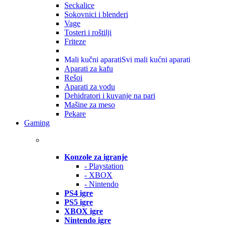
Seckalice
Sokovnici i blenderi
Vage
Tosteri i roštilji
Friteze
Mali kučni aparati
Svi mali kućni aparati
Aparati za kafu
Rešoi
Aparati za vodu
Dehidratori i kuvanje na pari
Mašine za meso
Pekare
Gaming
Konzole za igranje
- Playstation
- XBOX
- Nintendo
PS4 igre
PS5 igre
XBOX igre
Nintendo igre