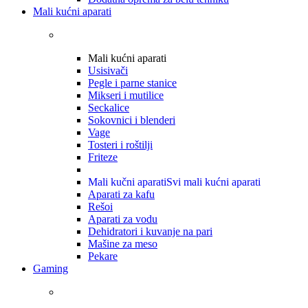
Mali kućni aparati
Mali kućni aparati
Usisivači
Pegle i parne stanice
Mikseri i mutilice
Seckalice
Sokovnici i blenderi
Vage
Tosteri i roštilji
Friteze
Mali kučni aparati
Svi mali kućni aparati
Aparati za kafu
Rešoi
Aparati za vodu
Dehidratori i kuvanje na pari
Mašine za meso
Pekare
Gaming