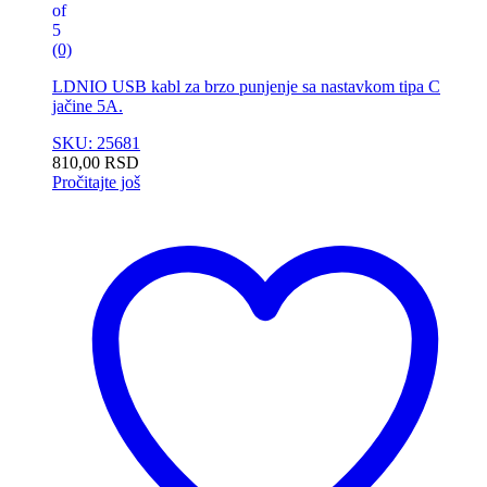
of
5
(0)
LDNIO USB kabl za brzo punjenje sa nastavkom tipa C
jačine 5A.
SKU: 25681
810,00
RSD
Pročitajte još