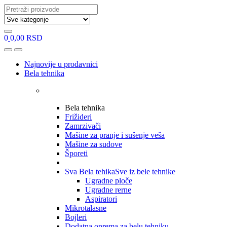
Search
for:
0
0,00
RSD
Open
Close
Najnovije u prodavnici
Bela tehnika
Bela tehnika
Frižideri
Zamrzivači
Mašine za pranje i sušenje veša
Mašine za sudove
Šporeti
Sva Bela tehika
Sve iz bele tehnike
Ugradne ploče
Ugradne rerne
Aspiratori
Mikrotalasne
Bojleri
Dodatna oprema za belu tehniku