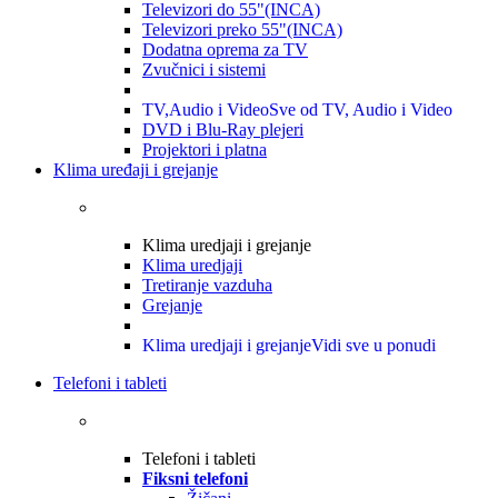
Televizori do 55"(INCA)
Televizori preko 55"(INCA)
Dodatna oprema za TV
Zvučnici i sistemi
TV,Audio i Video
Sve od TV, Audio i Video
DVD i Blu-Ray plejeri
Projektori i platna
Klima uređaji i grejanje
Klima uredjaji i grejanje
Klima uredjaji
Tretiranje vazduha
Grejanje
Klima uredjaji i grejanje
Vidi sve u ponudi
Telefoni i tableti
Telefoni i tableti
Fiksni telefoni