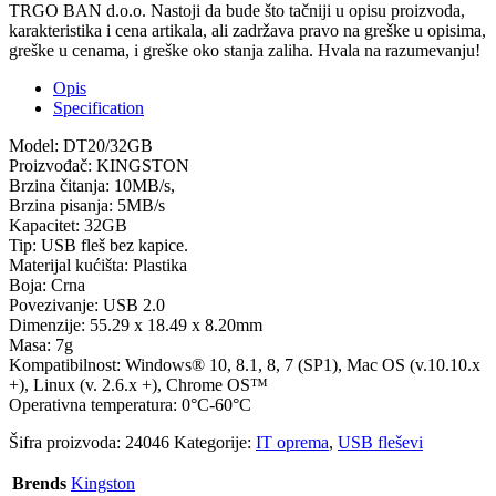
TRGO BAN d.o.o. Nastoji da bude što tačniji u opisu proizvoda,
karakteristika i cena artikala, ali zadržava pravo na greške u opisima,
greške u cenama, i greške oko stanja zaliha. Hvala na razumevanju!
Opis
Specification
Model: DT20/32GB
Proizvođač: KINGSTON
Brzina čitanja: 10MB/s,
Brzina pisanja: 5MB/s
Kapacitet: 32GB
Tip: USB fleš bez kapice.
Materijal kućišta: Plastika
Boja: Crna
Povezivanje: USB 2.0
Dimenzije: 55.29 x 18.49 x 8.20mm
Masa: 7g
Kompatibilnost: Windows® 10, 8.1, 8, 7 (SP1), Mac OS (v.10.10.x
+), Linux (v. 2.6.x +), Chrome OS™
Operativna temperatura: 0°C-60°C
Šifra proizvoda:
24046
Kategorije:
IT oprema
,
USB fleševi
Brends
Kingston