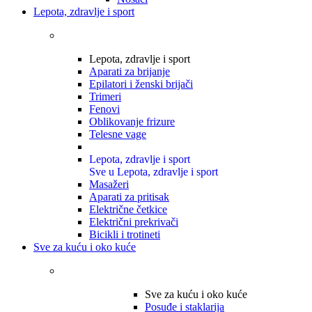
Lepota, zdravlje i sport
Lepota, zdravlje i sport
Aparati za brijanje
Epilatori i ženski brijači
Trimeri
Fenovi
Oblikovanje frizure
Telesne vage
Lepota, zdravlje i sport
Sve u Lepota, zdravlje i sport
Masažeri
Aparati za pritisak
Električne četkice
Električni prekrivači
Bicikli i trotineti
Sve za kuću i oko kuće
Sve za kuću i oko kuće
Posuđe i staklarija