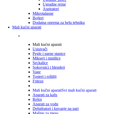
Ugradne rerne
Aspiratori
Mikrotalasne
Bojleri
Dodatna oprema za belu tehniku
Mali kućni aparati
Mali kućni aparati
Usisivači
Pegle i parne stanice
Mikseri i mutilice
Seckalice
Sokovnici i blenderi
Vage
Tosteri i roštilji
Friteze
Mali kučni aparati
Svi mali kućni aparati
Aparati za kafu
Rešoi
Aparati za vodu
Dehidratori i kuvanje na pari
Mašine za meso