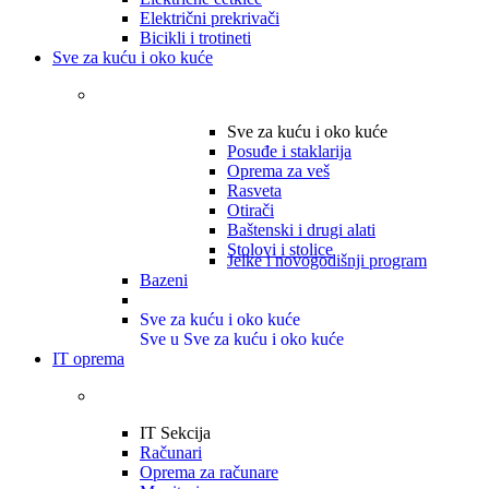
Električni prekrivači
Bicikli i trotineti
Sve za kuću i oko kuće
Sve za kuću i oko kuće
Posuđe i staklarija
Oprema za veš
Rasveta
Otirači
Baštenski i drugi alati
Stolovi i stolice
Jelke i novogodišnji program
Bazeni
Sve za kuću i oko kuće
Sve u Sve za kuću i oko kuće
IT oprema
IT Sekcija
Računari
Oprema za računare