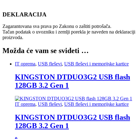
DEKLARACIJA
Zagarantovana sva prava po Zakonu o zaštiti potrošača.
Tačan podatak o uvozniku i zemlji porekla je naveden na deklaraciji
proizvoda.
Možda će vam se svideti …
IT oprema
,
USB fleševi
,
USB fleševi i memorijske kartice
KINGSTON DTDUO3G2 USB flash
128GB 3.2 Gen 1
IT oprema
,
USB fleševi
,
USB fleševi i memorijske kartice
KINGSTON DTDUO3G2 USB flash
128GB 3.2 Gen 1
0