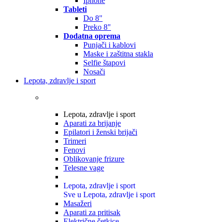
Iphone
Tableti
Do 8"
Preko 8"
Dodatna oprema
Punjači i kablovi
Maske i zaštitna stakla
Selfie štapovi
Nosači
Lepota, zdravlje i sport
Lepota, zdravlje i sport
Aparati za brijanje
Epilatori i ženski brijači
Trimeri
Fenovi
Oblikovanje frizure
Telesne vage
Lepota, zdravlje i sport
Sve u Lepota, zdravlje i sport
Masažeri
Aparati za pritisak
Električne četkice