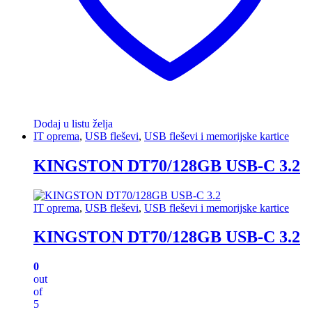
Dodaj u listu želja
IT oprema
,
USB fleševi
,
USB fleševi i memorijske kartice
KINGSTON DT70/128GB USB-C 3.2
IT oprema
,
USB fleševi
,
USB fleševi i memorijske kartice
KINGSTON DT70/128GB USB-C 3.2
0
out
of
5