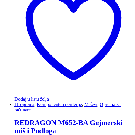
Dodaj u listu želja
IT oprema
,
Komponente i periferije
,
Miševi
,
Oprema za
računare
REDRAGON M652-BA Gejmerski
miš i Podloga