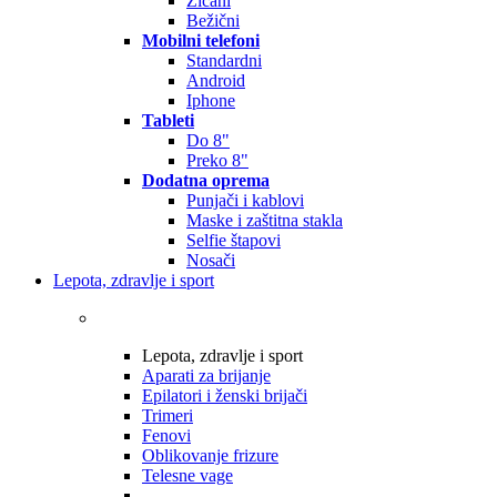
Žičani
Bežični
Mobilni telefoni
Standardni
Android
Iphone
Tableti
Do 8"
Preko 8"
Dodatna oprema
Punjači i kablovi
Maske i zaštitna stakla
Selfie štapovi
Nosači
Lepota, zdravlje i sport
Lepota, zdravlje i sport
Aparati za brijanje
Epilatori i ženski brijači
Trimeri
Fenovi
Oblikovanje frizure
Telesne vage