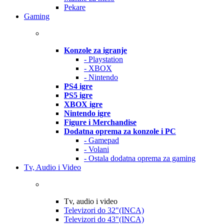
Pekare
Gaming
Konzole za igranje
- Playstation
- XBOX
- Nintendo
PS4 igre
PS5 igre
XBOX igre
Nintendo igre
Figure i Merchandise
Dodatna oprema za konzole i PC
- Gamepad
- Volani
- Ostala dodatna oprema za gaming
Tv, Audio i Video
Tv, audio i video
Televizori do 32"(INCA)
Televizori do 43"(INCA)