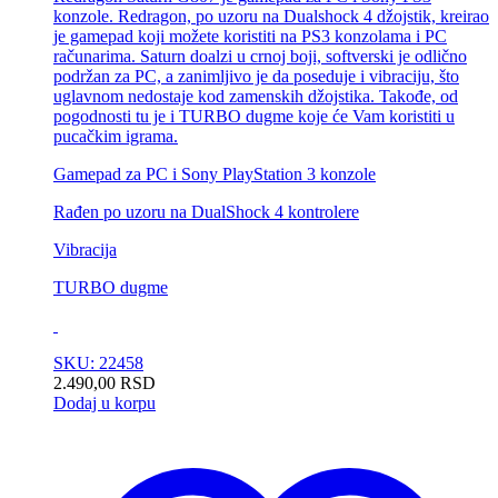
konzole. Redragon, po uzoru na Dualshock 4 džojstik, kreirao
je gamepad koji možete koristiti na PS3 konzolama i PC
računarima. Saturn doalzi u crnoj boji, softverski je odlično
podržan za PC, a zanimljivo je da poseduje i vibraciju, što
uglavnom nedostaje kod zamenskih džojstika. Takođe, od
pogodnosti tu je i TURBO dugme koje će Vam koristiti u
pucačkim igrama.
Gamepad za PC i Sony PlayStation 3 konzole
Rađen po uzoru na DualShock 4 kontrolere
Vibracija
TURBO dugme
SKU: 22458
2.490,00
RSD
Dodaj u korpu