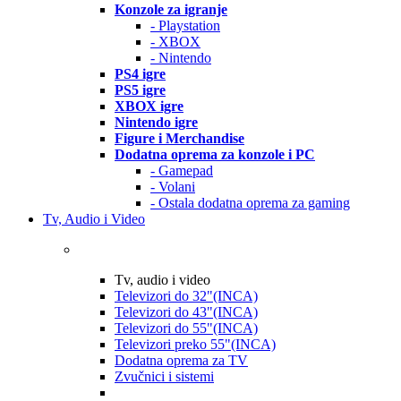
Konzole za igranje
- Playstation
- XBOX
- Nintendo
PS4 igre
PS5 igre
XBOX igre
Nintendo igre
Figure i Merchandise
Dodatna oprema za konzole i PC
- Gamepad
- Volani
- Ostala dodatna oprema za gaming
Tv, Audio i Video
Tv, audio i video
Televizori do 32"(INCA)
Televizori do 43"(INCA)
Televizori do 55"(INCA)
Televizori preko 55"(INCA)
Dodatna oprema za TV
Zvučnici i sistemi