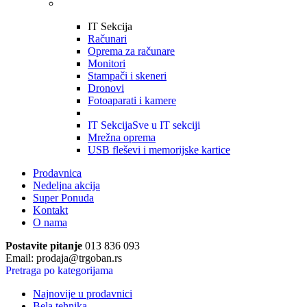
IT Sekcija
Računari
Oprema za računare
Monitori
Stampači i skeneri
Dronovi
Fotoaparati i kamere
IT Sekcija
Sve u IT sekciji
Mrežna oprema
USB fleševi i memorijske kartice
Prodavnica
Nedeljna akcija
Super Ponuda
Kontakt
O nama
Postavite pitanje
013 836 093
Email: prodaja@trgoban.rs
Pretraga po kategorijama
Najnovije u prodavnici
Bela tehnika