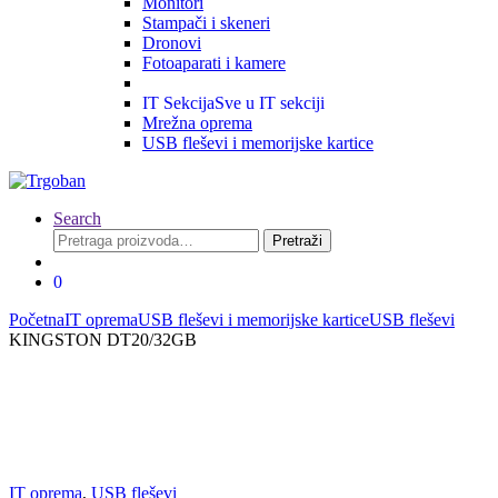
Monitori
Stampači i skeneri
Dronovi
Fotoaparati i kamere
IT Sekcija
Sve u IT sekciji
Mrežna oprema
USB fleševi i memorijske kartice
Search
Pretraga
Pretraži
za:
0
Početna
IT oprema
USB fleševi i memorijske kartice
USB fleševi
KINGSTON DT20/32GB
IT oprema
,
USB fleševi