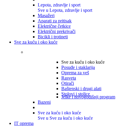
Lepota, zdravlje i sport
Sve u Lepota, zdravlje i sport
Masažeri
Aparati za pritisak
Električne četkice
Električni prekrivači
Bicikli i trotineti
Sve za kuću i oko kuće
Sve za kuću i oko kuće
Posuđe i staklarija
Oprema za veš
Rasveta
Otirači
Baštenski i drugi alati
Stolovi i stolice
Jelke i novogodišnji program
Bazeni
Sve za kuću i oko kuće
Sve u Sve za kuću i oko kuće
IT oprema