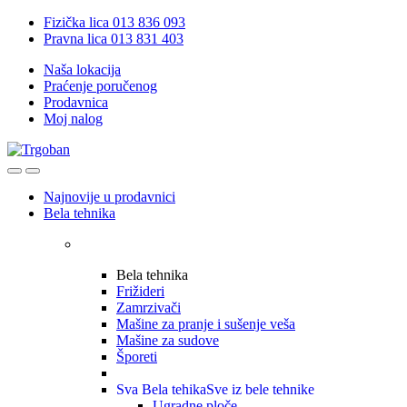
Skip
Skip
Fizička lica 013 836 093
to
to
Pravna lica 013 831 403
navigation
content
Naša lokacija
Praćenje poručenog
Prodavnica
Moj nalog
Open
Close
Najnovije u prodavnici
Bela tehnika
Bela tehnika
Frižideri
Zamrzivači
Mašine za pranje i sušenje veša
Mašine za sudove
Šporeti
Sva Bela tehika
Sve iz bele tehnike
Ugradne ploče