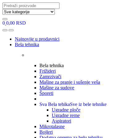
Search
for:
0
0,00
RSD
Open
Close
Najnovije u prodavnici
Bela tehnika
Bela tehnika
Frižideri
Zamrzivači
Mašine za pranje i sušenje veša
Mašine za sudove
Šporeti
Sva Bela tehika
Sve iz bele tehnike
Ugradne ploče
Ugradne rerne
Aspiratori
Mikrotalasne
Bojleri
Dodatna oprema za belu tehniku