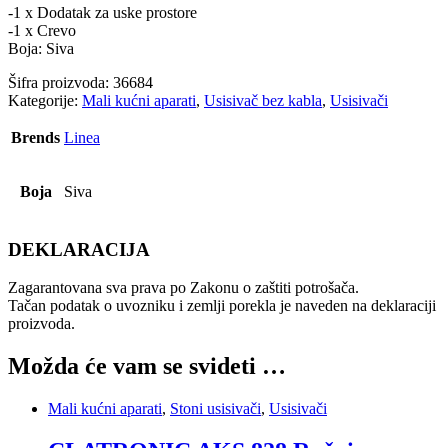
-1 x Dodatak za uske prostore
-1 x Crevo
Boja: Siva
Šifra proizvoda:
36684
Kategorije:
Mali kućni aparati
,
Usisivač bez kabla
,
Usisivači
Brends
Linea
Boja
Siva
DEKLARACIJA
Zagarantovana sva prava po Zakonu o zaštiti potrošača.
Tačan podatak o uvozniku i zemlji porekla je naveden na deklaraciji
proizvoda.
Možda će vam se svideti …
Mali kućni aparati
,
Stoni usisivači
,
Usisivači