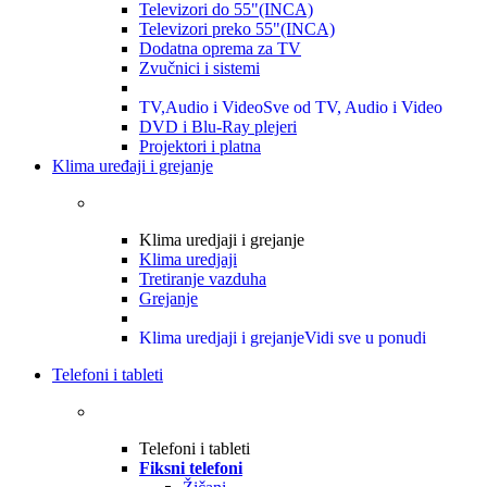
Televizori do 55"(INCA)
Televizori preko 55"(INCA)
Dodatna oprema za TV
Zvučnici i sistemi
TV,Audio i Video
Sve od TV, Audio i Video
DVD i Blu-Ray plejeri
Projektori i platna
Klima uređaji i grejanje
Klima uredjaji i grejanje
Klima uredjaji
Tretiranje vazduha
Grejanje
Klima uredjaji i grejanje
Vidi sve u ponudi
Telefoni i tableti
Telefoni i tableti
Fiksni telefoni