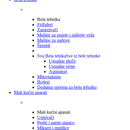
Bela tehnika
Frižideri
Zamrzivači
Mašine za pranje i sušenje veša
Mašine za sudove
Šporeti
Sva Bela tehika
Sve iz bele tehnike
Ugradne ploče
Ugradne rerne
Aspiratori
Mikrotalasne
Bojleri
Dodatna oprema za belu tehniku
Mali kućni aparati
Mali kućni aparati
Usisivači
Pegle i parne stanice
Mikseri i mutilice