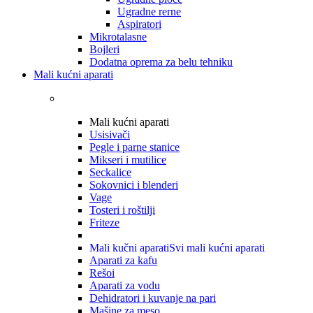
Ugradne rerne
Aspiratori
Mikrotalasne
Bojleri
Dodatna oprema za belu tehniku
Mali kućni aparati
Mali kućni aparati
Usisivači
Pegle i parne stanice
Mikseri i mutilice
Seckalice
Sokovnici i blenderi
Vage
Tosteri i roštilji
Friteze
Mali kučni aparati
Svi mali kućni aparati
Aparati za kafu
Rešoi
Aparati za vodu
Dehidratori i kuvanje na pari
Mašine za meso