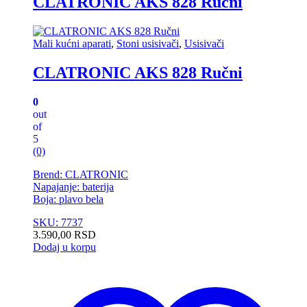
CLATRONIC AKS 828 Ručni
Mali kućni aparati
,
Stoni usisivači
,
Usisivači
CLATRONIC AKS 828 Ručni
0
out
of
5
(0)
Brend: CLATRONIC
Napajanje: baterija
Boja: plavo bela
SKU: 7737
3.590,00
RSD
Dodaj u korpu