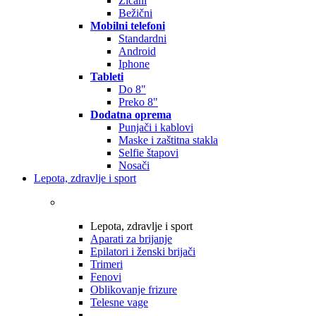
Žičani
Bežični
Mobilni telefoni
Standardni
Android
Iphone
Tableti
Do 8"
Preko 8"
Dodatna oprema
Punjači i kablovi
Maske i zaštitna stakla
Selfie štapovi
Nosači
Lepota, zdravlje i sport
Lepota, zdravlje i sport
Aparati za brijanje
Epilatori i ženski brijači
Trimeri
Fenovi
Oblikovanje frizure
Telesne vage