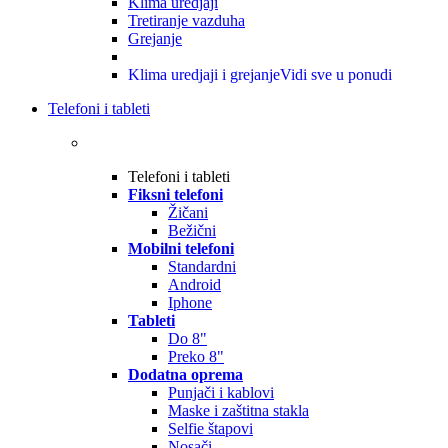
Klima uredjaji
Tretiranje vazduha
Grejanje
Klima uredjaji i grejanje
Vidi sve u ponudi
Telefoni i tableti
Telefoni i tableti
Fiksni telefoni
Žičani
Bežični
Mobilni telefoni
Standardni
Android
Iphone
Tableti
Do 8"
Preko 8"
Dodatna oprema
Punjači i kablovi
Maske i zaštitna stakla
Selfie štapovi
Nosači