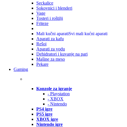
Seckalice
Sokovnici i blenderi
Vage
Tosteri i roštilji
Friteze
Mali kučni aparati
Svi mali kućni aparati
Aparati za kafu
Rešoi
Aparati za vodu
Dehidratori i kuvanje na pari
Mašine za meso
Pekare
Gaming
Konzole za igranje
- Playstation
- XBOX
- Nintendo
PS4 igre
PS5 igre
XBOX igre
Nintendo igre