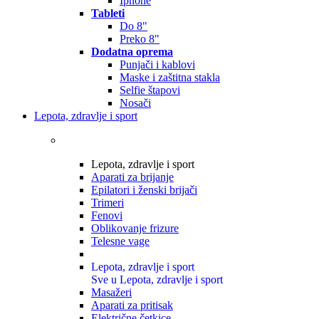
Iphone
Tableti
Do 8"
Preko 8"
Dodatna oprema
Punjači i kablovi
Maske i zaštitna stakla
Selfie štapovi
Nosači
Lepota, zdravlje i sport
Lepota, zdravlje i sport
Aparati za brijanje
Epilatori i ženski brijači
Trimeri
Fenovi
Oblikovanje frizure
Telesne vage
Lepota, zdravlje i sport
Sve u Lepota, zdravlje i sport
Masažeri
Aparati za pritisak
Električne četkice