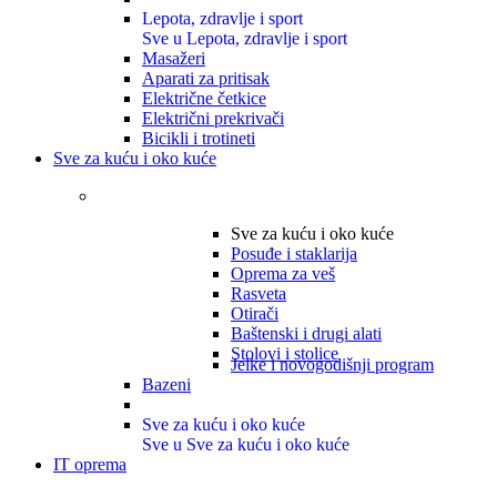
Lepota, zdravlje i sport
Sve u Lepota, zdravlje i sport
Masažeri
Aparati za pritisak
Električne četkice
Električni prekrivači
Bicikli i trotineti
Sve za kuću i oko kuće
Sve za kuću i oko kuće
Posuđe i staklarija
Oprema za veš
Rasveta
Otirači
Baštenski i drugi alati
Stolovi i stolice
Jelke i novogodišnji program
Bazeni
Sve za kuću i oko kuće
Sve u Sve za kuću i oko kuće
IT oprema