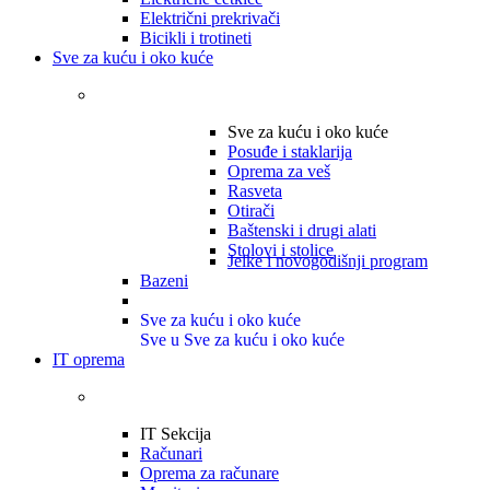
Električni prekrivači
Bicikli i trotineti
Sve za kuću i oko kuće
Sve za kuću i oko kuće
Posuđe i staklarija
Oprema za veš
Rasveta
Otirači
Baštenski i drugi alati
Stolovi i stolice
Jelke i novogodišnji program
Bazeni
Sve za kuću i oko kuće
Sve u Sve za kuću i oko kuće
IT oprema
IT Sekcija
Računari
Oprema za računare