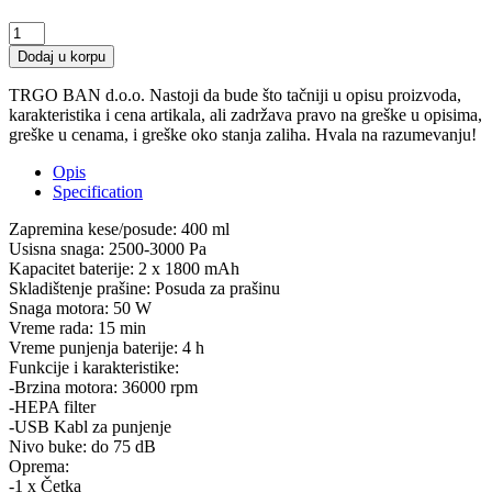
LINEA
LVCP-
Dodaj u korpu
0621
Ručni
TRGO BAN d.o.o. Nastoji da bude što tačniji u opisu proizvoda,
usisivač
karakteristika i cena artikala, ali zadržava pravo na greške u opisima,
quantity
greške u cenama, i greške oko stanja zaliha. Hvala na razumevanju!
Opis
Specification
Zapremina kese/posude: 400 ml
Usisna snaga: 2500-3000 Pa
Kapacitet baterije: 2 x 1800 mAh
Skladištenje prašine: Posuda za prašinu
Snaga motora: 50 W
Vreme rada: 15 min
Vreme punjenja baterije: 4 h
Funkcije i karakteristike:
-Brzina motora: 36000 rpm
-HEPA filter
-USB Kabl za punjenje
Nivo buke: do 75 dB
Oprema:
-1 x Četka