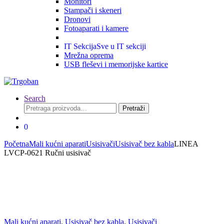
Monitori
Stampači i skeneri
Dronovi
Fotoaparati i kamere
IT Sekcija
Sve u IT sekciji
Mrežna oprema
USB fleševi i memorijske kartice
Search
Pretraga
Pretraži
za:
0
Početna
Mali kućni aparati
Usisivači
Usisivač bez kabla
LINEA
LVCP-0621 Ručni usisivač
Mali kućni aparati
,
Usisivač bez kabla
,
Usisivači