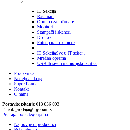
IT Sekcija
Računari
Oprema za računare
Monitori
Stampači i skeneri
Dronovi
Fotoaparati i kamere
IT Sekcija
Sve u IT sekciji
Mrežna oprema
USB fleševi i memorijske kartice
Prodavnica
Nedeljna akcija
Super Ponuda
Kontakt
O nama
Postavite pitanje
013 836 093
Email: prodaja@trgoban.rs
Pretraga po kategorijama
Najnovije u prodavnici
Bela tehnika