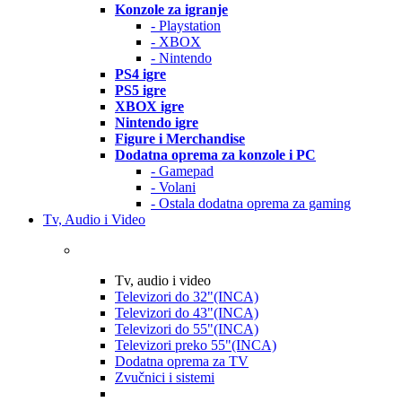
Konzole za igranje
- Playstation
- XBOX
- Nintendo
PS4 igre
PS5 igre
XBOX igre
Nintendo igre
Figure i Merchandise
Dodatna oprema za konzole i PC
- Gamepad
- Volani
- Ostala dodatna oprema za gaming
Tv, Audio i Video
Tv, audio i video
Televizori do 32"(INCA)
Televizori do 43"(INCA)
Televizori do 55"(INCA)
Televizori preko 55"(INCA)
Dodatna oprema za TV
Zvučnici i sistemi