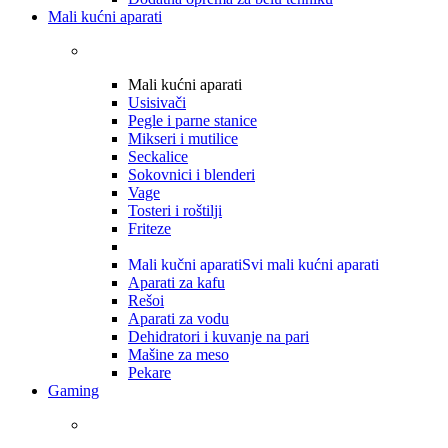
Mali kućni aparati
Mali kućni aparati
Usisivači
Pegle i parne stanice
Mikseri i mutilice
Seckalice
Sokovnici i blenderi
Vage
Tosteri i roštilji
Friteze
Mali kučni aparati
Svi mali kućni aparati
Aparati za kafu
Rešoi
Aparati za vodu
Dehidratori i kuvanje na pari
Mašine za meso
Pekare
Gaming