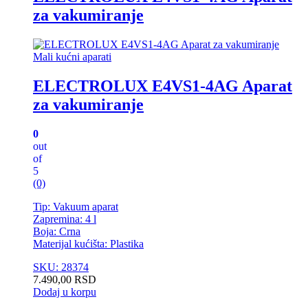
za vakumiranje
Mali kućni aparati
ELECTROLUX E4VS1-4AG Aparat
za vakumiranje
0
out
of
5
(0)
Tip: Vakuum aparat
Zapremina: 4 l
Boja: Crna
Materijal kućišta: Plastika
SKU: 28374
7.490,00
RSD
Dodaj u korpu