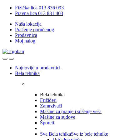
Skip
Skip
Fizička lica 013 836 093
to
to
Pravna lica 013 831 403
navigation
content
Naša lokacija
Praćenje poručenog
Prodavnica
Moj nalog
Open
Close
Najnovije u prodavnici
Bela tehnika
Bela tehnika
Frižideri
Zamrzivači
Mašine za pranje i sušenje veša
Mašine za sudove
Šporeti
Sva Bela tehika
Sve iz bele tehnike
Ugradne ploče