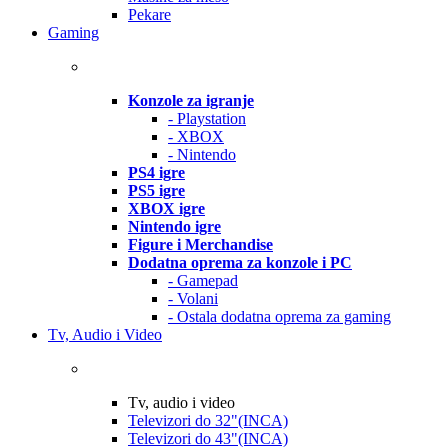
Pekare
Gaming
Konzole za igranje
- Playstation
- XBOX
- Nintendo
PS4 igre
PS5 igre
XBOX igre
Nintendo igre
Figure i Merchandise
Dodatna oprema za konzole i PC
- Gamepad
- Volani
- Ostala dodatna oprema za gaming
Tv, Audio i Video
Tv, audio i video
Televizori do 32"(INCA)
Televizori do 43"(INCA)