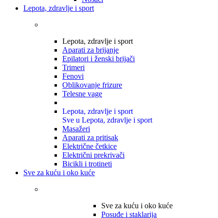
Lepota, zdravlje i sport
Lepota, zdravlje i sport
Aparati za brijanje
Epilatori i ženski brijači
Trimeri
Fenovi
Oblikovanje frizure
Telesne vage
Lepota, zdravlje i sport
Sve u Lepota, zdravlje i sport
Masažeri
Aparati za pritisak
Električne četkice
Električni prekrivači
Bicikli i trotineti
Sve za kuću i oko kuće
Sve za kuću i oko kuće
Posuđe i staklarija