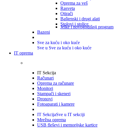
Oprema za veš
Rasveta
Otirači
Baštenski i drugi alati
Stolovi i stolice
Jelke i novogodišnji program
Bazeni
Sve za kuću i oko kuće
Sve u Sve za kuću i oko kuće
IT oprema
IT Sekcija
Računari
Oprema za računare
Monitori
Stampači i skeneri
Dronovi
Fotoaparati i kamere
IT Sekcija
Sve u IT sekciji
Mrežna oprema
USB fleševi i memorijske kartice