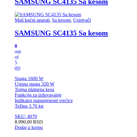
SAMSUNG SC4135 Sa kesom
Mali kućni aparati
,
Sa kesom
,
Usisivači
SAMSUNG SC4135 Sa kesom
0
out
of
5
(0)
Snaga 1600 W
Usisna snaga 320 W
Trajna platnena kesa
Funkcija za izduvavanje
Indikator napunjenosti vrećice
Težina 3.76 kg
SKU: 4070
8.990,00
RSD
Dodaj u korpu