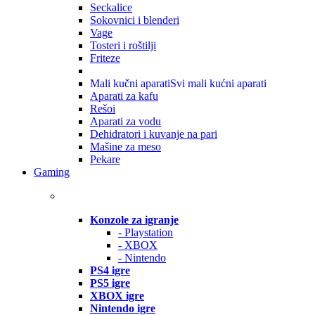
Seckalice
Sokovnici i blenderi
Vage
Tosteri i roštilji
Friteze
Mali kučni aparati
Svi mali kućni aparati
Aparati za kafu
Rešoi
Aparati za vodu
Dehidratori i kuvanje na pari
Mašine za meso
Pekare
Gaming
Konzole za igranje
- Playstation
- XBOX
- Nintendo
PS4 igre
PS5 igre
XBOX igre
Nintendo igre