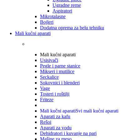
Ugradne rerne
Aspiratori
Mikrotalasne
Bojleri
Dodatna oprema za belu tehniku
Mali kućni aparati
Mali kućni aparati
Usisivači
Pegle i parne stanice
Mikseri i mutilice
Seckalice
Sokovnici i blenderi
Vage
Tosteri i roštilji
Friteze
Mali kučni aparati
Svi mali kućni aparati
Aparati za kafu
Rešoi
Aparati za vodu
Dehidratori i kuvanje na pari
Mašine za meso