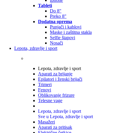
Iphone
Tableti
Do 8"
Preko 8"
Dodatna oprema
Punjači i kablovi
Maske i zaštitna stakla
Selfie štapovi
Nosači
Lepota, zdravlje i sport
Lepota, zdravlje i sport
Aparati za brijanje
Epilatori i ženski brijači
Trimeri
Fenovi
Oblikovanje frizure
Telesne vage
Lepota, zdravlje i sport
Sve u Lepota, zdravlje i sport
Masažeri
Aparati za pritisak
Električne četkice