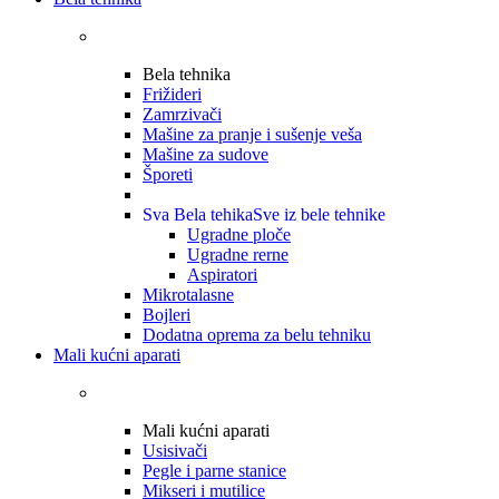
Bela tehnika
Frižideri
Zamrzivači
Mašine za pranje i sušenje veša
Mašine za sudove
Šporeti
Sva Bela tehika
Sve iz bele tehnike
Ugradne ploče
Ugradne rerne
Aspiratori
Mikrotalasne
Bojleri
Dodatna oprema za belu tehniku
Mali kućni aparati
Mali kućni aparati
Usisivači
Pegle i parne stanice
Mikseri i mutilice