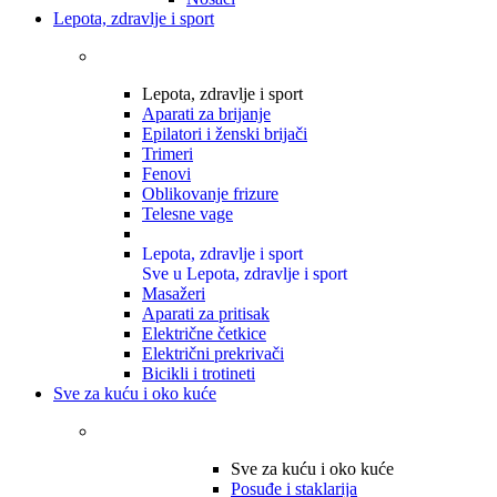
Lepota, zdravlje i sport
Lepota, zdravlje i sport
Aparati za brijanje
Epilatori i ženski brijači
Trimeri
Fenovi
Oblikovanje frizure
Telesne vage
Lepota, zdravlje i sport
Sve u Lepota, zdravlje i sport
Masažeri
Aparati za pritisak
Električne četkice
Električni prekrivači
Bicikli i trotineti
Sve za kuću i oko kuće
Sve za kuću i oko kuće
Posuđe i staklarija