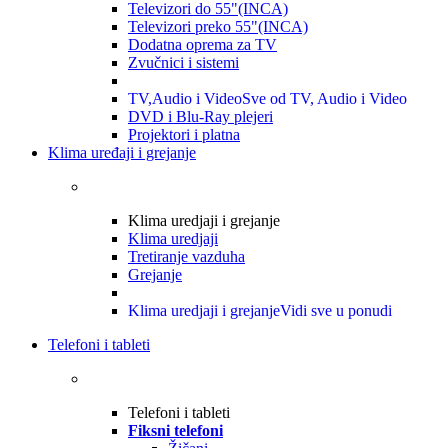
Televizori do 55"(INCA)
Televizori preko 55"(INCA)
Dodatna oprema za TV
Zvučnici i sistemi
TV,Audio i Video
Sve od TV, Audio i Video
DVD i Blu-Ray plejeri
Projektori i platna
Klima uređaji i grejanje
Klima uredjaji i grejanje
Klima uredjaji
Tretiranje vazduha
Grejanje
Klima uredjaji i grejanje
Vidi sve u ponudi
Telefoni i tableti
Telefoni i tableti
Fiksni telefoni