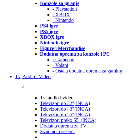
Konzole za igranje
- Playstation
- XBOX
- Nintendo
PS4 igre
PS5 igre
XBOX igre
Nintendo igre
Figure i Merchandise
Dodatna oprema za konzole i PC
- Gamepad
- Volani
- Ostala dodatna oprema za gaming
Tv, Audio i Video
Tv, audio i video
Televizori do 32"(INCA)
Televizori do 43"(INCA)
Televizori do 55"(INCA)
Televizori preko 55"(INCA)
Dodatna oprema za TV
Zvučnici i sistemi