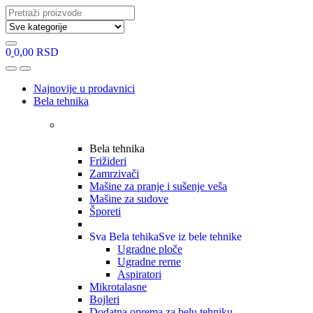
Search
for:
0
0,00
RSD
Open
Close
Najnovije u prodavnici
Bela tehnika
Bela tehnika
Frižideri
Zamrzivači
Mašine za pranje i sušenje veša
Mašine za sudove
Šporeti
Sva Bela tehika
Sve iz bele tehnike
Ugradne ploče
Ugradne rerne
Aspiratori
Mikrotalasne
Bojleri
Dodatna oprema za belu tehniku