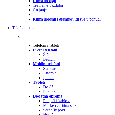
Klima uredjaji
Tretiranje vazduha
Grejanje
Klima uredjaji i grejanje
Vidi sve u ponudi
Telefoni i tableti
Telefoni i tableti
Fiksni telefoni
Žičani
Bežični
Mobilni telefoni
Standardni
Android
Iphone
Tableti
Do 8"
Preko 8"
Dodatna oprema
Punjači i kablovi
Maske i zaštitna stakla
Selfie štapovi
Nosači