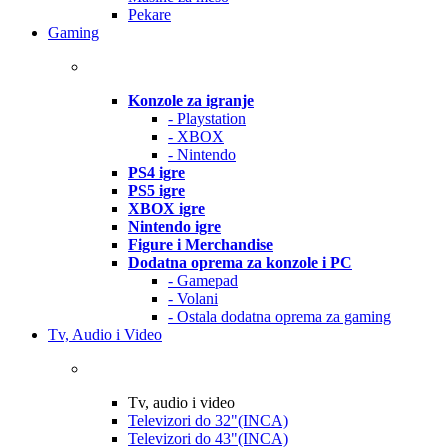
Pekare
Gaming
Konzole za igranje
- Playstation
- XBOX
- Nintendo
PS4 igre
PS5 igre
XBOX igre
Nintendo igre
Figure i Merchandise
Dodatna oprema za konzole i PC
- Gamepad
- Volani
- Ostala dodatna oprema za gaming
Tv, Audio i Video
Tv, audio i video
Televizori do 32"(INCA)
Televizori do 43"(INCA)