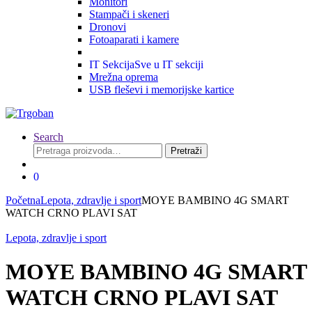
Monitori
Stampači i skeneri
Dronovi
Fotoaparati i kamere
IT Sekcija
Sve u IT sekciji
Mrežna oprema
USB fleševi i memorijske kartice
Search
Pretraga
Pretraži
za:
0
Početna
Lepota, zdravlje i sport
MOYE BAMBINO 4G SMART
WATCH CRNO PLAVI SAT
Lepota, zdravlje i sport
MOYE BAMBINO 4G SMART
WATCH CRNO PLAVI SAT