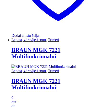
Dodaj u listu želja
Lepota, zdravlje i sport
,
Trimeri
BRAUN MGK 7221
Multifunkcionalni
Lepota, zdravlje i sport
,
Trimeri
BRAUN MGK 7221
Multifunkcionalni
0
out
of