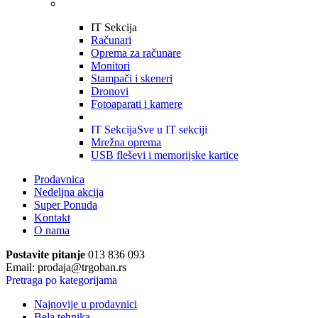
IT Sekcija
Računari
Oprema za računare
Monitori
Stampači i skeneri
Dronovi
Fotoaparati i kamere
IT Sekcija
Sve u IT sekciji
Mrežna oprema
USB fleševi i memorijske kartice
Prodavnica
Nedeljna akcija
Super Ponuda
Kontakt
O nama
Postavite pitanje
013 836 093
Email: prodaja@trgoban.rs
Pretraga po kategorijama
Najnovije u prodavnici
Bela tehnika