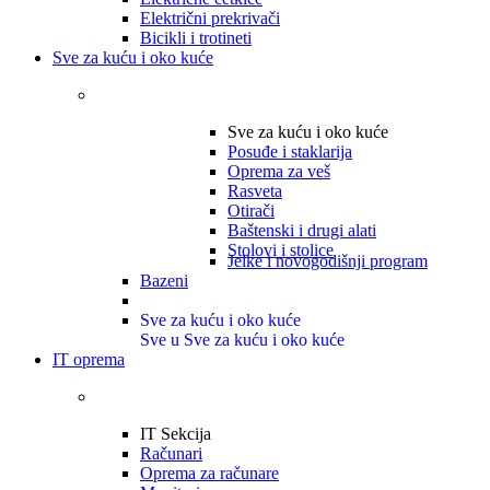
Električni prekrivači
Bicikli i trotineti
Sve za kuću i oko kuće
Sve za kuću i oko kuće
Posuđe i staklarija
Oprema za veš
Rasveta
Otirači
Baštenski i drugi alati
Stolovi i stolice
Jelke i novogodišnji program
Bazeni
Sve za kuću i oko kuće
Sve u Sve za kuću i oko kuće
IT oprema
IT Sekcija
Računari
Oprema za računare