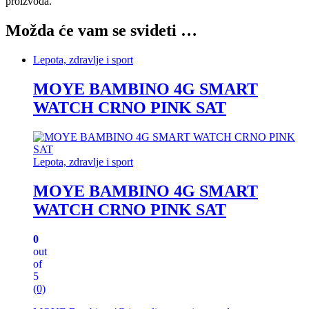
proizvoda.
Možda će vam se svideti …
Lepota, zdravlje i sport
MOYE BAMBINO 4G SMART
WATCH CRNO PINK SAT
Lepota, zdravlje i sport
MOYE BAMBINO 4G SMART
WATCH CRNO PINK SAT
0
out
of
5
(0)