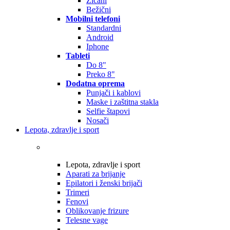
Žičani
Bežični
Mobilni telefoni
Standardni
Android
Iphone
Tableti
Do 8"
Preko 8"
Dodatna oprema
Punjači i kablovi
Maske i zaštitna stakla
Selfie štapovi
Nosači
Lepota, zdravlje i sport
Lepota, zdravlje i sport
Aparati za brijanje
Epilatori i ženski brijači
Trimeri
Fenovi
Oblikovanje frizure
Telesne vage