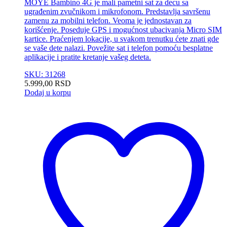
MOYE Bambino 4G je mali pametni sat za decu sa
ugrađenim zvučnikom i mikrofonom. Predstavlja savršenu
zamenu za mobilni telefon. Veoma je jednostavan za
korišćenje. Poseduje GPS i mogućnost ubacivanja Micro SIM
kartice. Praćenjem lokacije, u svakom trenutku ćete znati gde
se vaše dete nalazi. Povežite sat i telefon pomoću besplatne
aplikacije i pratite kretanje vašeg deteta.
SKU: 31268
5.999,00
RSD
Dodaj u korpu