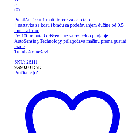
5
(0)
Praktičan 10 u 1 multi trimer za celo telo
4 nastavka za kosu i bradu sa podešavanjem dužine od 0,5
mm – 21 mm
Do 100 minuta korišćenja uz samo jedno punjenje
AutoSensing Technology prilagođava mašinu prema gustini
brade
Trajni oštri noževi
SKU: 26111
9.990,00
RSD
Pročitajte još