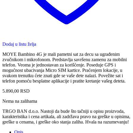
Dodaj u listu želja
MOYE Bambino 4G je mali pametni sat za decu sa ugrađenim
zvučnikom i mikrofonom. Predstavlja savršenu zamenu za mobilni
telefon. Veoma je jednostavan za korišćenje. Poseduje GPS i
mogućnost ubacivanja Micro SIM kartice. Praćenjem lokacije, u
svakom trenutku ćete znati gde se vaše dete nalazi. Povežite sat i
telefon pomoću besplatne aplikacije i pratite kretanje vašeg deteta.
5.890,00
RSD
Nema na zalihama
TRGO BAN d.o.o. Nastoji da bude što tačniji u opisu proizvoda,
karakteristika i cena artikala, ali zadržava pravo na greške u opisima,
greške u cenama, i greške oko stanja zaliha. Hvala na razumevanju!
Opis