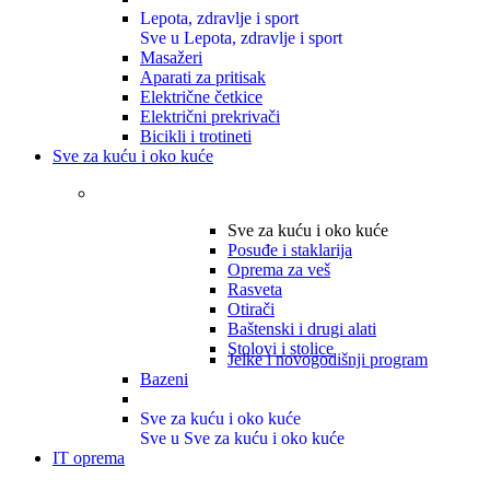
Lepota, zdravlje i sport
Sve u Lepota, zdravlje i sport
Masažeri
Aparati za pritisak
Električne četkice
Električni prekrivači
Bicikli i trotineti
Sve za kuću i oko kuće
Sve za kuću i oko kuće
Posuđe i staklarija
Oprema za veš
Rasveta
Otirači
Baštenski i drugi alati
Stolovi i stolice
Jelke i novogodišnji program
Bazeni
Sve za kuću i oko kuće
Sve u Sve za kuću i oko kuće
IT oprema