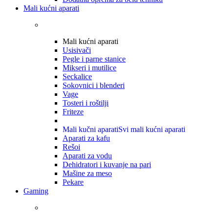
Mali kućni aparati
Mali kućni aparati
Usisivači
Pegle i parne stanice
Mikseri i mutilice
Seckalice
Sokovnici i blenderi
Vage
Tosteri i roštilji
Friteze
Mali kučni aparati
Svi mali kućni aparati
Aparati za kafu
Rešoi
Aparati za vodu
Dehidratori i kuvanje na pari
Mašine za meso
Pekare
Gaming