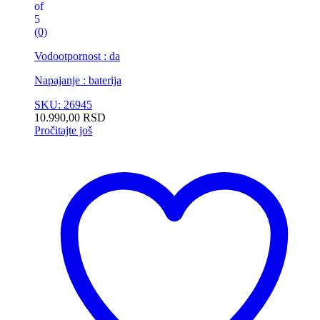
of
5
(0)
Vodootpornost : da
Napajanje : baterija
SKU: 26945
10.990,00
RSD
Pročitajte još