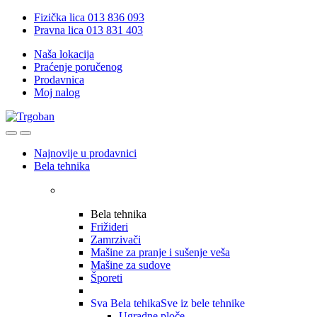
Skip
Skip
Fizička lica 013 836 093
to
to
Pravna lica 013 831 403
navigation
content
Naša lokacija
Praćenje poručenog
Prodavnica
Moj nalog
Open
Close
Najnovije u prodavnici
Bela tehnika
Bela tehnika
Frižideri
Zamrzivači
Mašine za pranje i sušenje veša
Mašine za sudove
Šporeti
Sva Bela tehika
Sve iz bele tehnike
Ugradne ploče