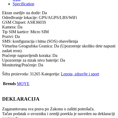
Specification
Ekran osetljiv na dodir: Da
Određivanje lokacije: GPS/AGPS/LBS/WiFi
GSM Chipset: ASR3603S
Kamera: Da
Tip SIM kartice: Micro SIM
Pozivi: Da
SMS: konfiguracija i hitna (SOS) obaveštenja
Virtuelna Geografska Granica: Da (Upozorenje ukoliko dete napusti
zadati reon)
Praćenje napravljenih koraka: Da
Upozorenje za nizak nivo baterije: Da
Monitoring/Praćenje: Da
Šifra proizvoda:
31265
Kategorija:
Lepota, zdravlje i sport
Brends
MOYE
DEKLARACIJA
Zagarantovana sva prava po Zakonu o zaštiti potrošača.
Tačan podatak o uvozniku i zemlji porekla je naveden na deklaraciji