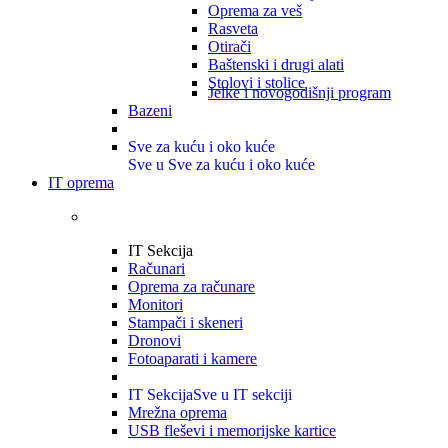
Oprema za veš
Rasveta
Otirači
Baštenski i drugi alati
Stolovi i stolice
Jelke i novogodišnji program
Bazeni
Sve za kuću i oko kuće
Sve u Sve za kuću i oko kuće
IT oprema
IT Sekcija
Računari
Oprema za računare
Monitori
Stampači i skeneri
Dronovi
Fotoaparati i kamere
IT Sekcija
Sve u IT sekciji
Mrežna oprema
USB fleševi i memorijske kartice