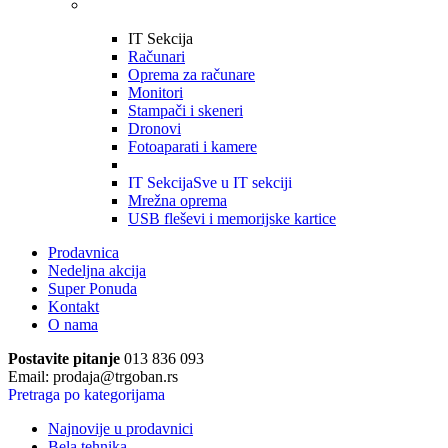
IT Sekcija
Računari
Oprema za računare
Monitori
Stampači i skeneri
Dronovi
Fotoaparati i kamere
IT Sekcija
Sve u IT sekciji
Mrežna oprema
USB fleševi i memorijske kartice
Prodavnica
Nedeljna akcija
Super Ponuda
Kontakt
O nama
Postavite pitanje
013 836 093
Email: prodaja@trgoban.rs
Pretraga po kategorijama
Najnovije u prodavnici
Bela tehnika