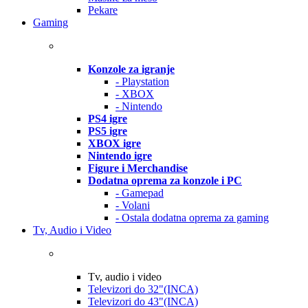
Pekare
Gaming
Konzole za igranje
- Playstation
- XBOX
- Nintendo
PS4 igre
PS5 igre
XBOX igre
Nintendo igre
Figure i Merchandise
Dodatna oprema za konzole i PC
- Gamepad
- Volani
- Ostala dodatna oprema za gaming
Tv, Audio i Video
Tv, audio i video
Televizori do 32"(INCA)
Televizori do 43"(INCA)