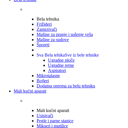
Bela tehnika
Frižideri
Zamrzivači
Mašine za pranje i sušenje veša
Mašine za sudove
Šporeti
Sva Bela tehika
Sve iz bele tehnike
Ugradne ploče
Ugradne rerne
Aspiratori
Mikrotalasne
Bojleri
Dodatna oprema za belu tehniku
Mali kućni aparati
Mali kućni aparati
Usisivači
Pegle i parne stanice
Mikseri i mutilice