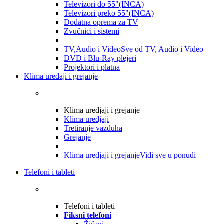
Televizori do 55"(INCA)
Televizori preko 55"(INCA)
Dodatna oprema za TV
Zvučnici i sistemi
TV,Audio i Video
Sve od TV, Audio i Video
DVD i Blu-Ray plejeri
Projektori i platna
Klima uređaji i grejanje
Klima uredjaji i grejanje
Klima uredjaji
Tretiranje vazduha
Grejanje
Klima uredjaji i grejanje
Vidi sve u ponudi
Telefoni i tableti
Telefoni i tableti
Fiksni telefoni