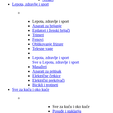
Lepota, zdravlje i sport
Lepota, zdravlje i sport
Aparati za brijanje
Epilatori i ženski brijači
Trimeri
Fenovi
Oblikovanje frizure
Telesne vage
Lepota, zdravlje i sport
Sve u Lepota, zdravlje i sport
Masažeri
Aparati za pritisak
Električne četkice
Električni prekrivači
Bicikli i trotineti
Sve za kuću i oko kuće
Sve za kuću i oko kuće
Posuđe i staklarija