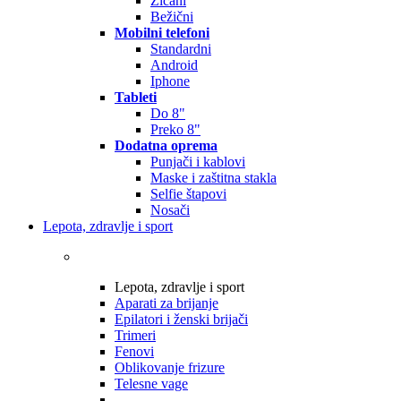
Žičani
Bežični
Mobilni telefoni
Standardni
Android
Iphone
Tableti
Do 8"
Preko 8"
Dodatna oprema
Punjači i kablovi
Maske i zaštitna stakla
Selfie štapovi
Nosači
Lepota, zdravlje i sport
Lepota, zdravlje i sport
Aparati za brijanje
Epilatori i ženski brijači
Trimeri
Fenovi
Oblikovanje frizure
Telesne vage