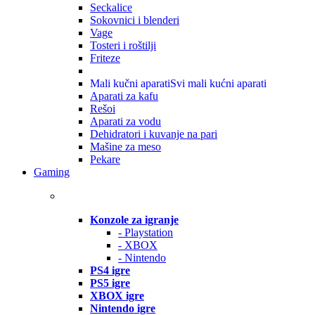
Seckalice
Sokovnici i blenderi
Vage
Tosteri i roštilji
Friteze
Mali kučni aparati
Svi mali kućni aparati
Aparati za kafu
Rešoi
Aparati za vodu
Dehidratori i kuvanje na pari
Mašine za meso
Pekare
Gaming
Konzole za igranje
- Playstation
- XBOX
- Nintendo
PS4 igre
PS5 igre
XBOX igre
Nintendo igre