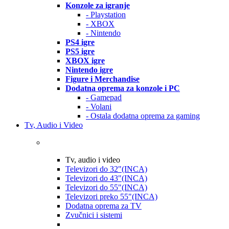
Konzole za igranje
- Playstation
- XBOX
- Nintendo
PS4 igre
PS5 igre
XBOX igre
Nintendo igre
Figure i Merchandise
Dodatna oprema za konzole i PC
- Gamepad
- Volani
- Ostala dodatna oprema za gaming
Tv, Audio i Video
Tv, audio i video
Televizori do 32"(INCA)
Televizori do 43"(INCA)
Televizori do 55"(INCA)
Televizori preko 55"(INCA)
Dodatna oprema za TV
Zvučnici i sistemi