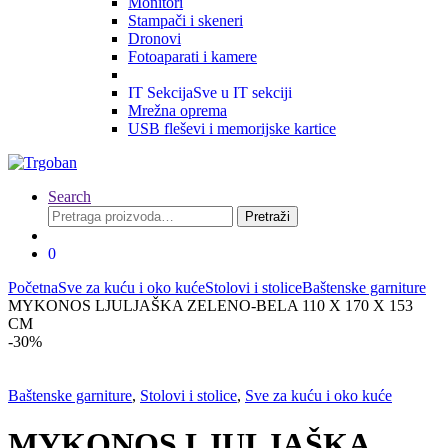
Monitori
Stampači i skeneri
Dronovi
Fotoaparati i kamere
IT Sekcija
Sve u IT sekciji
Mrežna oprema
USB fleševi i memorijske kartice
Search
Pretraga
Pretraži
za:
0
Početna
Sve za kuću i oko kuće
Stolovi i stolice
Baštenske garniture
MYKONOS LJULJAŠKA ZELENO-BELA 110 X 170 X 153
CM
-
30%
Baštenske garniture
,
Stolovi i stolice
,
Sve za kuću i oko kuće
MYKONOS LJULJAŠKA