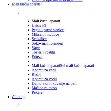
Mali kućni aparati
Mali kućni aparati
Usisivači
Pegle i parne stanice
Mikseri i mutilice
Seckalice
Sokovnici i blenderi
Vage
Tosteri i roštilji
Friteze
Mali kučni aparati
Svi mali kućni aparati
Aparati za kafu
Rešoi
Aparati za vodu
Dehidratori i kuvanje na pari
Mašine za meso
Pekare
Gaming