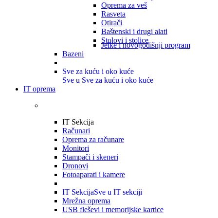
Oprema za veš
Rasveta
Otirači
Baštenski i drugi alati
Stolovi i stolice
Jelke i novogodišnji program
Bazeni
Sve za kuću i oko kuće
Sve u Sve za kuću i oko kuće
IT oprema
IT Sekcija
Računari
Oprema za računare
Monitori
Stampači i skeneri
Dronovi
Fotoaparati i kamere
IT Sekcija
Sve u IT sekciji
Mrežna oprema
USB fleševi i memorijske kartice