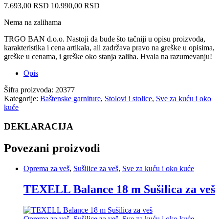
7.693,00
RSD
10.990,00
RSD
Nema na zalihama
TRGO BAN d.o.o. Nastoji da bude što tačniji u opisu proizvoda,
karakteristika i cena artikala, ali zadržava pravo na greške u opisima,
greške u cenama, i greške oko stanja zaliha. Hvala na razumevanju!
Opis
Šifra proizvoda:
20377
Kategorije:
Baštenske garniture
,
Stolovi i stolice
,
Sve za kuću i oko
kuće
DEKLARACIJA
Povezani proizvodi
Oprema za veš
,
Sušilice za veš
,
Sve za kuću i oko kuće
TEXELL Balance 18 m Sušilica za veš
Oprema za veš
,
Sušilice za veš
,
Sve za kuću i oko kuće