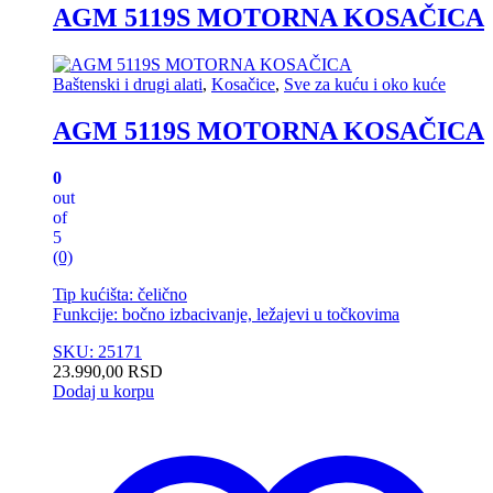
AGM 5119S MOTORNA KOSAČICA
Baštenski i drugi alati
,
Kosačice
,
Sve za kuću i oko kuće
AGM 5119S MOTORNA KOSAČICA
0
out
of
5
(0)
Tip kućišta: čelično
Funkcije: bočno izbacivanje, ležajevi u točkovima
SKU: 25171
23.990,00
RSD
Dodaj u korpu