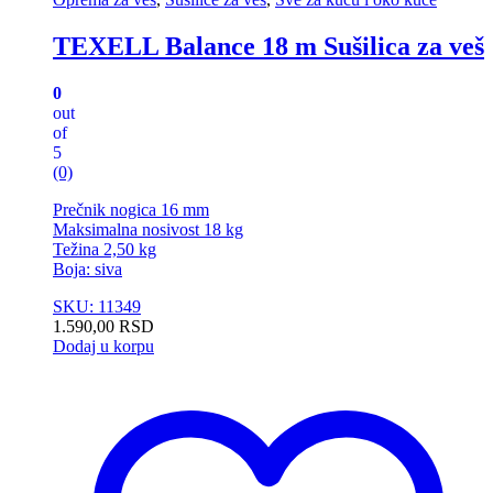
TEXELL Balance 18 m Sušilica za veš
0
out
of
5
(0)
Prečnik nogica 16 mm
Maksimalna nosivost 18 kg
Težina 2,50 kg
Boja: siva
SKU: 11349
1.590,00
RSD
Dodaj u korpu