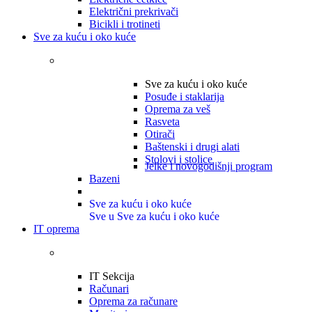
Električni prekrivači
Bicikli i trotineti
Sve za kuću i oko kuće
Sve za kuću i oko kuće
Posuđe i staklarija
Oprema za veš
Rasveta
Otirači
Baštenski i drugi alati
Stolovi i stolice
Jelke i novogodišnji program
Bazeni
Sve za kuću i oko kuće
Sve u Sve za kuću i oko kuće
IT oprema
IT Sekcija
Računari
Oprema za računare