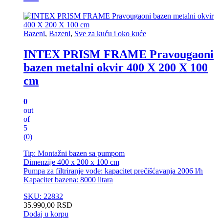
Bazeni
,
Bazeni
,
Sve za kuću i oko kuće
INTEX PRISM FRAME Pravougaoni
bazen metalni okvir 400 X 200 X 100
cm
0
out
of
5
(0)
Tip: Montažni bazen sa pumpom
Dimenzije 400 x 200 x 100 cm
Pumpa za filtriranje vode: kapacitet prečišćavanja 2006 l/h
Kapacitet bazena: 8000 litara
SKU: 22832
35.990,00
RSD
Dodaj u korpu