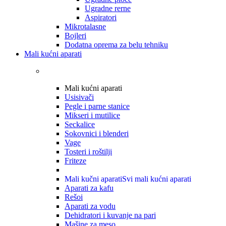
Ugradne rerne
Aspiratori
Mikrotalasne
Bojleri
Dodatna oprema za belu tehniku
Mali kućni aparati
Mali kućni aparati
Usisivači
Pegle i parne stanice
Mikseri i mutilice
Seckalice
Sokovnici i blenderi
Vage
Tosteri i roštilji
Friteze
Mali kučni aparati
Svi mali kućni aparati
Aparati za kafu
Rešoi
Aparati za vodu
Dehidratori i kuvanje na pari
Mašine za meso