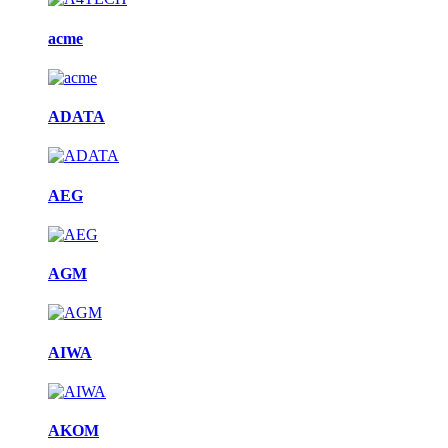
acme
ADATA
AEG
AGM
AIWA
AKOM