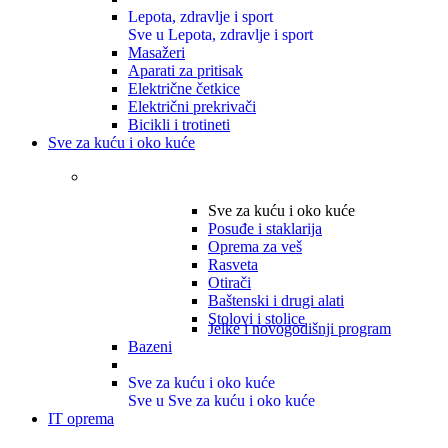
Lepota, zdravlje i sport
Sve u Lepota, zdravlje i sport
Masažeri
Aparati za pritisak
Električne četkice
Električni prekrivači
Bicikli i trotineti
Sve za kuću i oko kuće
Sve za kuću i oko kuće
Posuđe i staklarija
Oprema za veš
Rasveta
Otirači
Baštenski i drugi alati
Stolovi i stolice
Jelke i novogodišnji program
Bazeni
Sve za kuću i oko kuće
Sve u Sve za kuću i oko kuće
IT oprema