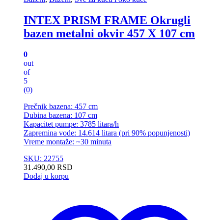
INTEX PRISM FRAME Okrugli
bazen metalni okvir 457 X 107 cm
0
out
of
5
(0)
Prečnik bazena: 457 cm
Dubina bazena: 107 cm
Kapacitet pumpe: 3785 litara/h
Zapremina vode: 14.614 litara (pri 90% popunjenosti)
Vreme montaže: ~30 minuta
SKU: 22755
31.490,00
RSD
Dodaj u korpu