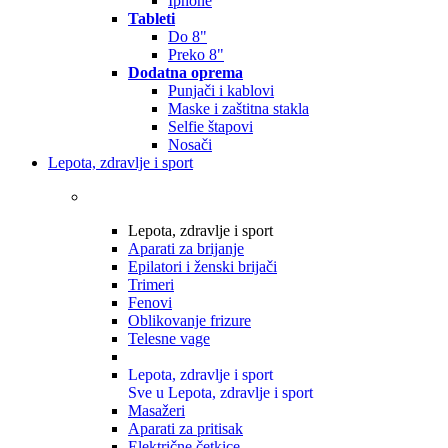
Iphone
Tableti
Do 8"
Preko 8"
Dodatna oprema
Punjači i kablovi
Maske i zaštitna stakla
Selfie štapovi
Nosači
Lepota, zdravlje i sport
Lepota, zdravlje i sport
Aparati za brijanje
Epilatori i ženski brijači
Trimeri
Fenovi
Oblikovanje frizure
Telesne vage
Lepota, zdravlje i sport
Sve u Lepota, zdravlje i sport
Masažeri
Aparati za pritisak
Električne četkice