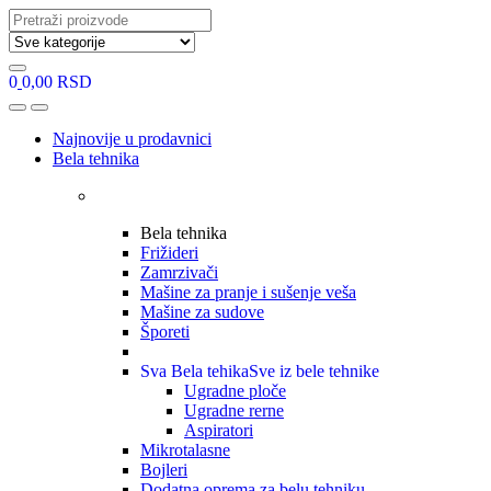
Search
for:
0
0,00
RSD
Open
Close
Najnovije u prodavnici
Bela tehnika
Bela tehnika
Frižideri
Zamrzivači
Mašine za pranje i sušenje veša
Mašine za sudove
Šporeti
Sva Bela tehika
Sve iz bele tehnike
Ugradne ploče
Ugradne rerne
Aspiratori
Mikrotalasne
Bojleri
Dodatna oprema za belu tehniku