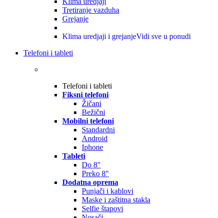
Klima uredjaji
Tretiranje vazduha
Grejanje
Klima uredjaji i grejanje
Vidi sve u ponudi
Telefoni i tableti
Telefoni i tableti
Fiksni telefoni
Žičani
Bežični
Mobilni telefoni
Standardni
Android
Iphone
Tableti
Do 8"
Preko 8"
Dodatna oprema
Punjači i kablovi
Maske i zaštitna stakla
Selfie štapovi
Nosači