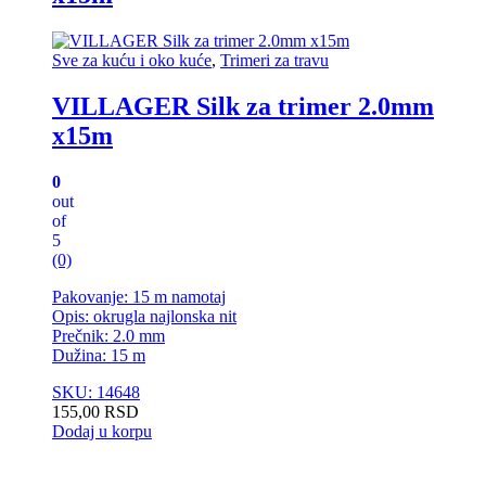
Sve za kuću i oko kuće
,
Trimeri za travu
VILLAGER Silk za trimer 2.0mm
x15m
0
out
of
5
(0)
Pakovanje: 15 m namotaj
Opis: okrugla najlonska nit
Prečnik: 2.0 mm
Dužina: 15 m
SKU: 14648
155,00
RSD
Dodaj u korpu