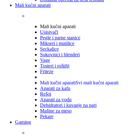
Mali kućni aparati
Mali kućni aparati
Usisivači
Pegle i parne stanice
Mikseri i mutilice
Seckalice
Sokovnici i blenderi
Vage
Tosteri i roštilji
Friteze
Mali kučni aparati
Svi mali kućni aparati
Aparati za kafu
Rešoi
Aparati za vodu
Dehidratori i kuvanje na pari
Mašine za meso
Pekare
Gaming