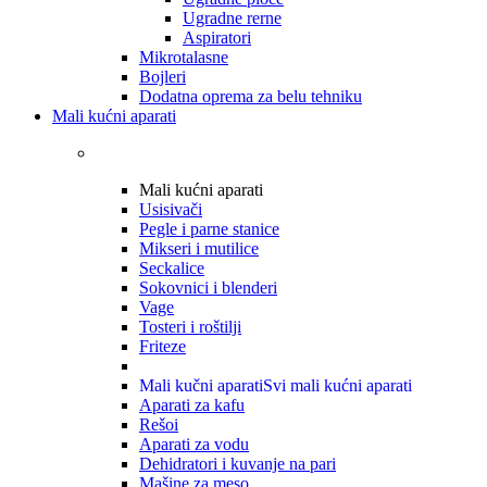
Ugradne rerne
Aspiratori
Mikrotalasne
Bojleri
Dodatna oprema za belu tehniku
Mali kućni aparati
Mali kućni aparati
Usisivači
Pegle i parne stanice
Mikseri i mutilice
Seckalice
Sokovnici i blenderi
Vage
Tosteri i roštilji
Friteze
Mali kučni aparati
Svi mali kućni aparati
Aparati za kafu
Rešoi
Aparati za vodu
Dehidratori i kuvanje na pari
Mašine za meso