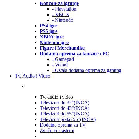
Konzole za igranje
- Playstation
- XBOX
- Nintendo
PS4 igre
PS5 igre
XBOX igre
Nintendo igre
Figure i Merchandise
Dodatna oprema za konzole i PC
- Gamepad
- Volani
- Ostala dodatna oprema za gaming
Tv, Audio i Video
Tv, audio i video
Televizori do 32"(INCA)
Televizori do 43"(INCA)
Televizori do 55"(INCA)
Televizori preko 55"(INCA)
Dodatna oprema za TV
Zvučnici i sistemi