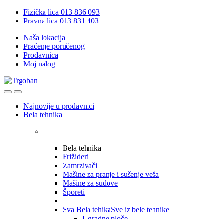
Skip
Skip
Fizička lica 013 836 093
to
to
Pravna lica 013 831 403
navigation
content
Naša lokacija
Praćenje poručenog
Prodavnica
Moj nalog
Open
Close
Najnovije u prodavnici
Bela tehnika
Bela tehnika
Frižideri
Zamrzivači
Mašine za pranje i sušenje veša
Mašine za sudove
Šporeti
Sva Bela tehika
Sve iz bele tehnike
Ugradne ploče