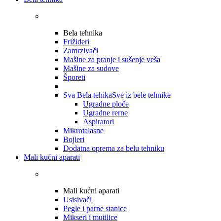
Bela tehnika
Frižideri
Zamrzivači
Mašine za pranje i sušenje veša
Mašine za sudove
Šporeti
Sva Bela tehika
Sve iz bele tehnike
Ugradne ploče
Ugradne rerne
Aspiratori
Mikrotalasne
Bojleri
Dodatna oprema za belu tehniku
Mali kućni aparati
Mali kućni aparati
Usisivači
Pegle i parne stanice
Mikseri i mutilice