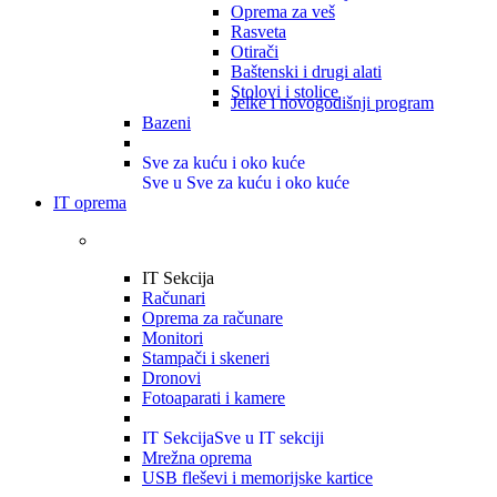
Oprema za veš
Rasveta
Otirači
Baštenski i drugi alati
Stolovi i stolice
Jelke i novogodišnji program
Bazeni
Sve za kuću i oko kuće
Sve u Sve za kuću i oko kuće
IT oprema
IT Sekcija
Računari
Oprema za računare
Monitori
Stampači i skeneri
Dronovi
Fotoaparati i kamere
IT Sekcija
Sve u IT sekciji
Mrežna oprema
USB fleševi i memorijske kartice