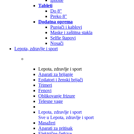
Iphone
Tableti
Do 8"
Preko 8"
Dodatna oprema
Punjači i kablovi
Maske i zaštitna stakla
Selfie štapovi
Nosači
Lepota, zdravlje i sport
Lepota, zdravlje i sport
Aparati za brijanje
Epilatori i ženski brijači
Trimeri
Fenovi
Oblikovanje frizure
Telesne vage
Lepota, zdravlje i sport
Sve u Lepota, zdravlje i sport
Masažeri
Aparati za pritisak
Električne četkice