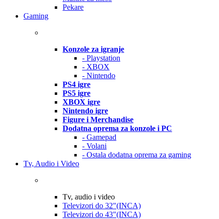
Pekare
Gaming
Konzole za igranje
- Playstation
- XBOX
- Nintendo
PS4 igre
PS5 igre
XBOX igre
Nintendo igre
Figure i Merchandise
Dodatna oprema za konzole i PC
- Gamepad
- Volani
- Ostala dodatna oprema za gaming
Tv, Audio i Video
Tv, audio i video
Televizori do 32"(INCA)
Televizori do 43"(INCA)