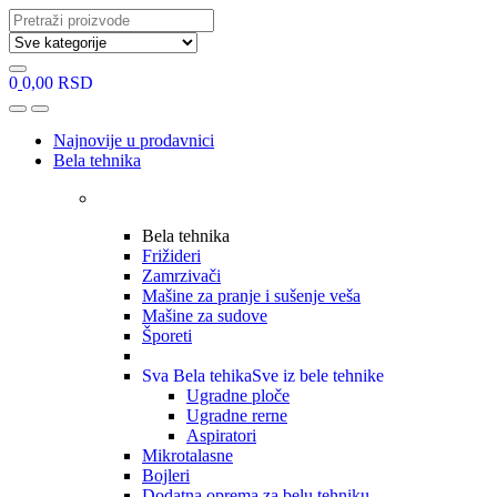
Search
for:
0
0,00
RSD
Open
Close
Najnovije u prodavnici
Bela tehnika
Bela tehnika
Frižideri
Zamrzivači
Mašine za pranje i sušenje veša
Mašine za sudove
Šporeti
Sva Bela tehika
Sve iz bele tehnike
Ugradne ploče
Ugradne rerne
Aspiratori
Mikrotalasne
Bojleri
Dodatna oprema za belu tehniku