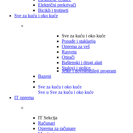
Električni prekrivači
Bicikli i trotineti
Sve za kuću i oko kuće
Sve za kuću i oko kuće
Posuđe i staklarija
Oprema za veš
Rasveta
Otirači
Baštenski i drugi alati
Stolovi i stolice
Jelke i novogodišnji program
Bazeni
Sve za kuću i oko kuće
Sve u Sve za kuću i oko kuće
IT oprema
IT Sekcija
Računari
Oprema za računare