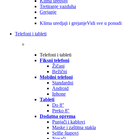
Klima uredjaji
Tretiranje vazduha
Grejanje
Klima uredjaji i grejanje
Vidi sve u ponudi
Telefoni i tableti
Telefoni i tableti
Fiksni telefoni
Žičani
Bežični
Mobilni telefoni
Standardni
Android
Iphone
Tableti
Do 8"
Preko 8"
Dodatna oprema
Punjači i kablovi
Maske i zaštitna stakla
Selfie štapovi
Nosači