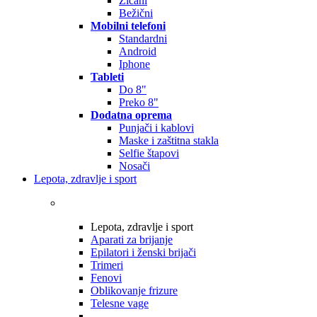
Žičani
Bežični
Mobilni telefoni
Standardni
Android
Iphone
Tableti
Do 8"
Preko 8"
Dodatna oprema
Punjači i kablovi
Maske i zaštitna stakla
Selfie štapovi
Nosači
Lepota, zdravlje i sport
Lepota, zdravlje i sport
Aparati za brijanje
Epilatori i ženski brijači
Trimeri
Fenovi
Oblikovanje frizure
Telesne vage