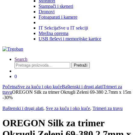
Monitori
Stampači i skeneri
Dronovi
Fotoaparati i kamere
IT Sekcija
Sve u IT sekciji
Mrežna oprema
USB fleševi i memorijske kartice
Search
Pretraga
Pretraži
za:
0
Početna
Sve za kuću i oko kuće
Baštenski i drugi alati
Trimeri za
travu
OREGON Silk za trimer Okrugli Zeleni 69-380 2.7mm x 15m
-
30%
Baštenski i drugi alati
,
Sve za kuću i oko kuće
,
Trimeri za travu
OREGON Silk za trimer
Okrugli Zeleni 69-380 2.7mm x