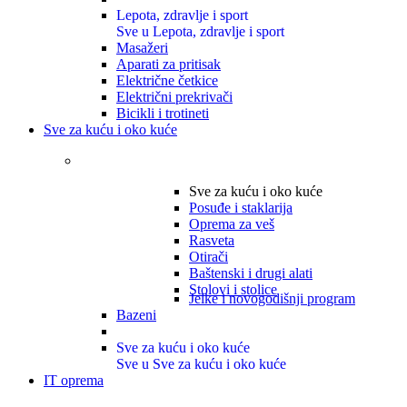
Lepota, zdravlje i sport
Sve u Lepota, zdravlje i sport
Masažeri
Aparati za pritisak
Električne četkice
Električni prekrivači
Bicikli i trotineti
Sve za kuću i oko kuće
Sve za kuću i oko kuće
Posuđe i staklarija
Oprema za veš
Rasveta
Otirači
Baštenski i drugi alati
Stolovi i stolice
Jelke i novogodišnji program
Bazeni
Sve za kuću i oko kuće
Sve u Sve za kuću i oko kuće
IT oprema