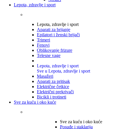
Lepota, zdravlje i sport
Lepota, zdravlje i sport
Aparati za brijanje
Epilatori i ženski brijači
Trimeri
Fenovi
Oblikovanje frizure
Telesne vage
Lepota, zdravlje i sport
Sve u Lepota, zdravlje i sport
Masažeri
Aparati za pritisak
Električne četkice
Električni prekrivači
Bicikli i trotineti
Sve za kuću i oko kuće
Sve za kuću i oko kuće
Posuđe i staklarija