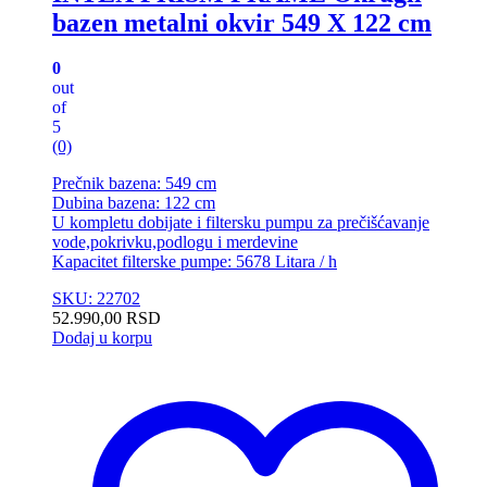
bazen metalni okvir 549 X 122 cm
0
out
of
5
(0)
Prečnik bazena: 549 cm
Dubina bazena: 122 cm
U kompletu dobijate i filtersku pumpu za prečišćavanje
vode,pokrivku,podlogu i merdevine
Kapacitet filterske pumpe: 5678 Litara / h
SKU: 22702
52.990,00
RSD
Dodaj u korpu