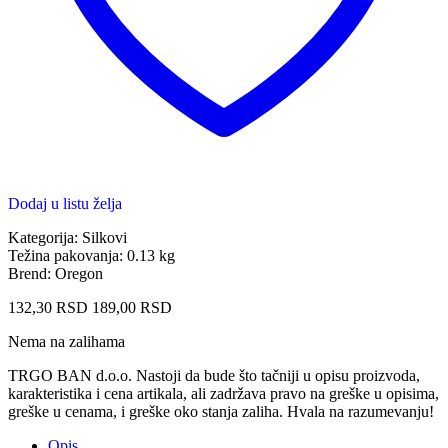
Dodaj u listu želja
Kategorija: Silkovi
Težina pakovanja: 0.13 kg
Brend: Oregon
132,30
RSD
189,00
RSD
Nema na zalihama
TRGO BAN d.o.o. Nastoji da bude što tačniji u opisu proizvoda,
karakteristika i cena artikala, ali zadržava pravo na greške u opisima,
greške u cenama, i greške oko stanja zaliha. Hvala na razumevanju!
Opis