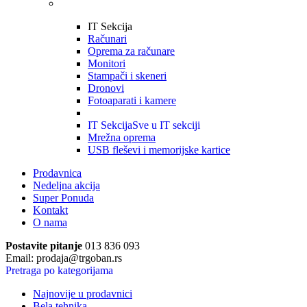
IT Sekcija
Računari
Oprema za računare
Monitori
Stampači i skeneri
Dronovi
Fotoaparati i kamere
IT Sekcija
Sve u IT sekciji
Mrežna oprema
USB fleševi i memorijske kartice
Prodavnica
Nedeljna akcija
Super Ponuda
Kontakt
O nama
Postavite pitanje
013 836 093
Email: prodaja@trgoban.rs
Pretraga po kategorijama
Najnovije u prodavnici
Bela tehnika