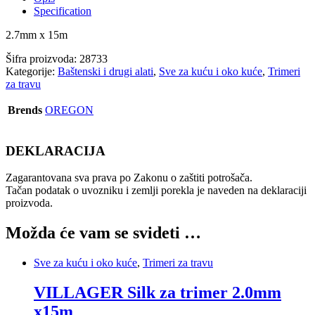
Specification
2.7mm x 15m
Šifra proizvoda:
28733
Kategorije:
Baštenski i drugi alati
,
Sve za kuću i oko kuće
,
Trimeri
za travu
Brends
OREGON
DEKLARACIJA
Zagarantovana sva prava po Zakonu o zaštiti potrošača.
Tačan podatak o uvozniku i zemlji porekla je naveden na deklaraciji
proizvoda.
Možda će vam se svideti …
Sve za kuću i oko kuće
,
Trimeri za travu
VILLAGER Silk za trimer 2.0mm
x15m