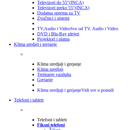
Televizori do 55"(INCA)
Televizori preko 55"(INCA)
Dodatna oprema za TV
Zvučnici i sistemi
TV,Audio i Video
Sve od TV, Audio i Video
DVD i Blu-Ray plejeri
Projektori i platna
Klima uređaji i grejanje
Klima uredjaji i grejanje
Klima uredjaji
Tretiranje vazduha
Grejanje
Klima uredjaji i grejanje
Vidi sve u ponudi
Telefoni i tableti
Telefoni i tableti
Fiksni telefoni