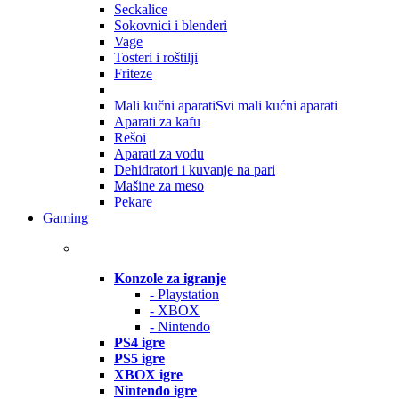
Seckalice
Sokovnici i blenderi
Vage
Tosteri i roštilji
Friteze
Mali kučni aparati
Svi mali kućni aparati
Aparati za kafu
Rešoi
Aparati za vodu
Dehidratori i kuvanje na pari
Mašine za meso
Pekare
Gaming
Konzole za igranje
- Playstation
- XBOX
- Nintendo
PS4 igre
PS5 igre
XBOX igre
Nintendo igre