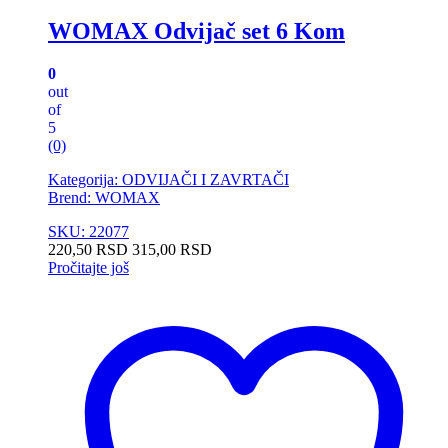
WOMAX Odvijač set 6 Kom
0
out
of
5
(0)
Kategorija: ODVIJAČI I ZAVRTAČI
Brend: WOMAX
SKU: 22077
220,50
RSD
315,00
RSD
Pročitajte još