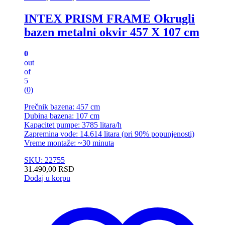
INTEX PRISM FRAME Okrugli
bazen metalni okvir 457 X 107 cm
0
out
of
5
(0)
Prečnik bazena: 457 cm
Dubina bazena: 107 cm
Kapacitet pumpe: 3785 litara/h
Zapremina vode: 14.614 litara (pri 90% popunjenosti)
Vreme montaže: ~30 minuta
SKU: 22755
31.490,00
RSD
Dodaj u korpu