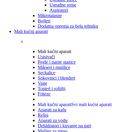
Ugradne rerne
Aspiratori
Mikrotalasne
Bojleri
Dodatna oprema za belu tehniku
Mali kućni aparati
Mali kućni aparati
Usisivači
Pegle i parne stanice
Mikseri i mutilice
Seckalice
Sokovnici i blenderi
Vage
Tosteri i roštilji
Friteze
Mali kučni aparati
Svi mali kućni aparati
Aparati za kafu
Rešoi
Aparati za vodu
Dehidratori i kuvanje na pari
Mašine za meso