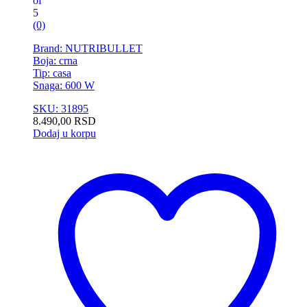
of
5
(0)
Brand: NUTRIBULLET
Boja: crna
Tip: casa
Snaga: 600 W
SKU: 31895
8.490,00
RSD
Dodaj u korpu