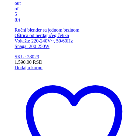
out
of
5
(0)
Ručni blender sa jednom brzinom
Oštrica od nerđajućeg čelika
Voltaža: 220-240V~, 50/60Hz
Snaga: 200-250W
SKU: 28029
1.590,00
RSD
Dodaj u korpu