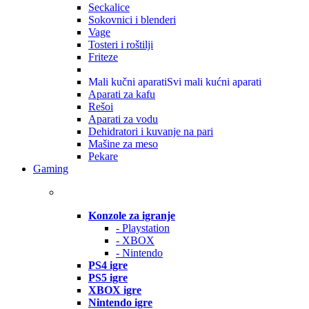
Seckalice
Sokovnici i blenderi
Vage
Tosteri i roštilji
Friteze
Mali kučni aparati
Svi mali kućni aparati
Aparati za kafu
Rešoi
Aparati za vodu
Dehidratori i kuvanje na pari
Mašine za meso
Pekare
Gaming
Konzole za igranje
- Playstation
- XBOX
- Nintendo
PS4 igre
PS5 igre
XBOX igre
Nintendo igre