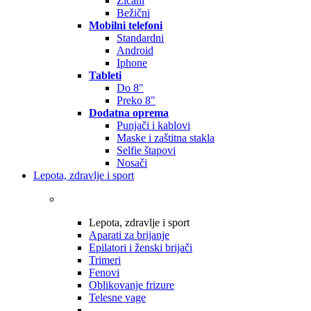
Žičani
Bežični
Mobilni telefoni
Standardni
Android
Iphone
Tableti
Do 8"
Preko 8"
Dodatna oprema
Punjači i kablovi
Maske i zaštitna stakla
Selfie štapovi
Nosači
Lepota, zdravlje i sport
Lepota, zdravlje i sport
Aparati za brijanje
Epilatori i ženski brijači
Trimeri
Fenovi
Oblikovanje frizure
Telesne vage