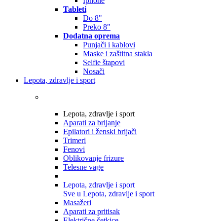
Iphone
Tableti
Do 8"
Preko 8"
Dodatna oprema
Punjači i kablovi
Maske i zaštitna stakla
Selfie štapovi
Nosači
Lepota, zdravlje i sport
Lepota, zdravlje i sport
Aparati za brijanje
Epilatori i ženski brijači
Trimeri
Fenovi
Oblikovanje frizure
Telesne vage
Lepota, zdravlje i sport
Sve u Lepota, zdravlje i sport
Masažeri
Aparati za pritisak
Električne četkice