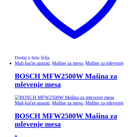
Dodaj u listu želja
Mali kućni aparati
,
Mašine za meso
,
Mašine za mlevenje
BOSCH MFW2500W Mašina za
mlevenje mesa
Mali kućni aparati
,
Mašine za meso
,
Mašine za mlevenje
BOSCH MFW2500W Mašina za
mlevenje mesa
0