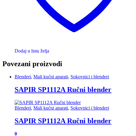
Dodaj u listu želja
Povezani proizvodi
Blenderi
,
Mali kućni aparati
,
Sokovnici i blenderi
SAPIR SP1112A Ručni blender
Blenderi
,
Mali kućni aparati
,
Sokovnici i blenderi
SAPIR SP1112A Ručni blender
0