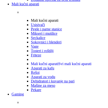
Mali kućni aparati
Mali kućni aparati
Usisivači
Pegle i parne stanice
Mikseri i mutilice
Seckalice
Sokovnici i blenderi
Vage
Tosteri i roštilji
Friteze
Mali kučni aparati
Svi mali kućni aparati
Aparati za kafu
Rešoi
Aparati za vodu
Dehidratori i kuvanje na pari
Mašine za meso
Pekare
Gaming