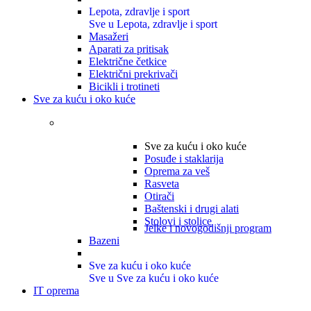
Lepota, zdravlje i sport
Sve u Lepota, zdravlje i sport
Masažeri
Aparati za pritisak
Električne četkice
Električni prekrivači
Bicikli i trotineti
Sve za kuću i oko kuće
Sve za kuću i oko kuće
Posuđe i staklarija
Oprema za veš
Rasveta
Otirači
Baštenski i drugi alati
Stolovi i stolice
Jelke i novogodišnji program
Bazeni
Sve za kuću i oko kuće
Sve u Sve za kuću i oko kuće
IT oprema