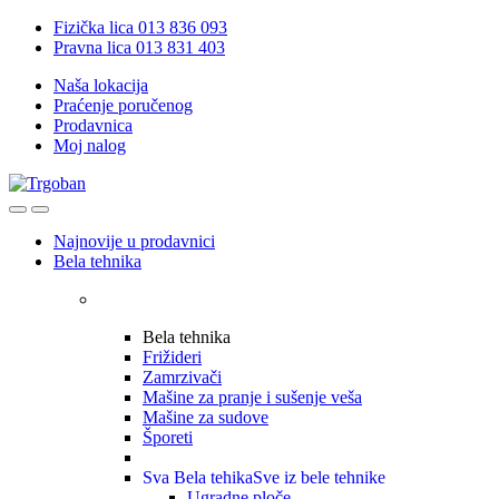
Skip
Skip
Fizička lica 013 836 093
to
to
Pravna lica 013 831 403
navigation
content
Naša lokacija
Praćenje poručenog
Prodavnica
Moj nalog
Open
Close
Najnovije u prodavnici
Bela tehnika
Bela tehnika
Frižideri
Zamrzivači
Mašine za pranje i sušenje veša
Mašine za sudove
Šporeti
Sva Bela tehika
Sve iz bele tehnike
Ugradne ploče