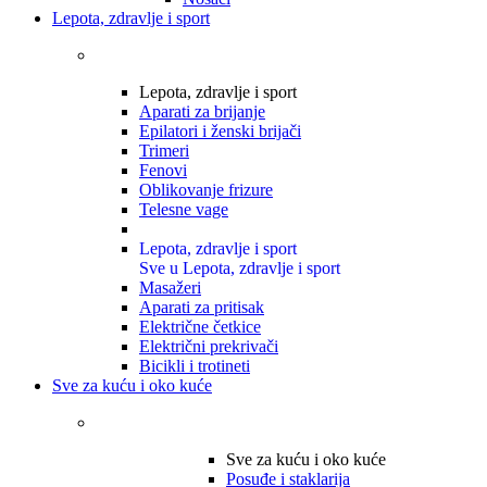
Lepota, zdravlje i sport
Lepota, zdravlje i sport
Aparati za brijanje
Epilatori i ženski brijači
Trimeri
Fenovi
Oblikovanje frizure
Telesne vage
Lepota, zdravlje i sport
Sve u Lepota, zdravlje i sport
Masažeri
Aparati za pritisak
Električne četkice
Električni prekrivači
Bicikli i trotineti
Sve za kuću i oko kuće
Sve za kuću i oko kuće
Posuđe i staklarija