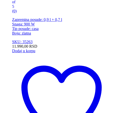
of
5
(0)
Zapremina posude: 0,9 l + 0,7 l
Snaga: 900 W
Tip posude: casa
Boja: zlatna
SKU: 35263
11.990,00
RSD
Dodaj u korpu