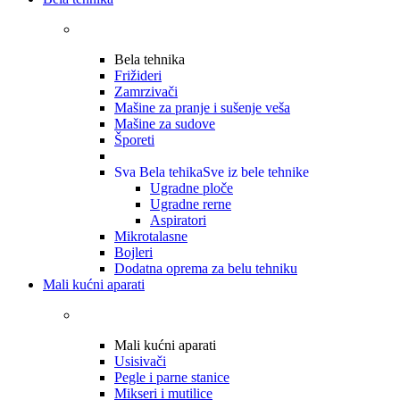
Bela tehnika
Frižideri
Zamrzivači
Mašine za pranje i sušenje veša
Mašine za sudove
Šporeti
Sva Bela tehika
Sve iz bele tehnike
Ugradne ploče
Ugradne rerne
Aspiratori
Mikrotalasne
Bojleri
Dodatna oprema za belu tehniku
Mali kućni aparati
Mali kućni aparati
Usisivači
Pegle i parne stanice
Mikseri i mutilice