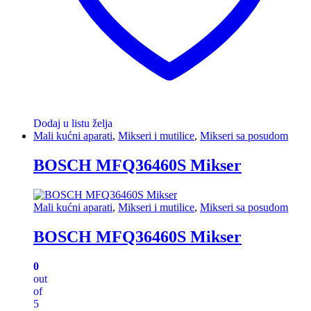
Dodaj u listu želja
Mali kućni aparati
,
Mikseri i mutilice
,
Mikseri sa posudom
BOSCH MFQ36460S Mikser
Mali kućni aparati
,
Mikseri i mutilice
,
Mikseri sa posudom
BOSCH MFQ36460S Mikser
0
out
of
5