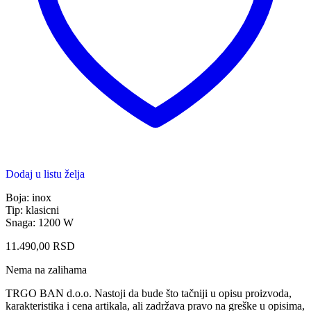
Dodaj u listu želja
Boja: inox
Tip: klasicni
Snaga: 1200 W
11.490,00
RSD
Nema na zalihama
TRGO BAN d.o.o. Nastoji da bude što tačniji u opisu proizvoda,
karakteristika i cena artikala, ali zadržava pravo na greške u opisima,