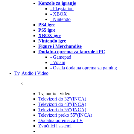
Konzole za igranje
- Playstation
- XBOX
- Nintendo
PS4 igre
PS5 igre
XBOX igre
Nintendo igre
Figure i Merchandise
Dodatna oprema za konzole i PC
- Gamepad
- Volani
- Ostala dodatna oprema za gaming
Tv, Audio i Video
Tv, audio i video
Televizori do 32"(INCA)
Televizori do 43"(INCA)
Televizori do 55"(INCA)
Televizori preko 55"(INCA)
Dodatna oprema za TV
Zvučnici i sistemi