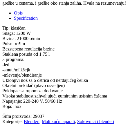
greške u cenama, i greške oko stanja zaliha. Hvala na razumevanju!
Opis
Specification
Tip: klasičan
Snaga: 1200 W
Brzina: 21000 o/min
Pulsni režim
Bezstepena regulacija brzine
Staklena posuda od 1,75 l
3 programa:
-led
-smuti/milkšejk
-mlevenje/blendiranje
Uklonjivi nož sa 6 oštrica od nerđajućeg čelika
Okretni prekidač (plavo osvetljen)
Poklopac sa rupom za dodavanje
Visoka stabilnost zahvaljujući gumiranim usisnim čašama
Napajanje: 220-240 V, 50/60 Hz
Boja: inox
Šifra proizvoda:
29037
Kategorije:
Blenderi
,
Mali kućni aparati
,
Sokovnici i blenderi