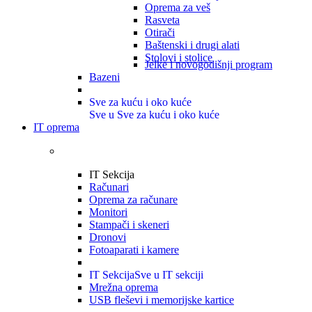
Oprema za veš
Rasveta
Otirači
Baštenski i drugi alati
Stolovi i stolice
Jelke i novogodišnji program
Bazeni
Sve za kuću i oko kuće
Sve u Sve za kuću i oko kuće
IT oprema
IT Sekcija
Računari
Oprema za računare
Monitori
Stampači i skeneri
Dronovi
Fotoaparati i kamere
IT Sekcija
Sve u IT sekciji
Mrežna oprema
USB fleševi i memorijske kartice