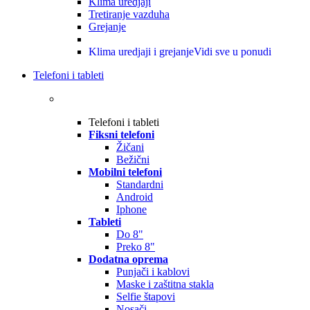
Klima uredjaji
Tretiranje vazduha
Grejanje
Klima uredjaji i grejanje
Vidi sve u ponudi
Telefoni i tableti
Telefoni i tableti
Fiksni telefoni
Žičani
Bežični
Mobilni telefoni
Standardni
Android
Iphone
Tableti
Do 8"
Preko 8"
Dodatna oprema
Punjači i kablovi
Maske i zaštitna stakla
Selfie štapovi
Nosači