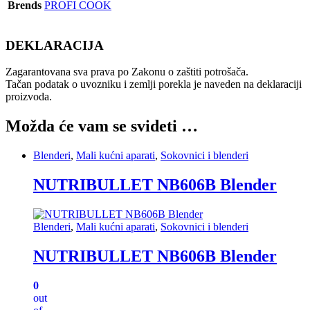
Brends
PROFI COOK
DEKLARACIJA
Zagarantovana sva prava po Zakonu o zaštiti potrošača.
Tačan podatak o uvozniku i zemlji porekla je naveden na deklaraciji
proizvoda.
Možda će vam se svideti …
Blenderi
,
Mali kućni aparati
,
Sokovnici i blenderi
NUTRIBULLET NB606B Blender
Blenderi
,
Mali kućni aparati
,
Sokovnici i blenderi
NUTRIBULLET NB606B Blender
0
out