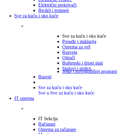
Električni prekrivači
Bicikli i trotineti
Sve za kuću i oko kuće
Sve za kuću i oko kuće
Posuđe i staklarija
Oprema za veš
Rasveta
Otirači
Baštenski i drugi alati
Stolovi i stolice
Jelke i novogodišnji program
Bazeni
Sve za kuću i oko kuće
Sve u Sve za kuću i oko kuće
IT oprema
IT Sekcija
Računari
Oprema za računare