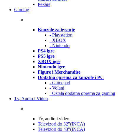
Pekare
Gaming
Konzole za igranje
- Playstation
- XBOX
- Nintendo
PS4 igre
PS5 igre
XBOX igre
Nintendo igre
Figure i Merchandise
Dodatna oprema za konzole i PC
- Gamepad
- Volani
- Ostala dodatna oprema za gaming
Tv, Audio i Video
Tv, audio i video
Televizori do 32"(INCA)
Televizori do 43"(INCA)