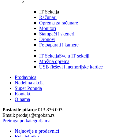
IT Sekcija
Računari
Oprema za računare
Monitori
Stampači i skeneri
Dronovi
Fotoaparati i kamere
IT Sekcija
Sve u IT sekciji
Mrežna oprema
USB fleševi i memorijske kartice
Prodavnica
Nedeljna akcija
Super Ponuda
Kontakt
O nama
Postavite pitanje
013 836 093
Email: prodaja@trgoban.rs
Pretraga po kategorijama
Najnovije u prodavnici
Bela tehnika