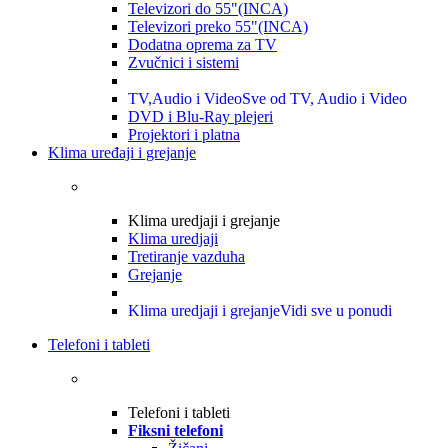
Televizori do 55"(INCA)
Televizori preko 55"(INCA)
Dodatna oprema za TV
Zvučnici i sistemi
TV,Audio i Video
Sve od TV, Audio i Video
DVD i Blu-Ray plejeri
Projektori i platna
Klima uređaji i grejanje
Klima uredjaji i grejanje
Klima uredjaji
Tretiranje vazduha
Grejanje
Klima uredjaji i grejanje
Vidi sve u ponudi
Telefoni i tableti
Telefoni i tableti
Fiksni telefoni