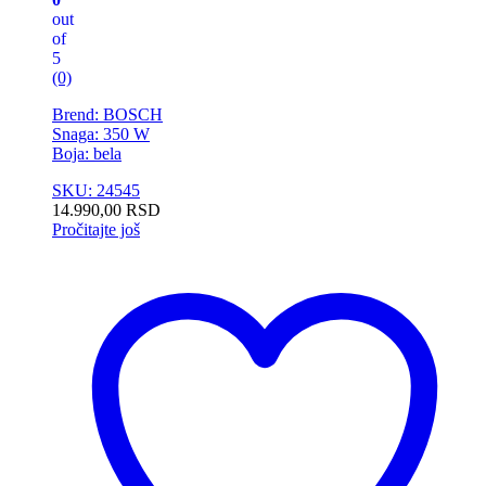
out
of
5
(0)
Brend: BOSCH
Snaga: 350 W
Boja: bela
SKU: 24545
14.990,00
RSD
Pročitajte još