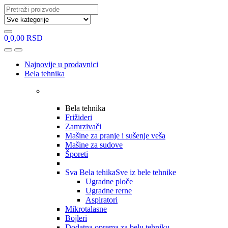
Search
for:
0
0,00
RSD
Open
Close
Najnovije u prodavnici
Bela tehnika
Bela tehnika
Frižideri
Zamrzivači
Mašine za pranje i sušenje veša
Mašine za sudove
Šporeti
Sva Bela tehika
Sve iz bele tehnike
Ugradne ploče
Ugradne rerne
Aspiratori
Mikrotalasne
Bojleri
Dodatna oprema za belu tehniku