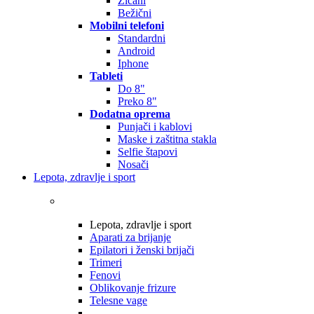
Žičani
Bežični
Mobilni telefoni
Standardni
Android
Iphone
Tableti
Do 8"
Preko 8"
Dodatna oprema
Punjači i kablovi
Maske i zaštitna stakla
Selfie štapovi
Nosači
Lepota, zdravlje i sport
Lepota, zdravlje i sport
Aparati za brijanje
Epilatori i ženski brijači
Trimeri
Fenovi
Oblikovanje frizure
Telesne vage