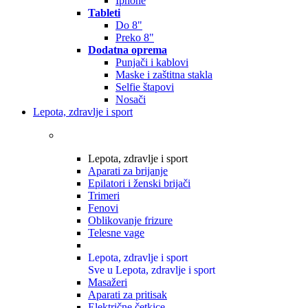
Iphone
Tableti
Do 8"
Preko 8"
Dodatna oprema
Punjači i kablovi
Maske i zaštitna stakla
Selfie štapovi
Nosači
Lepota, zdravlje i sport
Lepota, zdravlje i sport
Aparati za brijanje
Epilatori i ženski brijači
Trimeri
Fenovi
Oblikovanje frizure
Telesne vage
Lepota, zdravlje i sport
Sve u Lepota, zdravlje i sport
Masažeri
Aparati za pritisak
Električne četkice