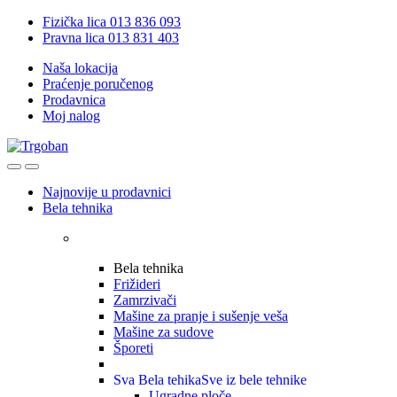
Skip
Skip
Fizička lica 013 836 093
to
to
Pravna lica 013 831 403
navigation
content
Naša lokacija
Praćenje poručenog
Prodavnica
Moj nalog
Open
Close
Najnovije u prodavnici
Bela tehnika
Bela tehnika
Frižideri
Zamrzivači
Mašine za pranje i sušenje veša
Mašine za sudove
Šporeti
Sva Bela tehika
Sve iz bele tehnike
Ugradne ploče