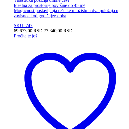
Višestruka pozicija dimne cevi
Idealna za prostorije površine do 45 m²
Mogućnost postavljanja rešetke u ložištu u dva položaja u
zavisnosti od godišnjeg doba
SKU: 747
69.673,00
RSD
73.340,00
RSD
Pročitajte još