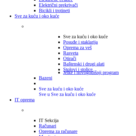
Električni prekrivači
Bicikli i trotineti
Sve za kuću i oko kuće
Sve za kuću i oko kuće
Posuđe i staklarija
Oprema za veš
Rasveta
Otirači
Baštenski i drugi alati
Stolovi i stolice
Jelke i novogodišnji program
Bazeni
Sve za kuću i oko kuće
Sve u Sve za kuću i oko kuće
IT oprema
IT Sekcija
Računari
Oprema za računare