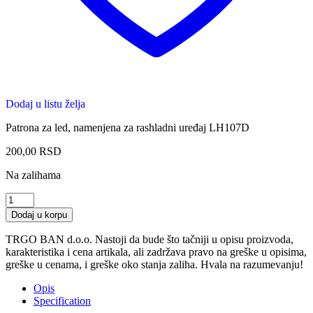
Dodaj u listu želja
Patrona za led, namenjena za rashladni uređaj LH107D
200,00
RSD
Na zalihama
PROSTO
LH107D
Dodaj u korpu
Patrona
za
TRGO BAN d.o.o. Nastoji da bude što tačniji u opisu proizvoda,
rashladni
karakteristika i cena artikala, ali zadržava pravo na greške u opisima,
uređaj
greške u cenama, i greške oko stanja zaliha. Hvala na razumevanju!
quantity
Opis
Specification