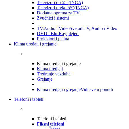
Televizori do 55"(INCA)
Televizori preko 55"(INCA)
Dodatna oprema za TV
Zvučnici i sistemi
TV,Audio i Video
Sve od TV, Audio i Video
DVD i Blu-Ray plejeri
Projektori i platna
Klima uređaji i grejanje
Klima uredjaji i grejanje
Klima uredjaji
Tretiranje vazduha
Grejanje
Klima uredjaji i grejanje
Vidi sve u ponudi
Telefoni i tableti
Telefoni i tableti
Fiksni telefoni