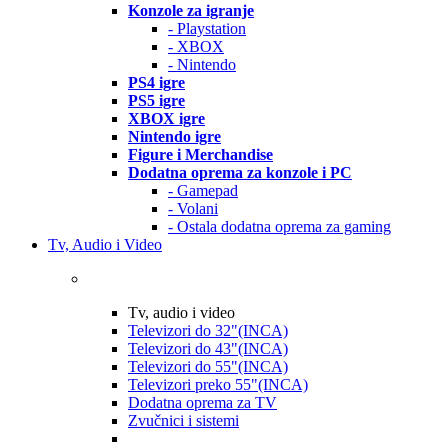
Konzole za igranje
- Playstation
- XBOX
- Nintendo
PS4 igre
PS5 igre
XBOX igre
Nintendo igre
Figure i Merchandise
Dodatna oprema za konzole i PC
- Gamepad
- Volani
- Ostala dodatna oprema za gaming
Tv, Audio i Video
Tv, audio i video
Televizori do 32"(INCA)
Televizori do 43"(INCA)
Televizori do 55"(INCA)
Televizori preko 55"(INCA)
Dodatna oprema za TV
Zvučnici i sistemi