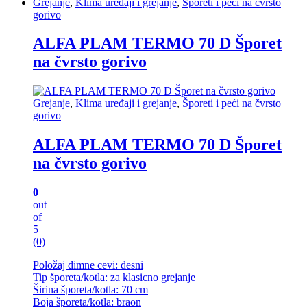
Grejanje
,
Klima uređaji i grejanje
,
Šporeti i peći na čvrsto
gorivo
ALFA PLAM TERMO 70 D Šporet
na čvrsto gorivo
Grejanje
,
Klima uređaji i grejanje
,
Šporeti i peći na čvrsto
gorivo
ALFA PLAM TERMO 70 D Šporet
na čvrsto gorivo
0
out
of
5
(0)
Položaj dimne cevi: desni
Tip šporeta/kotla: za klasicno grejanje
Širina šporeta/kotla: 70 cm
Boja šporeta/kotla: braon