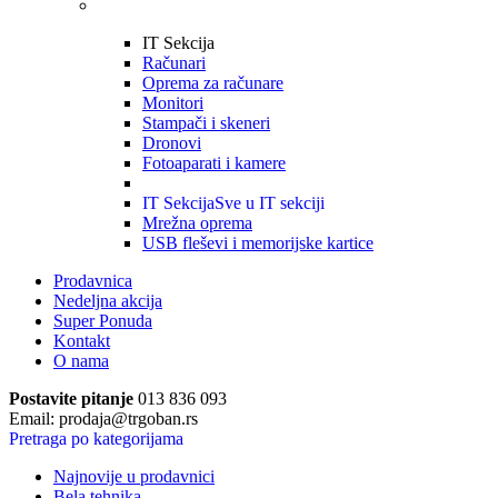
IT Sekcija
Računari
Oprema za računare
Monitori
Stampači i skeneri
Dronovi
Fotoaparati i kamere
IT Sekcija
Sve u IT sekciji
Mrežna oprema
USB fleševi i memorijske kartice
Prodavnica
Nedeljna akcija
Super Ponuda
Kontakt
O nama
Postavite pitanje
013 836 093
Email: prodaja@trgoban.rs
Pretraga po kategorijama
Najnovije u prodavnici
Bela tehnika