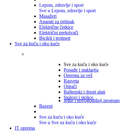
Lepota, zdravlje i sport
Sve u Lepota, zdravlje i sport
Masažeri
Aparati za pritisak
Električne četkice
Električni prekrivači
Bicikli i trotineti
Sve za kuću i oko kuće
Sve za kuću i oko kuće
Posuđe i staklarija
Oprema za veš
Rasveta
Otirači
Baštenski i drugi alati
Stolovi i stolice
Jelke i novogodišnji program
Bazeni
Sve za kuću i oko kuće
Sve u Sve za kuću i oko kuće
IT oprema