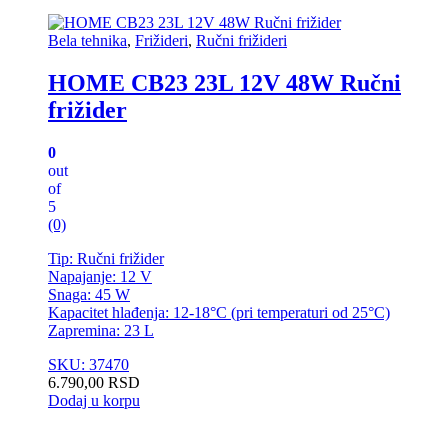
Bela tehnika
,
Frižideri
,
Ručni frižideri
HOME CB23 23L 12V 48W Ručni
frižider
0
out
of
5
(0)
Tip: Ručni frižider
Napajanje: 12 V
Snaga: 45 W
Kapacitet hlađenja: 12-18°C (pri temperaturi od 25°C)
Zapremina: 23 L
SKU: 37470
6.790,00
RSD
Dodaj u korpu