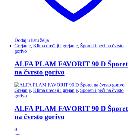
Dodaj u listu želja
Grejanje
,
Klima uređaji i grejanje
,
Šporeti i peći na čvrsto
gorivo
ALFA PLAM FAVORIT 90 D Šporet
na čvrsto gorivo
Grejanje
,
Klima uređaji i grejanje
,
Šporeti i peći na čvrsto
gorivo
ALFA PLAM FAVORIT 90 D Šporet
na čvrsto gorivo
0
out