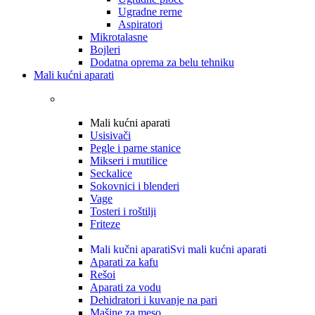
Ugradne rerne
Aspiratori
Mikrotalasne
Bojleri
Dodatna oprema za belu tehniku
Mali kućni aparati
Mali kućni aparati
Usisivači
Pegle i parne stanice
Mikseri i mutilice
Seckalice
Sokovnici i blenderi
Vage
Tosteri i roštilji
Friteze
Mali kučni aparati
Svi mali kućni aparati
Aparati za kafu
Rešoi
Aparati za vodu
Dehidratori i kuvanje na pari
Mašine za meso