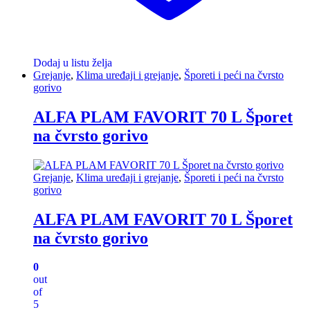
Dodaj u listu želja
Grejanje
,
Klima uređaji i grejanje
,
Šporeti i peći na čvrsto
gorivo
ALFA PLAM FAVORIT 70 L Šporet
na čvrsto gorivo
Grejanje
,
Klima uređaji i grejanje
,
Šporeti i peći na čvrsto
gorivo
ALFA PLAM FAVORIT 70 L Šporet
na čvrsto gorivo
0
out
of
5