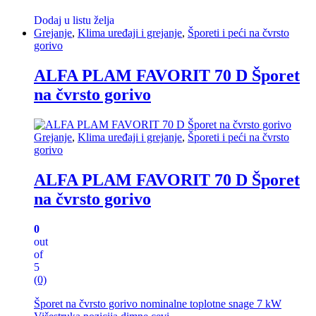
Dodaj u listu želja
Grejanje
,
Klima uređaji i grejanje
,
Šporeti i peći na čvrsto
gorivo
ALFA PLAM FAVORIT 70 D Šporet
na čvrsto gorivo
Grejanje
,
Klima uređaji i grejanje
,
Šporeti i peći na čvrsto
gorivo
ALFA PLAM FAVORIT 70 D Šporet
na čvrsto gorivo
0
out
of
5
(0)
Šporet na čvrsto gorivo nominalne toplotne snage 7 kW