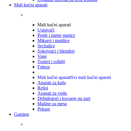
Mali kućni aparati
Mali kućni aparati
Usisivači
Pegle i parne stanice
Mikseri i mutilice
Seckalice
Sokovnici i blenderi
Vage
Tosteri i roštilji
Friteze
Mali kučni aparati
Svi mali kućni aparati
Aparati za kafu
Rešoi
Aparati za vodu
Dehidratori i kuvanje na pari
Mašine za meso
Pekare
Gaming