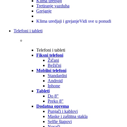
Klima uredjaji
Tretiranje vazduha
Grejanje
Klima uredjaji i grejanje
Vidi sve u ponudi
Telefoni i tableti
Telefoni i tableti
Fiksni telefoni
Žičani
Bežični
Mobilni telefoni
Standardni
Android
Iphone
Tableti
Do 8"
Preko 8"
Dodatna oprema
Punjači i kablovi
Maske i zaštitna stakla
Selfie štapovi
Nosači