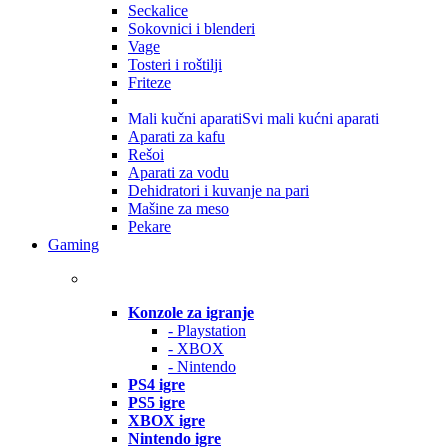
Seckalice
Sokovnici i blenderi
Vage
Tosteri i roštilji
Friteze
Mali kučni aparati
Svi mali kućni aparati
Aparati za kafu
Rešoi
Aparati za vodu
Dehidratori i kuvanje na pari
Mašine za meso
Pekare
Gaming
Konzole za igranje
- Playstation
- XBOX
- Nintendo
PS4 igre
PS5 igre
XBOX igre
Nintendo igre