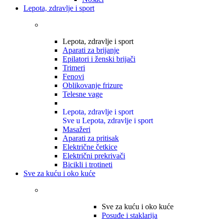
Lepota, zdravlje i sport
Lepota, zdravlje i sport
Aparati za brijanje
Epilatori i ženski brijači
Trimeri
Fenovi
Oblikovanje frizure
Telesne vage
Lepota, zdravlje i sport
Sve u Lepota, zdravlje i sport
Masažeri
Aparati za pritisak
Električne četkice
Električni prekrivači
Bicikli i trotineti
Sve za kuću i oko kuće
Sve za kuću i oko kuće
Posuđe i staklarija