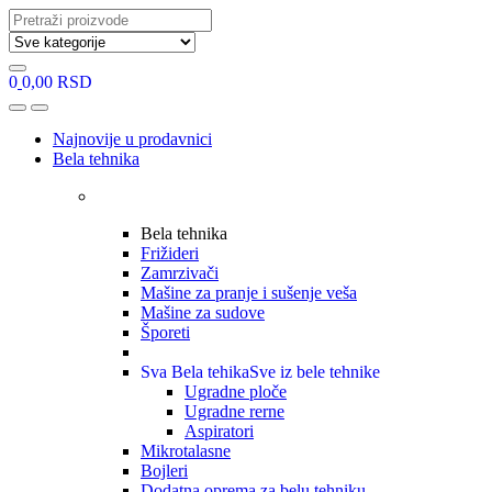
Search
for:
0
0,00
RSD
Open
Close
Najnovije u prodavnici
Bela tehnika
Bela tehnika
Frižideri
Zamrzivači
Mašine za pranje i sušenje veša
Mašine za sudove
Šporeti
Sva Bela tehika
Sve iz bele tehnike
Ugradne ploče
Ugradne rerne
Aspiratori
Mikrotalasne
Bojleri
Dodatna oprema za belu tehniku