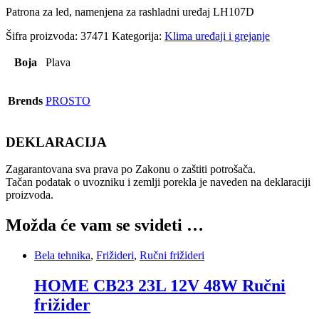
Patrona za led, namenjena za rashladni uređaj LH107D
Šifra proizvoda:
37471
Kategorija:
Klima uređaji i grejanje
Boja
Plava
Brends
PROSTO
DEKLARACIJA
Zagarantovana sva prava po Zakonu o zaštiti potrošača.
Tačan podatak o uvozniku i zemlji porekla je naveden na deklaraciji
proizvoda.
Možda će vam se svideti …
Bela tehnika
,
Frižideri
,
Ručni frižideri
HOME CB23 23L 12V 48W Ručni
frižider