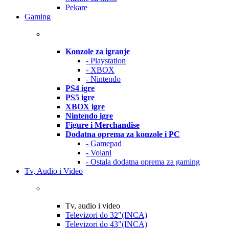
Pekare
Gaming
Konzole za igranje
- Playstation
- XBOX
- Nintendo
PS4 igre
PS5 igre
XBOX igre
Nintendo igre
Figure i Merchandise
Dodatna oprema za konzole i PC
- Gamepad
- Volani
- Ostala dodatna oprema za gaming
Tv, Audio i Video
Tv, audio i video
Televizori do 32"(INCA)
Televizori do 43"(INCA)