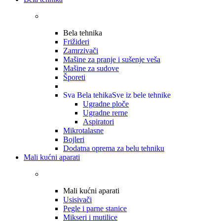
Bela tehnika
Frižideri
Zamrzivači
Mašine za pranje i sušenje veša
Mašine za sudove
Šporeti
Sva Bela tehika
Sve iz bele tehnike
Ugradne ploče
Ugradne rerne
Aspiratori
Mikrotalasne
Bojleri
Dodatna oprema za belu tehniku
Mali kućni aparati
Mali kućni aparati
Usisivači
Pegle i parne stanice
Mikseri i mutilice