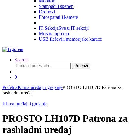
Monitori
Stampači i skeneri
Dronovi
Fotoaparati i kamere
IT Sekcija
Sve u IT sekciji
Mrežna oprema
USB fleševi i memorijske kartice
Search
Pretraga
Pretraži
za:
0
Početna
Klima uređaji i grejanje
PROSTO LH107D Patrona za
rashladni uređaj
Klima uređaji i grejanje
PROSTO LH107D Patrona za
rashladni uređaj