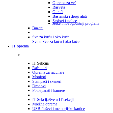
Oprema za veš
Rasveta
Otirači
Baštenski i drugi alati
Stolovi i stolice
Jelke i novogodišnji program
Bazeni
Sve za kuću i oko kuće
Sve u Sve za kuću i oko kuće
IT oprema
IT Sekcija
Računari
Oprema za računare
Monitori
Stampači i skeneri
Dronovi
Fotoaparati i kamere
IT Sekcija
Sve u IT sekciji
Mrežna oprema
USB fleševi i memorijske kartice