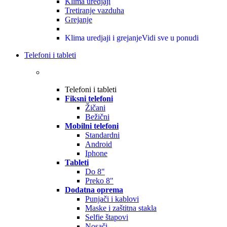
Klima uredjaji
Tretiranje vazduha
Grejanje
Klima uredjaji i grejanje
Vidi sve u ponudi
Telefoni i tableti
Telefoni i tableti
Fiksni telefoni
Žičani
Bežični
Mobilni telefoni
Standardni
Android
Iphone
Tableti
Do 8"
Preko 8"
Dodatna oprema
Punjači i kablovi
Maske i zaštitna stakla
Selfie štapovi
Nosači