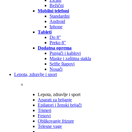
Žičani
Bežični
Mobilni telefoni
Standardni
Android
Iphone
Tableti
Do 8"
Preko 8"
Dodatna oprema
Punjači i kablovi
Maske i zaštitna stakla
Selfie štapovi
Nosači
Lepota, zdravlje i sport
Lepota, zdravlje i sport
Aparati za brijanje
Epilatori i ženski brijači
Trimeri
Fenovi
Oblikovanje frizure
Telesne vage