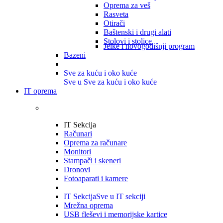
Oprema za veš
Rasveta
Otirači
Baštenski i drugi alati
Stolovi i stolice
Jelke i novogodišnji program
Bazeni
Sve za kuću i oko kuće
Sve u Sve za kuću i oko kuće
IT oprema
IT Sekcija
Računari
Oprema za računare
Monitori
Stampači i skeneri
Dronovi
Fotoaparati i kamere
IT Sekcija
Sve u IT sekciji
Mrežna oprema
USB fleševi i memorijske kartice