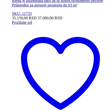
Rerna je dizajnirana tako da se dobija ravnomerno pečenje
Prilagođen za grejanje prostorija do 63 m²
SKU: 11733
35.150,00
RSD
37.000,00
RSD
Pročitajte još