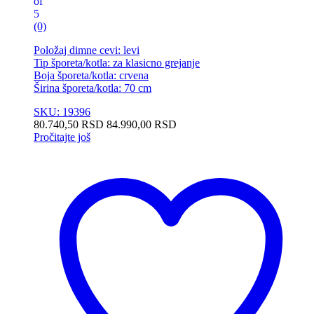
of
5
(0)
Položaj dimne cevi: levi
Tip šporeta/kotla: za klasicno grejanje
Boja šporeta/kotla: crvena
Širina šporeta/kotla: 70 cm
SKU: 19396
80.740,50
RSD
84.990,00
RSD
Pročitajte još