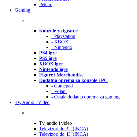
Pekare
Gaming
Konzole za igranje
- Playstation
- XBOX
- Nintendo
PS4 igre
PS5 igre
XBOX igre
Nintendo igre
Figure i Merchandise
Dodatna oprema za konzole i PC
- Gamepad
- Volani
- Ostala dodatna oprema za gaming
Tv, Audio i Video
Tv, audio i video
Televizori do 32"(INCA)
Televizori do 43"(INCA)