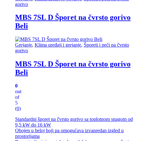
gorivo
MBS 7SL D Šporet na čvrsto gorivo
Beli
Grejanje
,
Klima uređaji i grejanje
,
Šporeti i peći na čvrsto
gorivo
MBS 7SL D Šporet na čvrsto gorivo
Beli
0
out
of
5
(0)
Standardni šporet na čvrsto gorivo sa toplotnom snagom od
9,5 kW do 16 kW
Obojen u beloj boji pa omogućava izvanredan izgled u
prostorijama