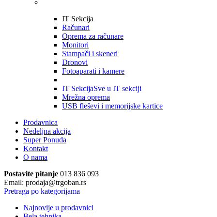
IT Sekcija
Računari
Oprema za računare
Monitori
Stampači i skeneri
Dronovi
Fotoaparati i kamere
IT Sekcija
Sve u IT sekciji
Mrežna oprema
USB fleševi i memorijske kartice
Prodavnica
Nedeljna akcija
Super Ponuda
Kontakt
O nama
Postavite pitanje
013 836 093
Email: prodaja@trgoban.rs
Pretraga po kategorijama
Najnovije u prodavnici
Bela tehnika