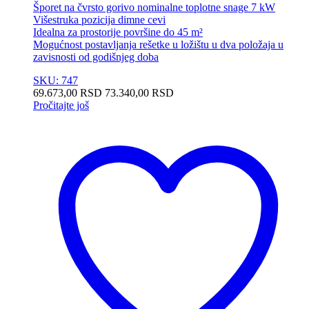
Šporet na čvrsto gorivo nominalne toplotne snage 7 kW
Višestruka pozicija dimne cevi
Idealna za prostorije površine do 45 m²
Mogućnost postavljanja rešetke u ložištu u dva položaja u
zavisnosti od godišnjeg doba
SKU: 747
69.673,00
RSD
73.340,00
RSD
Pročitajte još