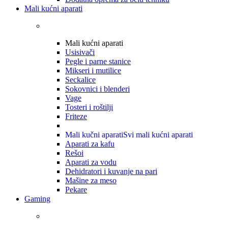
Mali kućni aparati
Mali kućni aparati
Usisivači
Pegle i parne stanice
Mikseri i mutilice
Seckalice
Sokovnici i blenderi
Vage
Tosteri i roštilji
Friteze
Mali kučni aparati
Svi mali kućni aparati
Aparati za kafu
Rešoi
Aparati za vodu
Dehidratori i kuvanje na pari
Mašine za meso
Pekare
Gaming