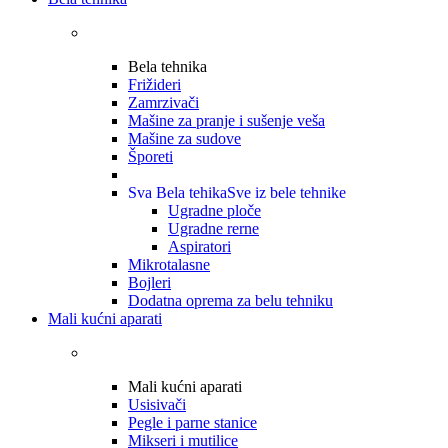
Bela tehnika
Frižideri
Zamrzivači
Mašine za pranje i sušenje veša
Mašine za sudove
Šporeti
Sva Bela tehika
Sve iz bele tehnike
Ugradne ploče
Ugradne rerne
Aspiratori
Mikrotalasne
Bojleri
Dodatna oprema za belu tehniku
Mali kućni aparati
Mali kućni aparati
Usisivači
Pegle i parne stanice
Mikseri i mutilice