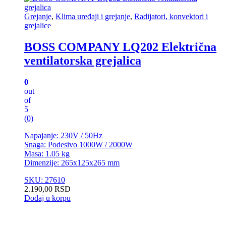
Grejanje
,
Klima uređaji i grejanje
,
Radijatori, konvektori i
grejalice
BOSS COMPANY LQ202 Električna
ventilatorska grejalica
0
out
of
5
(0)
Napajanje: 230V / 50Hz
Snaga: Podesivo 1000W / 2000W
Masa: 1.05 kg
Dimenzije: 265x125x265 mm
SKU: 27610
2.190,00
RSD
Dodaj u korpu