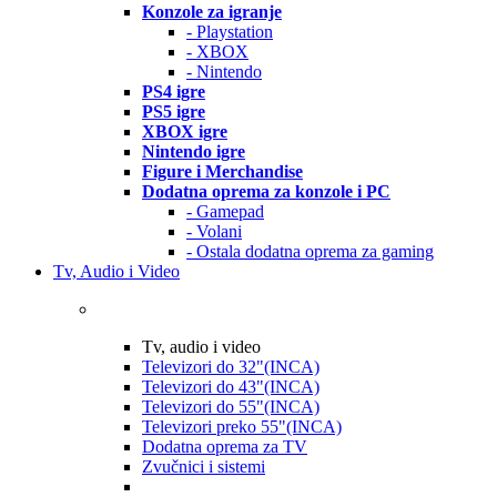
Konzole za igranje
- Playstation
- XBOX
- Nintendo
PS4 igre
PS5 igre
XBOX igre
Nintendo igre
Figure i Merchandise
Dodatna oprema za konzole i PC
- Gamepad
- Volani
- Ostala dodatna oprema za gaming
Tv, Audio i Video
Tv, audio i video
Televizori do 32"(INCA)
Televizori do 43"(INCA)
Televizori do 55"(INCA)
Televizori preko 55"(INCA)
Dodatna oprema za TV
Zvučnici i sistemi