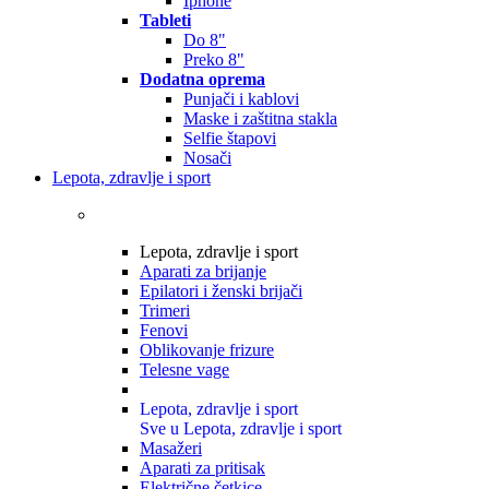
Iphone
Tableti
Do 8"
Preko 8"
Dodatna oprema
Punjači i kablovi
Maske i zaštitna stakla
Selfie štapovi
Nosači
Lepota, zdravlje i sport
Lepota, zdravlje i sport
Aparati za brijanje
Epilatori i ženski brijači
Trimeri
Fenovi
Oblikovanje frizure
Telesne vage
Lepota, zdravlje i sport
Sve u Lepota, zdravlje i sport
Masažeri
Aparati za pritisak
Električne četkice