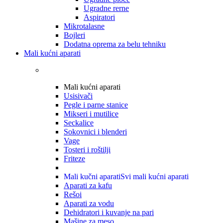
Ugradne rerne
Aspiratori
Mikrotalasne
Bojleri
Dodatna oprema za belu tehniku
Mali kućni aparati
Mali kućni aparati
Usisivači
Pegle i parne stanice
Mikseri i mutilice
Seckalice
Sokovnici i blenderi
Vage
Tosteri i roštilji
Friteze
Mali kučni aparati
Svi mali kućni aparati
Aparati za kafu
Rešoi
Aparati za vodu
Dehidratori i kuvanje na pari
Mašine za meso