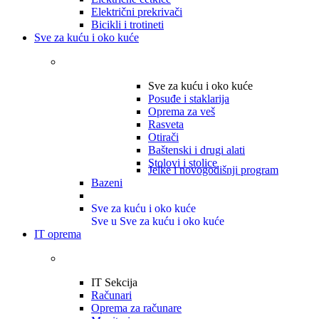
Električni prekrivači
Bicikli i trotineti
Sve za kuću i oko kuće
Sve za kuću i oko kuće
Posuđe i staklarija
Oprema za veš
Rasveta
Otirači
Baštenski i drugi alati
Stolovi i stolice
Jelke i novogodišnji program
Bazeni
Sve za kuću i oko kuće
Sve u Sve za kuću i oko kuće
IT oprema
IT Sekcija
Računari
Oprema za računare