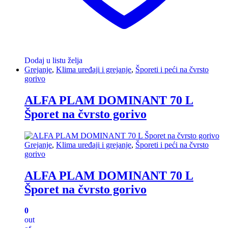
Dodaj u listu želja
Grejanje
,
Klima uređaji i grejanje
,
Šporeti i peći na čvrsto
gorivo
ALFA PLAM DOMINANT 70 L
Šporet na čvrsto gorivo
Grejanje
,
Klima uređaji i grejanje
,
Šporeti i peći na čvrsto
gorivo
ALFA PLAM DOMINANT 70 L
Šporet na čvrsto gorivo
0
out