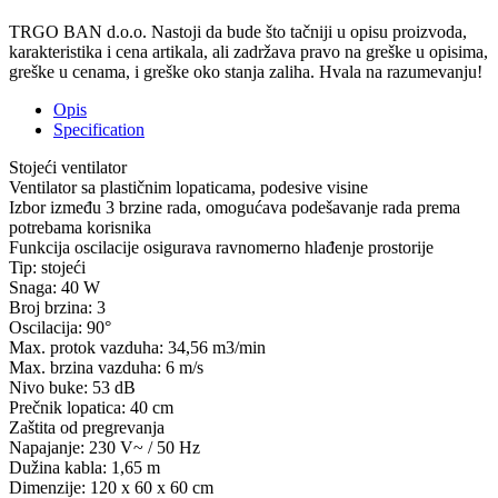
TRGO BAN d.o.o. Nastoji da bude što tačniji u opisu proizvoda,
karakteristika i cena artikala, ali zadržava pravo na greške u opisima,
greške u cenama, i greške oko stanja zaliha. Hvala na razumevanju!
Opis
Specification
Stojeći ventilator
Ventilator sa plastičnim lopaticama, podesive visine
Izbor između 3 brzine rada, omogućava podešavanje rada prema
potrebama korisnika
Funkcija oscilacije osigurava ravnomerno hlađenje prostorije
Tip: stojeći
Snaga: 40 W
Broj brzina: 3
Oscilacija: 90°
Max. protok vazduha: 34,56 m3/min
Max. brzina vazduha: 6 m/s
Nivo buke: 53 dB
Prečnik lopatica: 40 cm
Zaštita od pregrevanja
Napajanje: 230 V~ / 50 Hz
Dužina kabla: 1,65 m
Dimenzije: 120 x 60 x 60 cm