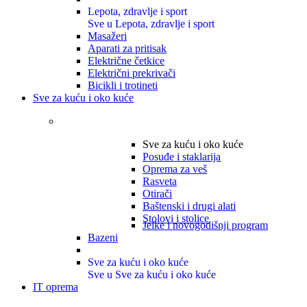
Lepota, zdravlje i sport
Sve u Lepota, zdravlje i sport
Masažeri
Aparati za pritisak
Električne četkice
Električni prekrivači
Bicikli i trotineti
Sve za kuću i oko kuće
Sve za kuću i oko kuće
Posuđe i staklarija
Oprema za veš
Rasveta
Otirači
Baštenski i drugi alati
Stolovi i stolice
Jelke i novogodišnji program
Bazeni
Sve za kuću i oko kuće
Sve u Sve za kuću i oko kuće
IT oprema