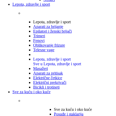
Lepota, zdravlje i sport
Lepota, zdravlje i sport
Aparati za brijanje
Epilatori i ženski brijači
Trimeri
Fenovi
Oblikovanje frizure
Telesne vage
Lepota, zdravlje i sport
Sve u Lepota, zdravlje i sport
Masažeri
Aparati za pritisak
Električne četkice
Električni prekrivači
Bicikli i trotineti
Sve za kuću i oko kuće
Sve za kuću i oko kuće
Posuđe i staklarija