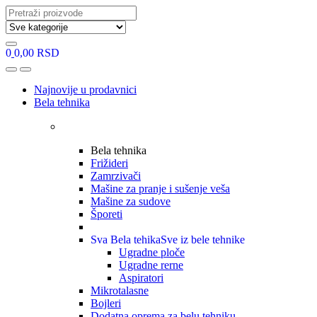
Search
for:
0
0,00
RSD
Open
Close
Najnovije u prodavnici
Bela tehnika
Bela tehnika
Frižideri
Zamrzivači
Mašine za pranje i sušenje veša
Mašine za sudove
Šporeti
Sva Bela tehika
Sve iz bele tehnike
Ugradne ploče
Ugradne rerne
Aspiratori
Mikrotalasne
Bojleri
Dodatna oprema za belu tehniku