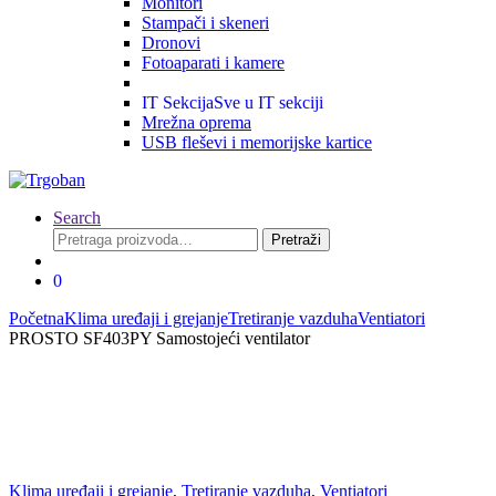
Monitori
Stampači i skeneri
Dronovi
Fotoaparati i kamere
IT Sekcija
Sve u IT sekciji
Mrežna oprema
USB fleševi i memorijske kartice
Search
Pretraga
Pretraži
za:
0
Početna
Klima uređaji i grejanje
Tretiranje vazduha
Ventiatori
PROSTO SF403PY Samostojeći ventilator
Klima uređaji i grejanje
,
Tretiranje vazduha
,
Ventiatori