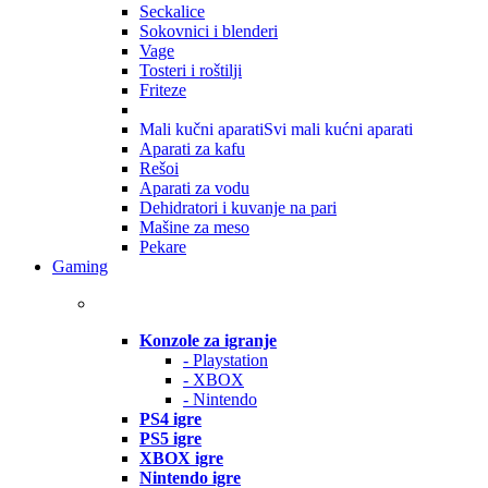
Seckalice
Sokovnici i blenderi
Vage
Tosteri i roštilji
Friteze
Mali kučni aparati
Svi mali kućni aparati
Aparati za kafu
Rešoi
Aparati za vodu
Dehidratori i kuvanje na pari
Mašine za meso
Pekare
Gaming
Konzole za igranje
- Playstation
- XBOX
- Nintendo
PS4 igre
PS5 igre
XBOX igre
Nintendo igre