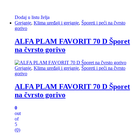
Dodaj u listu želja
Grejanje
,
Klima uređaji i grejanje
,
Šporeti i peći na čvrsto
gorivo
ALFA PLAM FAVORIT 70 D Šporet
na čvrsto gorivo
Grejanje
,
Klima uređaji i grejanje
,
Šporeti i peći na čvrsto
gorivo
ALFA PLAM FAVORIT 70 D Šporet
na čvrsto gorivo
0
out
of
5
(0)