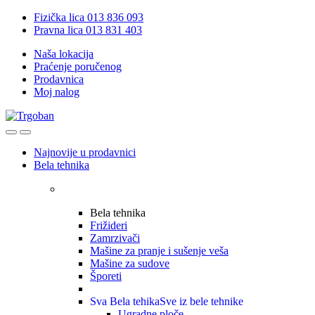
Skip
Skip
Fizička lica 013 836 093
to
to
Pravna lica 013 831 403
navigation
content
Naša lokacija
Praćenje poručenog
Prodavnica
Moj nalog
Open
Close
Najnovije u prodavnici
Bela tehnika
Bela tehnika
Frižideri
Zamrzivači
Mašine za pranje i sušenje veša
Mašine za sudove
Šporeti
Sva Bela tehika
Sve iz bele tehnike
Ugradne ploče