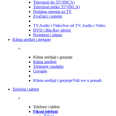
Televizori do 55"(INCA)
Televizori preko 55"(INCA)
Dodatna oprema za TV
Zvučnici i sistemi
TV,Audio i Video
Sve od TV, Audio i Video
DVD i Blu-Ray plejeri
Projektori i platna
Klima uređaji i grejanje
Klima uredjaji i grejanje
Klima uredjaji
Tretiranje vazduha
Grejanje
Klima uredjaji i grejanje
Vidi sve u ponudi
Telefoni i tableti
Telefoni i tableti
Fiksni telefoni