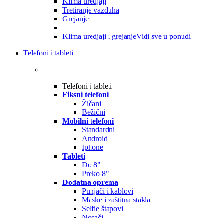
Klima uredjaji
Tretiranje vazduha
Grejanje
Klima uredjaji i grejanje
Vidi sve u ponudi
Telefoni i tableti
Telefoni i tableti
Fiksni telefoni
Žičani
Bežični
Mobilni telefoni
Standardni
Android
Iphone
Tableti
Do 8"
Preko 8"
Dodatna oprema
Punjači i kablovi
Maske i zaštitna stakla
Selfie štapovi
Nosači