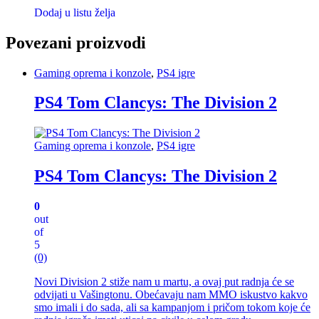
Dodaj u listu želja
Povezani proizvodi
Gaming oprema i konzole
,
PS4 igre
PS4 Tom Clancys: The Division 2
Gaming oprema i konzole
,
PS4 igre
PS4 Tom Clancys: The Division 2
0
out
of
5
(0)
Novi Division 2 stiže nam u martu, a ovaj put radnja će se
odvijati u Vašingtonu. Obećavaju nam MMO iskustvo kakvo
smo imali i do sada, ali sa kampanjom i pričom tokom koje će