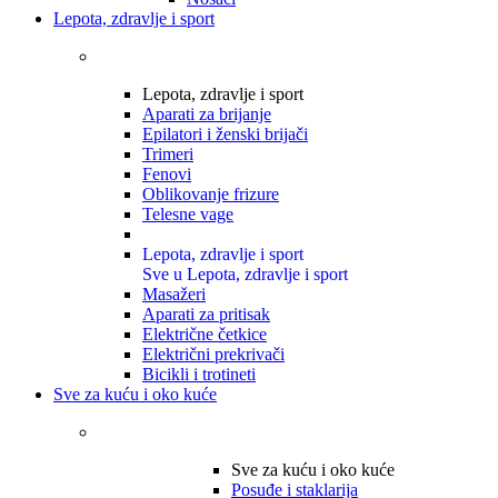
Lepota, zdravlje i sport
Lepota, zdravlje i sport
Aparati za brijanje
Epilatori i ženski brijači
Trimeri
Fenovi
Oblikovanje frizure
Telesne vage
Lepota, zdravlje i sport
Sve u Lepota, zdravlje i sport
Masažeri
Aparati za pritisak
Električne četkice
Električni prekrivači
Bicikli i trotineti
Sve za kuću i oko kuće
Sve za kuću i oko kuće
Posuđe i staklarija