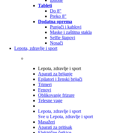
Iphone
Tableti
Do 8"
Preko 8"
Dodatna oprema
Punjači i kablovi
Maske i zaštitna stakla
Selfie štapovi
Nosači
Lepota, zdravlje i sport
Lepota, zdravlje i sport
Aparati za brijanje
Epilatori i ženski brijači
Trimeri
Fenovi
Oblikovanje frizure
Telesne vage
Lepota, zdravlje i sport
Sve u Lepota, zdravlje i sport
Masažeri
Aparati za pritisak
Električne četkice