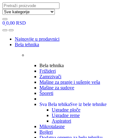
Search
for:
0
0,00
RSD
Open
Close
Najnovije u prodavnici
Bela tehnika
Bela tehnika
Frižideri
Zamrzivači
Mašine za pranje i sušenje veša
Mašine za sudove
Šporeti
Sva Bela tehika
Sve iz bele tehnike
Ugradne ploče
Ugradne rerne
Aspiratori
Mikrotalasne
Bojleri
Dodatna oprema za belu tehniku