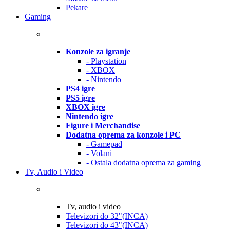
Pekare
Gaming
Konzole za igranje
- Playstation
- XBOX
- Nintendo
PS4 igre
PS5 igre
XBOX igre
Nintendo igre
Figure i Merchandise
Dodatna oprema za konzole i PC
- Gamepad
- Volani
- Ostala dodatna oprema za gaming
Tv, Audio i Video
Tv, audio i video
Televizori do 32"(INCA)
Televizori do 43"(INCA)