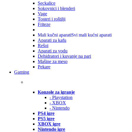
Seckalice
Sokovnici i blenderi
Vage
Tosteri i roštilji
Friteze
Mali kučni aparati
Svi mali kućni aparati
Aparati za kafu
Rešoi
Aparati za vodu
Dehidratori i kuvanje na pari
Mašine za meso
Pekare
Gaming
Konzole za igranje
- Playstation
- XBOX
- Nintendo
PS4 igre
PS5 igre
XBOX igre
Nintendo igre