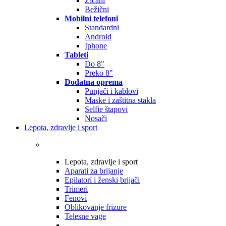
Žičani
Bežični
Mobilni telefoni
Standardni
Android
Iphone
Tableti
Do 8"
Preko 8"
Dodatna oprema
Punjači i kablovi
Maske i zaštitna stakla
Selfie štapovi
Nosači
Lepota, zdravlje i sport
Lepota, zdravlje i sport
Aparati za brijanje
Epilatori i ženski brijači
Trimeri
Fenovi
Oblikovanje frizure
Telesne vage