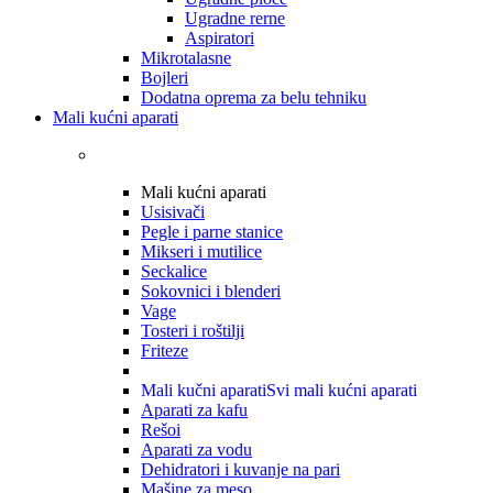
Ugradne rerne
Aspiratori
Mikrotalasne
Bojleri
Dodatna oprema za belu tehniku
Mali kućni aparati
Mali kućni aparati
Usisivači
Pegle i parne stanice
Mikseri i mutilice
Seckalice
Sokovnici i blenderi
Vage
Tosteri i roštilji
Friteze
Mali kučni aparati
Svi mali kućni aparati
Aparati za kafu
Rešoi
Aparati za vodu
Dehidratori i kuvanje na pari
Mašine za meso