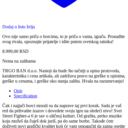
Dodaj u listu želja
Ovo nije samo priča o borcima, to je priča o vama, igraču. Pronađite
svog rivala, upoznajte prijatelje i idite putem svetskog ratnika!
8.999,00
RSD
Nema na zalihama
TRGO BAN d.o.o. Nastoji da bude što tačniji u opisu proizvoda,
karakteristika i cena artikala, ali zadržava pravo na greške u opisima,
greške u cenama, i greške oko stanja zaliha. Hvala na razumevanju!
Opis
Specification
Čak i najjači borci morali su da naprave taj prvi korak. Sada je vaš
red da prihvatite izazov i dovedete svoju igru na sledeći nivo! Svet
Street Fighter-a 6 je sav o uličnoj kulturi. Od grafita, preko muzike
koju možeš da čuješ dok juriš, pa do same borbe. Takođe ćete
doživeti novi grafički kvalitet koji će vam omogućiti da zaista osetite