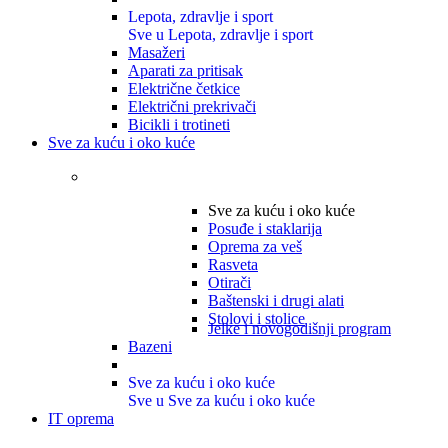
Lepota, zdravlje i sport
Sve u Lepota, zdravlje i sport
Masažeri
Aparati za pritisak
Električne četkice
Električni prekrivači
Bicikli i trotineti
Sve za kuću i oko kuće
Sve za kuću i oko kuće
Posuđe i staklarija
Oprema za veš
Rasveta
Otirači
Baštenski i drugi alati
Stolovi i stolice
Jelke i novogodišnji program
Bazeni
Sve za kuću i oko kuće
Sve u Sve za kuću i oko kuće
IT oprema