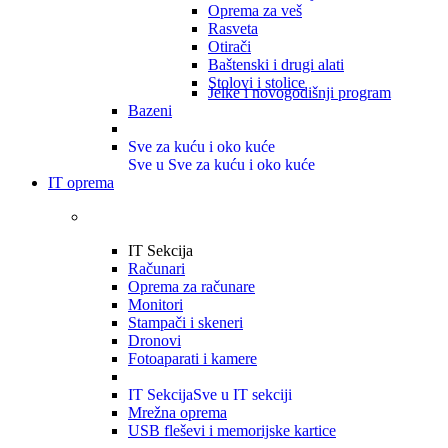
Oprema za veš
Rasveta
Otirači
Baštenski i drugi alati
Stolovi i stolice
Jelke i novogodišnji program
Bazeni
Sve za kuću i oko kuće
Sve u Sve za kuću i oko kuće
IT oprema
IT Sekcija
Računari
Oprema za računare
Monitori
Stampači i skeneri
Dronovi
Fotoaparati i kamere
IT Sekcija
Sve u IT sekciji
Mrežna oprema
USB fleševi i memorijske kartice