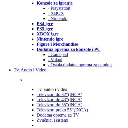
Konzole za igranje
- Playstation
- XBOX
- Nintendo
PS4 igre
PS5 igre
XBOX igre
Nintendo igre
Figure i Merchandise
Dodatna oprema za konzole i PC
- Gamepad
- Volani
- Ostala dodatna oprema za gaming
Tv, Audio i Video
Tv, audio i video
Televizori do 32"(INCA)
Televizori do 43"(INCA)
Televizori do 55"(INCA)
Televizori preko 55"(INCA)
Dodatna oprema za TV
Zvučnici i sistemi