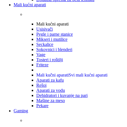
Mali kućni aparati
Mali kućni aparati
Usisivači
Pegle i parne stanice
Mikseri i mutilice
Seckalice
Sokovnici i blenderi
Vage
Tosteri i roštilji
Friteze
Mali kučni aparati
Svi mali kućni aparati
Aparati za kafu
Rešoi
Aparati za vodu
Dehidratori i kuvanje na pari
Mašine za meso
Pekare
Gaming