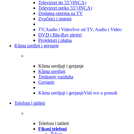
Televizori do 55"(INCA)
Televizori preko 55"(INCA)
Dodatna oprema za TV
Zvučnici i sistemi
TV,Audio i Video
Sve od TV, Audio i Video
DVD i Blu-Ray plejeri
Projektori i platna
Klima uređaji i grejanje
Klima uredjaji i grejanje
Klima uredjaji
Tretiranje vazduha
Grejanje
Klima uredjaji i grejanje
Vidi sve u ponudi
Telefoni i tableti
Telefoni i tableti
Fiksni telefoni