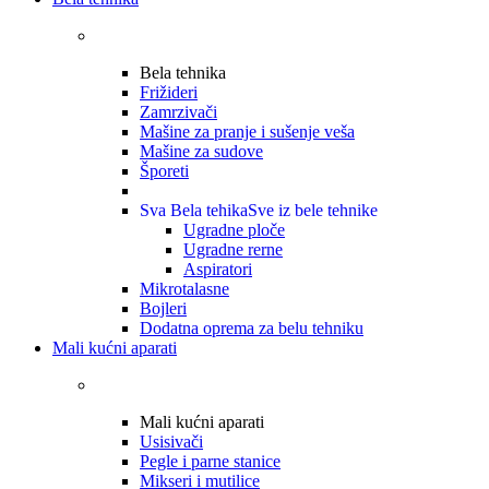
Bela tehnika
Frižideri
Zamrzivači
Mašine za pranje i sušenje veša
Mašine za sudove
Šporeti
Sva Bela tehika
Sve iz bele tehnike
Ugradne ploče
Ugradne rerne
Aspiratori
Mikrotalasne
Bojleri
Dodatna oprema za belu tehniku
Mali kućni aparati
Mali kućni aparati
Usisivači
Pegle i parne stanice
Mikseri i mutilice