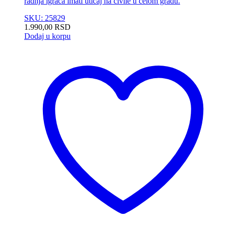
radnja igrača imati uticaj na civile u celom gradu.
SKU: 25829
1.990,00
RSD
Dodaj u korpu