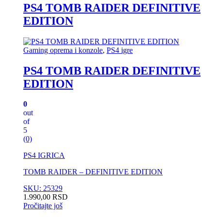
PS4 TOMB RAIDER DEFINITIVE
EDITION
Gaming oprema i konzole
,
PS4 igre
PS4 TOMB RAIDER DEFINITIVE
EDITION
0
out
of
5
(0)
PS4 IGRICA
TOMB RAIDER – DEFINITIVE EDITION
SKU: 25329
1.990,00
RSD
Pročitajte još