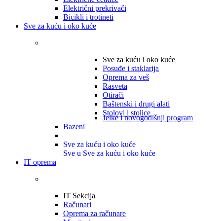
Električni prekrivači
Bicikli i trotineti
Sve za kuću i oko kuće
Sve za kuću i oko kuće
Posuđe i staklarija
Oprema za veš
Rasveta
Otirači
Baštenski i drugi alati
Stolovi i stolice
Jelke i novogodišnji program
Bazeni
Sve za kuću i oko kuće
Sve u Sve za kuću i oko kuće
IT oprema
IT Sekcija
Računari
Oprema za računare