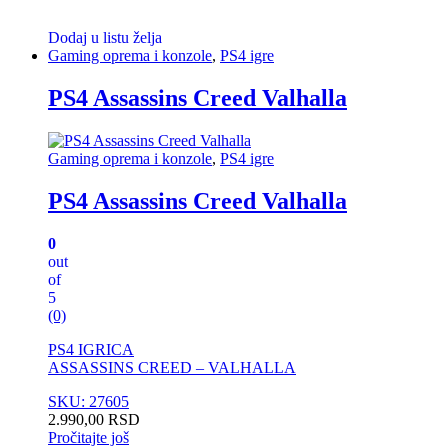
Dodaj u listu želja
Gaming oprema i konzole
,
PS4 igre
PS4 Assassins Creed Valhalla
Gaming oprema i konzole
,
PS4 igre
PS4 Assassins Creed Valhalla
0
out
of
5
(0)
PS4 IGRICA
ASSASSINS CREED – VALHALLA
SKU: 27605
2.990,00
RSD
Pročitajte još