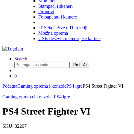
Monitori
Stampači i skeneri
Dronovi
Fotoaparati i kamere
IT Sekcija
Sve u IT sekciji
Mrežna oprema
USB fleševi i memorijske kartice
Search
Pretraga
Pretraži
za:
0
Početna
Gaming oprema i konzole
PS4 igre
PS4 Street Fighter VI
Gaming oprema i konzole
,
PS4 igre
PS4 Street Fighter VI
SKU: 32207