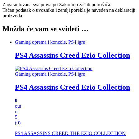
Zagarantovana sva prava po Zakonu o zaštiti potrošača.
Tačan podatak o uvozniku i zemlji porekla je naveden na deklaraciji
proizvoda.
Možda će vam se svideti …
Gaming oprema i konzole
,
PS4 igre
PS4 Assassins Creed Ezio Collection
Gaming oprema i konzole
,
PS4 igre
PS4 Assassins Creed Ezio Collection
0
out
of
5
(0)
PS4 ASSASSINS CREED THE EZIO COLLECTION