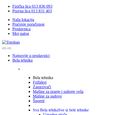
Skip
Skip
Fizička lica 013 836 093
to
to
Pravna lica 013 831 403
navigation
content
Naša lokacija
Praćenje poručenog
Prodavnica
Moj nalog
Open
Close
Najnovije u prodavnici
Bela tehnika
Bela tehnika
Frižideri
Zamrzivači
Mašine za pranje i sušenje veša
Mašine za sudove
Šporeti
Sva Bela tehika
Sve iz bele tehnike
Ugradne ploče