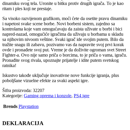
dinamiku svog tela. Uronite u bitku protiv drugih igrača. To je kao
ritam i ples koji ne prestaje.
Sa visoko razvijenom grafikom, moći ćete da osetite pravu dinamiku
i napetost svake scene borbe. Novi borbeni sistem, zajedno sa
kontrolama koje vam omogućavaju da zaista uživate u borbi i bici
napred-nazad, omogućiće igračima da uživaju u borbama u skladu
sa njihovim nivoom veštine. Svaki igrač ide svojim putem. Bilo da
tražite snagu ili zabavu, pozivamo vas da napravite svoj prvi korak
ovde i pronađete svoj put. Vreme je da doživite ogroman svet Street
Fighter-a. Ovo nije samo priča o borcima, to je priča o vama, igraču.
Pronađite svog rivala, upoznajte prijatelje i idite putem svetskog
ratnika!
Iskustvo takođe uključuje inovativne nove funkcije igranja, plus
poboljšane vizuelne efekte za svaki aspekt igre.
Šifra proizvoda:
32207
Kategorije:
Gaming oprema i konzole
,
PS4 igre
Brends
Playstation
DEKLARACIJA