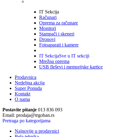
IT Sekcija
Računari
Oprema za računare
Monitori
Stampači i skeneri
Dronovi
Fotoaparati i kamere
IT Sekcija
Sve u IT sekciji
Mrežna oprema
USB fleševi i memorijske kartice
Prodavnica
Nedeljna akcija
Super Ponuda
Kontakt
O nama
Postavite pitanje
013 836 093
Email: prodaja@trgoban.rs
Pretraga po kategorijama
Najnovije u prodavnici
Bela tehnika