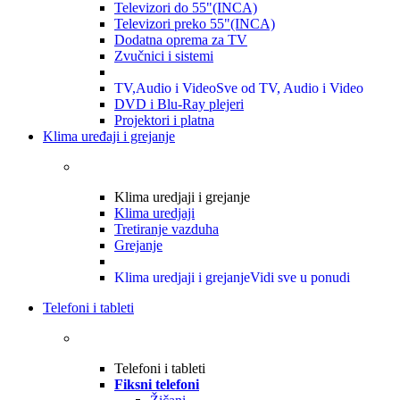
Televizori do 55"(INCA)
Televizori preko 55"(INCA)
Dodatna oprema za TV
Zvučnici i sistemi
TV,Audio i Video
Sve od TV, Audio i Video
DVD i Blu-Ray plejeri
Projektori i platna
Klima uređaji i grejanje
Klima uredjaji i grejanje
Klima uredjaji
Tretiranje vazduha
Grejanje
Klima uredjaji i grejanje
Vidi sve u ponudi
Telefoni i tableti
Telefoni i tableti
Fiksni telefoni