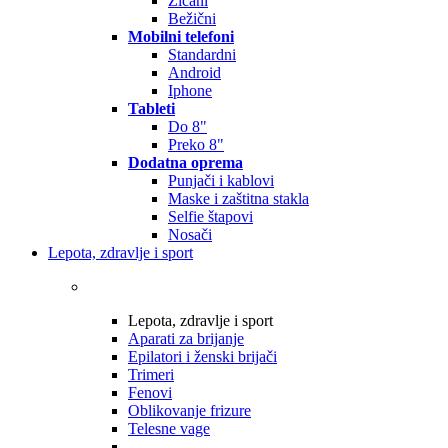
Žičani
Bežični
Mobilni telefoni
Standardni
Android
Iphone
Tableti
Do 8"
Preko 8"
Dodatna oprema
Punjači i kablovi
Maske i zaštitna stakla
Selfie štapovi
Nosači
Lepota, zdravlje i sport
Lepota, zdravlje i sport
Aparati za brijanje
Epilatori i ženski brijači
Trimeri
Fenovi
Oblikovanje frizure
Telesne vage