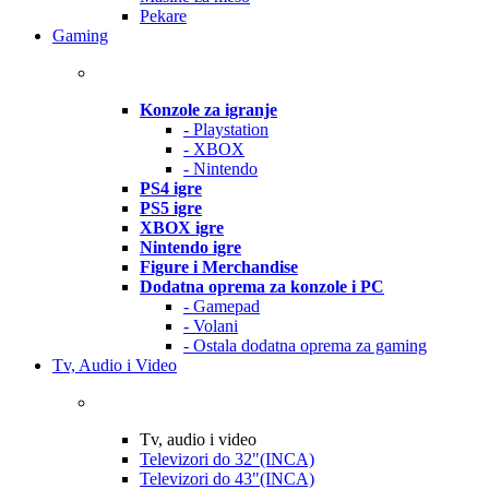
Pekare
Gaming
Konzole za igranje
- Playstation
- XBOX
- Nintendo
PS4 igre
PS5 igre
XBOX igre
Nintendo igre
Figure i Merchandise
Dodatna oprema za konzole i PC
- Gamepad
- Volani
- Ostala dodatna oprema za gaming
Tv, Audio i Video
Tv, audio i video
Televizori do 32"(INCA)
Televizori do 43"(INCA)