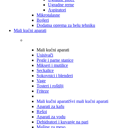
Ugradne rerne
Aspiratori
Mikrotalasne
Bojleri
Dodatna oprema za belu tehniku
Mali kućni aparati
Mali kućni aparati
Usisivači
Pegle i parne stanice
Mikseri i mutilice
Seckalice
Sokovnici i blenderi
Vage
Tosteri i roštilji
Friteze
Mali kučni aparati
Svi mali kućni aparati
Aparati za kafu
Rešoi
Aparati za vodu
Dehidratori i kuvanje na pari
Mašine za meso