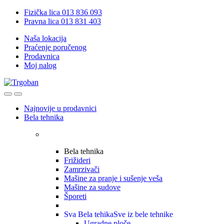
Skip
Skip
Fizička lica 013 836 093
to
to
Pravna lica 013 831 403
navigation
content
Naša lokacija
Praćenje poručenog
Prodavnica
Moj nalog
Open
Close
Najnovije u prodavnici
Bela tehnika
Bela tehnika
Frižideri
Zamrzivači
Mašine za pranje i sušenje veša
Mašine za sudove
Šporeti
Sva Bela tehika
Sve iz bele tehnike
Ugradne ploče