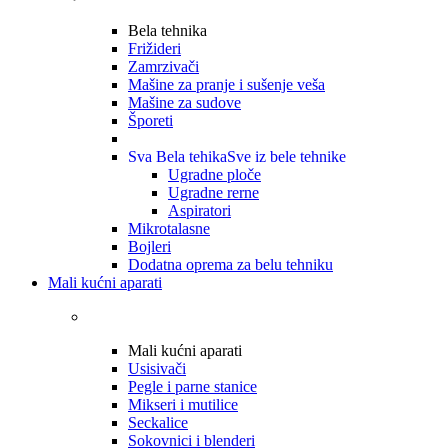
Bela tehnika
Frižideri
Zamrzivači
Mašine za pranje i sušenje veša
Mašine za sudove
Šporeti
Sva Bela tehika
Sve iz bele tehnike
Ugradne ploče
Ugradne rerne
Aspiratori
Mikrotalasne
Bojleri
Dodatna oprema za belu tehniku
Mali kućni aparati
Mali kućni aparati
Usisivači
Pegle i parne stanice
Mikseri i mutilice
Seckalice
Sokovnici i blenderi