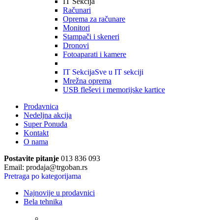
IT Sekcija
Računari
Oprema za računare
Monitori
Stampači i skeneri
Dronovi
Fotoaparati i kamere
IT Sekcija
Sve u IT sekciji
Mrežna oprema
USB fleševi i memorijske kartice
Prodavnica
Nedeljna akcija
Super Ponuda
Kontakt
O nama
Postavite pitanje
013 836 093
Email: prodaja@trgoban.rs
Pretraga po kategorijama
Najnovije u prodavnici
Bela tehnika