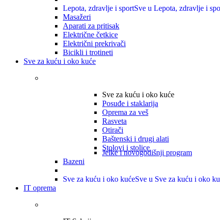
Lepota, zdravlje i sport
Sve u Lepota, zdravlje i spo
Masažeri
Aparati za pritisak
Električne četkice
Električni prekrivači
Bicikli i trotineti
Sve za kuću i oko kuće
Sve za kuću i oko kuće
Posuđe i staklarija
Oprema za veš
Rasveta
Otirači
Baštenski i drugi alati
Stolovi i stolice
Jelke i novogodišnji program
Bazeni
Sve za kuću i oko kuće
Sve u Sve za kuću i oko k
IT oprema