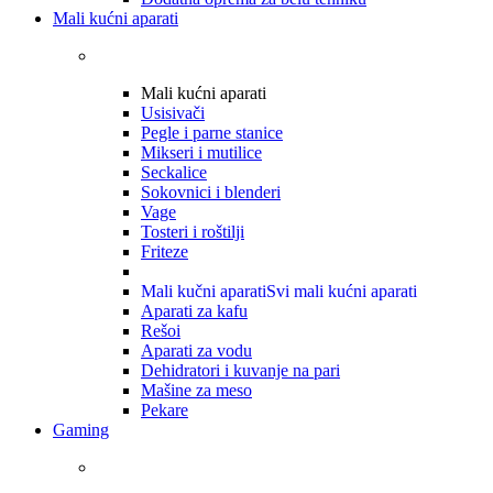
Mali kućni aparati
Mali kućni aparati
Usisivači
Pegle i parne stanice
Mikseri i mutilice
Seckalice
Sokovnici i blenderi
Vage
Tosteri i roštilji
Friteze
Mali kučni aparati
Svi mali kućni aparati
Aparati za kafu
Rešoi
Aparati za vodu
Dehidratori i kuvanje na pari
Mašine za meso
Pekare
Gaming