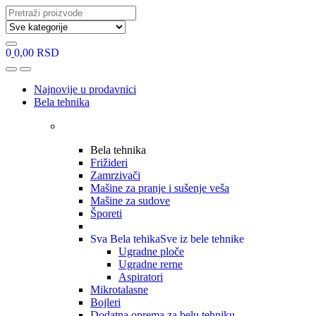
Search
for:
0
0,00
RSD
Open
Close
Najnovije u prodavnici
Bela tehnika
Bela tehnika
Frižideri
Zamrzivači
Mašine za pranje i sušenje veša
Mašine za sudove
Šporeti
Sva Bela tehika
Sve iz bele tehnike
Ugradne ploče
Ugradne rerne
Aspiratori
Mikrotalasne
Bojleri
Dodatna oprema za belu tehniku