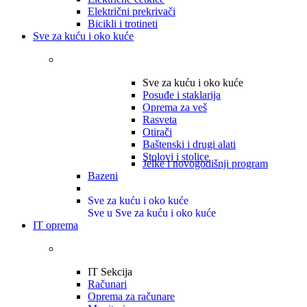
Električni prekrivači
Bicikli i trotineti
Sve za kuću i oko kuće
Sve za kuću i oko kuće
Posuđe i staklarija
Oprema za veš
Rasveta
Otirači
Baštenski i drugi alati
Stolovi i stolice
Jelke i novogodišnji program
Bazeni
Sve za kuću i oko kuće
Sve u Sve za kuću i oko kuće
IT oprema
IT Sekcija
Računari
Oprema za računare