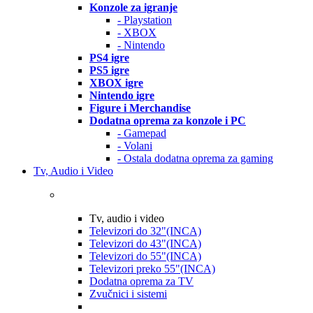
Konzole za igranje
- Playstation
- XBOX
- Nintendo
PS4 igre
PS5 igre
XBOX igre
Nintendo igre
Figure i Merchandise
Dodatna oprema za konzole i PC
- Gamepad
- Volani
- Ostala dodatna oprema za gaming
Tv, Audio i Video
Tv, audio i video
Televizori do 32"(INCA)
Televizori do 43"(INCA)
Televizori do 55"(INCA)
Televizori preko 55"(INCA)
Dodatna oprema za TV
Zvučnici i sistemi