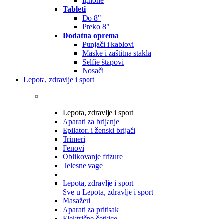
Iphone
Tableti
Do 8"
Preko 8"
Dodatna oprema
Punjači i kablovi
Maske i zaštitna stakla
Selfie štapovi
Nosači
Lepota, zdravlje i sport
Lepota, zdravlje i sport
Aparati za brijanje
Epilatori i ženski brijači
Trimeri
Fenovi
Oblikovanje frizure
Telesne vage
Lepota, zdravlje i sport
Sve u Lepota, zdravlje i sport
Masažeri
Aparati za pritisak
Električne četkice