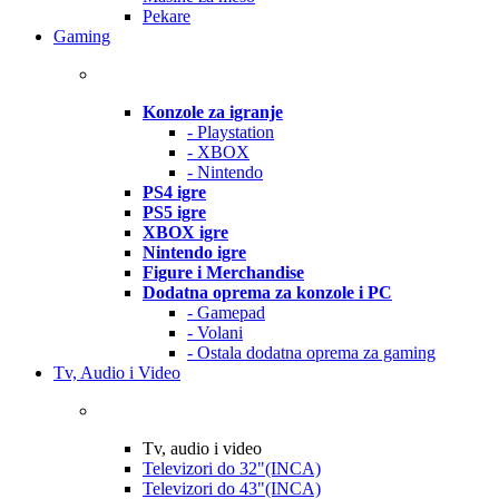
Pekare
Gaming
Konzole za igranje
- Playstation
- XBOX
- Nintendo
PS4 igre
PS5 igre
XBOX igre
Nintendo igre
Figure i Merchandise
Dodatna oprema za konzole i PC
- Gamepad
- Volani
- Ostala dodatna oprema za gaming
Tv, Audio i Video
Tv, audio i video
Televizori do 32"(INCA)
Televizori do 43"(INCA)