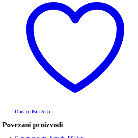
Dodaj u listu želja
Povezani proizvodi
Gaming oprema i konzole
,
PS4 igre