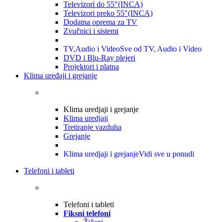
Televizori do 55"(INCA)
Televizori preko 55"(INCA)
Dodatna oprema za TV
Zvučnici i sistemi
TV,Audio i Video
Sve od TV, Audio i Video
DVD i Blu-Ray plejeri
Projektori i platna
Klima uređaji i grejanje
Klima uredjaji i grejanje
Klima uredjaji
Tretiranje vazduha
Grejanje
Klima uredjaji i grejanje
Vidi sve u ponudi
Telefoni i tableti
Telefoni i tableti
Fiksni telefoni