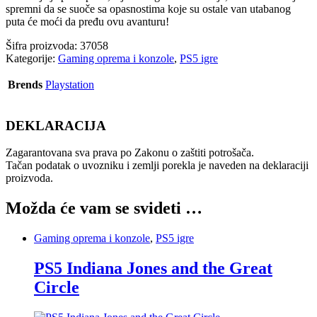
spremni da se suoče sa opasnostima koje su ostale van utabanog
puta će moći da pređu ovu avanturu!
Šifra proizvoda:
37058
Kategorije:
Gaming oprema i konzole
,
PS5 igre
Brends
Playstation
DEKLARACIJA
Zagarantovana sva prava po Zakonu o zaštiti potrošača.
Tačan podatak o uvozniku i zemlji porekla je naveden na deklaraciji
proizvoda.
Možda će vam se svideti …
Gaming oprema i konzole
,
PS5 igre
PS5 Indiana Jones and the Great
Circle