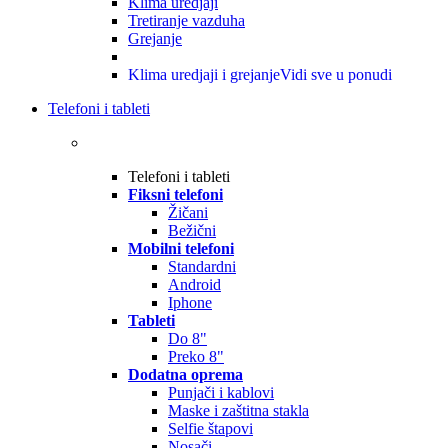
Klima uredjaji
Tretiranje vazduha
Grejanje
Klima uredjaji i grejanje
Vidi sve u ponudi
Telefoni i tableti
Telefoni i tableti
Fiksni telefoni
Žičani
Bežični
Mobilni telefoni
Standardni
Android
Iphone
Tableti
Do 8"
Preko 8"
Dodatna oprema
Punjači i kablovi
Maske i zaštitna stakla
Selfie štapovi
Nosači