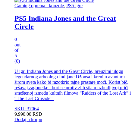
Gaming oprema i konzole
,
PS5 igre
PS5 Indiana Jones and the Great
Circle
0
out
of
5
(0)
U igri Indiana Jones and the Great Circle, preuzimi ulogu
legendarnog arheologa Indijane Džonsa i kreni u avanturu
širom sveta kako bi razotkrio tajne prastare moći. Korist bič,
rešavaj zagonetke i bori se protiv zlih sila u uzbudljivoj priči
smeštenoj između kultnih filmova “Raiders of the Lost Ark” i
“The Last Crusade”.
SKU: 37064
9.990,00
RSD
Dodaj u korpu