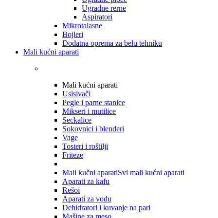
Ugradne rerne
Aspiratori
Mikrotalasne
Bojleri
Dodatna oprema za belu tehniku
Mali kućni aparati
Mali kućni aparati
Usisivači
Pegle i parne stanice
Mikseri i mutilice
Seckalice
Sokovnici i blenderi
Vage
Tosteri i roštilji
Friteze
Mali kučni aparati
Svi mali kućni aparati
Aparati za kafu
Rešoi
Aparati za vodu
Dehidratori i kuvanje na pari
Mašine za meso