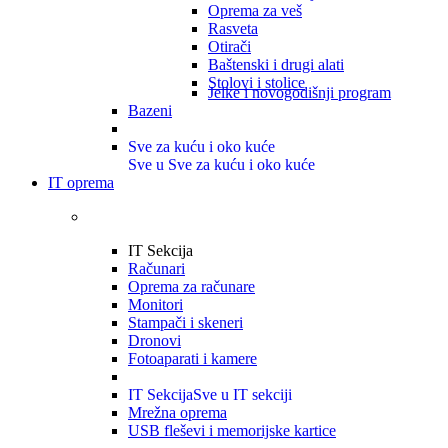
Oprema za veš
Rasveta
Otirači
Baštenski i drugi alati
Stolovi i stolice
Jelke i novogodišnji program
Bazeni
Sve za kuću i oko kuće
Sve u Sve za kuću i oko kuće
IT oprema
IT Sekcija
Računari
Oprema za računare
Monitori
Stampači i skeneri
Dronovi
Fotoaparati i kamere
IT Sekcija
Sve u IT sekciji
Mrežna oprema
USB fleševi i memorijske kartice