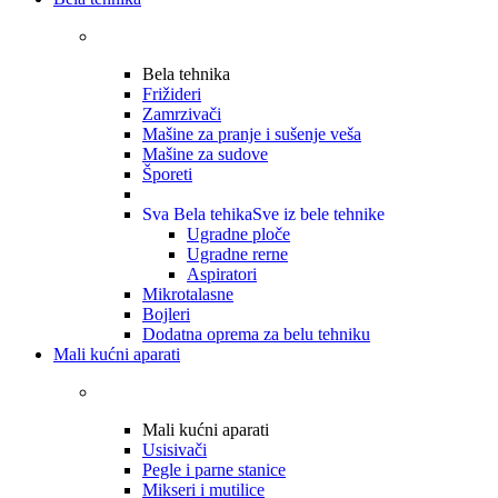
Bela tehnika
Frižideri
Zamrzivači
Mašine za pranje i sušenje veša
Mašine za sudove
Šporeti
Sva Bela tehika
Sve iz bele tehnike
Ugradne ploče
Ugradne rerne
Aspiratori
Mikrotalasne
Bojleri
Dodatna oprema za belu tehniku
Mali kućni aparati
Mali kućni aparati
Usisivači
Pegle i parne stanice
Mikseri i mutilice