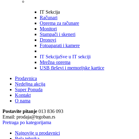
IT Sekcija
Računari
Oprema za računare
Monitori
Stampači i skeneri
Dronovi
Fotoaparati i kamere
IT Sekcija
Sve u IT sekciji
Mrežna oprema
USB fleševi i memorijske kartice
Prodavnica
Nedeljna akcija
Super Ponuda
Kontakt
O nama
Postavite pitanje
013 836 093
Email: prodaja@trgoban.rs
Pretraga po kategorijama
Najnovije u prodavnici
Bela tehnika