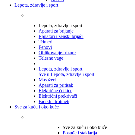
Lepota, zdravlje i sport
Lepota, zdravlje i sport
Aparati za brijanje
Epilatori i ženski brijači
Trimeri
Fenovi
Oblikovanje frizure
Telesne vage
Lepota, zdravlje i sport
Sve u Lepota, zdravlje i sport
Masažeri
Aparati za pritisak
Električne četkice
Električni prekrivači
Bicikli i trotineti
Sve za kuću i oko kuće
Sve za kuću i oko kuće
Posuđe i staklarija