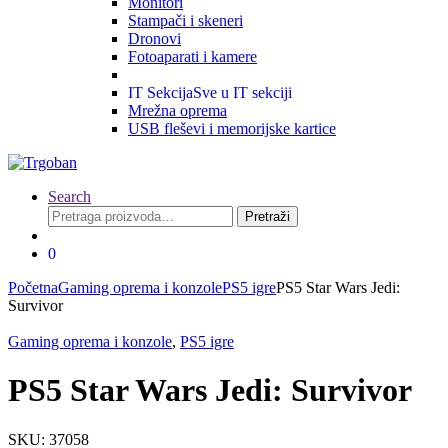
Monitori
Stampači i skeneri
Dronovi
Fotoaparati i kamere
IT Sekcija
Sve u IT sekciji
Mrežna oprema
USB fleševi i memorijske kartice
Search
Pretraga
Pretraži
za:
0
Početna
Gaming oprema i konzole
PS5 igre
PS5 Star Wars Jedi:
Survivor
Gaming oprema i konzole
,
PS5 igre
PS5 Star Wars Jedi: Survivor
SKU: 37058