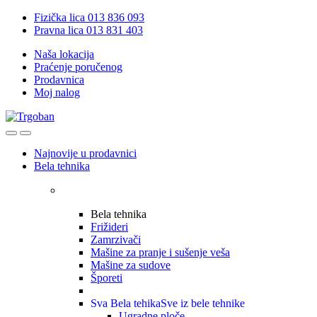
Skip
Skip
Fizička lica 013 836 093
to
to
Pravna lica 013 831 403
navigation
content
Naša lokacija
Praćenje poručenog
Prodavnica
Moj nalog
Open
Close
Najnovije u prodavnici
Bela tehnika
Bela tehnika
Frižideri
Zamrzivači
Mašine za pranje i sušenje veša
Mašine za sudove
Šporeti
Sva Bela tehika
Sve iz bele tehnike
Ugradne ploče