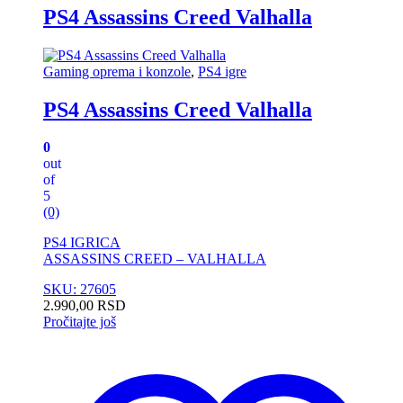
PS4 Assassins Creed Valhalla
Gaming oprema i konzole
,
PS4 igre
PS4 Assassins Creed Valhalla
0
out
of
5
(0)
PS4 IGRICA
ASSASSINS CREED – VALHALLA
SKU: 27605
2.990,00
RSD
Pročitajte još