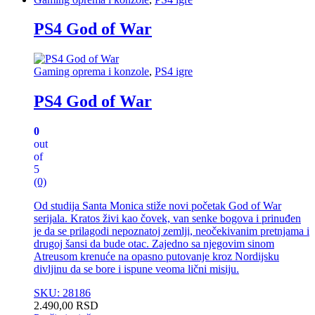
PS4 God of War
Gaming oprema i konzole
,
PS4 igre
PS4 God of War
0
out
of
5
(0)
Od studija Santa Monica stiže novi početak God of War
serijala. Kratos živi kao čovek, van senke bogova i prinuđen
je da se prilagodi nepoznatoj zemlji, neočekivanim pretnjama i
drugoj šansi da bude otac. Zajedno sa njegovim sinom
Atreusom krenuće na opasno putovanje kroz Nordijsku
divljinu da se bore i ispune veoma lični misiju.
SKU: 28186
2.490,00
RSD