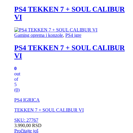
PS4 TEKKEN 7 + SOUL CALIBUR
VI
Gaming oprema i konzole
,
PS4 igre
PS4 TEKKEN 7 + SOUL CALIBUR
VI
0
out
of
5
(0)
PS4 IGRICA
TEKKEN 7 + SOUL CALIBUR VI
SKU: 27767
3.990,00
RSD
Pročitajte još