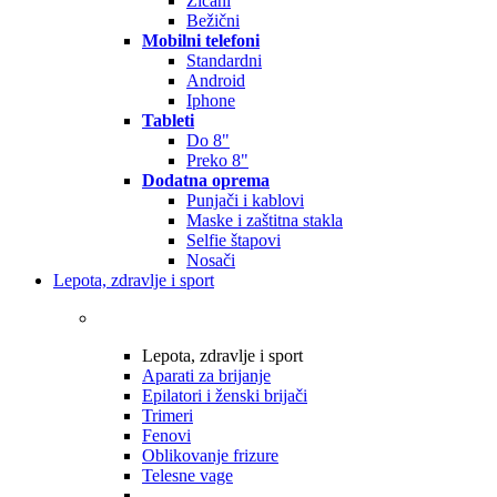
Žičani
Bežični
Mobilni telefoni
Standardni
Android
Iphone
Tableti
Do 8"
Preko 8"
Dodatna oprema
Punjači i kablovi
Maske i zaštitna stakla
Selfie štapovi
Nosači
Lepota, zdravlje i sport
Lepota, zdravlje i sport
Aparati za brijanje
Epilatori i ženski brijači
Trimeri
Fenovi
Oblikovanje frizure
Telesne vage