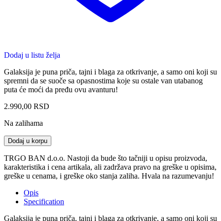
Dodaj u listu želja
Galaksija je puna priča, tajni i blaga za otkrivanje, a samo oni koji su
spremni da se suoče sa opasnostima koje su ostale van utabanog
puta će moći da pređu ovu avanturu!
2.990,00
RSD
Na zalihama
PS5
Dodaj u korpu
Star
Wars
TRGO BAN d.o.o. Nastoji da bude što tačniji u opisu proizvoda,
Jedi:
karakteristika i cena artikala, ali zadržava pravo na greške u opisima,
Survivor
greške u cenama, i greške oko stanja zaliha. Hvala na razumevanju!
quantity
Opis
Specification
Galaksija je puna priča, tajni i blaga za otkrivanje, a samo oni koji su