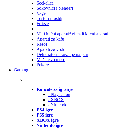
Seckalice
Sokovnici i blenderi
Vage
Tosteri i roštilji
Friteze
Mali kučni aparati
Svi mali kućni aparati
Aparati za kafu
Rešoi
Aparati za vodu
Dehidratori i kuvanje na pari
Mašine za meso
Pekare
Gaming
Konzole za igranje
- Playstation
- XBOX
- Nintendo
PS4 igre
PS5 igre
XBOX igre
Nintendo igre