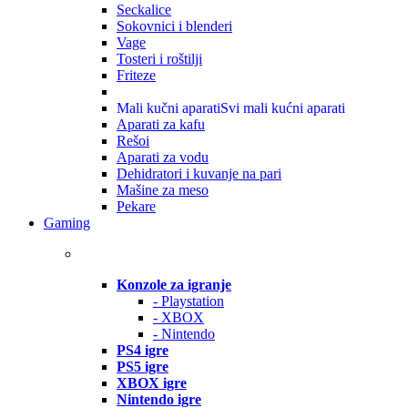
Seckalice
Sokovnici i blenderi
Vage
Tosteri i roštilji
Friteze
Mali kučni aparati
Svi mali kućni aparati
Aparati za kafu
Rešoi
Aparati za vodu
Dehidratori i kuvanje na pari
Mašine za meso
Pekare
Gaming
Konzole za igranje
- Playstation
- XBOX
- Nintendo
PS4 igre
PS5 igre
XBOX igre
Nintendo igre