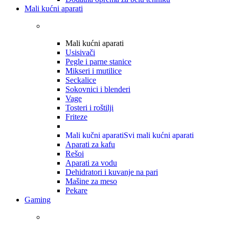
Mali kućni aparati
Mali kućni aparati
Usisivači
Pegle i parne stanice
Mikseri i mutilice
Seckalice
Sokovnici i blenderi
Vage
Tosteri i roštilji
Friteze
Mali kučni aparati
Svi mali kućni aparati
Aparati za kafu
Rešoi
Aparati za vodu
Dehidratori i kuvanje na pari
Mašine za meso
Pekare
Gaming