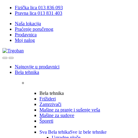
Skip
Skip
Fizička lica 013 836 093
to
to
Pravna lica 013 831 403
navigation
content
Naša lokacija
Praćenje poručenog
Prodavnica
Moj nalog
Open
Close
Najnovije u prodavnici
Bela tehnika
Bela tehnika
Frižideri
Zamrzivači
Mašine za pranje i sušenje veša
Mašine za sudove
Šporeti
Sva Bela tehika
Sve iz bele tehnike
Ugradne ploče