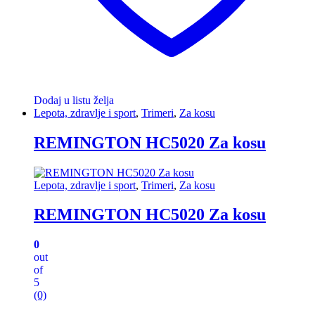
Dodaj u listu želja
Lepota, zdravlje i sport
,
Trimeri
,
Za kosu
REMINGTON HC5020 Za kosu
Lepota, zdravlje i sport
,
Trimeri
,
Za kosu
REMINGTON HC5020 Za kosu
0
out
of
5
(0)