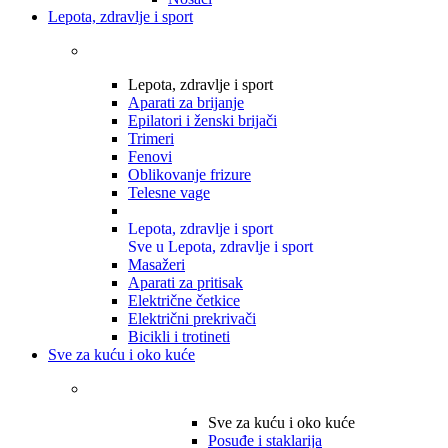
Lepota, zdravlje i sport
Lepota, zdravlje i sport
Aparati za brijanje
Epilatori i ženski brijači
Trimeri
Fenovi
Oblikovanje frizure
Telesne vage
Lepota, zdravlje i sport
Sve u Lepota, zdravlje i sport
Masažeri
Aparati za pritisak
Električne četkice
Električni prekrivači
Bicikli i trotineti
Sve za kuću i oko kuće
Sve za kuću i oko kuće
Posuđe i staklarija