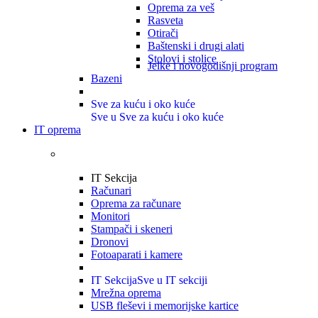
Oprema za veš
Rasveta
Otirači
Baštenski i drugi alati
Stolovi i stolice
Jelke i novogodišnji program
Bazeni
Sve za kuću i oko kuće
Sve u Sve za kuću i oko kuće
IT oprema
IT Sekcija
Računari
Oprema za računare
Monitori
Stampači i skeneri
Dronovi
Fotoaparati i kamere
IT Sekcija
Sve u IT sekciji
Mrežna oprema
USB fleševi i memorijske kartice