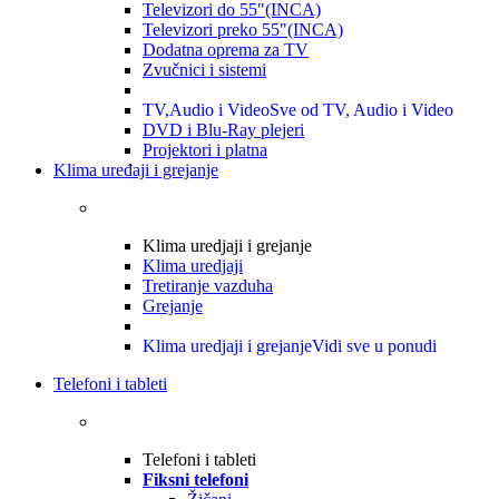
Televizori do 55"(INCA)
Televizori preko 55"(INCA)
Dodatna oprema za TV
Zvučnici i sistemi
TV,Audio i Video
Sve od TV, Audio i Video
DVD i Blu-Ray plejeri
Projektori i platna
Klima uređaji i grejanje
Klima uredjaji i grejanje
Klima uredjaji
Tretiranje vazduha
Grejanje
Klima uredjaji i grejanje
Vidi sve u ponudi
Telefoni i tableti
Telefoni i tableti
Fiksni telefoni