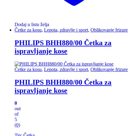
Dodaj u listu želja
Četke za kosu
,
Lepota, zdravlje i sport
,
Oblikovanje frizure
PHILIPS BHH880/00 Četka za
ispravljanje kose
Četke za kosu
,
Lepota, zdravlje i sport
,
Oblikovanje frizure
PHILIPS BHH880/00 Četka za
ispravljanje kose
0
out
of
5
(0)
Tip: Četka