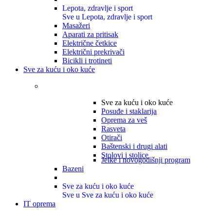
Lepota, zdravlje i sport
Sve u Lepota, zdravlje i sport
Masažeri
Aparati za pritisak
Električne četkice
Električni prekrivači
Bicikli i trotineti
Sve za kuću i oko kuće
Sve za kuću i oko kuće
Posuđe i staklarija
Oprema za veš
Rasveta
Otirači
Baštenski i drugi alati
Stolovi i stolice
Jelke i novogodišnji program
Bazeni
Sve za kuću i oko kuće
Sve u Sve za kuću i oko kuće
IT oprema