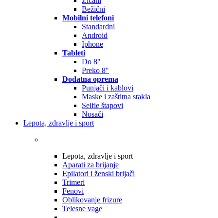
Žičani
Bežični
Mobilni telefoni
Standardni
Android
Iphone
Tableti
Do 8"
Preko 8"
Dodatna oprema
Punjači i kablovi
Maske i zaštitna stakla
Selfie štapovi
Nosači
Lepota, zdravlje i sport
Lepota, zdravlje i sport
Aparati za brijanje
Epilatori i ženski brijači
Trimeri
Fenovi
Oblikovanje frizure
Telesne vage