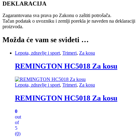
DEKLARACIJA
Zagarantovana sva prava po Zakonu o zaštiti potrošača.
Tačan podatak o uvozniku i zemlji porekla je naveden na deklaraciji
proizvoda.
Možda će vam se svideti …
Lepota, zdravlje i sport
,
Trimeri
,
Za kosu
REMINGTON HC5018 Za kosu
Lepota, zdravlje i sport
,
Trimeri
,
Za kosu
REMINGTON HC5018 Za kosu
0
out
of
5
(0)