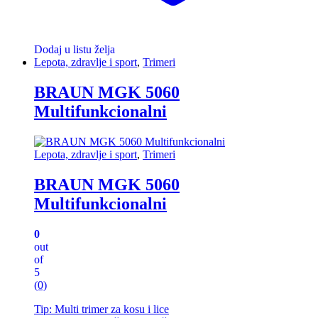
Dodaj u listu želja
Lepota, zdravlje i sport
,
Trimeri
BRAUN MGK 5060
Multifunkcionalni
Lepota, zdravlje i sport
,
Trimeri
BRAUN MGK 5060
Multifunkcionalni
0
out
of
5
(0)
Tip: Multi trimer za kosu i lice