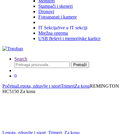
Monitori
Stampači i skeneri
Dronovi
Fotoaparati i kamere
IT Sekcija
Sve u IT sekciji
Mrežna oprema
USB fleševi i memorijske kartice
Search
Pretraga
Pretraži
za:
0
Početna
Lepota, zdravlje i sport
Trimeri
Za kosu
REMINGTON
HC5150 Za kosu
Lepota, zdravlje i sport
,
Trimeri
,
Za kosu