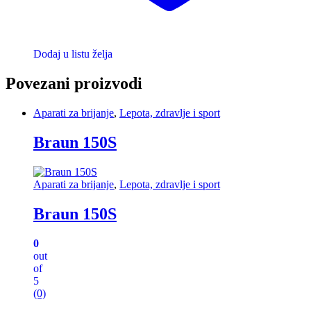
Dodaj u listu želja
Povezani proizvodi
Aparati za brijanje
,
Lepota, zdravlje i sport
Braun 150S
Aparati za brijanje
,
Lepota, zdravlje i sport
Braun 150S
0
out
of
5
(0)