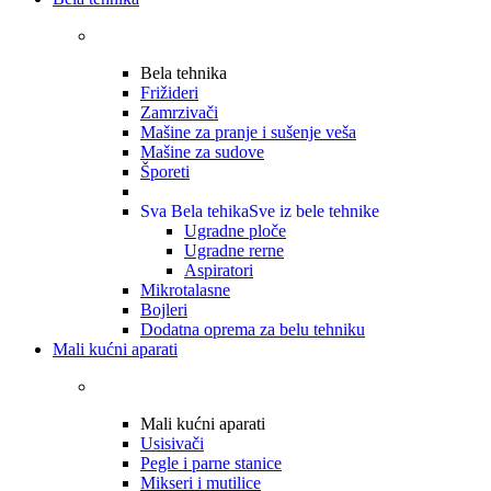
Bela tehnika
Frižideri
Zamrzivači
Mašine za pranje i sušenje veša
Mašine za sudove
Šporeti
Sva Bela tehika
Sve iz bele tehnike
Ugradne ploče
Ugradne rerne
Aspiratori
Mikrotalasne
Bojleri
Dodatna oprema za belu tehniku
Mali kućni aparati
Mali kućni aparati
Usisivači
Pegle i parne stanice
Mikseri i mutilice