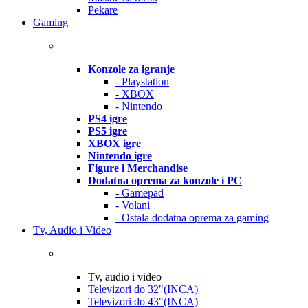
Pekare
Gaming
Konzole za igranje
- Playstation
- XBOX
- Nintendo
PS4 igre
PS5 igre
XBOX igre
Nintendo igre
Figure i Merchandise
Dodatna oprema za konzole i PC
- Gamepad
- Volani
- Ostala dodatna oprema za gaming
Tv, Audio i Video
Tv, audio i video
Televizori do 32"(INCA)
Televizori do 43"(INCA)