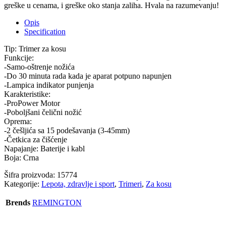
greške u cenama, i greške oko stanja zaliha. Hvala na razumevanju!
Opis
Specification
Tip: Trimer za kosu
Funkcije:
-Samo-oštrenje nožića
-Do 30 minuta rada kada je aparat potpuno napunjen
-Lampica indikator punjenja
Karakteristike:
-ProPower Motor
-Poboljšani čelični nožić
Oprema:
-2 češljića sa 15 podešavanja (3-45mm)
-Četkica za čišćenje
Napajanje: Baterije i kabl
Boja: Crna
Šifra proizvoda:
15774
Kategorije:
Lepota, zdravlje i sport
,
Trimeri
,
Za kosu
Brends
REMINGTON