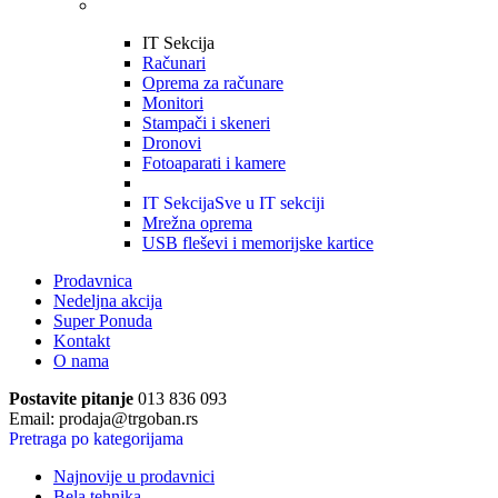
IT Sekcija
Računari
Oprema za računare
Monitori
Stampači i skeneri
Dronovi
Fotoaparati i kamere
IT Sekcija
Sve u IT sekciji
Mrežna oprema
USB fleševi i memorijske kartice
Prodavnica
Nedeljna akcija
Super Ponuda
Kontakt
O nama
Postavite pitanje
013 836 093
Email: prodaja@trgoban.rs
Pretraga po kategorijama
Najnovije u prodavnici
Bela tehnika