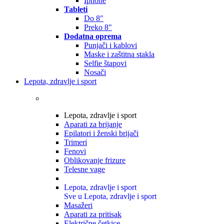
Iphone
Tableti
Do 8"
Preko 8"
Dodatna oprema
Punjači i kablovi
Maske i zaštitna stakla
Selfie štapovi
Nosači
Lepota, zdravlje i sport
Lepota, zdravlje i sport
Aparati za brijanje
Epilatori i ženski brijači
Trimeri
Fenovi
Oblikovanje frizure
Telesne vage
Lepota, zdravlje i sport
Sve u Lepota, zdravlje i sport
Masažeri
Aparati za pritisak
Električne četkice