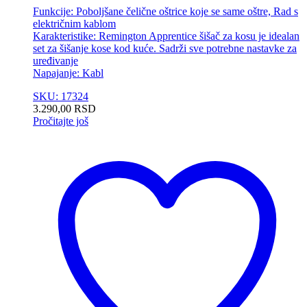
Funkcije: Poboljšane čelične oštrice koje se same oštre, Rad s
električnim kablom
Karakteristike: Remington Apprentice šišač za kosu je idealan
set za šišanje kose kod kuće. Sadrži sve potrebne nastavke za
uređivanje
Napajanje: Kabl
SKU: 17324
3.290,00
RSD
Pročitajte još