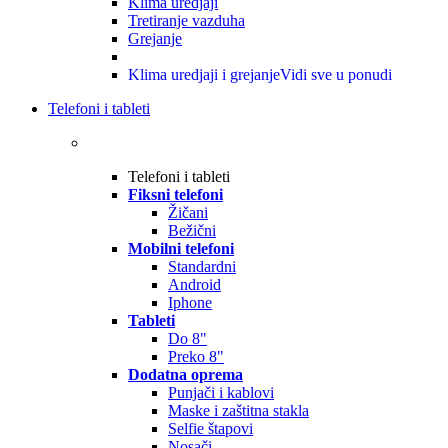
Klima uredjaji
Tretiranje vazduha
Grejanje
Klima uredjaji i grejanje
Vidi sve u ponudi
Telefoni i tableti
Telefoni i tableti
Fiksni telefoni
Žičani
Bežični
Mobilni telefoni
Standardni
Android
Iphone
Tableti
Do 8"
Preko 8"
Dodatna oprema
Punjači i kablovi
Maske i zaštitna stakla
Selfie štapovi
Nosači