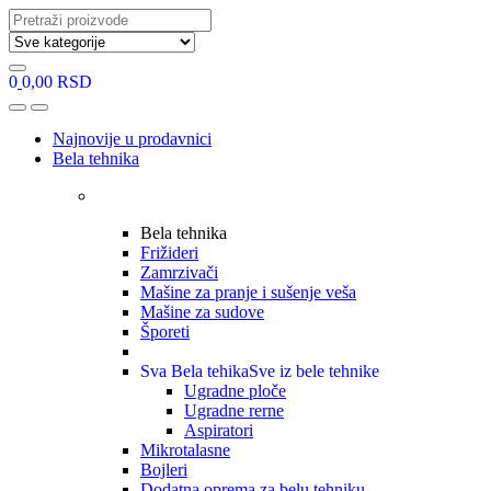
Search
for:
0
0,00
RSD
Open
Close
Najnovije u prodavnici
Bela tehnika
Bela tehnika
Frižideri
Zamrzivači
Mašine za pranje i sušenje veša
Mašine za sudove
Šporeti
Sva Bela tehika
Sve iz bele tehnike
Ugradne ploče
Ugradne rerne
Aspiratori
Mikrotalasne
Bojleri
Dodatna oprema za belu tehniku