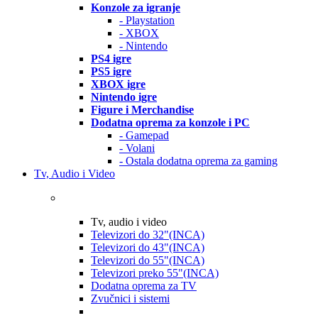
Konzole za igranje
- Playstation
- XBOX
- Nintendo
PS4 igre
PS5 igre
XBOX igre
Nintendo igre
Figure i Merchandise
Dodatna oprema za konzole i PC
- Gamepad
- Volani
- Ostala dodatna oprema za gaming
Tv, Audio i Video
Tv, audio i video
Televizori do 32"(INCA)
Televizori do 43"(INCA)
Televizori do 55"(INCA)
Televizori preko 55"(INCA)
Dodatna oprema za TV
Zvučnici i sistemi