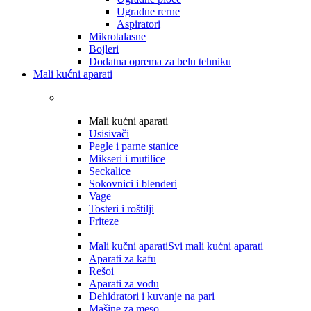
Ugradne rerne
Aspiratori
Mikrotalasne
Bojleri
Dodatna oprema za belu tehniku
Mali kućni aparati
Mali kućni aparati
Usisivači
Pegle i parne stanice
Mikseri i mutilice
Seckalice
Sokovnici i blenderi
Vage
Tosteri i roštilji
Friteze
Mali kučni aparati
Svi mali kućni aparati
Aparati za kafu
Rešoi
Aparati za vodu
Dehidratori i kuvanje na pari
Mašine za meso