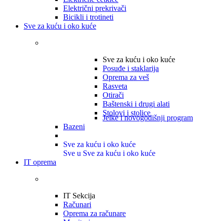
Električni prekrivači
Bicikli i trotineti
Sve za kuću i oko kuće
Sve za kuću i oko kuće
Posuđe i staklarija
Oprema za veš
Rasveta
Otirači
Baštenski i drugi alati
Stolovi i stolice
Jelke i novogodišnji program
Bazeni
Sve za kuću i oko kuće
Sve u Sve za kuću i oko kuće
IT oprema
IT Sekcija
Računari
Oprema za računare