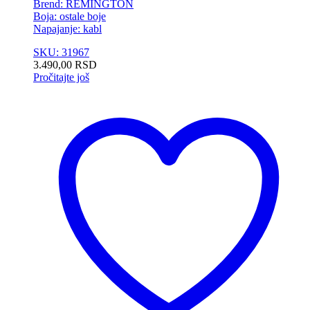
Brend: REMINGTON
Boja: ostale boje
Napajanje: kabl
SKU: 31967
3.490,00
RSD
Pročitajte još