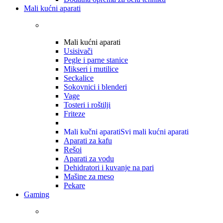
Mali kućni aparati
Mali kućni aparati
Usisivači
Pegle i parne stanice
Mikseri i mutilice
Seckalice
Sokovnici i blenderi
Vage
Tosteri i roštilji
Friteze
Mali kučni aparati
Svi mali kućni aparati
Aparati za kafu
Rešoi
Aparati za vodu
Dehidratori i kuvanje na pari
Mašine za meso
Pekare
Gaming