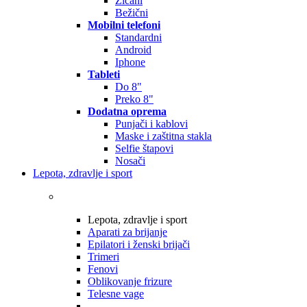
Žičani
Bežični
Mobilni telefoni
Standardni
Android
Iphone
Tableti
Do 8"
Preko 8"
Dodatna oprema
Punjači i kablovi
Maske i zaštitna stakla
Selfie štapovi
Nosači
Lepota, zdravlje i sport
Lepota, zdravlje i sport
Aparati za brijanje
Epilatori i ženski brijači
Trimeri
Fenovi
Oblikovanje frizure
Telesne vage