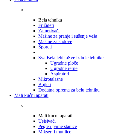
Bela tehnika
Frižideri
Zamrzivači
Mašine za pranje i sušenje veša
Mašine za sudove
Šporeti
Sva Bela tehika
Sve iz bele tehnike
Ugradne ploče
Ugradne rerne
Aspiratori
Mikrotalasne
Bojleri
Dodatna oprema za belu tehniku
Mali kućni aparati
Mali kućni aparati
Usisivači
Pegle i parne stanice
Mikseri i mutilice