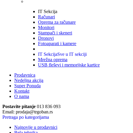
IT Sekcija
Računari
Oprema za računare
Monitori
Stampači i skeneri
Dronovi
Fotoaparati i kamere
IT Sekcija
Sve u IT sekciji
Mrežna oprema
USB fleševi i memorijske kartice
Prodavnica
Nedeljna akcija
Super Ponuda
Kontakt
O nama
Postavite pitanje
013 836 093
Email: prodaja@trgoban.rs
Pretraga po kategorijama
Najnovije u prodavnici
Bela tehnika