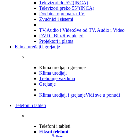
Televizori do 55"(INCA)
Televizori preko 55"(INCA)
Dodatna oprema za TV
Zvučnici i sistemi
TV,Audio i Video
Sve od TV, Audio i Video
DVD i Blu-Ray plejeri
Projektori i platna
Klima uređaji i grejanje
Klima uredjaji i grejanje
Klima uredjaji
Tretiranje vazduha
Grejanje
Klima uredjaji i grejanje
Vidi sve u ponudi
Telefoni i tableti
Telefoni i tableti
Fiksni telefoni