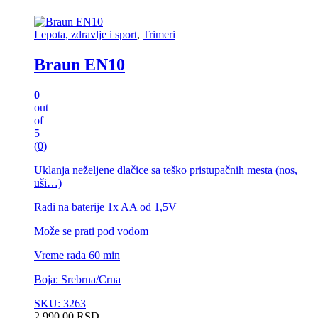
Lepota, zdravlje i sport
,
Trimeri
Braun EN10
0
out
of
5
(0)
Uklanja neželjene dlačice sa teško pristupačnih mesta (nos,
uši…)
Radi na baterije 1x AA od 1,5V
Može se prati pod vodom
Vreme rada 60 min
Boja: Srebrna/Crna
SKU: 3263
2.990,00
RSD