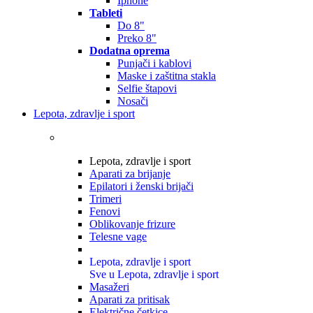
Iphone
Tableti
Do 8"
Preko 8"
Dodatna oprema
Punjači i kablovi
Maske i zaštitna stakla
Selfie štapovi
Nosači
Lepota, zdravlje i sport
Lepota, zdravlje i sport
Aparati za brijanje
Epilatori i ženski brijači
Trimeri
Fenovi
Oblikovanje frizure
Telesne vage
Lepota, zdravlje i sport
Sve u Lepota, zdravlje i sport
Masažeri
Aparati za pritisak
Električne četkice