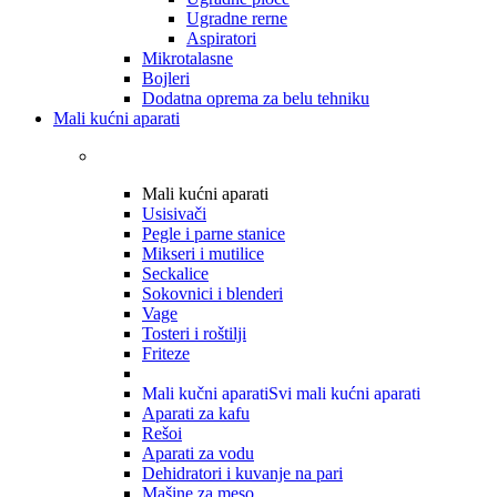
Ugradne rerne
Aspiratori
Mikrotalasne
Bojleri
Dodatna oprema za belu tehniku
Mali kućni aparati
Mali kućni aparati
Usisivači
Pegle i parne stanice
Mikseri i mutilice
Seckalice
Sokovnici i blenderi
Vage
Tosteri i roštilji
Friteze
Mali kučni aparati
Svi mali kućni aparati
Aparati za kafu
Rešoi
Aparati za vodu
Dehidratori i kuvanje na pari
Mašine za meso