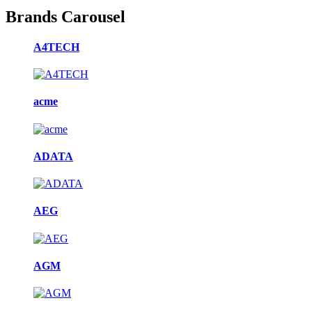
Brands Carousel
A4TECH
acme
ADATA
AEG
AGM