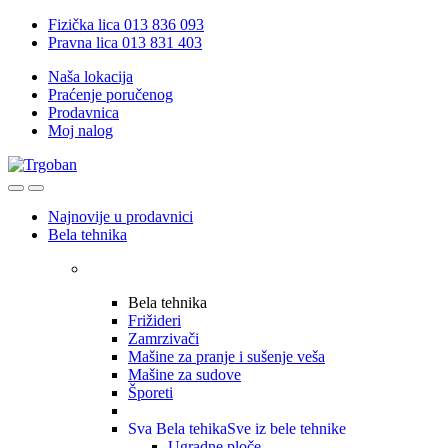
Skip
Skip
Fizička lica 013 836 093
to
to
Pravna lica 013 831 403
navigation
content
Naša lokacija
Praćenje poručenog
Prodavnica
Moj nalog
Open
Close
Najnovije u prodavnici
Bela tehnika
Bela tehnika
Frižideri
Zamrzivači
Mašine za pranje i sušenje veša
Mašine za sudove
Šporeti
Sva Bela tehika
Sve iz bele tehnike
Ugradne ploče