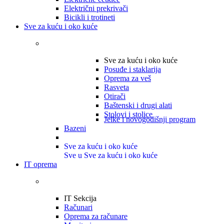
Električni prekrivači
Bicikli i trotineti
Sve za kuću i oko kuće
Sve za kuću i oko kuće
Posuđe i staklarija
Oprema za veš
Rasveta
Otirači
Baštenski i drugi alati
Stolovi i stolice
Jelke i novogodišnji program
Bazeni
Sve za kuću i oko kuće
Sve u Sve za kuću i oko kuće
IT oprema
IT Sekcija
Računari
Oprema za računare