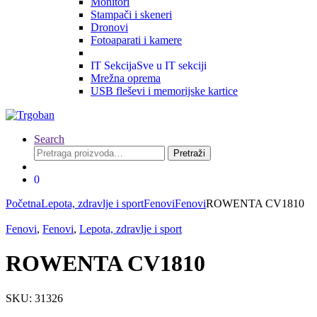
Monitori
Stampači i skeneri
Dronovi
Fotoaparati i kamere
IT Sekcija
Sve u IT sekciji
Mrežna oprema
USB fleševi i memorijske kartice
Search
Pretraga
Pretraži
za:
0
Početna
Lepota, zdravlje i sport
Fenovi
Fenovi
ROWENTA CV1810
Fenovi
,
Fenovi
,
Lepota, zdravlje i sport
ROWENTA CV1810
SKU: 31326