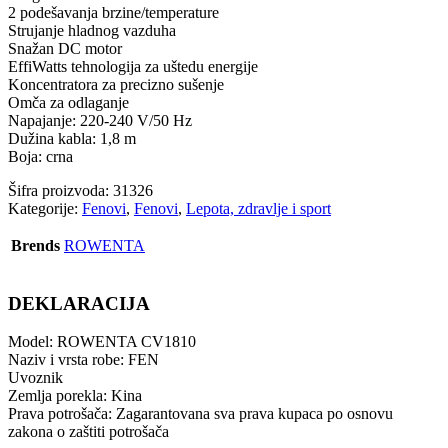
2 podešavanja brzine/temperature
Strujanje hladnog vazduha
Snažan DC motor
EffiWatts tehnologija za uštedu energije
Koncentratora za precizno sušenje
Omča za odlaganje
Napajanje: 220-240 V/50 Hz
Dužina kabla: 1,8 m
Boja: crna
Šifra proizvoda:
31326
Kategorije:
Fenovi
,
Fenovi
,
Lepota, zdravlje i sport
Brends
ROWENTA
DEKLARACIJA
Model: ROWENTA CV1810
Naziv i vrsta robe: FEN
Uvoznik
Zemlja porekla: Kina
Prava potrošača: Zagarantovana sva prava kupaca po osnovu
zakona o zaštiti potrošača