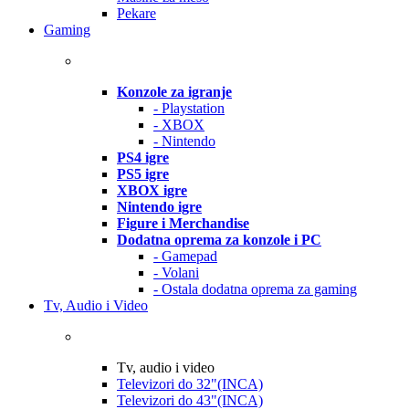
Pekare
Gaming
Konzole za igranje
- Playstation
- XBOX
- Nintendo
PS4 igre
PS5 igre
XBOX igre
Nintendo igre
Figure i Merchandise
Dodatna oprema za konzole i PC
- Gamepad
- Volani
- Ostala dodatna oprema za gaming
Tv, Audio i Video
Tv, audio i video
Televizori do 32"(INCA)
Televizori do 43"(INCA)