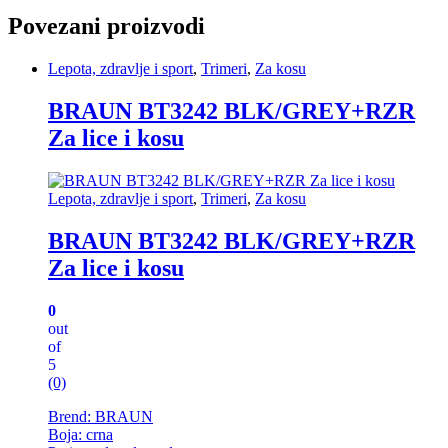
Povezani proizvodi
Lepota, zdravlje i sport
,
Trimeri
,
Za kosu
BRAUN BT3242 BLK/GREY+RZR
Za lice i kosu
Lepota, zdravlje i sport
,
Trimeri
,
Za kosu
BRAUN BT3242 BLK/GREY+RZR
Za lice i kosu
0
out
of
5
(0)
Brend: BRAUN
Boja: crna