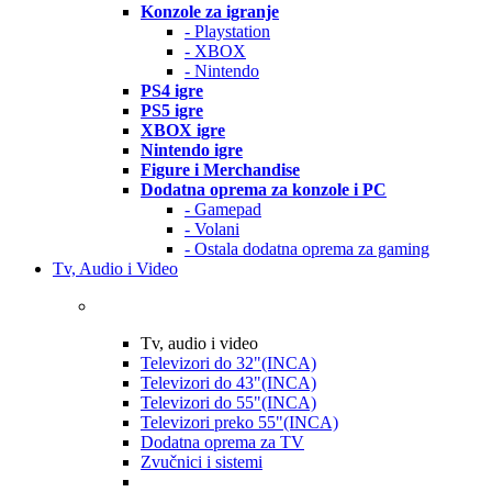
Konzole za igranje
- Playstation
- XBOX
- Nintendo
PS4 igre
PS5 igre
XBOX igre
Nintendo igre
Figure i Merchandise
Dodatna oprema za konzole i PC
- Gamepad
- Volani
- Ostala dodatna oprema za gaming
Tv, Audio i Video
Tv, audio i video
Televizori do 32"(INCA)
Televizori do 43"(INCA)
Televizori do 55"(INCA)
Televizori preko 55"(INCA)
Dodatna oprema za TV
Zvučnici i sistemi