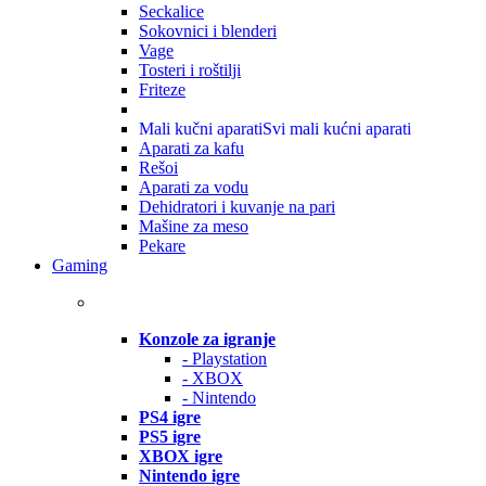
Seckalice
Sokovnici i blenderi
Vage
Tosteri i roštilji
Friteze
Mali kučni aparati
Svi mali kućni aparati
Aparati za kafu
Rešoi
Aparati za vodu
Dehidratori i kuvanje na pari
Mašine za meso
Pekare
Gaming
Konzole za igranje
- Playstation
- XBOX
- Nintendo
PS4 igre
PS5 igre
XBOX igre
Nintendo igre