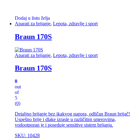
Dodaj u listu želja
Aparati za brijanje
,
Lepota, zdravlje i sport
Braun 170S
Aparati za brijanje
,
Lepota, zdravlje i sport
Braun 170S
0
out
of
5
(0)
Detaljno brijanje bez ikakvog napora, odličan Braun brijač!
Uspešno brije i dlake izrasle u različitim smerovima,
vodootporan je i poseduje sensitive sistem brijanja.
SKU: 10428