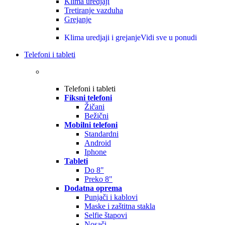
Klima uredjaji
Tretiranje vazduha
Grejanje
Klima uredjaji i grejanje
Vidi sve u ponudi
Telefoni i tableti
Telefoni i tableti
Fiksni telefoni
Žičani
Bežični
Mobilni telefoni
Standardni
Android
Iphone
Tableti
Do 8"
Preko 8"
Dodatna oprema
Punjači i kablovi
Maske i zaštitna stakla
Selfie štapovi
Nosači