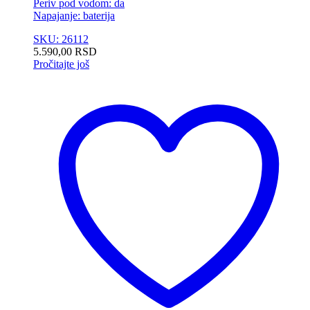
Periv pod vodom: da
Napajanje: baterija
SKU: 26112
5.590,00
RSD
Pročitajte još