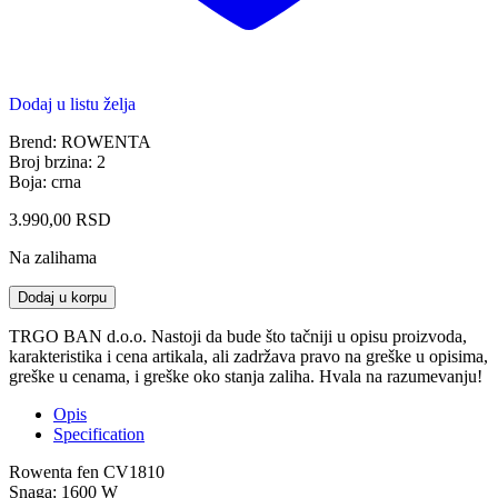
Dodaj u listu želja
Brend: ROWENTA
Broj brzina: 2
Boja: crna
3.990,00
RSD
Na zalihama
ROWENTA
Dodaj u korpu
CV1810
quantity
TRGO BAN d.o.o. Nastoji da bude što tačniji u opisu proizvoda,
karakteristika i cena artikala, ali zadržava pravo na greške u opisima,
greške u cenama, i greške oko stanja zaliha. Hvala na razumevanju!
Opis
Specification
Rowenta fen CV1810
Snaga: 1600 W