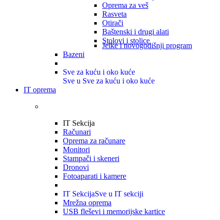
Oprema za veš
Rasveta
Otirači
Baštenski i drugi alati
Stolovi i stolice
Jelke i novogodišnji program
Bazeni
Sve za kuću i oko kuće
Sve u Sve za kuću i oko kuće
IT oprema
IT Sekcija
Računari
Oprema za računare
Monitori
Stampači i skeneri
Dronovi
Fotoaparati i kamere
IT Sekcija
Sve u IT sekciji
Mrežna oprema
USB fleševi i memorijske kartice