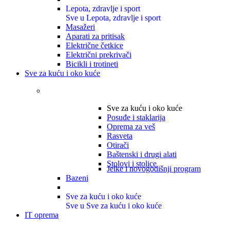
Lepota, zdravlje i sport
Sve u Lepota, zdravlje i sport
Masažeri
Aparati za pritisak
Električne četkice
Električni prekrivači
Bicikli i trotineti
Sve za kuću i oko kuće
Sve za kuću i oko kuće
Posuđe i staklarija
Oprema za veš
Rasveta
Otirači
Baštenski i drugi alati
Stolovi i stolice
Jelke i novogodišnji program
Bazeni
Sve za kuću i oko kuće
Sve u Sve za kuću i oko kuće
IT oprema