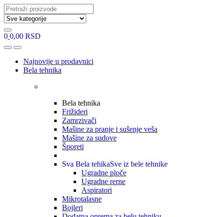
Search
for:
0
0,00
RSD
Open
Close
Najnovije u prodavnici
Bela tehnika
Bela tehnika
Frižideri
Zamrzivači
Mašine za pranje i sušenje veša
Mašine za sudove
Šporeti
Sva Bela tehika
Sve iz bele tehnike
Ugradne ploče
Ugradne rerne
Aspiratori
Mikrotalasne
Bojleri
Dodatna oprema za belu tehniku