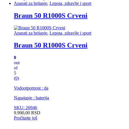
Aparati za brijanje
,
Lepota, zdravlje i sport
Braun 50 R1000S Crveni
Aparati za brijanje
,
Lepota, zdravlje i sport
Braun 50 R1000S Crveni
0
out
of
5
(0)
Vodootpornost : da
Napajanje : baterija
SKU: 26946
9.990,00
RSD
Pročitajte još