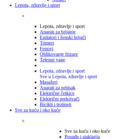
Lepota, zdravlje i sport
Lepota, zdravlje i sport
Aparati za brijanje
Epilatori i ženski brijači
Trimeri
Fenovi
Oblikovanje frizure
Telesne vage
Lepota, zdravlje i sport
Sve u Lepota, zdravlje i sport
Masažeri
Aparati za pritisak
Električne četkice
Električni prekrivači
Bicikli i trotineti
Sve za kuću i oko kuće
Sve za kuću i oko kuće
Posuđe i staklarija