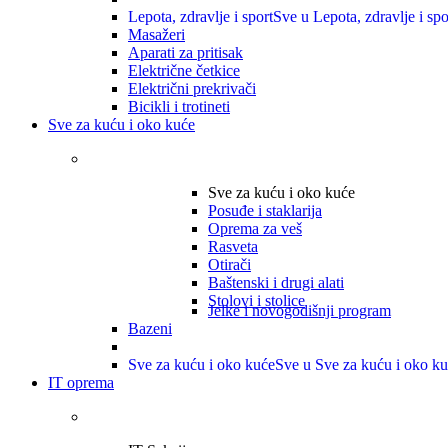
Lepota, zdravlje i sport
Sve u Lepota, zdravlje i spo
Masažeri
Aparati za pritisak
Električne četkice
Električni prekrivači
Bicikli i trotineti
Sve za kuću i oko kuće
Sve za kuću i oko kuće
Posuđe i staklarija
Oprema za veš
Rasveta
Otirači
Baštenski i drugi alati
Stolovi i stolice
Jelke i novogodišnji program
Bazeni
Sve za kuću i oko kuće
Sve u Sve za kuću i oko k
IT oprema