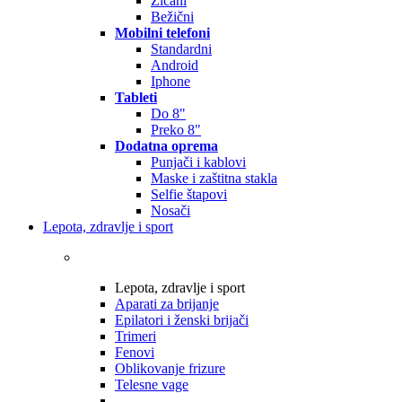
Žičani
Bežični
Mobilni telefoni
Standardni
Android
Iphone
Tableti
Do 8"
Preko 8"
Dodatna oprema
Punjači i kablovi
Maske i zaštitna stakla
Selfie štapovi
Nosači
Lepota, zdravlje i sport
Lepota, zdravlje i sport
Aparati za brijanje
Epilatori i ženski brijači
Trimeri
Fenovi
Oblikovanje frizure
Telesne vage