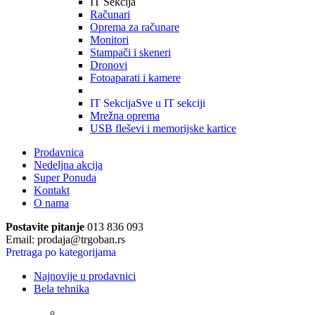
IT Sekcija
Računari
Oprema za računare
Monitori
Stampači i skeneri
Dronovi
Fotoaparati i kamere
IT Sekcija
Sve u IT sekciji
Mrežna oprema
USB fleševi i memorijske kartice
Prodavnica
Nedeljna akcija
Super Ponuda
Kontakt
O nama
Postavite pitanje
013 836 093
Email: prodaja@trgoban.rs
Pretraga po kategorijama
Najnovije u prodavnici
Bela tehnika