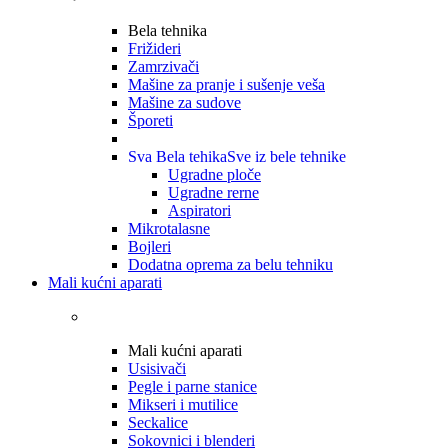
Bela tehnika
Frižideri
Zamrzivači
Mašine za pranje i sušenje veša
Mašine za sudove
Šporeti
Sva Bela tehika
Sve iz bele tehnike
Ugradne ploče
Ugradne rerne
Aspiratori
Mikrotalasne
Bojleri
Dodatna oprema za belu tehniku
Mali kućni aparati
Mali kućni aparati
Usisivači
Pegle i parne stanice
Mikseri i mutilice
Seckalice
Sokovnici i blenderi