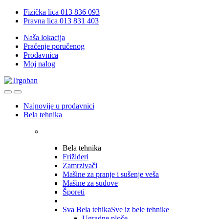
Skip
Skip
Fizička lica 013 836 093
to
to
Pravna lica 013 831 403
navigation
content
Naša lokacija
Praćenje poručenog
Prodavnica
Moj nalog
Open
Close
Najnovije u prodavnici
Bela tehnika
Bela tehnika
Frižideri
Zamrzivači
Mašine za pranje i sušenje veša
Mašine za sudove
Šporeti
Sva Bela tehika
Sve iz bele tehnike
Ugradne ploče