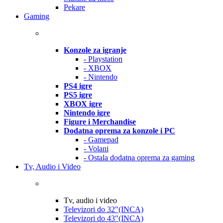
Pekare
Gaming
Konzole za igranje
- Playstation
- XBOX
- Nintendo
PS4 igre
PS5 igre
XBOX igre
Nintendo igre
Figure i Merchandise
Dodatna oprema za konzole i PC
- Gamepad
- Volani
- Ostala dodatna oprema za gaming
Tv, Audio i Video
Tv, audio i video
Televizori do 32"(INCA)
Televizori do 43"(INCA)