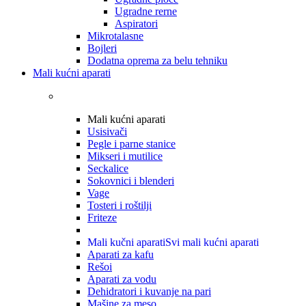
Ugradne rerne
Aspiratori
Mikrotalasne
Bojleri
Dodatna oprema za belu tehniku
Mali kućni aparati
Mali kućni aparati
Usisivači
Pegle i parne stanice
Mikseri i mutilice
Seckalice
Sokovnici i blenderi
Vage
Tosteri i roštilji
Friteze
Mali kučni aparati
Svi mali kućni aparati
Aparati za kafu
Rešoi
Aparati za vodu
Dehidratori i kuvanje na pari
Mašine za meso