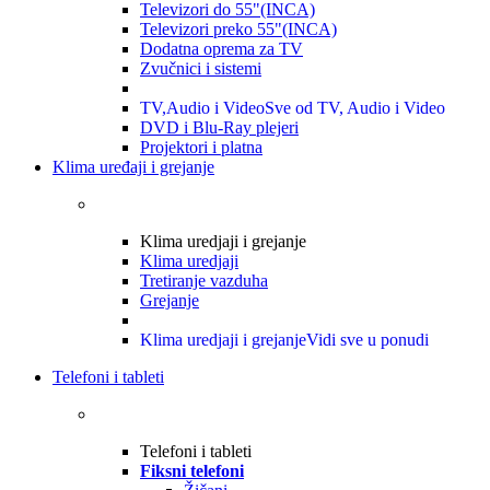
Televizori do 55"(INCA)
Televizori preko 55"(INCA)
Dodatna oprema za TV
Zvučnici i sistemi
TV,Audio i Video
Sve od TV, Audio i Video
DVD i Blu-Ray plejeri
Projektori i platna
Klima uređaji i grejanje
Klima uredjaji i grejanje
Klima uredjaji
Tretiranje vazduha
Grejanje
Klima uredjaji i grejanje
Vidi sve u ponudi
Telefoni i tableti
Telefoni i tableti
Fiksni telefoni