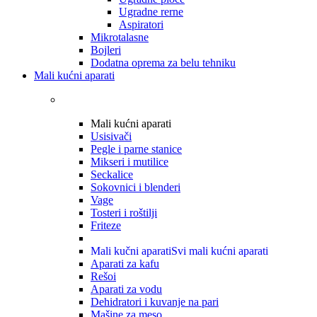
Ugradne rerne
Aspiratori
Mikrotalasne
Bojleri
Dodatna oprema za belu tehniku
Mali kućni aparati
Mali kućni aparati
Usisivači
Pegle i parne stanice
Mikseri i mutilice
Seckalice
Sokovnici i blenderi
Vage
Tosteri i roštilji
Friteze
Mali kučni aparati
Svi mali kućni aparati
Aparati za kafu
Rešoi
Aparati za vodu
Dehidratori i kuvanje na pari
Mašine za meso