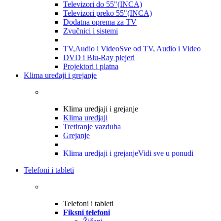
Televizori do 55"(INCA)
Televizori preko 55"(INCA)
Dodatna oprema za TV
Zvučnici i sistemi
TV,Audio i Video
Sve od TV, Audio i Video
DVD i Blu-Ray plejeri
Projektori i platna
Klima uređaji i grejanje
Klima uredjaji i grejanje
Klima uredjaji
Tretiranje vazduha
Grejanje
Klima uredjaji i grejanje
Vidi sve u ponudi
Telefoni i tableti
Telefoni i tableti
Fiksni telefoni