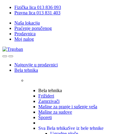
Skip
Skip
Fizička lica 013 836 093
to
to
Pravna lica 013 831 403
navigation
content
Naša lokacija
Praćenje poručenog
Prodavnica
Moj nalog
Open
Close
Najnovije u prodavnici
Bela tehnika
Bela tehnika
Frižideri
Zamrzivači
Mašine za pranje i sušenje veša
Mašine za sudove
Šporeti
Sva Bela tehika
Sve iz bele tehnike
Ugradne ploče