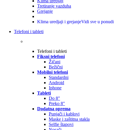
Klima uredjaji
Tretiranje vazduha
Grejanje
Klima uredjaji i grejanje
Vidi sve u ponudi
Telefoni i tableti
Telefoni i tableti
Fiksni telefoni
Žičani
Bežični
Mobilni telefoni
Standardni
Android
Iphone
Tableti
Do 8"
Preko 8"
Dodatna oprema
Punjači i kablovi
Maske i zaštitna stakla
Selfie štapovi
Nosači