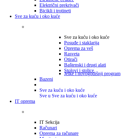
Električni prekrivači
Bicikli i trotineti
Sve za kuću i oko kuće
Sve za kuću i oko kuće
Posuđe i staklarija
Oprema za veš
Rasveta
Otirači
Baštenski i drugi alati
Stolovi i stolice
Jelke i novogodišnji program
Bazeni
Sve za kuću i oko kuće
Sve u Sve za kuću i oko kuće
IT oprema
IT Sekcija
Računari
Oprema za računare