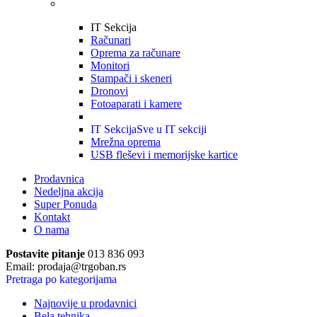
IT Sekcija
Računari
Oprema za računare
Monitori
Stampači i skeneri
Dronovi
Fotoaparati i kamere
IT Sekcija
Sve u IT sekciji
Mrežna oprema
USB fleševi i memorijske kartice
Prodavnica
Nedeljna akcija
Super Ponuda
Kontakt
O nama
Postavite pitanje
013 836 093
Email: prodaja@trgoban.rs
Pretraga po kategorijama
Najnovije u prodavnici
Bela tehnika