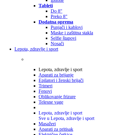
Iphone
Tableti
Do 8"
Preko 8"
Dodatna oprema
Punjači i kablovi
Maske i zaštitna stakla
Selfie štapovi
Nosači
Lepota, zdravlje i sport
Lepota, zdravlje i sport
Aparati za brijanje
Epilatori i ženski brijači
Trimeri
Fenovi
Oblikovanje frizure
Telesne vage
Lepota, zdravlje i sport
Sve u Lepota, zdravlje i sport
Masažeri
Aparati za pritisak
Električne četkice