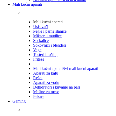
Mali kućni aparati
Mali kućni aparati
Usisivači
Pegle i parne stanice
Mikseri i mutilice
Seckalice
Sokovnici i blenderi
Vage
Tosteri i roštilji
Friteze
Mali kučni aparati
Svi mali kućni aparati
Aparati za kafu
Rešoi
Aparati za vodu
Dehidratori i kuvanje na pari
Mašine za meso
Pekare
Gaming