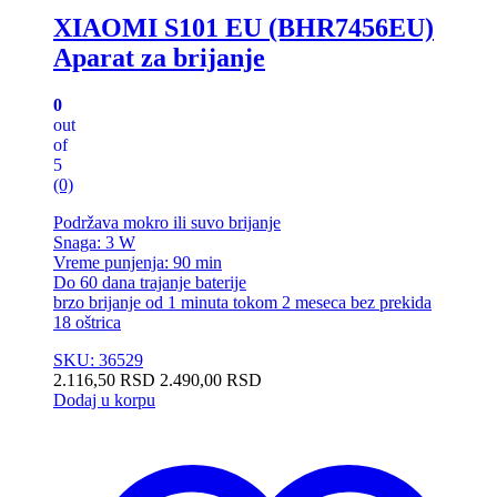
XIAOMI S101 EU (BHR7456EU)
Aparat za brijanje
0
out
of
5
(0)
Podržava mokro ili suvo brijanje
Snaga: 3 W
Vreme punjenja: 90 min
Do 60 dana trajanje baterije
brzo brijanje od 1 minuta tokom 2 meseca bez prekida
18 oštrica
SKU: 36529
2.116,50
RSD
2.490,00
RSD
Dodaj u korpu