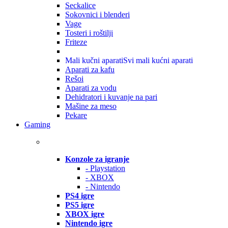
Seckalice
Sokovnici i blenderi
Vage
Tosteri i roštilji
Friteze
Mali kučni aparati
Svi mali kućni aparati
Aparati za kafu
Rešoi
Aparati za vodu
Dehidratori i kuvanje na pari
Mašine za meso
Pekare
Gaming
Konzole za igranje
- Playstation
- XBOX
- Nintendo
PS4 igre
PS5 igre
XBOX igre
Nintendo igre