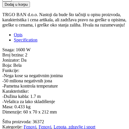
MI
Dodaj u korpu
Compact
H101
TRGO BAN d.o.o. Nastoji da bude što tačniji u opisu proizvoda,
Fen
karakteristika i cena artikala, ali zadržava pravo na greške u opisima,
za
greške u cenama, i greške oko stanja zaliha. Hvala na razumevanju!
kosu
Beli
Opis
quantity
Specification
Snaga: 1600 W
Broj brzina: 2
Jonizator: Da
Boja: Bela
Funkcije:
-Nega kose sa negativnim jonima
-50 miliona negativnih jona
-Pametna kontrola temperature
Karakteristike:
-Dužina kabla: 1.7 m
-Vešalica za lako skladištenje
Masa: 0.433 kg
Dimenzije: 60 x 70 x 212 mm
Šifra proizvoda:
36372
Kategorije:
Fenovi
,
Fenovi
,
Lepota, zdravlje i sport