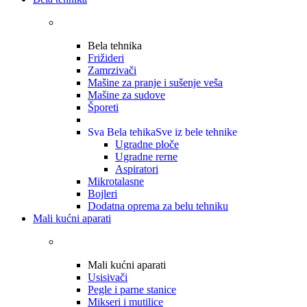
Bela tehnika
Frižideri
Zamrzivači
Mašine za pranje i sušenje veša
Mašine za sudove
Šporeti
Sva Bela tehika
Sve iz bele tehnike
Ugradne ploče
Ugradne rerne
Aspiratori
Mikrotalasne
Bojleri
Dodatna oprema za belu tehniku
Mali kućni aparati
Mali kućni aparati
Usisivači
Pegle i parne stanice
Mikseri i mutilice