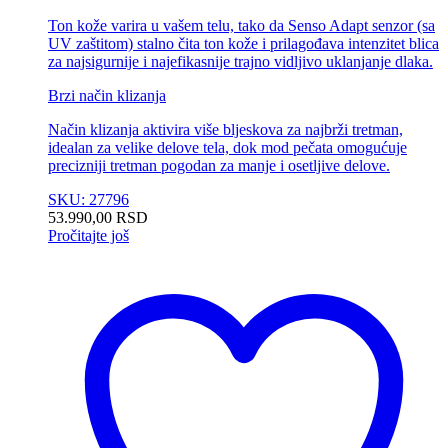
Ton kože varira u vašem telu, tako da Senso Adapt senzor (sa
UV zaštitom) stalno čita ton kože i prilagođava intenzitet blica
za najsigurnije i najefikasnije trajno vidljivo uklanjanje dlaka.
Brzi način klizanja
Način klizanja aktivira više bljeskova za najbrži tretman,
idealan za velike delove tela, dok mod pečata omogućuje
precizniji tretman pogodan za manje i osetljive delove.
SKU: 27796
53.990,00
RSD
Pročitajte još