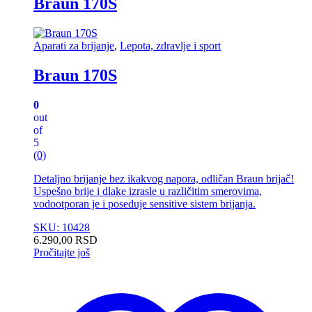
Braun 170S
Aparati za brijanje
,
Lepota, zdravlje i sport
Braun 170S
0
out
of
5
(0)
Detaljno brijanje bez ikakvog napora, odličan Braun brijač!
Uspešno brije i dlake izrasle u različitim smerovima,
vodootporan je i poseduje sensitive sistem brijanja.
SKU: 10428
6.290,00
RSD
Pročitajte još