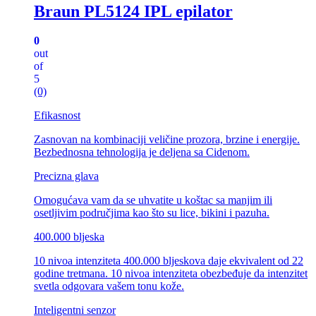
Braun PL5124 IPL epilator
0
out
of
5
(0)
Efikasnost
Zasnovan na kombinaciji veličine prozora, brzine i energije.
Bezbednosna tehnologija je deljena sa Cidenom.
Precizna glava
Omogućava vam da se uhvatite u koštac sa manjim ili
osetljivim područjima kao što su lice, bikini i pazuha.
400.000 bljeska
10 nivoa intenziteta 400.000 bljeskova daje ekvivalent od 22
godine tretmana. 10 nivoa intenziteta obezbeđuje da intenzitet
svetla odgovara vašem tonu kože.
Inteligentni senzor