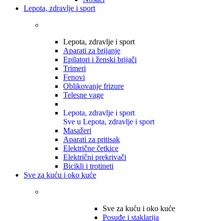
Lepota, zdravlje i sport
Lepota, zdravlje i sport
Aparati za brijanje
Epilatori i ženski brijači
Trimeri
Fenovi
Oblikovanje frizure
Telesne vage
Lepota, zdravlje i sport
Sve u Lepota, zdravlje i sport
Masažeri
Aparati za pritisak
Električne četkice
Električni prekrivači
Bicikli i trotineti
Sve za kuću i oko kuće
Sve za kuću i oko kuće
Posuđe i staklarija