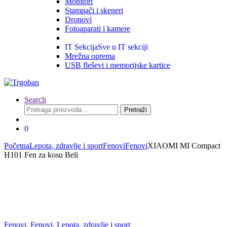
Monitori
Stampači i skeneri
Dronovi
Fotoaparati i kamere
IT Sekcija
Sve u IT sekciji
Mrežna oprema
USB fleševi i memorijske kartice
Search
Pretraga
Pretraži
za:
0
Početna
Lepota, zdravlje i sport
Fenovi
Fenovi
XIAOMI MI Compact
H101 Fen za kosu Beli
Fenovi
,
Fenovi
,
Lepota, zdravlje i sport