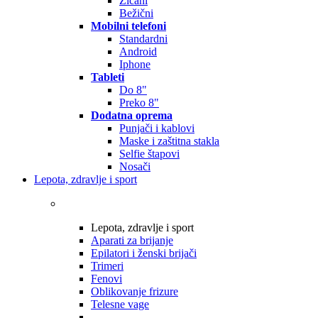
Žičani
Bežični
Mobilni telefoni
Standardni
Android
Iphone
Tableti
Do 8"
Preko 8"
Dodatna oprema
Punjači i kablovi
Maske i zaštitna stakla
Selfie štapovi
Nosači
Lepota, zdravlje i sport
Lepota, zdravlje i sport
Aparati za brijanje
Epilatori i ženski brijači
Trimeri
Fenovi
Oblikovanje frizure
Telesne vage