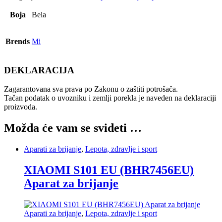
Boja
Bela
Brends
Mi
DEKLARACIJA
Zagarantovana sva prava po Zakonu o zaštiti potrošača.
Tačan podatak o uvozniku i zemlji porekla je naveden na deklaraciji
proizvoda.
Možda će vam se svideti …
Aparati za brijanje
,
Lepota, zdravlje i sport
XIAOMI S101 EU (BHR7456EU)
Aparat za brijanje
Aparati za brijanje
,
Lepota, zdravlje i sport