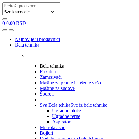
Search
for:
0
0,00
RSD
Open
Close
Najnovije u prodavnici
Bela tehnika
Bela tehnika
Frižideri
Zamrzivači
Mašine za pranje i sušenje veša
Mašine za sudove
Šporeti
Sva Bela tehika
Sve iz bele tehnike
Ugradne ploče
Ugradne rerne
Aspiratori
Mikrotalasne
Bojleri
Dodatna oprema za belu tehniku