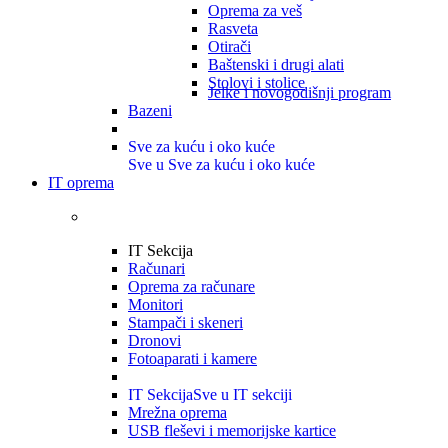
Oprema za veš
Rasveta
Otirači
Baštenski i drugi alati
Stolovi i stolice
Jelke i novogodišnji program
Bazeni
Sve za kuću i oko kuće
Sve u Sve za kuću i oko kuće
IT oprema
IT Sekcija
Računari
Oprema za računare
Monitori
Stampači i skeneri
Dronovi
Fotoaparati i kamere
IT Sekcija
Sve u IT sekciji
Mrežna oprema
USB fleševi i memorijske kartice