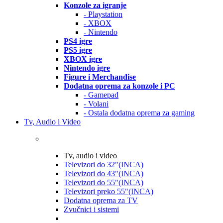
Konzole za igranje
- Playstation
- XBOX
- Nintendo
PS4 igre
PS5 igre
XBOX igre
Nintendo igre
Figure i Merchandise
Dodatna oprema za konzole i PC
- Gamepad
- Volani
- Ostala dodatna oprema za gaming
Tv, Audio i Video
Tv, audio i video
Televizori do 32"(INCA)
Televizori do 43"(INCA)
Televizori do 55"(INCA)
Televizori preko 55"(INCA)
Dodatna oprema za TV
Zvučnici i sistemi