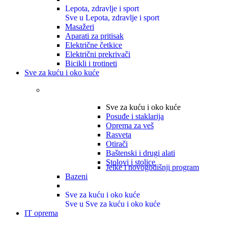
Lepota, zdravlje i sport
Sve u Lepota, zdravlje i sport
Masažeri
Aparati za pritisak
Električne četkice
Električni prekrivači
Bicikli i trotineti
Sve za kuću i oko kuće
Sve za kuću i oko kuće
Posuđe i staklarija
Oprema za veš
Rasveta
Otirači
Baštenski i drugi alati
Stolovi i stolice
Jelke i novogodišnji program
Bazeni
Sve za kuću i oko kuće
Sve u Sve za kuću i oko kuće
IT oprema