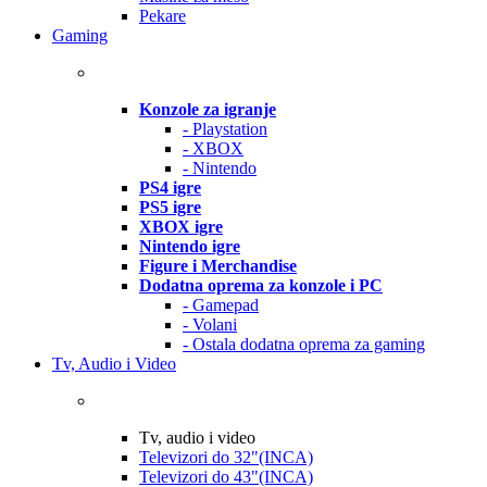
Pekare
Gaming
Konzole za igranje
- Playstation
- XBOX
- Nintendo
PS4 igre
PS5 igre
XBOX igre
Nintendo igre
Figure i Merchandise
Dodatna oprema za konzole i PC
- Gamepad
- Volani
- Ostala dodatna oprema za gaming
Tv, Audio i Video
Tv, audio i video
Televizori do 32"(INCA)
Televizori do 43"(INCA)