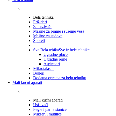
Bela tehnika
Frižideri
Zamrzivači
Mašine za pranje i sušenje veša
Mašine za sudove
Šporeti
Sva Bela tehika
Sve iz bele tehnike
Ugradne ploče
Ugradne rerne
Aspiratori
Mikrotalasne
Bojleri
Dodatna oprema za belu tehniku
Mali kućni aparati
Mali kućni aparati
Usisivači
Pegle i parne stanice
Mikseri i mutilice