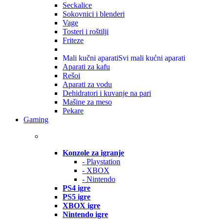
Seckalice
Sokovnici i blenderi
Vage
Tosteri i roštilji
Friteze
Mali kučni aparati
Svi mali kućni aparati
Aparati za kafu
Rešoi
Aparati za vodu
Dehidratori i kuvanje na pari
Mašine za meso
Pekare
Gaming
Konzole za igranje
- Playstation
- XBOX
- Nintendo
PS4 igre
PS5 igre
XBOX igre
Nintendo igre