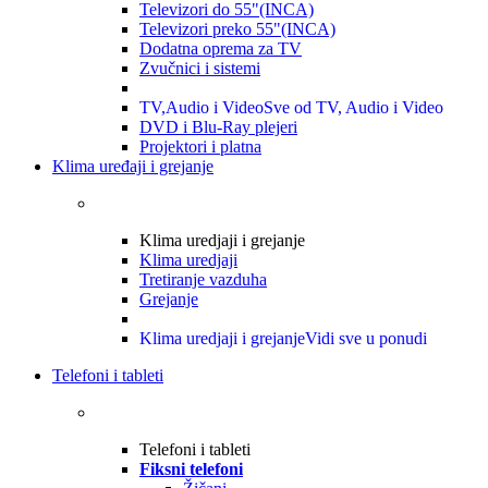
Televizori do 55"(INCA)
Televizori preko 55"(INCA)
Dodatna oprema za TV
Zvučnici i sistemi
TV,Audio i Video
Sve od TV, Audio i Video
DVD i Blu-Ray plejeri
Projektori i platna
Klima uređaji i grejanje
Klima uredjaji i grejanje
Klima uredjaji
Tretiranje vazduha
Grejanje
Klima uredjaji i grejanje
Vidi sve u ponudi
Telefoni i tableti
Telefoni i tableti
Fiksni telefoni