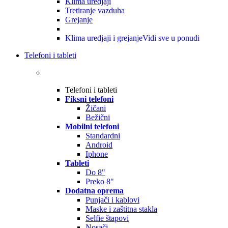
Klima uredjaji
Tretiranje vazduha
Grejanje
Klima uredjaji i grejanje
Vidi sve u ponudi
Telefoni i tableti
Telefoni i tableti
Fiksni telefoni
Žičani
Bežični
Mobilni telefoni
Standardni
Android
Iphone
Tableti
Do 8"
Preko 8"
Dodatna oprema
Punjači i kablovi
Maske i zaštitna stakla
Selfie štapovi
Nosači