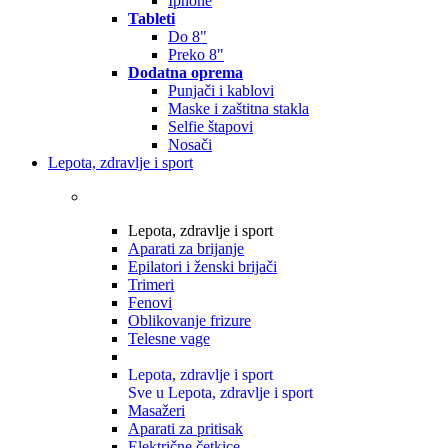
Iphone
Tableti
Do 8"
Preko 8"
Dodatna oprema
Punjači i kablovi
Maske i zaštitna stakla
Selfie štapovi
Nosači
Lepota, zdravlje i sport
Lepota, zdravlje i sport
Aparati za brijanje
Epilatori i ženski brijači
Trimeri
Fenovi
Oblikovanje frizure
Telesne vage
Lepota, zdravlje i sport
Sve u Lepota, zdravlje i sport
Masažeri
Aparati za pritisak
Električne četkice