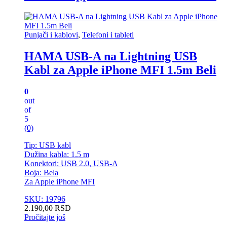
Punjači i kablovi
,
Telefoni i tableti
HAMA USB-A na Lightning USB
Kabl za Apple iPhone MFI 1.5m Beli
0
out
of
5
(0)
Tip: USB kabl
Dužina kabla: 1.5 m
Konektori: USB 2.0, USB-A
Boja: Bela
Za Apple iPhone MFI
SKU: 19796
2.190,00
RSD
Pročitajte još