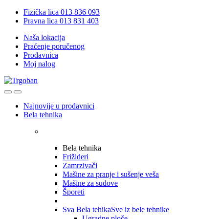
Skip
Skip
Fizička lica 013 836 093
to
to
Pravna lica 013 831 403
navigation
content
Naša lokacija
Praćenje poručenog
Prodavnica
Moj nalog
Open
Close
Najnovije u prodavnici
Bela tehnika
Bela tehnika
Frižideri
Zamrzivači
Mašine za pranje i sušenje veša
Mašine za sudove
Šporeti
Sva Bela tehika
Sve iz bele tehnike
Ugradne ploče