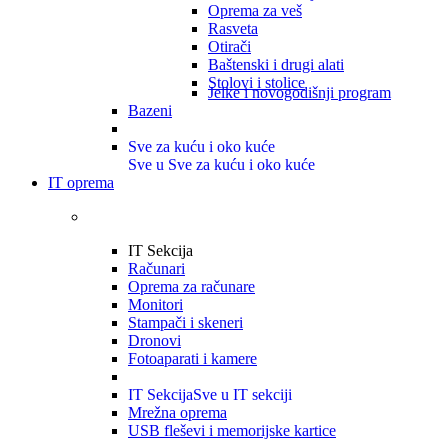
Oprema za veš
Rasveta
Otirači
Baštenski i drugi alati
Stolovi i stolice
Jelke i novogodišnji program
Bazeni
Sve za kuću i oko kuće
Sve u Sve za kuću i oko kuće
IT oprema
IT Sekcija
Računari
Oprema za računare
Monitori
Stampači i skeneri
Dronovi
Fotoaparati i kamere
IT Sekcija
Sve u IT sekciji
Mrežna oprema
USB fleševi i memorijske kartice