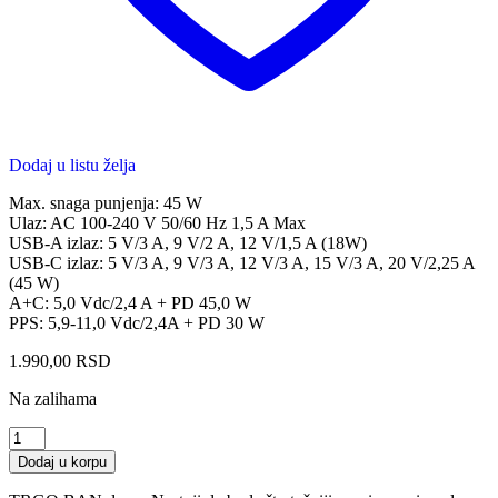
Dodaj u listu želja
Max. snaga punjenja: 45 W
Ulaz: AC 100-240 V 50/60 Hz 1,5 A Max
USB-A izlaz: 5 V/3 A, 9 V/2 A, 12 V/1,5 A (18W)
USB-C izlaz: 5 V/3 A, 9 V/3 A, 12 V/3 A, 15 V/3 A, 20 V/2,25 A
(45 W)
A+C: 5,0 Vdc/2,4 A + PD 45,0 W
PPS: 5,9-11,0 Vdc/2,4A + PD 30 W
1.990,00
RSD
Na zalihama
XWAVE
GaN45-
Dodaj u korpu
AC
USB-