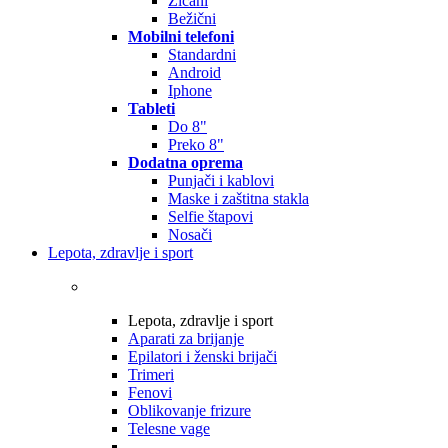
Žičani
Bežični
Mobilni telefoni
Standardni
Android
Iphone
Tableti
Do 8"
Preko 8"
Dodatna oprema
Punjači i kablovi
Maske i zaštitna stakla
Selfie štapovi
Nosači
Lepota, zdravlje i sport
Lepota, zdravlje i sport
Aparati za brijanje
Epilatori i ženski brijači
Trimeri
Fenovi
Oblikovanje frizure
Telesne vage