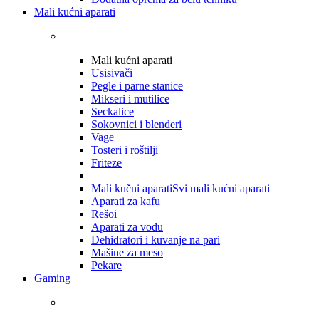
Mali kućni aparati
Mali kućni aparati
Usisivači
Pegle i parne stanice
Mikseri i mutilice
Seckalice
Sokovnici i blenderi
Vage
Tosteri i roštilji
Friteze
Mali kučni aparati
Svi mali kućni aparati
Aparati za kafu
Rešoi
Aparati za vodu
Dehidratori i kuvanje na pari
Mašine za meso
Pekare
Gaming