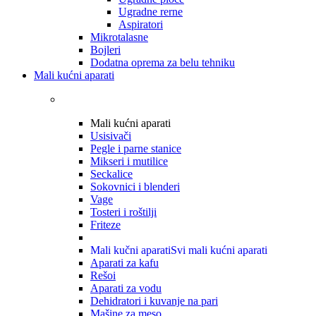
Ugradne rerne
Aspiratori
Mikrotalasne
Bojleri
Dodatna oprema za belu tehniku
Mali kućni aparati
Mali kućni aparati
Usisivači
Pegle i parne stanice
Mikseri i mutilice
Seckalice
Sokovnici i blenderi
Vage
Tosteri i roštilji
Friteze
Mali kučni aparati
Svi mali kućni aparati
Aparati za kafu
Rešoi
Aparati za vodu
Dehidratori i kuvanje na pari
Mašine za meso