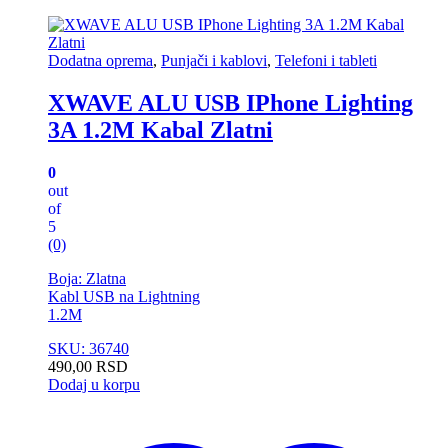
Dodatna oprema
,
Punjači i kablovi
,
Telefoni i tableti
XWAVE ALU USB IPhone Lighting
3A 1.2M Kabal Zlatni
0
out
of
5
(0)
Boja: Zlatna
Kabl USB na Lightning
1.2M
SKU: 36740
490,00
RSD
Dodaj u korpu