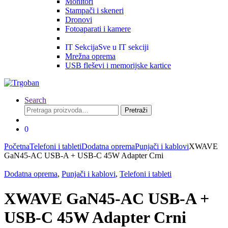
Monitori
Stampači i skeneri
Dronovi
Fotoaparati i kamere
IT Sekcija
Sve u IT sekciji
Mrežna oprema
USB fleševi i memorijske kartice
Search
Pretraga
Pretraži
za:
0
Početna
Telefoni i tableti
Dodatna oprema
Punjači i kablovi
XWAVE
GaN45-AC USB-A + USB-C 45W Adapter Crni
Dodatna oprema
,
Punjači i kablovi
,
Telefoni i tableti
XWAVE GaN45-AC USB-A +
USB-C 45W Adapter Crni