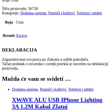
Boja: crna
Šifra proizvoda:
36728
Kategorije:
Dodatna oprema
,
Punjači i kablovi
,
Telefoni i tableti
Boja
Crna
Brends
Xwave
DEKLARACIJA
Zagarantovana sva prava po Zakonu o zaštiti potrošača.
Tačan podatak o uvozniku i zemlji porekla je naveden na deklaraciji
proizvoda.
Možda će vam se svideti …
Dodatna oprema
,
Punjači i kablovi
,
Telefoni i tableti
XWAVE ALU USB IPhone Lighting
3A 1.2M Kabal Zlatni