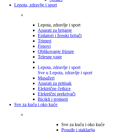
Lepota, zdravlje i sport
Lepota, zdravlje i sport
Aparati za brijanje
Epilatori i ženski brijači
Trimeri
Fenovi
Oblikovanje frizure
Telesne vage
Lepota, zdravlje i sport
Sve u Lepota, zdravlje i sport
Masažeri
Aparati za pritisak
Električne četkice
Električni prekrivači
Bicikli i trotineti
Sve za kuću i oko kuće
Sve za kuću i oko kuće
Posuđe i staklarija