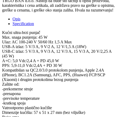
TRGO BAN d.o.o. Nastoji da bude što tačniji u opisu proizvoda,
A
karakteristika i cena artikala, ali zadržava pravo na greške u opisima,
+
greške u cenama, i greške oko stanja zaliha. Hvala na razumevanju!
USB-
C
Opis
45W
Specification
Adapter
Crni
Kućni ultra-brzi punjač
quantity
Max. snaga punjenja: 45 W
Ulaz: AC 100-240 V 50/60 Hz 1,5 A Max
USB-A izlaz: 5 V/3 A, 9 V/2 A, 12 V/1,5 A (18W)
USB-C izlaz: 5 V/3 A, 9 V/3 A, 12 V/3 A, 15 V/3 A, 20 V/2,25 A
(45 W)
A+C: 5,0 Vdc/2,4 A + PD 45,0 W
PPS: 5,9-11,0 Vdc/2,4A + PD 30 W
Kompatibilan sa QC2.0/3.0 protokolom punjenja, Apple 2.4A
(iPhone), BC1.2A (Samsung), AFC, PPS, (Huawei) FCP/SCP
(Xiaomi) i drugim protokolima brzog punjenja
Zaštite od:
-prekomerne struje
-prenapona
-previsoke temperature
-kratkog spoja
Vatrootporno plastično kućište
Dimenzije kućišta: 57 x 51 x 27 mm (bez viljuške)