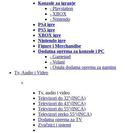
Konzole za igranje
- Playstation
- XBOX
- Nintendo
PS4 igre
PS5 igre
XBOX igre
Nintendo igre
Figure i Merchandise
Dodatna oprema za konzole i PC
- Gamepad
- Volani
- Ostala dodatna oprema za gaming
Tv, Audio i Video
Tv, audio i video
Televizori do 32"(INCA)
Televizori do 43"(INCA)
Televizori do 55"(INCA)
Televizori preko 55"(INCA)
Dodatna oprema za TV
Zvučnici i sistemi