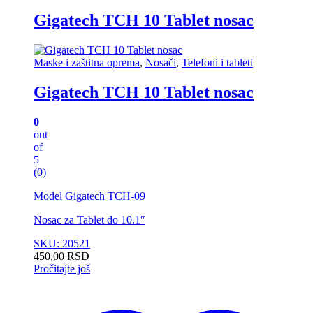
Gigatech TCH 10 Tablet nosac
Maske i zaštitna oprema
,
Nosači
,
Telefoni i tableti
Gigatech TCH 10 Tablet nosac
0
out
of
5
(0)
Model Gigatech TCH-09
Nosac za Tablet do 10.1″
SKU: 20521
450,00
RSD
Pročitajte još