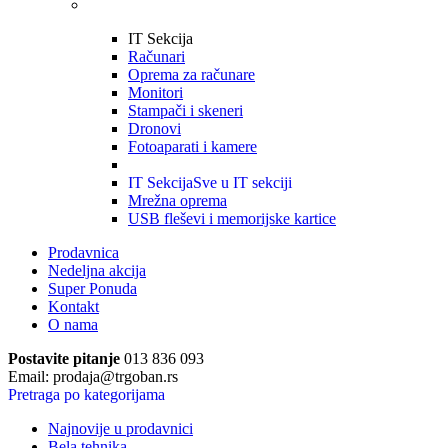
IT Sekcija
Računari
Oprema za računare
Monitori
Stampači i skeneri
Dronovi
Fotoaparati i kamere
IT Sekcija
Sve u IT sekciji
Mrežna oprema
USB fleševi i memorijske kartice
Prodavnica
Nedeljna akcija
Super Ponuda
Kontakt
O nama
Postavite pitanje
013 836 093
Email: prodaja@trgoban.rs
Pretraga po kategorijama
Najnovije u prodavnici
Bela tehnika