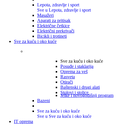
Lepota, zdravlje i sport
Sve u Lepota, zdravlje i sport
Masažeri
Aparati za pritisak
Električne četkice
Električni prekrivači
Bicikli i trotineti
Sve za kuću i oko kuće
Sve za kuću i oko kuće
Posuđe i staklarija
Oprema za veš
Rasveta
Otirači
Baštenski i drugi alati
Stolovi i stolice
Jelke i novogodišnji program
Bazeni
Sve za kuću i oko kuće
Sve u Sve za kuću i oko kuće
IT oprema