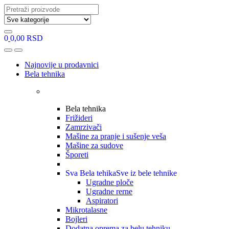
Search
for:
0
0,00
RSD
Open
Close
Najnovije u prodavnici
Bela tehnika
Bela tehnika
Frižideri
Zamrzivači
Mašine za pranje i sušenje veša
Mašine za sudove
Šporeti
Sva Bela tehika
Sve iz bele tehnike
Ugradne ploče
Ugradne rerne
Aspiratori
Mikrotalasne
Bojleri
Dodatna oprema za belu tehniku