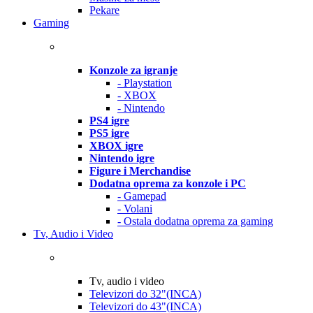
Pekare
Gaming
Konzole za igranje
- Playstation
- XBOX
- Nintendo
PS4 igre
PS5 igre
XBOX igre
Nintendo igre
Figure i Merchandise
Dodatna oprema za konzole i PC
- Gamepad
- Volani
- Ostala dodatna oprema za gaming
Tv, Audio i Video
Tv, audio i video
Televizori do 32"(INCA)
Televizori do 43"(INCA)