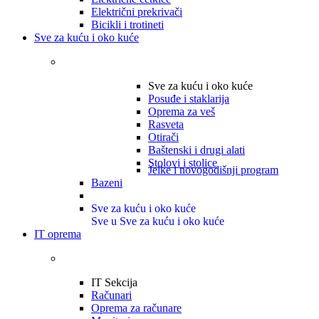
Električni prekrivači
Bicikli i trotineti
Sve za kuću i oko kuće
Sve za kuću i oko kuće
Posuđe i staklarija
Oprema za veš
Rasveta
Otirači
Baštenski i drugi alati
Stolovi i stolice
Jelke i novogodišnji program
Bazeni
Sve za kuću i oko kuće
Sve u Sve za kuću i oko kuće
IT oprema
IT Sekcija
Računari
Oprema za računare