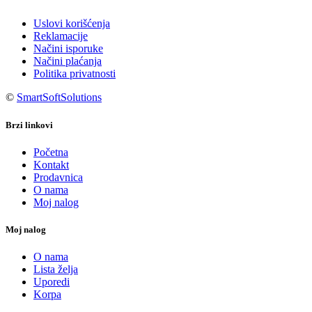
Uslovi korišćenja
Reklamacije
Načini isporuke
Načini plaćanja
Politika privatnosti
©
SmartSoftSolutions
Brzi linkovi
Početna
Kontakt
Prodavnica
O nama
Moj nalog
Moj nalog
O nama
Lista želja
Uporedi
Korpa