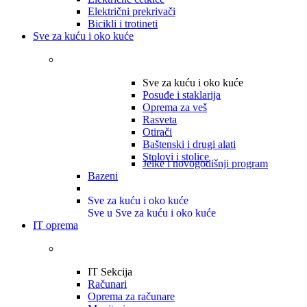
Električni prekrivači
Bicikli i trotineti
Sve za kuću i oko kuće
Sve za kuću i oko kuće
Posuđe i staklarija
Oprema za veš
Rasveta
Otirači
Baštenski i drugi alati
Stolovi i stolice
Jelke i novogodišnji program
Bazeni
Sve za kuću i oko kuće
Sve u Sve za kuću i oko kuće
IT oprema
IT Sekcija
Računari
Oprema za računare