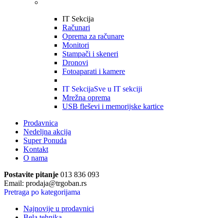
IT Sekcija
Računari
Oprema za računare
Monitori
Stampači i skeneri
Dronovi
Fotoaparati i kamere
IT Sekcija
Sve u IT sekciji
Mrežna oprema
USB fleševi i memorijske kartice
Prodavnica
Nedeljna akcija
Super Ponuda
Kontakt
O nama
Postavite pitanje
013 836 093
Email: prodaja@trgoban.rs
Pretraga po kategorijama
Najnovije u prodavnici
Bela tehnika