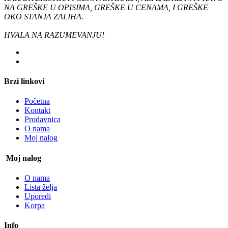
NA GREŠKE U OPISIMA, GREŠKE U CENAMA, I GREŠKE
OKO STANJA ZALIHA.
HVALA NA RAZUMEVANJU!
Brzi linkovi
Početna
Kontakt
Prodavnica
O nama
Moj nalog
Moj nalog
O nama
Lista želja
Uporedi
Korpa
Info