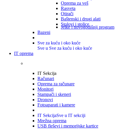
Oprema za veš
Rasveta
Otirači
Baštenski i drugi alati
Stolovi i stolice
Jelke i novogodišnji program
Bazeni
Sve za kuću i oko kuće
Sve u Sve za kuću i oko kuće
IT oprema
IT Sekcija
Računari
Oprema za računare
Monitori
Stampači i skeneri
Dronovi
Fotoaparati i kamere
IT Sekcija
Sve u IT sekciji
Mrežna oprema
USB fleševi i memorijske kartice