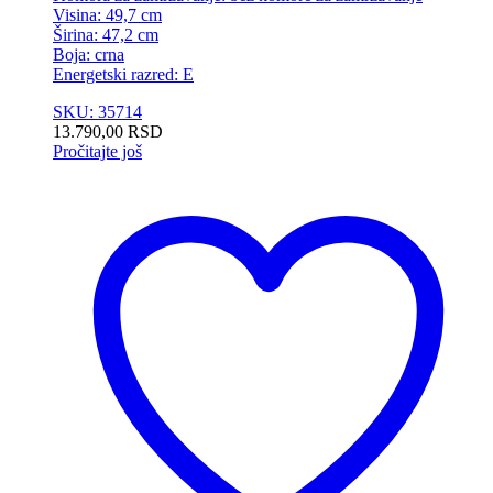
Visina: 49,7 cm
Širina: 47,2 cm
Boja: crna
Energetski razred: E
SKU: 35714
13.790,00
RSD
Pročitajte još