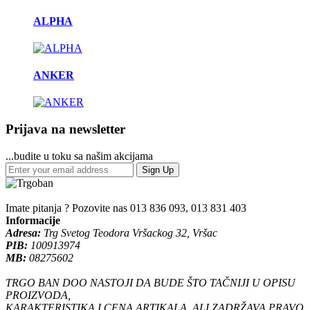
ALPHA
ANKER
Prijava na newsletter
...budite u toku sa našim akcijama
Sign Up
Imate pitanja ? Pozovite nas
013 836 093, 013 831 403
Informacije
Adresa:
Trg Svetog Teodora Vršackog 32, Vršac
PIB:
100913974
MB:
08275602
TRGO BAN DOO NASTOJI DA BUDE ŠTO TAČNIJI U OPISU
PROIZVODA,
KARAKTERISTIKA I CENA ARTIKALA, ALI ZADRŽAVA PRAVO