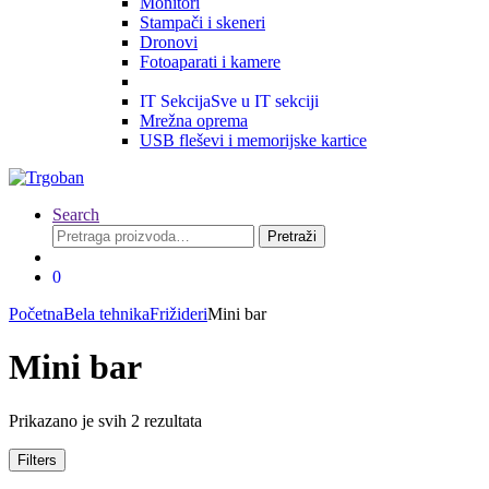
Monitori
Stampači i skeneri
Dronovi
Fotoaparati i kamere
IT Sekcija
Sve u IT sekciji
Mrežna oprema
USB fleševi i memorijske kartice
Search
Pretraga
Pretraži
za:
0
Početna
Bela tehnika
Frižideri
Mini bar
Mini bar
Prikazano je svih 2 rezultata
Filters