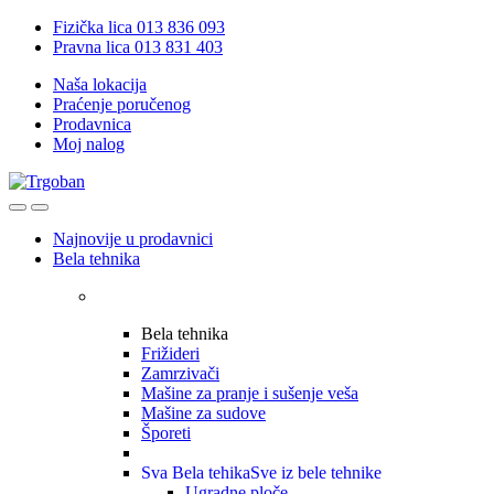
Skip
Skip
Fizička lica 013 836 093
to
to
Pravna lica 013 831 403
navigation
content
Naša lokacija
Praćenje poručenog
Prodavnica
Moj nalog
Open
Close
Najnovije u prodavnici
Bela tehnika
Bela tehnika
Frižideri
Zamrzivači
Mašine za pranje i sušenje veša
Mašine za sudove
Šporeti
Sva Bela tehika
Sve iz bele tehnike
Ugradne ploče