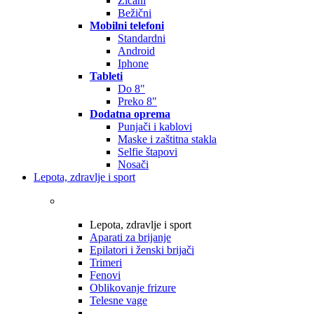
Žičani
Bežični
Mobilni telefoni
Standardni
Android
Iphone
Tableti
Do 8"
Preko 8"
Dodatna oprema
Punjači i kablovi
Maske i zaštitna stakla
Selfie štapovi
Nosači
Lepota, zdravlje i sport
Lepota, zdravlje i sport
Aparati za brijanje
Epilatori i ženski brijači
Trimeri
Fenovi
Oblikovanje frizure
Telesne vage