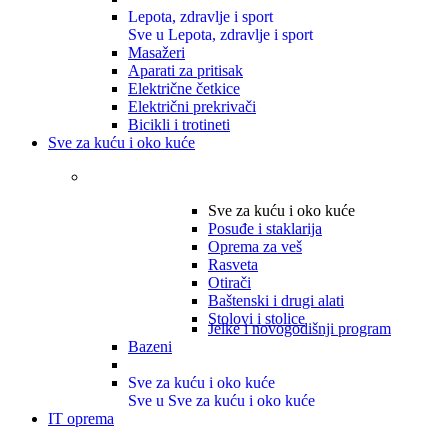
Lepota, zdravlje i sport
Sve u Lepota, zdravlje i sport
Masažeri
Aparati za pritisak
Električne četkice
Električni prekrivači
Bicikli i trotineti
Sve za kuću i oko kuće
Sve za kuću i oko kuće
Posuđe i staklarija
Oprema za veš
Rasveta
Otirači
Baštenski i drugi alati
Stolovi i stolice
Jelke i novogodišnji program
Bazeni
Sve za kuću i oko kuće
Sve u Sve za kuću i oko kuće
IT oprema