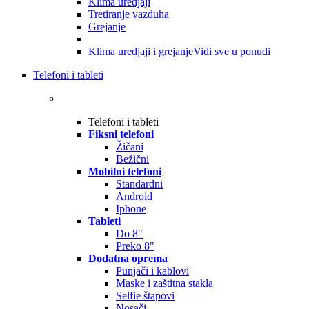
Klima uredjaji
Tretiranje vazduha
Grejanje
Klima uredjaji i grejanje
Vidi sve u ponudi
Telefoni i tableti
Telefoni i tableti
Fiksni telefoni
Žičani
Bežični
Mobilni telefoni
Standardni
Android
Iphone
Tableti
Do 8"
Preko 8"
Dodatna oprema
Punjači i kablovi
Maske i zaštitna stakla
Selfie štapovi
Nosači