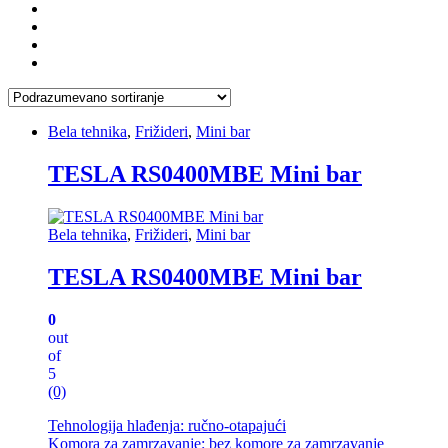
Bela tehnika
,
Frižideri
,
Mini bar
TESLA RS0400MBE Mini bar
Bela tehnika
,
Frižideri
,
Mini bar
TESLA RS0400MBE Mini bar
0
out
of
5
(0)
Tehnologija hlađenja: ručno-otapajući
Komora za zamrzavanje: bez komore za zamrzavanje