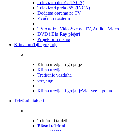
Televizori do 55"(INCA)
Televizori preko 55"(INCA)
Dodatna oprema za TV
Zvučnici i sistemi
TV,Audio i Video
Sve od TV, Audio i Video
DVD i Blu-Ray plejeri
Projektori i platna
Klima uređaji i grejanje
Klima uredjaji i grejanje
Klima uredjaji
Tretiranje vazduha
Grejanje
Klima uredjaji i grejanje
Vidi sve u ponudi
Telefoni i tableti
Telefoni i tableti
Fiksni telefoni