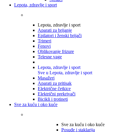
Lepota, zdravlje i sport
Lepota, zdravlje i sport
Aparati za brijanje
Epilatori i ženski brijači
Trimeri
Fenovi
Oblikovanje frizure
Telesne vage
Lepota, zdravlje i sport
Sve u Lepota, zdravlje i sport
Masažeri
Aparati za pritisak
Električne četkice
Električni prekrivači
Bicikli i trotineti
Sve za kuću i oko kuće
Sve za kuću i oko kuće
Posuđe i staklarija