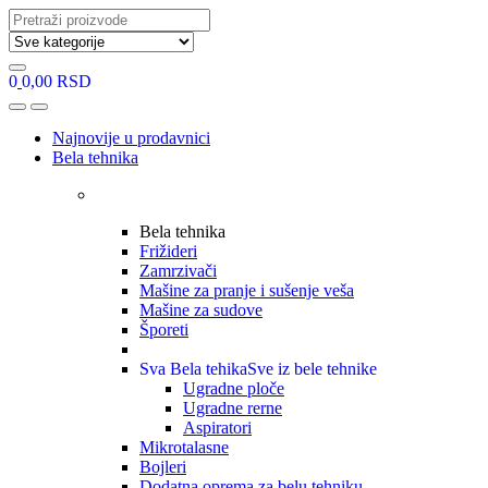
Search
for:
0
0,00
RSD
Open
Close
Najnovije u prodavnici
Bela tehnika
Bela tehnika
Frižideri
Zamrzivači
Mašine za pranje i sušenje veša
Mašine za sudove
Šporeti
Sva Bela tehika
Sve iz bele tehnike
Ugradne ploče
Ugradne rerne
Aspiratori
Mikrotalasne
Bojleri
Dodatna oprema za belu tehniku