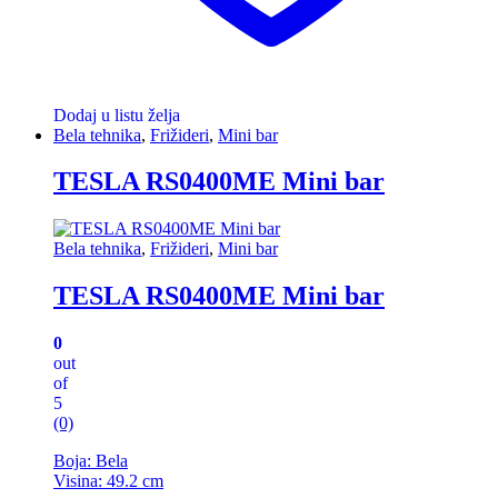
Dodaj u listu želja
Bela tehnika
,
Frižideri
,
Mini bar
TESLA RS0400ME Mini bar
Bela tehnika
,
Frižideri
,
Mini bar
TESLA RS0400ME Mini bar
0
out
of
5
(0)
Boja: Bela
Visina: 49.2 cm