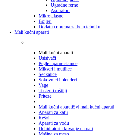
Ugradne rerne
Aspiratori
Mikrotalasne
Bojleri
Dodatna oprema za belu tehniku
Mali kućni aparati
Mali kućni aparati
Usisivači
Pegle i parne stanice
Mikseri i mutilice
Seckalice
Sokovnici i blenderi
Vage
Tosteri i roštilji
Friteze
Mali kučni aparati
Svi mali kućni aparati
Aparati za kafu
Rešoi
Aparati za vodu
Dehidratori i kuvanje na pari
Mašine za meso