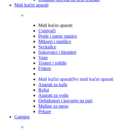
Mali kućni aparati
Mali kućni aparati
Usisivači
Pegle i parne stanice
Mikseri i mutilice
Seckalice
Sokovnici i blenderi
Vage
Tosteri i roštilji
Friteze
Mali kučni aparati
Svi mali kućni aparati
Aparati za kafu
Rešoi
Aparati za vodu
Dehidratori i kuvanje na pari
Mašine za meso
Pekare
Gaming