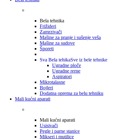
Bela tehnika
Frižideri
Zamrzivači
Mašine za pranje i sušenje veša
Mašine za sudove
Šporeti
Sva Bela tehika
Sve iz bele tehnike
Ugradne ploče
Ugradne rerne
Aspiratori
Mikrotalasne
Bojleri
Dodatna oprema za belu tehniku
Mali kućni aparati
Mali kućni aparati
Usisivači
Pegle i parne stanice
Mikseri i mutilice