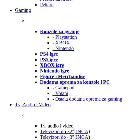
Pekare
Gaming
Konzole za igranje
- Playstation
- XBOX
- Nintendo
PS4 igre
PS5 igre
XBOX igre
Nintendo igre
Figure i Merchandise
Dodatna oprema za konzole i PC
- Gamepad
- Volani
- Ostala dodatna oprema za gaming
Tv, Audio i Video
Tv, audio i video
Televizori do 32"(INCA)
Televizori do 43"(INCA)