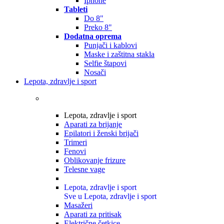
Iphone
Tableti
Do 8"
Preko 8"
Dodatna oprema
Punjači i kablovi
Maske i zaštitna stakla
Selfie štapovi
Nosači
Lepota, zdravlje i sport
Lepota, zdravlje i sport
Aparati za brijanje
Epilatori i ženski brijači
Trimeri
Fenovi
Oblikovanje frizure
Telesne vage
Lepota, zdravlje i sport
Sve u Lepota, zdravlje i sport
Masažeri
Aparati za pritisak
Električne četkice