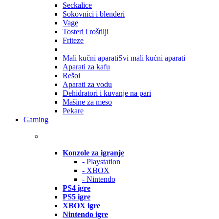
Seckalice
Sokovnici i blenderi
Vage
Tosteri i roštilji
Friteze
Mali kučni aparati
Svi mali kućni aparati
Aparati za kafu
Rešoi
Aparati za vodu
Dehidratori i kuvanje na pari
Mašine za meso
Pekare
Gaming
Konzole za igranje
- Playstation
- XBOX
- Nintendo
PS4 igre
PS5 igre
XBOX igre
Nintendo igre