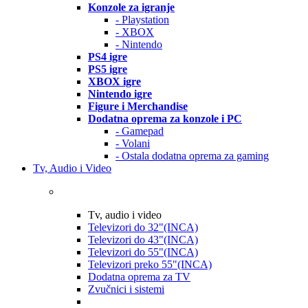
Konzole za igranje
- Playstation
- XBOX
- Nintendo
PS4 igre
PS5 igre
XBOX igre
Nintendo igre
Figure i Merchandise
Dodatna oprema za konzole i PC
- Gamepad
- Volani
- Ostala dodatna oprema za gaming
Tv, Audio i Video
Tv, audio i video
Televizori do 32"(INCA)
Televizori do 43"(INCA)
Televizori do 55"(INCA)
Televizori preko 55"(INCA)
Dodatna oprema za TV
Zvučnici i sistemi