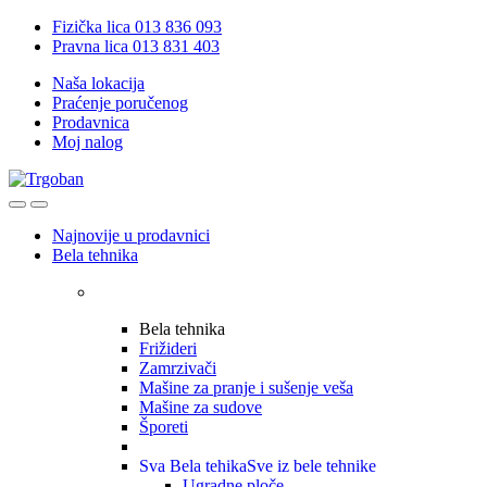
Skip
Skip
Fizička lica 013 836 093
to
to
Pravna lica 013 831 403
navigation
content
Naša lokacija
Praćenje poručenog
Prodavnica
Moj nalog
Open
Close
Najnovije u prodavnici
Bela tehnika
Bela tehnika
Frižideri
Zamrzivači
Mašine za pranje i sušenje veša
Mašine za sudove
Šporeti
Sva Bela tehika
Sve iz bele tehnike
Ugradne ploče