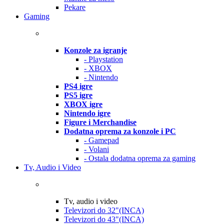
Pekare
Gaming
Konzole za igranje
- Playstation
- XBOX
- Nintendo
PS4 igre
PS5 igre
XBOX igre
Nintendo igre
Figure i Merchandise
Dodatna oprema za konzole i PC
- Gamepad
- Volani
- Ostala dodatna oprema za gaming
Tv, Audio i Video
Tv, audio i video
Televizori do 32"(INCA)
Televizori do 43"(INCA)