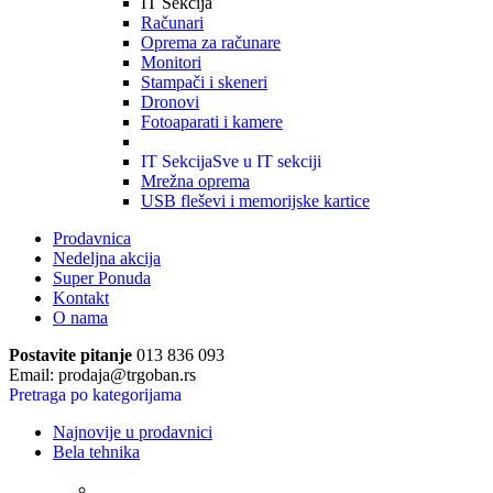
IT Sekcija
Računari
Oprema za računare
Monitori
Stampači i skeneri
Dronovi
Fotoaparati i kamere
IT Sekcija
Sve u IT sekciji
Mrežna oprema
USB fleševi i memorijske kartice
Prodavnica
Nedeljna akcija
Super Ponuda
Kontakt
O nama
Postavite pitanje
013 836 093
Email: prodaja@trgoban.rs
Pretraga po kategorijama
Najnovije u prodavnici
Bela tehnika