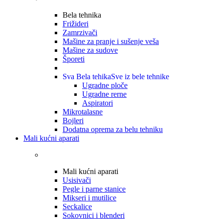
Bela tehnika
Frižideri
Zamrzivači
Mašine za pranje i sušenje veša
Mašine za sudove
Šporeti
Sva Bela tehika
Sve iz bele tehnike
Ugradne ploče
Ugradne rerne
Aspiratori
Mikrotalasne
Bojleri
Dodatna oprema za belu tehniku
Mali kućni aparati
Mali kućni aparati
Usisivači
Pegle i parne stanice
Mikseri i mutilice
Seckalice
Sokovnici i blenderi