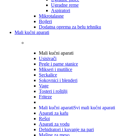
Ugradne rerne
Aspiratori
Mikrotalasne
Bojleri
Dodatna oprema za belu tehniku
Mali kućni aparati
Mali kućni aparati
Usisivači
Pegle i parne stanice
Mikseri i mutilice
Seckalice
Sokovnici i blenderi
Vage
Tosteri i roštilji
Friteze
Mali kučni aparati
Svi mali kućni aparati
Aparati za kafu
Rešoi
Aparati za vodu
Dehidratori i kuvanje na pari
Mašine za meso