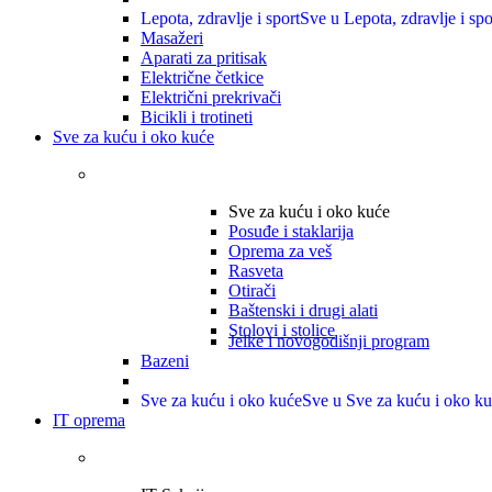
Lepota, zdravlje i sport
Sve u Lepota, zdravlje i spo
Masažeri
Aparati za pritisak
Električne četkice
Električni prekrivači
Bicikli i trotineti
Sve za kuću i oko kuće
Sve za kuću i oko kuće
Posuđe i staklarija
Oprema za veš
Rasveta
Otirači
Baštenski i drugi alati
Stolovi i stolice
Jelke i novogodišnji program
Bazeni
Sve za kuću i oko kuće
Sve u Sve za kuću i oko k
IT oprema