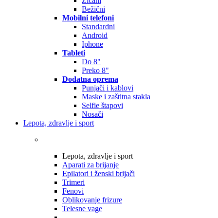
Žičani
Bežični
Mobilni telefoni
Standardni
Android
Iphone
Tableti
Do 8"
Preko 8"
Dodatna oprema
Punjači i kablovi
Maske i zaštitna stakla
Selfie štapovi
Nosači
Lepota, zdravlje i sport
Lepota, zdravlje i sport
Aparati za brijanje
Epilatori i ženski brijači
Trimeri
Fenovi
Oblikovanje frizure
Telesne vage