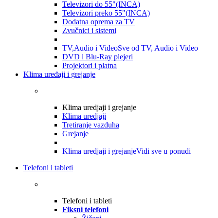
Televizori do 55"(INCA)
Televizori preko 55"(INCA)
Dodatna oprema za TV
Zvučnici i sistemi
TV,Audio i Video
Sve od TV, Audio i Video
DVD i Blu-Ray plejeri
Projektori i platna
Klima uređaji i grejanje
Klima uredjaji i grejanje
Klima uredjaji
Tretiranje vazduha
Grejanje
Klima uredjaji i grejanje
Vidi sve u ponudi
Telefoni i tableti
Telefoni i tableti
Fiksni telefoni