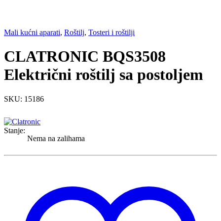
Mali kućni aparati
,
Roštilj
,
Tosteri i roštilji
CLATRONIC BQS3508
Električni roštilj sa postoljem
SKU: 15186
Stanje:
Nema na zalihama