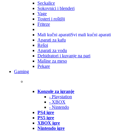
Seckalice
Sokovnici i blenderi
Vage
Tosteri i roštilji
Friteze
Mali kučni aparati
Svi mali kućni aparati
Aparati za kafu
Rešoi
Aparati za vodu
Dehidratori i kuvanje na pari
Mašine za meso
Pekare
Gaming
Konzole za igranje
- Playstation
- XBOX
- Nintendo
PS4 igre
PS5 igre
XBOX igre
Nintendo igre