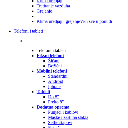
Klima uredjaji
Tretiranje vazduha
Grejanje
Klima uredjaji i grejanje
Vidi sve u ponudi
Telefoni i tableti
Telefoni i tableti
Fiksni telefoni
Žičani
Bežični
Mobilni telefoni
Standardni
Android
Iphone
Tableti
Do 8"
Preko 8"
Dodatna oprema
Punjači i kablovi
Maske i zaštitna stakla
Selfie štapovi
Nosači