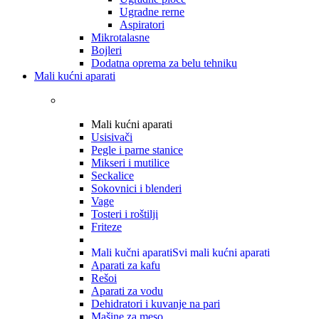
Ugradne rerne
Aspiratori
Mikrotalasne
Bojleri
Dodatna oprema za belu tehniku
Mali kućni aparati
Mali kućni aparati
Usisivači
Pegle i parne stanice
Mikseri i mutilice
Seckalice
Sokovnici i blenderi
Vage
Tosteri i roštilji
Friteze
Mali kučni aparati
Svi mali kućni aparati
Aparati za kafu
Rešoi
Aparati za vodu
Dehidratori i kuvanje na pari
Mašine za meso