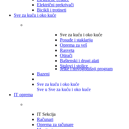
Električni prekrivači
Bicikli i trotineti
Sve za kuću i oko kuće
Sve za kuću i oko kuće
Posuđe i staklarija
Oprema za veš
Rasveta
Otirači
Baštenski i drugi alati
Stolovi i stolice
Jelke i novogodišnji program
Bazeni
Sve za kuću i oko kuće
Sve u Sve za kuću i oko kuće
IT oprema
IT Sekcija
Računari
Oprema za računare