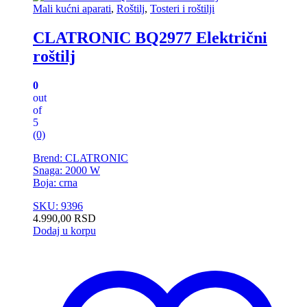
Mali kućni aparati
,
Roštilj
,
Tosteri i roštilji
CLATRONIC BQ2977 Električni
roštilj
0
out
of
5
(0)
Brend: CLATRONIC
Snaga: 2000 W
Boja: crna
SKU: 9396
4.990,00
RSD
Dodaj u korpu