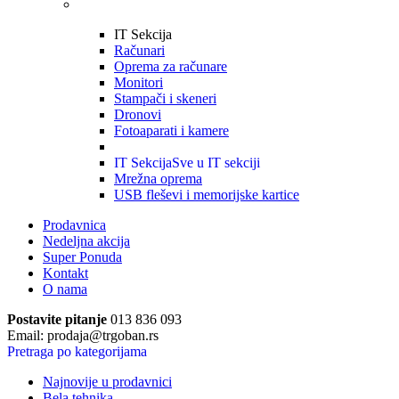
IT Sekcija
Računari
Oprema za računare
Monitori
Stampači i skeneri
Dronovi
Fotoaparati i kamere
IT Sekcija
Sve u IT sekciji
Mrežna oprema
USB fleševi i memorijske kartice
Prodavnica
Nedeljna akcija
Super Ponuda
Kontakt
O nama
Postavite pitanje
013 836 093
Email: prodaja@trgoban.rs
Pretraga po kategorijama
Najnovije u prodavnici
Bela tehnika