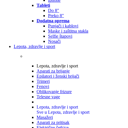
Iphone
Tableti
Do 8"
Preko 8"
Dodatna oprema
Punjači i kablovi
Maske i zaštitna stakla
Selfie štapovi
Nosači
Lepota, zdravlje i sport
Lepota, zdravlje i sport
Aparati za brijanje
Epilatori i ženski brijači
Trimeri
Fenovi
Oblikovanje frizure
Telesne vage
Lepota, zdravlje i sport
Sve u Lepota, zdravlje i sport
Masažeri
Aparati za pritisak
Električne četkice