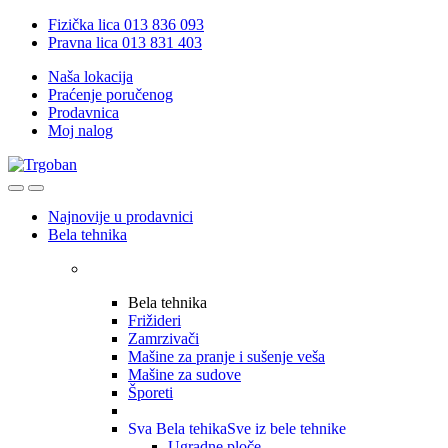
Skip
Skip
Fizička lica 013 836 093
to
to
Pravna lica 013 831 403
navigation
content
Naša lokacija
Praćenje poručenog
Prodavnica
Moj nalog
Open
Close
Najnovije u prodavnici
Bela tehnika
Bela tehnika
Frižideri
Zamrzivači
Mašine za pranje i sušenje veša
Mašine za sudove
Šporeti
Sva Bela tehika
Sve iz bele tehnike
Ugradne ploče