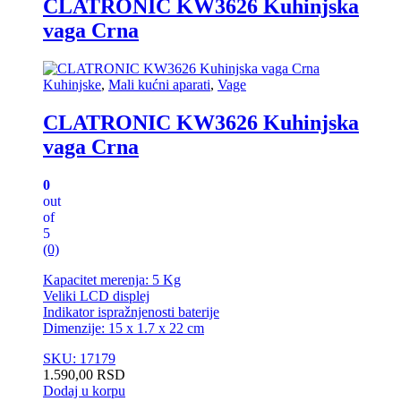
CLATRONIC KW3626 Kuhinjska
vaga Crna
Kuhinjske
,
Mali kućni aparati
,
Vage
CLATRONIC KW3626 Kuhinjska
vaga Crna
0
out
of
5
(0)
Kapacitet merenja: 5 Kg
Veliki LCD displej
Indikator ispražnjenosti baterije
Dimenzije: 15 x 1.7 x 22 cm
SKU: 17179
1.590,00
RSD
Dodaj u korpu