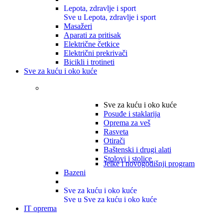
Lepota, zdravlje i sport
Sve u Lepota, zdravlje i sport
Masažeri
Aparati za pritisak
Električne četkice
Električni prekrivači
Bicikli i trotineti
Sve za kuću i oko kuće
Sve za kuću i oko kuće
Posuđe i staklarija
Oprema za veš
Rasveta
Otirači
Baštenski i drugi alati
Stolovi i stolice
Jelke i novogodišnji program
Bazeni
Sve za kuću i oko kuće
Sve u Sve za kuću i oko kuće
IT oprema