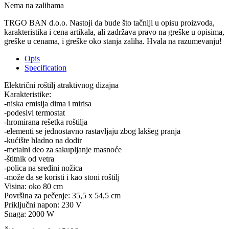
Nema na zalihama
TRGO BAN d.o.o. Nastoji da bude što tačniji u opisu proizvoda,
karakteristika i cena artikala, ali zadržava pravo na greške u opisima,
greške u cenama, i greške oko stanja zaliha. Hvala na razumevanju!
Opis
Specification
Električni roštilj atraktivnog dizajna
Karakteristike:
-niska emisija dima i mirisa
-podesivi termostat
-hromirana rešetka roštilja
-elementi se jednostavno rastavljaju zbog lakšeg pranja
-kućište hladno na dodir
-metalni deo za sakupljanje masnoće
-štitnik od vetra
-polica na sredini nožica
-može da se koristi i kao stoni roštilj
Visina: oko 80 cm
Površina za pečenje: 35,5 x 54,5 cm
Priključni napon: 230 V
Snaga: 2000 W