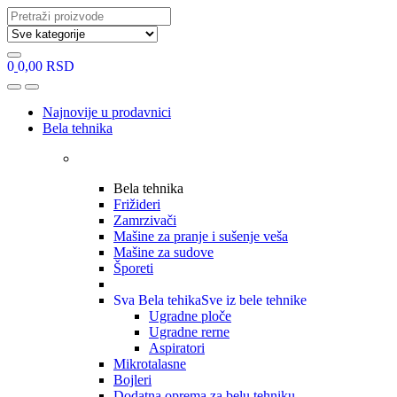
Search
for:
0
0,00
RSD
Open
Close
Najnovije u prodavnici
Bela tehnika
Bela tehnika
Frižideri
Zamrzivači
Mašine za pranje i sušenje veša
Mašine za sudove
Šporeti
Sva Bela tehika
Sve iz bele tehnike
Ugradne ploče
Ugradne rerne
Aspiratori
Mikrotalasne
Bojleri
Dodatna oprema za belu tehniku