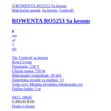
Mali kućni aparati
,
Sa kesom
,
Usisivači
ROWENTA RO5253 Sa kesom
0
out
of
5
(0)
Tip: Usisivač sa kesom
Boja:Crvena
Napajanje: 230 V
Ulazna snaga: 750 W
Maksimalni podpritisak: 28 kPa
Zapremina posude za prašinu: 3 l
Vrsta cevi: Metalna dvodelna teleskopska cev
Dužina kabla: 5 m
SKU: 18645
9.490,00
RSD
Dodaj u korpu