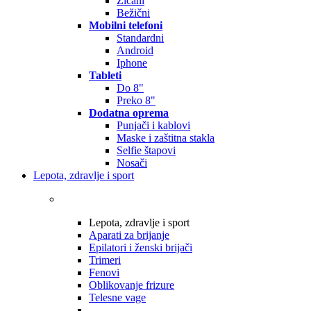
Žičani
Bežični
Mobilni telefoni
Standardni
Android
Iphone
Tableti
Do 8"
Preko 8"
Dodatna oprema
Punjači i kablovi
Maske i zaštitna stakla
Selfie štapovi
Nosači
Lepota, zdravlje i sport
Lepota, zdravlje i sport
Aparati za brijanje
Epilatori i ženski brijači
Trimeri
Fenovi
Oblikovanje frizure
Telesne vage