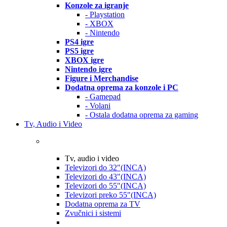
Konzole za igranje
- Playstation
- XBOX
- Nintendo
PS4 igre
PS5 igre
XBOX igre
Nintendo igre
Figure i Merchandise
Dodatna oprema za konzole i PC
- Gamepad
- Volani
- Ostala dodatna oprema za gaming
Tv, Audio i Video
Tv, audio i video
Televizori do 32"(INCA)
Televizori do 43"(INCA)
Televizori do 55"(INCA)
Televizori preko 55"(INCA)
Dodatna oprema za TV
Zvučnici i sistemi