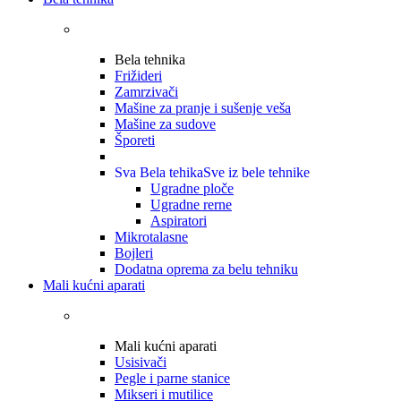
Bela tehnika
Frižideri
Zamrzivači
Mašine za pranje i sušenje veša
Mašine za sudove
Šporeti
Sva Bela tehika
Sve iz bele tehnike
Ugradne ploče
Ugradne rerne
Aspiratori
Mikrotalasne
Bojleri
Dodatna oprema za belu tehniku
Mali kućni aparati
Mali kućni aparati
Usisivači
Pegle i parne stanice
Mikseri i mutilice