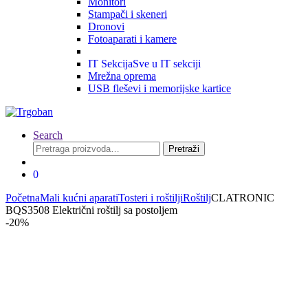
Monitori
Stampači i skeneri
Dronovi
Fotoaparati i kamere
IT Sekcija
Sve u IT sekciji
Mrežna oprema
USB fleševi i memorijske kartice
Search
Pretraga
Pretraži
za:
0
Početna
Mali kućni aparati
Tosteri i roštilji
Roštilj
CLATRONIC
BQS3508 Električni roštilj sa postoljem
-
20%