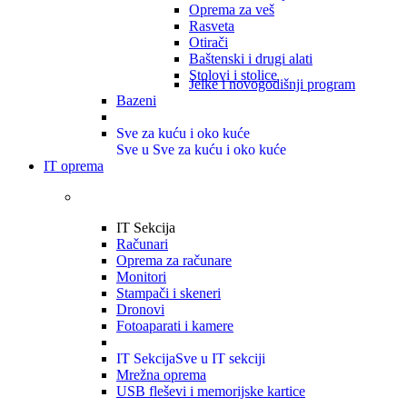
Oprema za veš
Rasveta
Otirači
Baštenski i drugi alati
Stolovi i stolice
Jelke i novogodišnji program
Bazeni
Sve za kuću i oko kuće
Sve u Sve za kuću i oko kuće
IT oprema
IT Sekcija
Računari
Oprema za računare
Monitori
Stampači i skeneri
Dronovi
Fotoaparati i kamere
IT Sekcija
Sve u IT sekciji
Mrežna oprema
USB fleševi i memorijske kartice