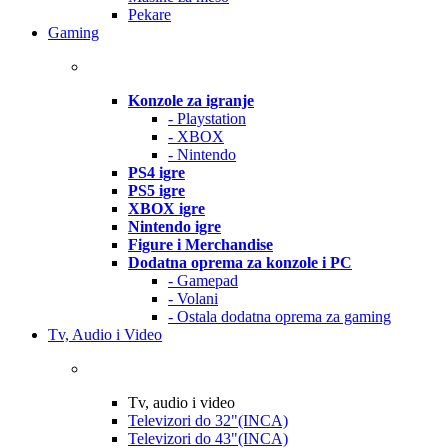
Pekare
Gaming
Konzole za igranje
- Playstation
- XBOX
- Nintendo
PS4 igre
PS5 igre
XBOX igre
Nintendo igre
Figure i Merchandise
Dodatna oprema za konzole i PC
- Gamepad
- Volani
- Ostala dodatna oprema za gaming
Tv, Audio i Video
Tv, audio i video
Televizori do 32"(INCA)
Televizori do 43"(INCA)