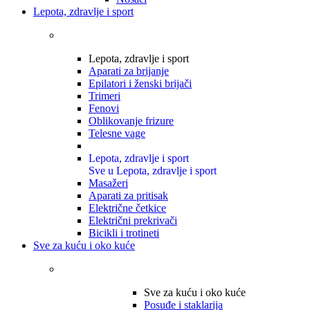
Lepota, zdravlje i sport
Lepota, zdravlje i sport
Aparati za brijanje
Epilatori i ženski brijači
Trimeri
Fenovi
Oblikovanje frizure
Telesne vage
Lepota, zdravlje i sport
Sve u Lepota, zdravlje i sport
Masažeri
Aparati za pritisak
Električne četkice
Električni prekrivači
Bicikli i trotineti
Sve za kuću i oko kuće
Sve za kuću i oko kuće
Posuđe i staklarija