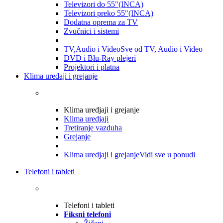
Televizori do 55"(INCA)
Televizori preko 55"(INCA)
Dodatna oprema za TV
Zvučnici i sistemi
TV,Audio i Video
Sve od TV, Audio i Video
DVD i Blu-Ray plejeri
Projektori i platna
Klima uređaji i grejanje
Klima uredjaji i grejanje
Klima uredjaji
Tretiranje vazduha
Grejanje
Klima uredjaji i grejanje
Vidi sve u ponudi
Telefoni i tableti
Telefoni i tableti
Fiksni telefoni