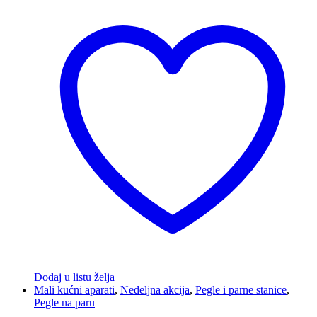
Dodaj u listu želja
Mali kućni aparati
,
Nedeljna akcija
,
Pegle i parne stanice
,
Pegle na paru