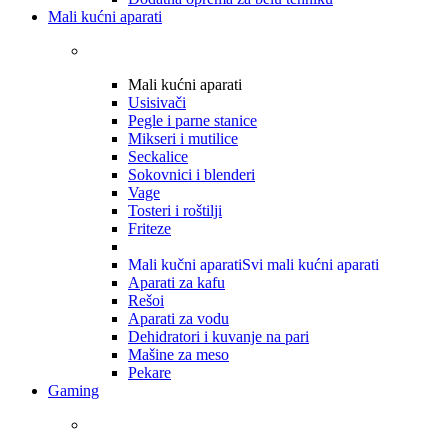
Mali kućni aparati
Mali kućni aparati
Usisivači
Pegle i parne stanice
Mikseri i mutilice
Seckalice
Sokovnici i blenderi
Vage
Tosteri i roštilji
Friteze
Mali kučni aparati
Svi mali kućni aparati
Aparati za kafu
Rešoi
Aparati za vodu
Dehidratori i kuvanje na pari
Mašine za meso
Pekare
Gaming