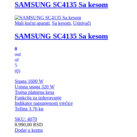
SAMSUNG SC4135 Sa kesom
Mali kućni aparati
,
Sa kesom
,
Usisivači
SAMSUNG SC4135 Sa kesom
0
out
of
5
(0)
Snaga 1600 W
Usisna snaga 320 W
Trajna platnena kesa
Funkcija za izduvavanje
Indikator napunjenosti vrećice
Težina 3.76 kg
SKU: 4070
8.990,00
RSD
Dodaj u korpu