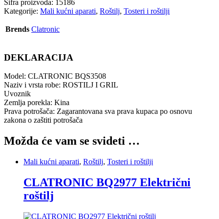
Šifra proizvoda:
15186
Kategorije:
Mali kućni aparati
,
Roštilj
,
Tosteri i roštilji
Brends
Clatronic
DEKLARACIJA
Model: CLATRONIC BQS3508
Naziv i vrsta robe: ROSTILJ I GRIL
Uvoznik
Zemlja porekla: Kina
Prava potrošača: Zagarantovana sva prava kupaca po osnovu
zakona o zaštiti potrošača
Možda će vam se svideti …
Mali kućni aparati
,
Roštilj
,
Tosteri i roštilji
CLATRONIC BQ2977 Električni
roštilj