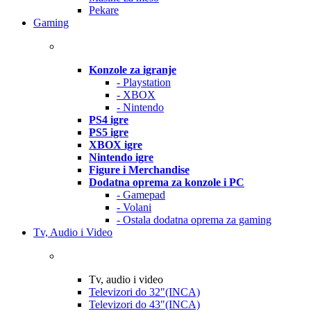
Pekare
Gaming
Konzole za igranje
- Playstation
- XBOX
- Nintendo
PS4 igre
PS5 igre
XBOX igre
Nintendo igre
Figure i Merchandise
Dodatna oprema za konzole i PC
- Gamepad
- Volani
- Ostala dodatna oprema za gaming
Tv, Audio i Video
Tv, audio i video
Televizori do 32"(INCA)
Televizori do 43"(INCA)