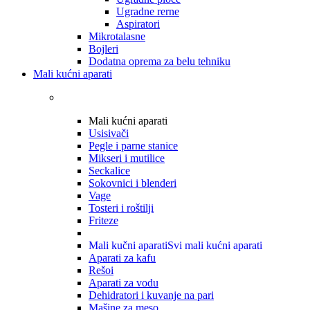
Ugradne rerne
Aspiratori
Mikrotalasne
Bojleri
Dodatna oprema za belu tehniku
Mali kućni aparati
Mali kućni aparati
Usisivači
Pegle i parne stanice
Mikseri i mutilice
Seckalice
Sokovnici i blenderi
Vage
Tosteri i roštilji
Friteze
Mali kučni aparati
Svi mali kućni aparati
Aparati za kafu
Rešoi
Aparati za vodu
Dehidratori i kuvanje na pari
Mašine za meso