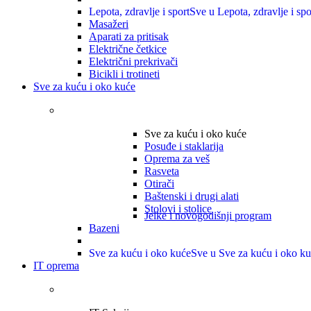
Lepota, zdravlje i sport
Sve u Lepota, zdravlje i spo
Masažeri
Aparati za pritisak
Električne četkice
Električni prekrivači
Bicikli i trotineti
Sve za kuću i oko kuće
Sve za kuću i oko kuće
Posuđe i staklarija
Oprema za veš
Rasveta
Otirači
Baštenski i drugi alati
Stolovi i stolice
Jelke i novogodišnji program
Bazeni
Sve za kuću i oko kuće
Sve u Sve za kuću i oko k
IT oprema