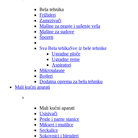
Bela tehnika
Frižideri
Zamrzivači
Mašine za pranje i sušenje veša
Mašine za sudove
Šporeti
Sva Bela tehika
Sve iz bele tehnike
Ugradne ploče
Ugradne rerne
Aspiratori
Mikrotalasne
Bojleri
Dodatna oprema za belu tehniku
Mali kućni aparati
Mali kućni aparati
Usisivači
Pegle i parne stanice
Mikseri i mutilice
Seckalice
Sokovnici i blenderi