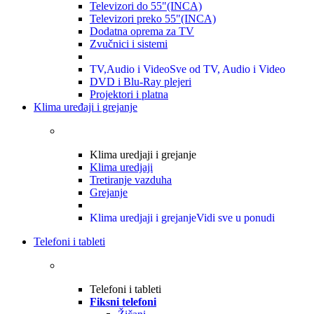
Televizori do 55"(INCA)
Televizori preko 55"(INCA)
Dodatna oprema za TV
Zvučnici i sistemi
TV,Audio i Video
Sve od TV, Audio i Video
DVD i Blu-Ray plejeri
Projektori i platna
Klima uređaji i grejanje
Klima uredjaji i grejanje
Klima uredjaji
Tretiranje vazduha
Grejanje
Klima uredjaji i grejanje
Vidi sve u ponudi
Telefoni i tableti
Telefoni i tableti
Fiksni telefoni