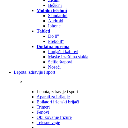
Žičani
Bežični
Mobilni telefoni
Standardni
Android
Iphone
Tableti
Do 8"
Preko 8"
Dodatna oprema
Punjači i kablovi
Maske i zaštitna stakla
Selfie štapovi
Nosači
Lepota, zdravlje i sport
Lepota, zdravlje i sport
Aparati za brijanje
Epilatori i ženski brijači
Trimeri
Fenovi
Oblikovanje frizure
Telesne vage