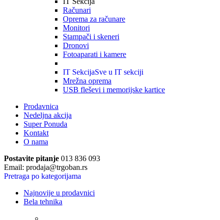
IT Sekcija
Računari
Oprema za računare
Monitori
Stampači i skeneri
Dronovi
Fotoaparati i kamere
IT Sekcija
Sve u IT sekciji
Mrežna oprema
USB fleševi i memorijske kartice
Prodavnica
Nedeljna akcija
Super Ponuda
Kontakt
O nama
Postavite pitanje
013 836 093
Email: prodaja@trgoban.rs
Pretraga po kategorijama
Najnovije u prodavnici
Bela tehnika