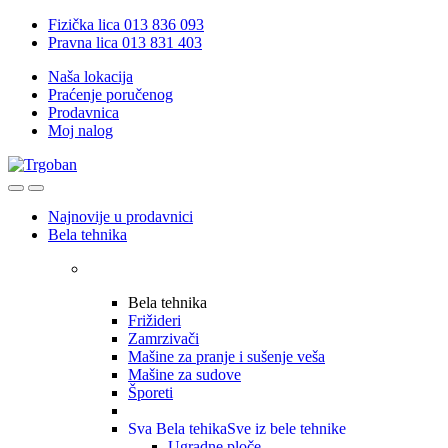
Skip
Skip
Fizička lica 013 836 093
to
to
Pravna lica 013 831 403
navigation
content
Naša lokacija
Praćenje poručenog
Prodavnica
Moj nalog
Open
Close
Najnovije u prodavnici
Bela tehnika
Bela tehnika
Frižideri
Zamrzivači
Mašine za pranje i sušenje veša
Mašine za sudove
Šporeti
Sva Bela tehika
Sve iz bele tehnike
Ugradne ploče