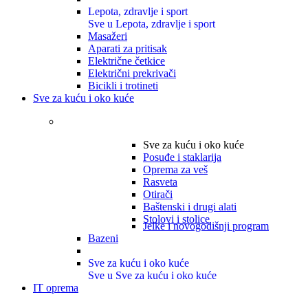
Lepota, zdravlje i sport
Sve u Lepota, zdravlje i sport
Masažeri
Aparati za pritisak
Električne četkice
Električni prekrivači
Bicikli i trotineti
Sve za kuću i oko kuće
Sve za kuću i oko kuće
Posuđe i staklarija
Oprema za veš
Rasveta
Otirači
Baštenski i drugi alati
Stolovi i stolice
Jelke i novogodišnji program
Bazeni
Sve za kuću i oko kuće
Sve u Sve za kuću i oko kuće
IT oprema