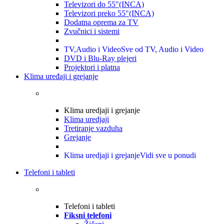
Televizori do 55"(INCA)
Televizori preko 55"(INCA)
Dodatna oprema za TV
Zvučnici i sistemi
TV,Audio i Video
Sve od TV, Audio i Video
DVD i Blu-Ray plejeri
Projektori i platna
Klima uređaji i grejanje
Klima uredjaji i grejanje
Klima uredjaji
Tretiranje vazduha
Grejanje
Klima uredjaji i grejanje
Vidi sve u ponudi
Telefoni i tableti
Telefoni i tableti
Fiksni telefoni