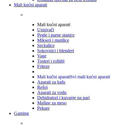
Mali kućni aparati
Mali kućni aparati
Usisivači
Pegle i parne stanice
Mikseri i mutilice
Seckalice
Sokovnici i blenderi
Vage
Tosteri i roštilji
Friteze
Mali kučni aparati
Svi mali kućni aparati
Aparati za kafu
Rešoi
Aparati za vodu
Dehidratori i kuvanje na pari
Mašine za meso
Pekare
Gaming