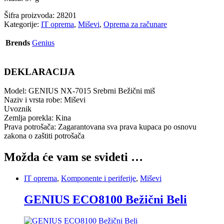
Šifra proizvoda:
28201
Kategorije:
IT oprema
,
Miševi
,
Oprema za računare
Brends
Genius
DEKLARACIJA
Model: GENIUS NX-7015 Srebrni Bežični miš
Naziv i vrsta robe: Miševi
Uvoznik
Zemlja porekla: Kina
Prava potrošača: Zagarantovana sva prava kupaca po osnovu
zakona o zaštiti potrošača
Možda će vam se svideti …
IT oprema
,
Komponente i periferije
,
Miševi
GENIUS ECO8100 Bežični Beli