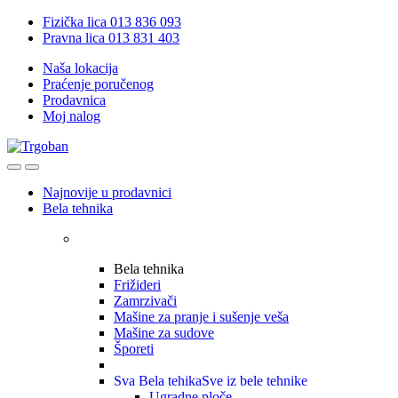
Skip
Skip
Fizička lica 013 836 093
to
to
Pravna lica 013 831 403
navigation
content
Naša lokacija
Praćenje poručenog
Prodavnica
Moj nalog
Open
Close
Najnovije u prodavnici
Bela tehnika
Bela tehnika
Frižideri
Zamrzivači
Mašine za pranje i sušenje veša
Mašine za sudove
Šporeti
Sva Bela tehika
Sve iz bele tehnike
Ugradne ploče