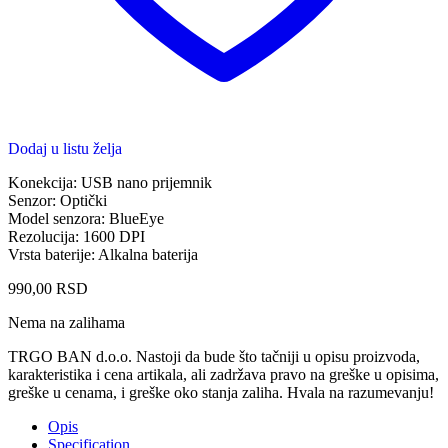
Dodaj u listu želja
Konekcija: USB nano prijemnik
Senzor: Optički
Model senzora: BlueEye
Rezolucija: 1600 DPI
Vrsta baterije: Alkalna baterija
990,00
RSD
Nema na zalihama
TRGO BAN d.o.o. Nastoji da bude što tačniji u opisu proizvoda,
karakteristika i cena artikala, ali zadržava pravo na greške u opisima,
greške u cenama, i greške oko stanja zaliha. Hvala na razumevanju!
Opis
Specification