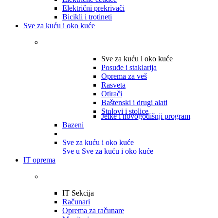
Električni prekrivači
Bicikli i trotineti
Sve za kuću i oko kuće
Sve za kuću i oko kuće
Posuđe i staklarija
Oprema za veš
Rasveta
Otirači
Baštenski i drugi alati
Stolovi i stolice
Jelke i novogodišnji program
Bazeni
Sve za kuću i oko kuće
Sve u Sve za kuću i oko kuće
IT oprema
IT Sekcija
Računari
Oprema za računare