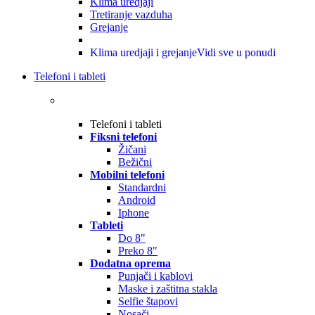
Klima uredjaji
Tretiranje vazduha
Grejanje
Klima uredjaji i grejanje
Vidi sve u ponudi
Telefoni i tableti
Telefoni i tableti
Fiksni telefoni
Žičani
Bežični
Mobilni telefoni
Standardni
Android
Iphone
Tableti
Do 8"
Preko 8"
Dodatna oprema
Punjači i kablovi
Maske i zaštitna stakla
Selfie štapovi
Nosači