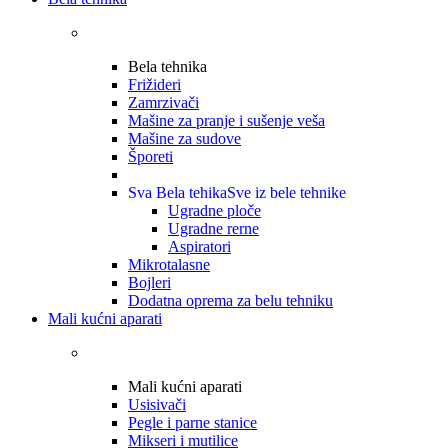
Bela tehnika
Frižideri
Zamrzivači
Mašine za pranje i sušenje veša
Mašine za sudove
Šporeti
Sva Bela tehika
Sve iz bele tehnike
Ugradne ploče
Ugradne rerne
Aspiratori
Mikrotalasne
Bojleri
Dodatna oprema za belu tehniku
Mali kućni aparati
Mali kućni aparati
Usisivači
Pegle i parne stanice
Mikseri i mutilice