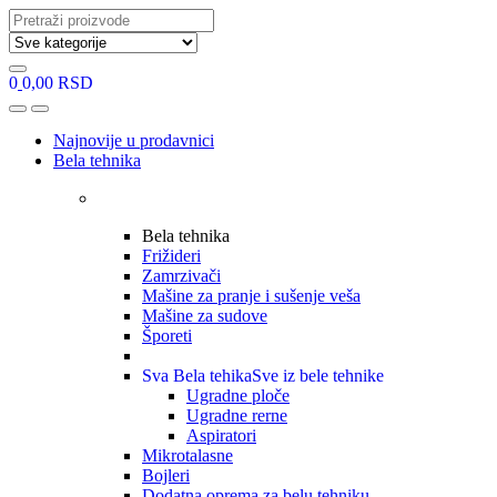
Search
for:
0
0,00
RSD
Open
Close
Najnovije u prodavnici
Bela tehnika
Bela tehnika
Frižideri
Zamrzivači
Mašine za pranje i sušenje veša
Mašine za sudove
Šporeti
Sva Bela tehika
Sve iz bele tehnike
Ugradne ploče
Ugradne rerne
Aspiratori
Mikrotalasne
Bojleri
Dodatna oprema za belu tehniku