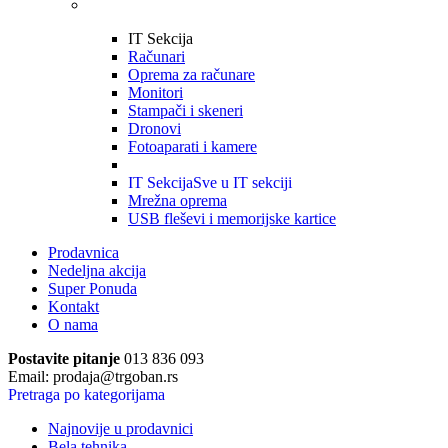
IT Sekcija
Računari
Oprema za računare
Monitori
Stampači i skeneri
Dronovi
Fotoaparati i kamere
IT Sekcija
Sve u IT sekciji
Mrežna oprema
USB fleševi i memorijske kartice
Prodavnica
Nedeljna akcija
Super Ponuda
Kontakt
O nama
Postavite pitanje
013 836 093
Email: prodaja@trgoban.rs
Pretraga po kategorijama
Najnovije u prodavnici
Bela tehnika