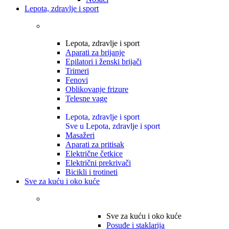
Lepota, zdravlje i sport
Lepota, zdravlje i sport
Aparati za brijanje
Epilatori i ženski brijači
Trimeri
Fenovi
Oblikovanje frizure
Telesne vage
Lepota, zdravlje i sport
Sve u Lepota, zdravlje i sport
Masažeri
Aparati za pritisak
Električne četkice
Električni prekrivači
Bicikli i trotineti
Sve za kuću i oko kuće
Sve za kuću i oko kuće
Posuđe i staklarija