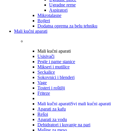
Ugradne rerne
Aspiratori
Mikrotalasne
Bojleri
Dodatna oprema za belu tehniku
Mali kućni aparati
Mali kućni aparati
Usisivači
Pegle i parne stanice
Mikseri i mutilice
Seckalice
Sokovnici i blenderi
Vage
Tosteri i roštilji
Friteze
Mali kučni aparati
Svi mali kućni aparati
Aparati za kafu
Rešoi
Aparati za vodu
Dehidratori i kuvanje na pari
Mašine za meso