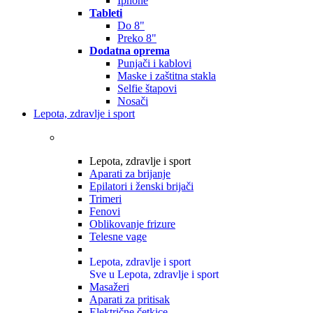
Iphone
Tableti
Do 8"
Preko 8"
Dodatna oprema
Punjači i kablovi
Maske i zaštitna stakla
Selfie štapovi
Nosači
Lepota, zdravlje i sport
Lepota, zdravlje i sport
Aparati za brijanje
Epilatori i ženski brijači
Trimeri
Fenovi
Oblikovanje frizure
Telesne vage
Lepota, zdravlje i sport
Sve u Lepota, zdravlje i sport
Masažeri
Aparati za pritisak
Električne četkice