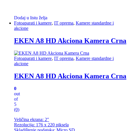
Dodaj u listu želja
Fotoaparati i kamere
,
IT oprema
,
Kamere standardne i
akcione
EKEN A8 HD Akciona Kamera Crna
Fotoaparati i kamere
,
IT oprema
,
Kamere standardne i
akcione
EKEN A8 HD Akciona Kamera Crna
0
out
of
5
(0)
Veličina ekrana: 2″
Rezolucija: 176 x 220 piksela
Skladištenje podataka: Micro SD