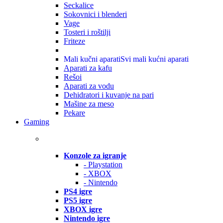
Seckalice
Sokovnici i blenderi
Vage
Tosteri i roštilji
Friteze
Mali kučni aparati
Svi mali kućni aparati
Aparati za kafu
Rešoi
Aparati za vodu
Dehidratori i kuvanje na pari
Mašine za meso
Pekare
Gaming
Konzole za igranje
- Playstation
- XBOX
- Nintendo
PS4 igre
PS5 igre
XBOX igre
Nintendo igre