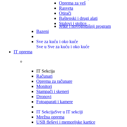
Oprema za veš
Rasveta
Otirači
Baštenski i drugi alati
Stolovi i stolice
Jelke i novogodišnji program
Bazeni
Sve za kuću i oko kuće
Sve u Sve za kuću i oko kuće
IT oprema
IT Sekcija
Računari
Oprema za računare
Monitori
Stampači i skeneri
Dronovi
Fotoaparati i kamere
IT Sekcija
Sve u IT sekciji
Mrežna oprema
USB fleševi i memorijske kartice