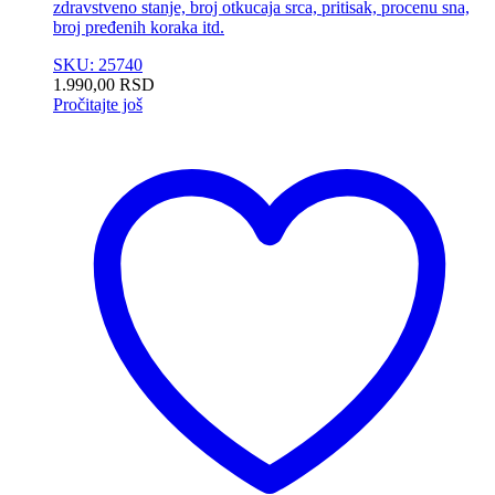
zdravstveno stanje, broj otkucaja srca, pritisak, procenu sna,
broj pređenih koraka itd.
SKU: 25740
1.990,00
RSD
Pročitajte još