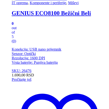
IT oprema
,
Komponente i periferije
,
Miševi
GENIUS ECO8100 Bežični Beli
0
out
of
5
(0)
Konekcija: USB nano prijemnik
Senzor: Optički
Rezolucija: 1600 DPI
Vrsta baterije: Punjiva baterija
SKU: 26476
1.690,00
RSD
Pročitajte još