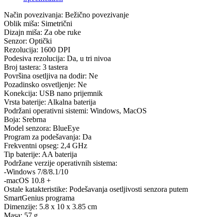
Način povezivanja: Bežično povezivanje
Oblik miša: Simetrični
Dizajn miša: Za obe ruke
Senzor: Optički
Rezolucija: 1600 DPI
Podesiva rezolucija: Da, u tri nivoa
Broj tastera: 3 tastera
Površina osetljiva na dodir: Ne
Pozadinsko osvetljenje: Ne
Konekcija: USB nano prijemnik
Vrsta baterije: Alkalna baterija
Podržani operativni sistemi: Windows, MacOS
Boja: Srebrna
Model senzora: BlueEye
Program za podešavanja: Da
Frekventni opseg: 2,4 GHz
Tip baterije: AA baterija
Podržane verzije operativnih sistema:
-Windows 7/8/8.1/10
-macOS 10.8 +
Ostale katakteristike: Podešavanja osetljivosti senzora putem
SmartGenius programa
Dimenzije: 5.8 x 10 x 3.85 cm
Masa: 57 g