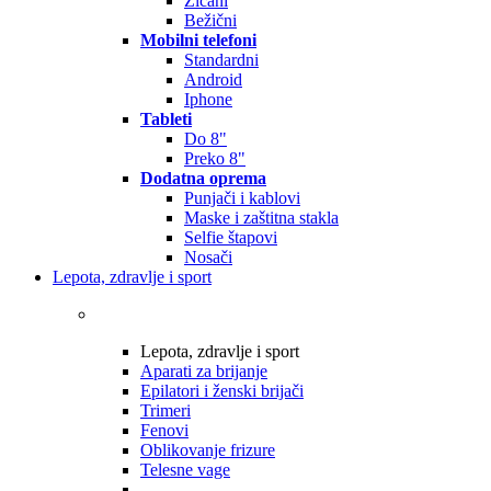
Žičani
Bežični
Mobilni telefoni
Standardni
Android
Iphone
Tableti
Do 8"
Preko 8"
Dodatna oprema
Punjači i kablovi
Maske i zaštitna stakla
Selfie štapovi
Nosači
Lepota, zdravlje i sport
Lepota, zdravlje i sport
Aparati za brijanje
Epilatori i ženski brijači
Trimeri
Fenovi
Oblikovanje frizure
Telesne vage