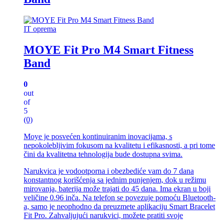
IT oprema
MOYE Fit Pro M4 Smart Fitness
Band
0
out
of
5
(0)
Moye je posvećen kontinuiranim inovacijama, s
nepokolebljivim fokusom na kvalitetu i efikasnosti, a pri tome
čini da kvalitetna tehnologija bude dostupna svima.
Narukvica je vodootporna i obezbediće vam do 7 dana
konstantnog korišćenja sa jednim punjenjem, dok u režimu
mirovanja, baterija može trajati do 45 dana. Ima ekran u boji
veličine 0.96 inča. Na telefon se povezuje pomoću Bluetooth-
a, samo je neophodno da preuzmete aplikaciju Smart Bracelet
Fit Pro. Zahvaljujući narukvici, možete pratiti svoje