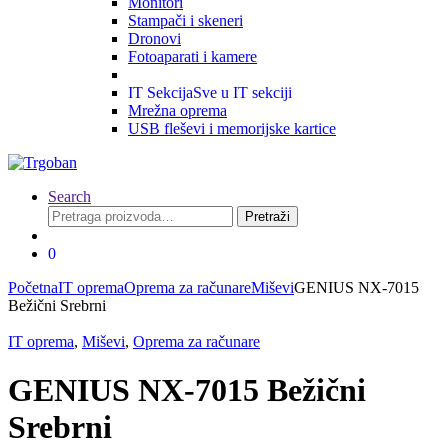
Monitori
Stampači i skeneri
Dronovi
Fotoaparati i kamere
IT Sekcija
Sve u IT sekciji
Mrežna oprema
USB fleševi i memorijske kartice
Search
Pretraga
Pretraži
za:
0
Početna
IT oprema
Oprema za računare
Miševi
GENIUS NX-7015
Bežični Srebrni
IT oprema
,
Miševi
,
Oprema za računare
GENIUS NX-7015 Bežični
Srebrni