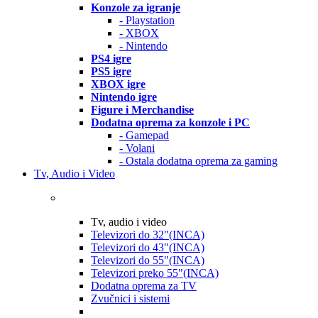
Konzole za igranje
- Playstation
- XBOX
- Nintendo
PS4 igre
PS5 igre
XBOX igre
Nintendo igre
Figure i Merchandise
Dodatna oprema za konzole i PC
- Gamepad
- Volani
- Ostala dodatna oprema za gaming
Tv, Audio i Video
Tv, audio i video
Televizori do 32"(INCA)
Televizori do 43"(INCA)
Televizori do 55"(INCA)
Televizori preko 55"(INCA)
Dodatna oprema za TV
Zvučnici i sistemi