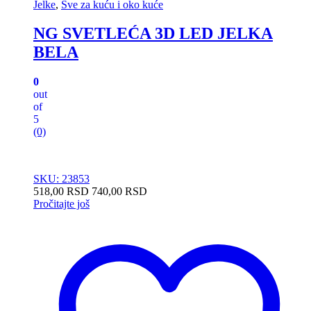
Jelke
,
Sve za kuću i oko kuće
NG SVETLEĆA 3D LED JELKA
BELA
0
out
of
5
(0)
SKU: 23853
518,00
RSD
740,00
RSD
Pročitajte još