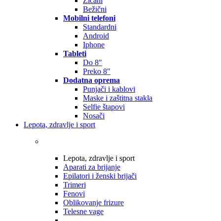
Žičani
Bežični
Mobilni telefoni
Standardni
Android
Iphone
Tableti
Do 8"
Preko 8"
Dodatna oprema
Punjači i kablovi
Maske i zaštitna stakla
Selfie štapovi
Nosači
Lepota, zdravlje i sport
Lepota, zdravlje i sport
Aparati za brijanje
Epilatori i ženski brijači
Trimeri
Fenovi
Oblikovanje frizure
Telesne vage