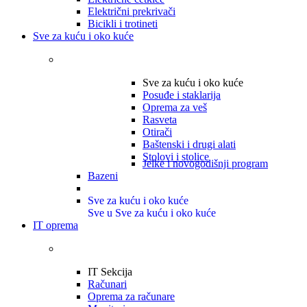
Električni prekrivači
Bicikli i trotineti
Sve za kuću i oko kuće
Sve za kuću i oko kuće
Posuđe i staklarija
Oprema za veš
Rasveta
Otirači
Baštenski i drugi alati
Stolovi i stolice
Jelke i novogodišnji program
Bazeni
Sve za kuću i oko kuće
Sve u Sve za kuću i oko kuće
IT oprema
IT Sekcija
Računari
Oprema za računare