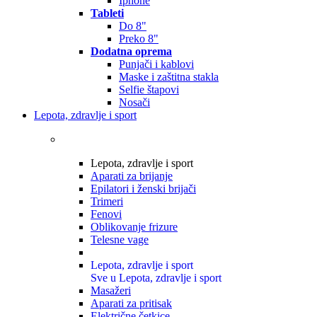
Iphone
Tableti
Do 8"
Preko 8"
Dodatna oprema
Punjači i kablovi
Maske i zaštitna stakla
Selfie štapovi
Nosači
Lepota, zdravlje i sport
Lepota, zdravlje i sport
Aparati za brijanje
Epilatori i ženski brijači
Trimeri
Fenovi
Oblikovanje frizure
Telesne vage
Lepota, zdravlje i sport
Sve u Lepota, zdravlje i sport
Masažeri
Aparati za pritisak
Električne četkice