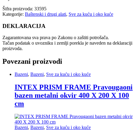
Šifra proizvoda:
33595
Kategorije:
Baštenski i drugi alati
,
Sve za kuću i oko kuće
DEKLARACIJA
Zagarantovana sva prava po Zakonu o zaštiti potrošača.
Tačan podatak o uvozniku i zemlji porekla je naveden na deklaraciji
proizvoda.
Povezani proizvodi
Bazeni
,
Bazeni
,
Sve za kuću i oko kuće
INTEX PRISM FRAME Pravougaoni
bazen metalni okvir 400 X 200 X 100
cm
Bazeni
,
Bazeni
,
Sve za kuću i oko kuće