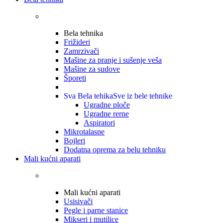
Bela tehnika
Frižideri
Zamrzivači
Mašine za pranje i sušenje veša
Mašine za sudove
Šporeti
Sva Bela tehika
Sve iz bele tehnike
Ugradne ploče
Ugradne rerne
Aspiratori
Mikrotalasne
Bojleri
Dodatna oprema za belu tehniku
Mali kućni aparati
Mali kućni aparati
Usisivači
Pegle i parne stanice
Mikseri i mutilice