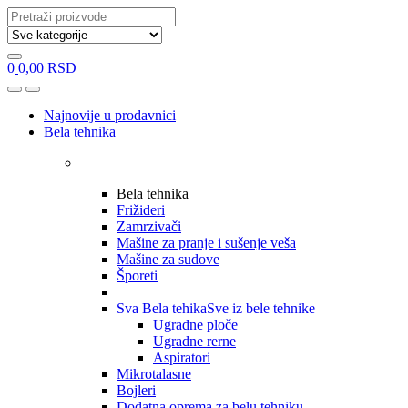
Search
for:
0
0,00
RSD
Open
Close
Najnovije u prodavnici
Bela tehnika
Bela tehnika
Frižideri
Zamrzivači
Mašine za pranje i sušenje veša
Mašine za sudove
Šporeti
Sva Bela tehika
Sve iz bele tehnike
Ugradne ploče
Ugradne rerne
Aspiratori
Mikrotalasne
Bojleri
Dodatna oprema za belu tehniku