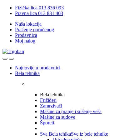
Skip
Skip
Fizička lica 013 836 093
to
to
Pravna lica 013 831 403
navigation
content
Naša lokacija
Praćenje poručenog
Prodavnica
Moj nalog
Open
Close
Najnovije u prodavnici
Bela tehnika
Bela tehnika
Frižideri
Zamrzivači
Mašine za pranje i sušenje veša
Mašine za sudove
Šporeti
Sva Bela tehika
Sve iz bele tehnike
Ugradne ploče