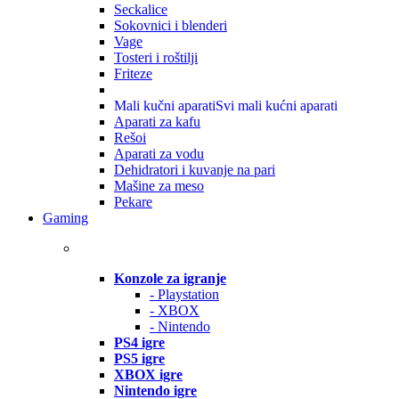
Seckalice
Sokovnici i blenderi
Vage
Tosteri i roštilji
Friteze
Mali kučni aparati
Svi mali kućni aparati
Aparati za kafu
Rešoi
Aparati za vodu
Dehidratori i kuvanje na pari
Mašine za meso
Pekare
Gaming
Konzole za igranje
- Playstation
- XBOX
- Nintendo
PS4 igre
PS5 igre
XBOX igre
Nintendo igre