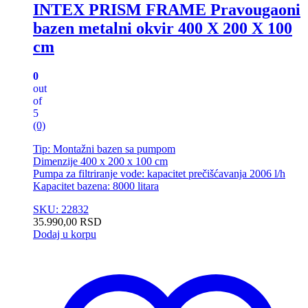
INTEX PRISM FRAME Pravougaoni
bazen metalni okvir 400 X 200 X 100
cm
0
out
of
5
(0)
Tip: Montažni bazen sa pumpom
Dimenzije 400 x 200 x 100 cm
Pumpa za filtriranje vode: kapacitet prečišćavanja 2006 l/h
Kapacitet bazena: 8000 litara
SKU: 22832
35.990,00
RSD
Dodaj u korpu