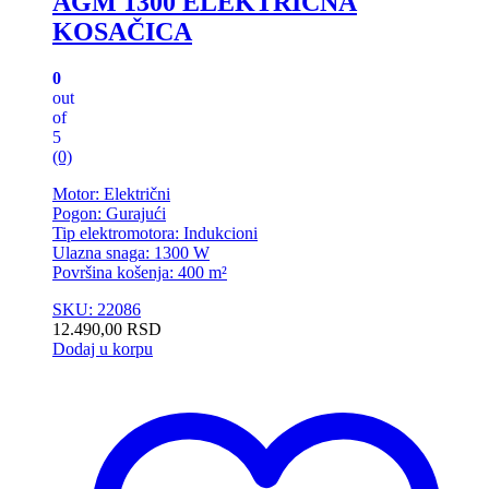
AGM 1300 ELEKTRIČNA
KOSAČICA
0
out
of
5
(0)
Motor: Električni
Pogon: Gurajući
Tip elektromotora: Indukcioni
Ulazna snaga: 1300 W
Površina košenja: 400 m²
SKU: 22086
12.490,00
RSD
Dodaj u korpu