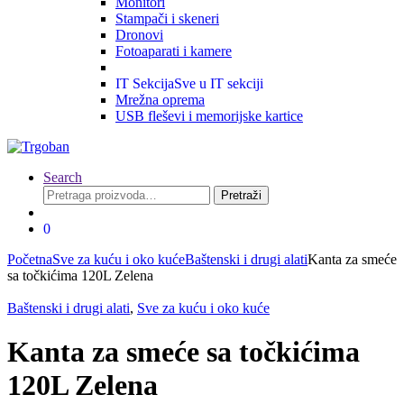
Monitori
Stampači i skeneri
Dronovi
Fotoaparati i kamere
IT Sekcija
Sve u IT sekciji
Mrežna oprema
USB fleševi i memorijske kartice
Search
Pretraga
Pretraži
za:
0
Početna
Sve za kuću i oko kuće
Baštenski i drugi alati
Kanta za smeće
sa točkićima 120L Zelena
Baštenski i drugi alati
,
Sve za kuću i oko kuće
Kanta za smeće sa točkićima
120L Zelena