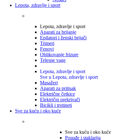
Lepota, zdravlje i sport
Lepota, zdravlje i sport
Aparati za brijanje
Epilatori i ženski brijači
Trimeri
Fenovi
Oblikovanje frizure
Telesne vage
Lepota, zdravlje i sport
Sve u Lepota, zdravlje i sport
Masažeri
Aparati za pritisak
Električne četkice
Električni prekrivači
Bicikli i trotineti
Sve za kuću i oko kuće
Sve za kuću i oko kuće
Posuđe i staklarija