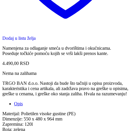
Dodaj u listu želja
Namenjena za odlaganje smeća u dvorištima i okućnicama.
Poseduje točkiće pomoću kojih se vrši lakši prenos kante.
4.490,00
RSD
Nema na zalihama
TRGO BAN d.o.o. Nastoji da bude što tačniji u opisu proizvoda,
karakteristika i cena artikala, ali zadržava pravo na greške u opisima,
greške u cenama, i greške oko stanja zaliha. Hvala na razumevanju!
Opis
Materijal: Polietilen visoke gustine (PE)
Dimenzije: 550 x 480 x 964 mm
Zapremina: 120l
Boja: zelena