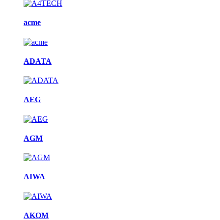
acme
ADATA
AEG
AGM
AIWA
AKOM