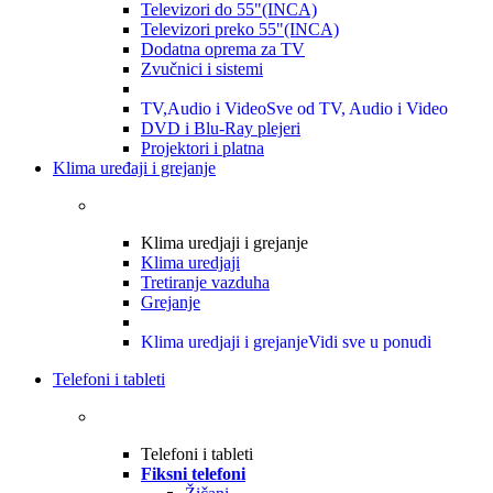
Televizori do 55"(INCA)
Televizori preko 55"(INCA)
Dodatna oprema za TV
Zvučnici i sistemi
TV,Audio i Video
Sve od TV, Audio i Video
DVD i Blu-Ray plejeri
Projektori i platna
Klima uređaji i grejanje
Klima uredjaji i grejanje
Klima uredjaji
Tretiranje vazduha
Grejanje
Klima uredjaji i grejanje
Vidi sve u ponudi
Telefoni i tableti
Telefoni i tableti
Fiksni telefoni