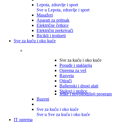
Lepota, zdravlje i sport
Sve u Lepota, zdravlje i sport
Masažeri
Aparati za pritisak
Električne četkice
Električni prekrivači
Bicikli i trotineti
Sve za kuću i oko kuće
Sve za kuću i oko kuće
Posuđe i staklarija
Oprema za veš
Rasveta
Otirači
Baštenski i drugi alati
Stolovi i stolice
Jelke i novogodišnji program
Bazeni
Sve za kuću i oko kuće
Sve u Sve za kuću i oko kuće
IT oprema