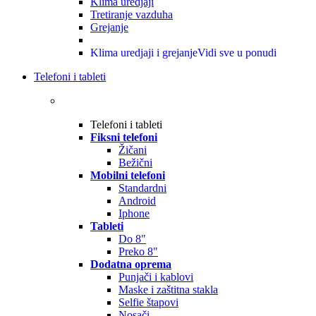
Klima uredjaji
Tretiranje vazduha
Grejanje
Klima uredjaji i grejanje
Vidi sve u ponudi
Telefoni i tableti
Telefoni i tableti
Fiksni telefoni
Žičani
Bežični
Mobilni telefoni
Standardni
Android
Iphone
Tableti
Do 8"
Preko 8"
Dodatna oprema
Punjači i kablovi
Maske i zaštitna stakla
Selfie štapovi
Nosači