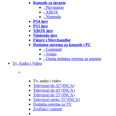
Konzole za igranje
- Playstation
- XBOX
- Nintendo
PS4 igre
PS5 igre
XBOX igre
Nintendo igre
Figure i Merchandise
Dodatna oprema za konzole i PC
- Gamepad
- Volani
- Ostala dodatna oprema za gaming
Tv, Audio i Video
Tv, audio i video
Televizori do 32"(INCA)
Televizori do 43"(INCA)
Televizori do 55"(INCA)
Televizori preko 55"(INCA)
Dodatna oprema za TV
Zvučnici i sistemi