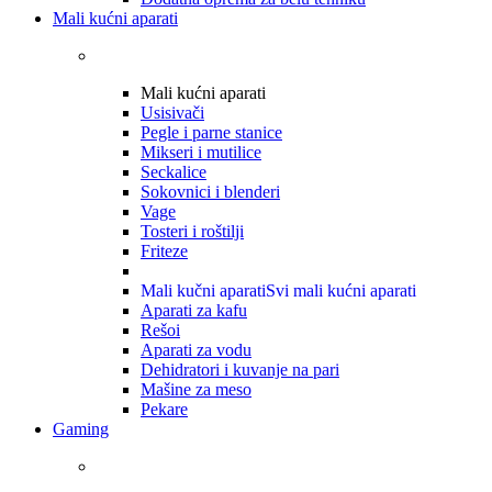
Mali kućni aparati
Mali kućni aparati
Usisivači
Pegle i parne stanice
Mikseri i mutilice
Seckalice
Sokovnici i blenderi
Vage
Tosteri i roštilji
Friteze
Mali kučni aparati
Svi mali kućni aparati
Aparati za kafu
Rešoi
Aparati za vodu
Dehidratori i kuvanje na pari
Mašine za meso
Pekare
Gaming