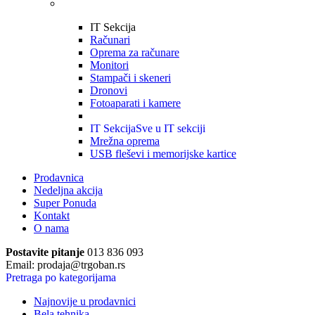
IT Sekcija
Računari
Oprema za računare
Monitori
Stampači i skeneri
Dronovi
Fotoaparati i kamere
IT Sekcija
Sve u IT sekciji
Mrežna oprema
USB fleševi i memorijske kartice
Prodavnica
Nedeljna akcija
Super Ponuda
Kontakt
O nama
Postavite pitanje
013 836 093
Email: prodaja@trgoban.rs
Pretraga po kategorijama
Najnovije u prodavnici
Bela tehnika