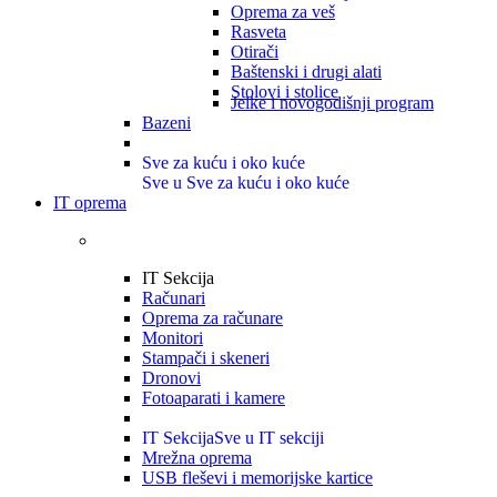
Oprema za veš
Rasveta
Otirači
Baštenski i drugi alati
Stolovi i stolice
Jelke i novogodišnji program
Bazeni
Sve za kuću i oko kuće
Sve u Sve za kuću i oko kuće
IT oprema
IT Sekcija
Računari
Oprema za računare
Monitori
Stampači i skeneri
Dronovi
Fotoaparati i kamere
IT Sekcija
Sve u IT sekciji
Mrežna oprema
USB fleševi i memorijske kartice