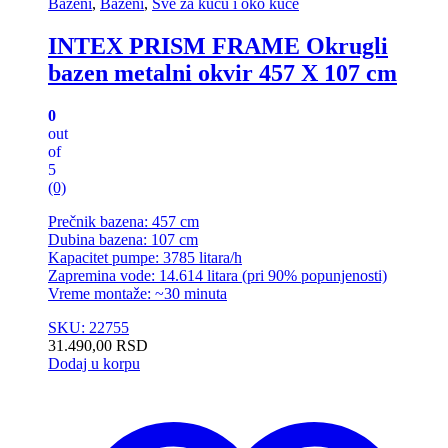
Bazeni
,
Bazeni
,
Sve za kuću i oko kuće
INTEX PRISM FRAME Okrugli
bazen metalni okvir 457 X 107 cm
0
out
of
5
(0)
Prečnik bazena: 457 cm
Dubina bazena: 107 cm
Kapacitet pumpe: 3785 litara/h
Zapremina vode: 14.614 litara (pri 90% popunjenosti)
Vreme montaže: ~30 minuta
SKU: 22755
31.490,00
RSD
Dodaj u korpu