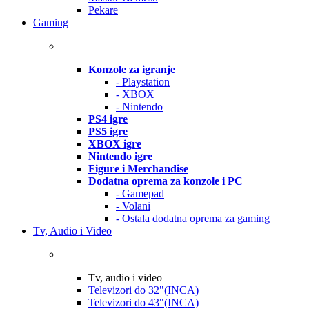
Pekare
Gaming
Konzole za igranje
- Playstation
- XBOX
- Nintendo
PS4 igre
PS5 igre
XBOX igre
Nintendo igre
Figure i Merchandise
Dodatna oprema za konzole i PC
- Gamepad
- Volani
- Ostala dodatna oprema za gaming
Tv, Audio i Video
Tv, audio i video
Televizori do 32"(INCA)
Televizori do 43"(INCA)