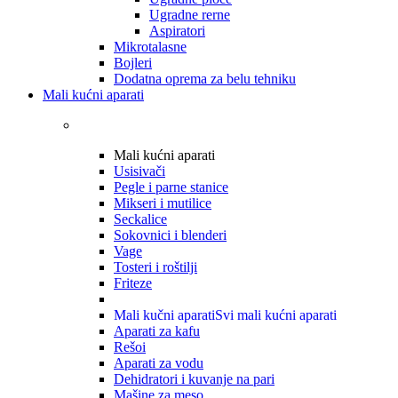
Ugradne rerne
Aspiratori
Mikrotalasne
Bojleri
Dodatna oprema za belu tehniku
Mali kućni aparati
Mali kućni aparati
Usisivači
Pegle i parne stanice
Mikseri i mutilice
Seckalice
Sokovnici i blenderi
Vage
Tosteri i roštilji
Friteze
Mali kučni aparati
Svi mali kućni aparati
Aparati za kafu
Rešoi
Aparati za vodu
Dehidratori i kuvanje na pari
Mašine za meso