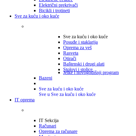
Električni prekrivači
Bicikli i trotineti
Sve za kuću i oko kuće
Sve za kuću i oko kuće
Posuđe i staklarija
Oprema za veš
Rasveta
Otirači
Baštenski i drugi alati
Stolovi i stolice
Jelke i novogodišnji program
Bazeni
Sve za kuću i oko kuće
Sve u Sve za kuću i oko kuće
IT oprema
IT Sekcija
Računari
Oprema za računare