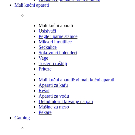
Mali kućni aparati
Mali kućni aparati
Usisivači
Pegle i parne stanice
Mikseri i mutilice
Seckalice
Sokovnici i blenderi
Vage
Tosteri i roštilji
Friteze
Mali kučni aparati
Svi mali kućni aparati
Aparati za kafu
Rešoi
Aparati za vodu
Dehidratori i kuvanje na pari
Mašine za meso
Pekare
Gaming