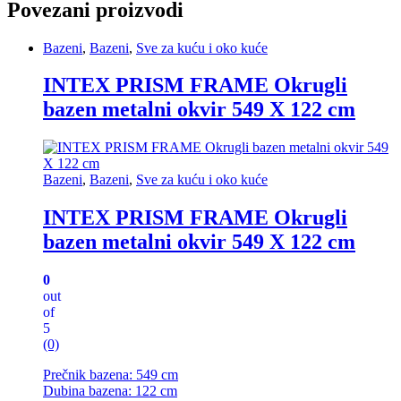
Povezani proizvodi
Bazeni
,
Bazeni
,
Sve za kuću i oko kuće
INTEX PRISM FRAME Okrugli
bazen metalni okvir 549 X 122 cm
Bazeni
,
Bazeni
,
Sve za kuću i oko kuće
INTEX PRISM FRAME Okrugli
bazen metalni okvir 549 X 122 cm
0
out
of
5
(0)
Prečnik bazena: 549 cm
Dubina bazena: 122 cm