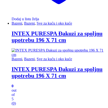
Dodaj u listu želja
Bazeni
,
Bazeni
,
Sve za kuću i oko kuće
INTEX PURESPA Đakuzi za spoljnu
upotrebu 196 X 71 cm
Bazeni
,
Bazeni
,
Sve za kuću i oko kuće
INTEX PURESPA Đakuzi za spoljnu
upotrebu 196 X 71 cm
0
out
of
5
(0)