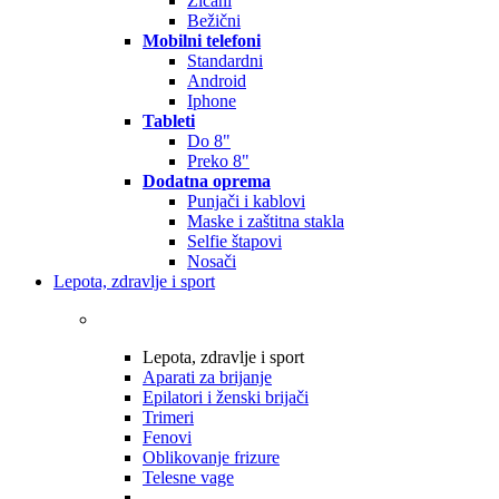
Žičani
Bežični
Mobilni telefoni
Standardni
Android
Iphone
Tableti
Do 8"
Preko 8"
Dodatna oprema
Punjači i kablovi
Maske i zaštitna stakla
Selfie štapovi
Nosači
Lepota, zdravlje i sport
Lepota, zdravlje i sport
Aparati za brijanje
Epilatori i ženski brijači
Trimeri
Fenovi
Oblikovanje frizure
Telesne vage