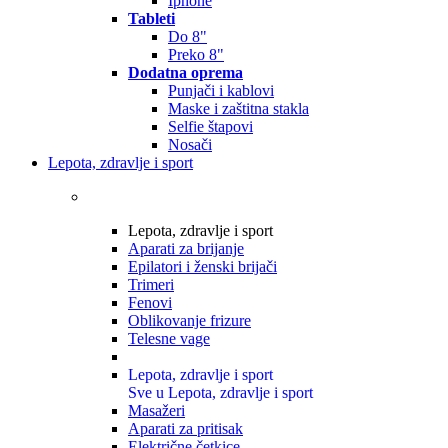
Iphone
Tableti
Do 8"
Preko 8"
Dodatna oprema
Punjači i kablovi
Maske i zaštitna stakla
Selfie štapovi
Nosači
Lepota, zdravlje i sport
Lepota, zdravlje i sport
Aparati za brijanje
Epilatori i ženski brijači
Trimeri
Fenovi
Oblikovanje frizure
Telesne vage
Lepota, zdravlje i sport
Sve u Lepota, zdravlje i sport
Masažeri
Aparati za pritisak
Električne četkice