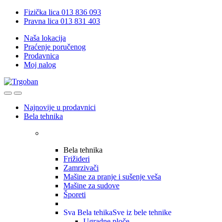
Skip
Skip
Fizička lica 013 836 093
to
to
Pravna lica 013 831 403
navigation
content
Naša lokacija
Praćenje poručenog
Prodavnica
Moj nalog
Open
Close
Najnovije u prodavnici
Bela tehnika
Bela tehnika
Frižideri
Zamrzivači
Mašine za pranje i sušenje veša
Mašine za sudove
Šporeti
Sva Bela tehika
Sve iz bele tehnike
Ugradne ploče