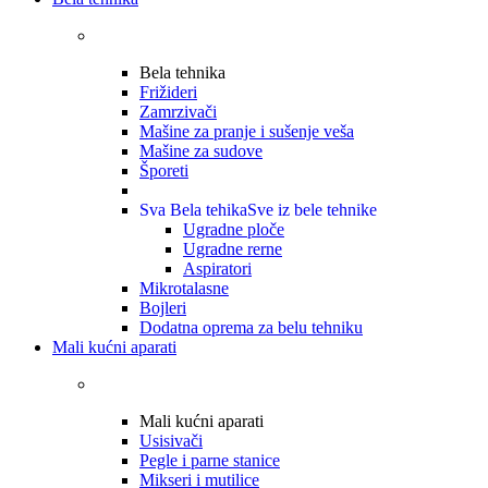
Bela tehnika
Frižideri
Zamrzivači
Mašine za pranje i sušenje veša
Mašine za sudove
Šporeti
Sva Bela tehika
Sve iz bele tehnike
Ugradne ploče
Ugradne rerne
Aspiratori
Mikrotalasne
Bojleri
Dodatna oprema za belu tehniku
Mali kućni aparati
Mali kućni aparati
Usisivači
Pegle i parne stanice
Mikseri i mutilice