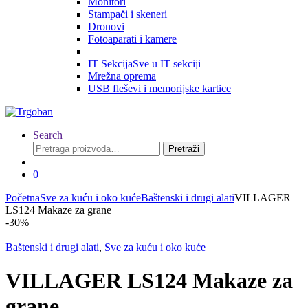
Monitori
Stampači i skeneri
Dronovi
Fotoaparati i kamere
IT Sekcija
Sve u IT sekciji
Mrežna oprema
USB fleševi i memorijske kartice
Search
Pretraga
Pretraži
za:
0
Početna
Sve za kuću i oko kuće
Baštenski i drugi alati
VILLAGER
LS124 Makaze za grane
-
30%
Baštenski i drugi alati
,
Sve za kuću i oko kuće
VILLAGER LS124 Makaze za
grane