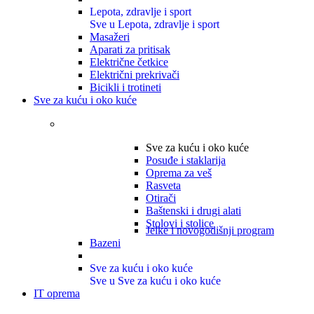
Lepota, zdravlje i sport
Sve u Lepota, zdravlje i sport
Masažeri
Aparati za pritisak
Električne četkice
Električni prekrivači
Bicikli i trotineti
Sve za kuću i oko kuće
Sve za kuću i oko kuće
Posuđe i staklarija
Oprema za veš
Rasveta
Otirači
Baštenski i drugi alati
Stolovi i stolice
Jelke i novogodišnji program
Bazeni
Sve za kuću i oko kuće
Sve u Sve za kuću i oko kuće
IT oprema