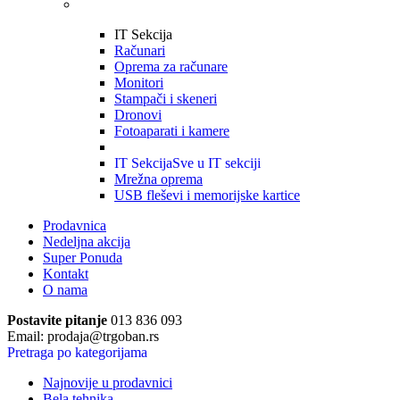
IT Sekcija
Računari
Oprema za računare
Monitori
Stampači i skeneri
Dronovi
Fotoaparati i kamere
IT Sekcija
Sve u IT sekciji
Mrežna oprema
USB fleševi i memorijske kartice
Prodavnica
Nedeljna akcija
Super Ponuda
Kontakt
O nama
Postavite pitanje
013 836 093
Email: prodaja@trgoban.rs
Pretraga po kategorijama
Najnovije u prodavnici
Bela tehnika