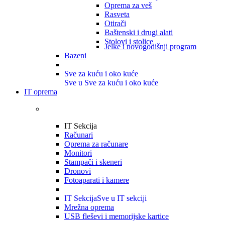
Oprema za veš
Rasveta
Otirači
Baštenski i drugi alati
Stolovi i stolice
Jelke i novogodišnji program
Bazeni
Sve za kuću i oko kuće
Sve u Sve za kuću i oko kuće
IT oprema
IT Sekcija
Računari
Oprema za računare
Monitori
Stampači i skeneri
Dronovi
Fotoaparati i kamere
IT Sekcija
Sve u IT sekciji
Mrežna oprema
USB fleševi i memorijske kartice