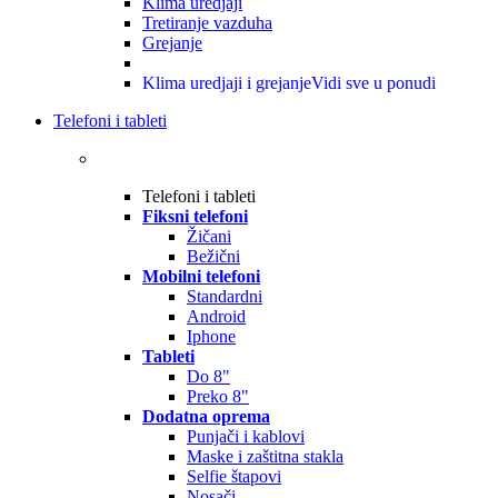
Klima uredjaji
Tretiranje vazduha
Grejanje
Klima uredjaji i grejanje
Vidi sve u ponudi
Telefoni i tableti
Telefoni i tableti
Fiksni telefoni
Žičani
Bežični
Mobilni telefoni
Standardni
Android
Iphone
Tableti
Do 8"
Preko 8"
Dodatna oprema
Punjači i kablovi
Maske i zaštitna stakla
Selfie štapovi
Nosači