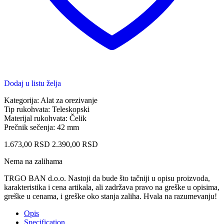
Dodaj u listu želja
Kategorija: Alat za orezivanje
Tip rukohvata: Teleskopski
Materijal rukohvata: Čelik
Prečnik sečenja: 42 mm
1.673,00
RSD
2.390,00
RSD
Nema na zalihama
TRGO BAN d.o.o. Nastoji da bude što tačniji u opisu proizvoda,
karakteristika i cena artikala, ali zadržava pravo na greške u opisima,
greške u cenama, i greške oko stanja zaliha. Hvala na razumevanju!
Opis
Specification