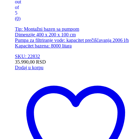
out
of
5
(0)
Tip: Montažni bazen sa pumpom
Dimenzije 400 x 200 x 100 cm
Pumpa za filtriranje vode: kapacitet prečišćavanja 2006 l/h
Kapacitet bazena: 8000 litara
SKU: 22832
35.990,00
RSD
Dodaj u korpu