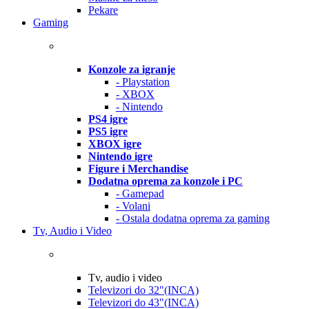
Pekare
Gaming
Konzole za igranje
- Playstation
- XBOX
- Nintendo
PS4 igre
PS5 igre
XBOX igre
Nintendo igre
Figure i Merchandise
Dodatna oprema za konzole i PC
- Gamepad
- Volani
- Ostala dodatna oprema za gaming
Tv, Audio i Video
Tv, audio i video
Televizori do 32"(INCA)
Televizori do 43"(INCA)