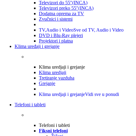
Televizori do 55"(INCA)
Televizori preko 55"(INCA)
Dodatna oprema za TV
Zvučnici i sistemi
TV,Audio i Video
Sve od TV, Audio i Video
DVD i Blu-Ray plejeri
Projektori i platna
Klima uređaji i grejanje
Klima uredjaji i grejanje
Klima uredjaji
Tretiranje vazduha
Grejanje
Klima uredjaji i grejanje
Vidi sve u ponudi
Telefoni i tableti
Telefoni i tableti
Fiksni telefoni