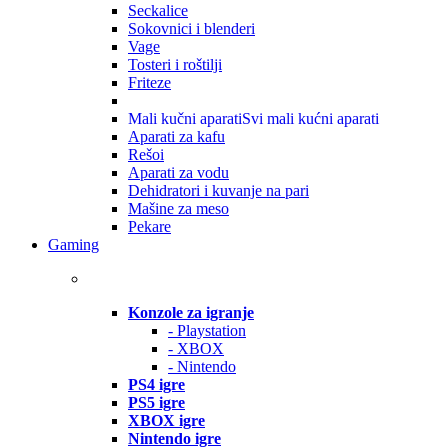
Seckalice
Sokovnici i blenderi
Vage
Tosteri i roštilji
Friteze
Mali kučni aparati
Svi mali kućni aparati
Aparati za kafu
Rešoi
Aparati za vodu
Dehidratori i kuvanje na pari
Mašine za meso
Pekare
Gaming
Konzole za igranje
- Playstation
- XBOX
- Nintendo
PS4 igre
PS5 igre
XBOX igre
Nintendo igre