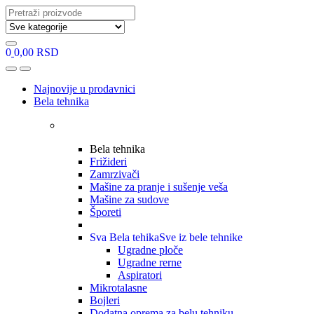
Search
for:
0
0,00
RSD
Open
Close
Najnovije u prodavnici
Bela tehnika
Bela tehnika
Frižideri
Zamrzivači
Mašine za pranje i sušenje veša
Mašine za sudove
Šporeti
Sva Bela tehika
Sve iz bele tehnike
Ugradne ploče
Ugradne rerne
Aspiratori
Mikrotalasne
Bojleri
Dodatna oprema za belu tehniku