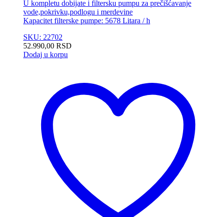
U kompletu dobijate i filtersku pumpu za prečišćavanje
vode,pokrivku,podlogu i merdevine
Kapacitet filterske pumpe: 5678 Litara / h
SKU: 22702
52.990,00
RSD
Dodaj u korpu