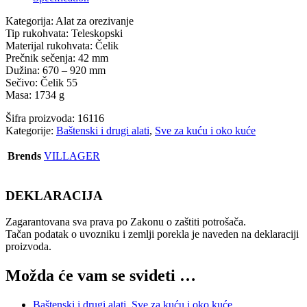
Kategorija: Alat za orezivanje
Tip rukohvata: Teleskopski
Materijal rukohvata: Čelik
Prečnik sečenja: 42 mm
Dužina: 670 – 920 mm
Sečivo: Čelik 55
Masa: 1734 g
Šifra proizvoda:
16116
Kategorije:
Baštenski i drugi alati
,
Sve za kuću i oko kuće
Brends
VILLAGER
DEKLARACIJA
Zagarantovana sva prava po Zakonu o zaštiti potrošača.
Tačan podatak o uvozniku i zemlji porekla je naveden na deklaraciji
proizvoda.
Možda će vam se svideti …
Baštenski i drugi alati
,
Sve za kuću i oko kuće