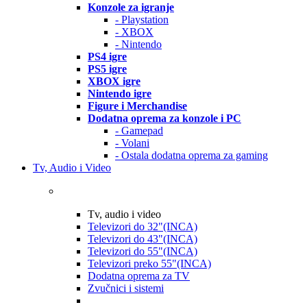
Konzole za igranje
- Playstation
- XBOX
- Nintendo
PS4 igre
PS5 igre
XBOX igre
Nintendo igre
Figure i Merchandise
Dodatna oprema za konzole i PC
- Gamepad
- Volani
- Ostala dodatna oprema za gaming
Tv, Audio i Video
Tv, audio i video
Televizori do 32"(INCA)
Televizori do 43"(INCA)
Televizori do 55"(INCA)
Televizori preko 55"(INCA)
Dodatna oprema za TV
Zvučnici i sistemi