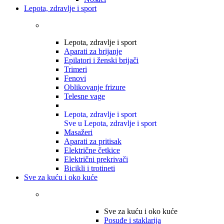
Lepota, zdravlje i sport
Lepota, zdravlje i sport
Aparati za brijanje
Epilatori i ženski brijači
Trimeri
Fenovi
Oblikovanje frizure
Telesne vage
Lepota, zdravlje i sport
Sve u Lepota, zdravlje i sport
Masažeri
Aparati za pritisak
Električne četkice
Električni prekrivači
Bicikli i trotineti
Sve za kuću i oko kuće
Sve za kuću i oko kuće
Posuđe i staklarija