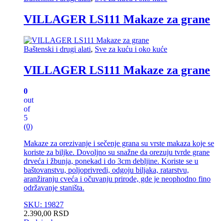
VILLAGER LS111 Makaze za grane
Baštenski i drugi alati
,
Sve za kuću i oko kuće
VILLAGER LS111 Makaze za grane
0
out
of
5
(0)
Makaze za orezivanje i sečenje grana su vrste makaza koje se
koriste za biljke. Dovoljno su snažne da orezuju tvrde grane
drveća i žbunja, ponekad i do 3cm debljine. Koriste se u
baštovanstvu, poljoprivredi, odgoju biljaka, ratarstvu,
aranžiranju cveća i očuvanju prirode, gde je neophodno fino
održavanje staništa.
SKU: 19827
2.390,00
RSD